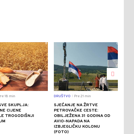
0
0
re 18 min
DRUŠTVO
Pre 21 min
CRNA
|
SVE SKUPLJA:
SJEĆANJE NA ŽRTVE
HAP
NE CIJENE
PETROVAČKE CESTE:
POL
LE TROGODIŠNJI
OBILJEŽENA 31 GODINA OD
PRO
UM
AVIO-NAPADA NA
IZBJEGLIČKU KOLONU
(FOTO)