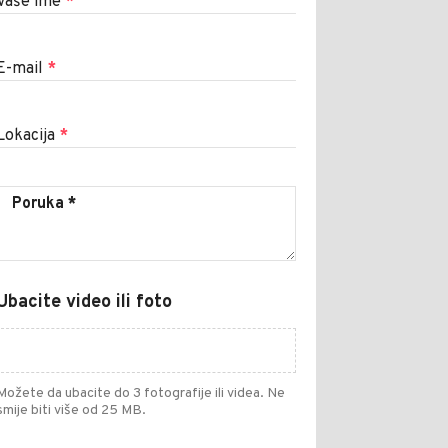
Vaše ime
*
E-mail
*
Lokacija
*
Ubacite video ili foto
Možete da ubacite do 3 fotografije ili videa. Ne
smije biti više od 25 MB.