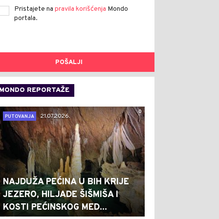
Pristajete na
pravila korišćenja
Mondo
portala.
POŠALJI
MONDO REPORTAŽE
0
21.07.2026.
PUTOVANJA
NAJDUŽA PEĆINA U BIH KRIJE
JEZERO, HILJADE ŠIŠMIŠA I
KOSTI PEĆINSKOG MED...