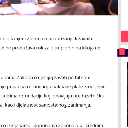
n o izmjeni Zakona o privatizaciji državnih
godine produžava rok za otkup onih na kkoja ne
punama Zakona o dječijoj zaštiti po hitnom
nje prava na refundaciju naknade plate za vrijeme
isnicima refundacije koji obavljaju preduzetničku
a, kao i djelatnost samostalnog zanimanja.
kon o izmjenama i dopunama Zakona o privrednim