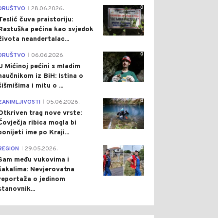
0
DRUŠTVO
28.06.2026.
|
Teslić čuva praistoriju:
Rastuška pećina kao svjedok
života neandertalac...
0
DRUŠTVO
06.06.2026.
|
U Mićinoj pećini s mladim
naučnikom iz BiH: Istina o
šišmišima i mitu o ...
0
ZANIMLJIVOSTI
05.06.2026.
|
Otkriven trag nove vrste:
Čovječja ribica mogla bi
ponijeti ime po Kraji...
0
REGION
29.05.2026.
|
Sam među vukovima i
šakalima: Nevjerovatna
reportaža o jedinom
stanovnik...