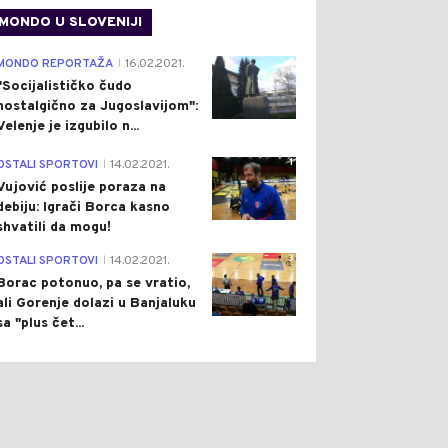
MONDO U SLOVENIJI
4
MONDO REPORTAŽA
16.02.2021.
|
"Socijalističko čudo
nostalgično za Jugoslavijom":
Velenje je izgubilo n...
1
OSTALI SPORTOVI
14.02.2021.
|
Vujović poslije poraza na
debiju: Igrači Borca kasno
shvatili da mogu!
3
OSTALI SPORTOVI
14.02.2021.
|
Borac potonuo, pa se vratio,
ali Gorenje dolazi u Banjaluku
sa "plus čet...