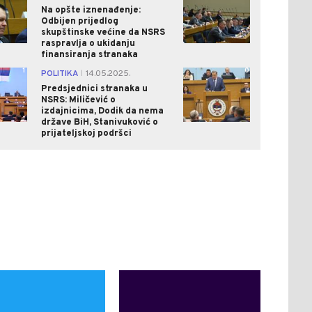
Na opšte iznenađenje:
Odbijen prijedlog
skupštinske većine da NSRS
raspravlja o ukidanju
finansiranja stranaka
1
0
POLITIKA
14.05.2025.
|
Predsjednici stranaka u
NSRS: Miličević o
izdajnicima, Dodik da nema
države BiH, Stanivuković o
prijateljskoj podršci