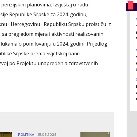
penzijskim planovima, Izvještaj o radu i
cesije Republike Srpske za 2024. godinu,
nu i Hercegovinu i Republiku Srpsku proističu iz
i sa pregledom mjera i aktivnosti realizovanih
lukama o pomilovanju u 2024. godini, Prijedlog
blike Srpske prema Svjetskoj banci –
voj po Projektu unapređenja zdravstvenih
0
2
POLITIKA
15.05.2025.
|