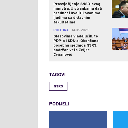
Prosvjetljenje SNSD-ovog
ministra: U strankama dati
prednost kvalifikovanima
ljudima sa državnim
fakultetima
POLITIKA
14.05.2025.
|
Glasovima vladajućih, te
PDP-a i SDS-a: Okončana
posebna sjednica NSRS,
podržan veto Željke
Cvijanović
TAGOVI
NSRS
PODIJELI