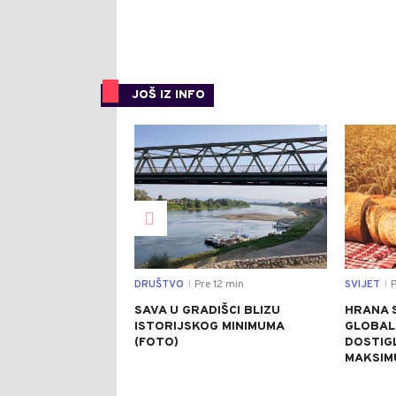
JOŠ IZ INFO
0
DRUŠTVO
Pre 12 min
SVIJET
P
|
|
SAVA U GRADIŠCI BLIZU
HRANA 
ISTORIJSKOG MINIMUMA
GLOBAL
(FOTO)
DOSTIG
MAKSIM