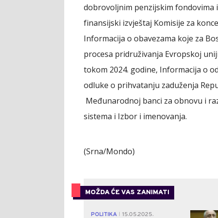
dobrovoljnim penzijskim fondovima i 
finansijski izvještaj Komisije za kon
Informacija o obavezama koje za Bos
procesa pridruživanja Evropskoj unij
tokom 2024. godine, Informacija o od
odluke o prihvatanju zaduženja Repu
Međunarodnoj banci za obnovu i raz
sistema i Izbor i imenovanja.
(Srna/Mondo)
MOŽDA ĆE VAS ZANIMATI
POLITIKA
15.05.2025.
|