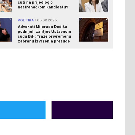
ćuti na prijedlog o
nestranačkom kandidatu?
0
2
POLITIKA
08.08.2025.
|
Advokati Milorada Dodika
podnijeli zahtjev Ustavnom
sudu BiH: Traže privremenu
zabranu izvršenja presude