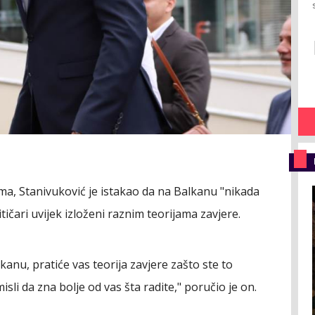
ma, Stanivuković je istakao da na Balkanu "nikada
ičari uvijek izloženi raznim teorijama zavjere.
anu, pratiće vas teorija zavjere zašto ste to
misli da zna bolje od vas šta radite," poručio je on.