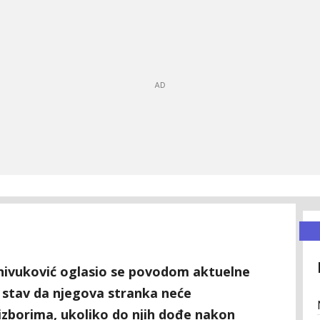
nivuković oglasio se povodom aktuelne
ći stav da njegova stranka neće
izborima, ukoliko do njih dođe nakon