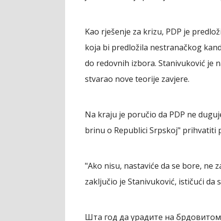
Kao rješenje za krizu, PDP je predlo
koja bi predložila nestranačkog kandi
do redovnih izbora. Stanivuković je n
stvarao nove teorije zavjere.
Na kraju je poručio da PDP ne duguje
brinu o Republici Srpskoj" prihvatiti
"Ako nisu, nastaviće da se bore, ne z
zaključio je Stanivuković, ističući d
Шта год да урадите на брдовитом 