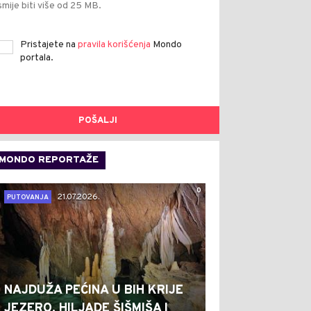
smije biti više od 25 MB.
Pristajete na
pravila korišćenja
Mondo
portala.
POŠALJI
MONDO REPORTAŽE
0
21.07.2026.
PUTOVANJA
NAJDUŽA PEĆINA U BIH KRIJE
JEZERO, HILJADE ŠIŠMIŠA I