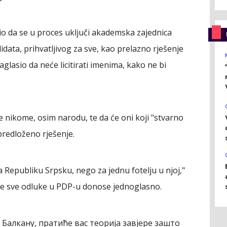
žio da se u proces uključi akademska zajednica
data, prihvatljivog za sve, kao prelazno rješenje
aglasio da neće licitirati imenima, kako ne bi
 nikome, osim narodu, te da će oni koji "stvarno
 predloženo rješenje.
a Republiku Srpsku, nego za jednu fotelju u njoj,"
a se sve odluke u PDP-u donose jednoglasno.
Балкану, пратиће вас теорија завјере зашто