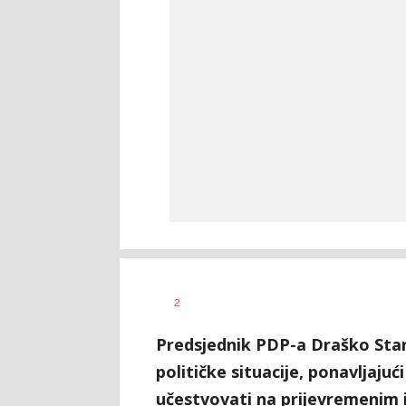
Dušan
AUTOR
2
Volaš
Predsjednik PDP-a Draško Sta
političke situacije, ponavljaju
učestvovati na prijevremenim 