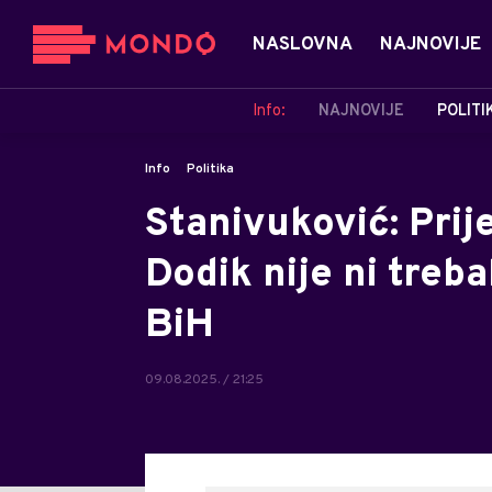
NASLOVNA
NAJNOVIJE
Info:
NAJNOVIJE
POLITI
Info
Politika
Stanivuković: Prij
Dodik nije ni treb
BiH
09.08.2025. / 21:25