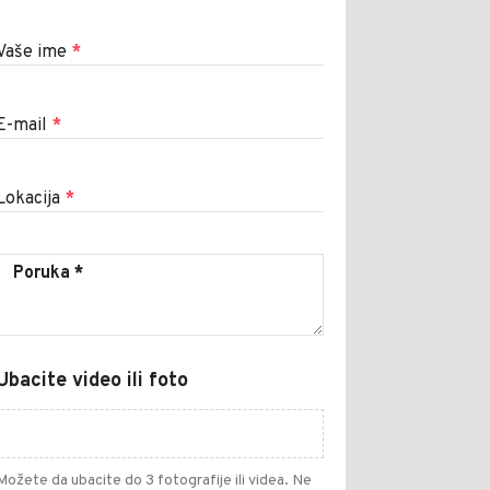
Vaše ime
*
E-mail
*
Lokacija
*
Ubacite video ili foto
Možete da ubacite do 3 fotografije ili videa. Ne