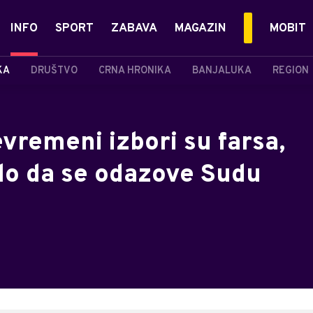
INFO
SPORT
ZABAVA
MAGAZIN
MOBIT
KA
DRUŠTVO
CRNA HRONIKA
BANJALUKA
REGION
evremeni izbori su farsa,
alo da se odazove Sudu