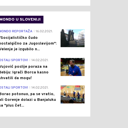
MONDO U SLOVENIJI
4
MONDO REPORTAŽA
16.02.2021.
|
"Socijalističko čudo
nostalgično za Jugoslavijom":
Velenje je izgubilo n...
1
OSTALI SPORTOVI
14.02.2021.
|
Vujović poslije poraza na
debiju: Igrači Borca kasno
shvatili da mogu!
3
OSTALI SPORTOVI
14.02.2021.
|
Borac potonuo, pa se vratio,
ali Gorenje dolazi u Banjaluku
sa "plus čet...