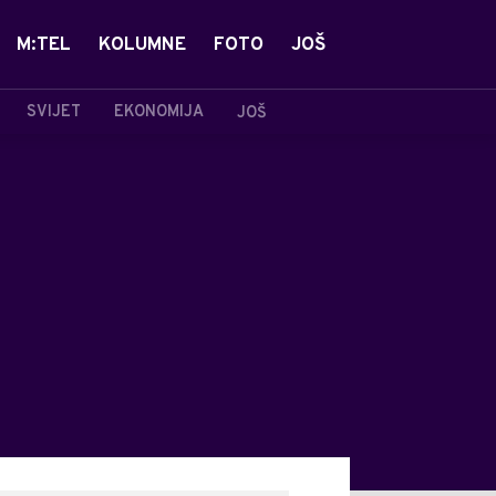
M:TEL
KOLUMNE
FOTO
JOŠ
SVIJET
EKONOMIJA
JOŠ