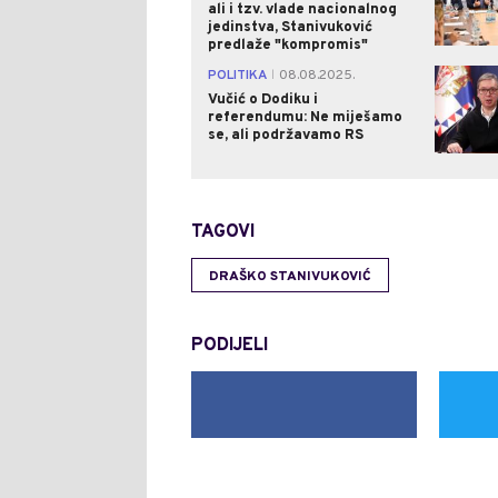
ali i tzv. vlade nacionalnog
jedinstva, Stanivuković
predlaže "kompromis"
POLITIKA
08.08.2025.
|
Vučić o Dodiku i
referendumu: Ne miješamo
se, ali podržavamo RS
TAGOVI
DRAŠKO STANIVUKOVIĆ
PODIJELI