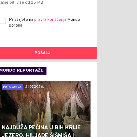
smije biti više od 25 MB.
Pristajete na
pravila korišćenja
Mondo
portala.
POŠALJI
MONDO REPORTAŽE
0
21.07.2026.
PUTOVANJA
NAJDUŽA PEĆINA U BIH KRIJE
JEZERO, HILJADE ŠIŠMIŠA I