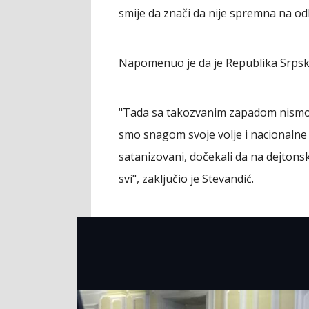
smije da znači da nije spremna na odb
Napomenuo je da je Republika Srpsk
"Tada sa takozvanim zapadom nismo u
smo snagom svoje volje i nacionalne 
satanizovani, dočekali da na dejtons
svi", zaključio je Stevandić.