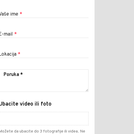
Vaše ime
*
E-mail
*
Lokacija
*
Ubacite video ili foto
Možete da ubacite do 3 fotografije ili videa. Ne