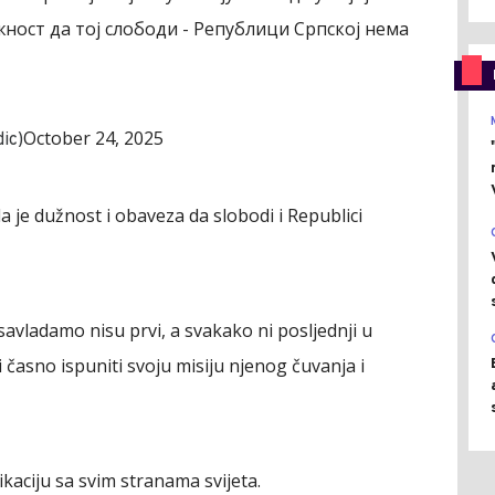
жност да тој слободи - Републици Српској нема
October 24, 2025
ic)
 je dužnost i obaveza da slobodi i Republici
vladamo nisu prvi, a svakako ni posljednji u
časno ispuniti svoju misiju njenog čuvanja i
kaciju sa svim stranama svijeta.