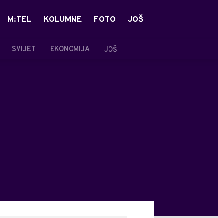
M:TEL
KOLUMNE
FOTO
JOŠ
SVIJET
EKONOMIJA
JOŠ