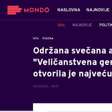
NASLOVNA
NAJNOVIJE
Info:
NAJNOVIJE
POLITI
Info
Politika
Održana svečana 
"Veličanstvena gen
otvorila je najveć
24.10.2025. / 18:37