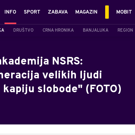
INFO
SPORT
ZABAVA
MAGAZIN
MOBIT
KA
DRUŠTVO
CRNA HRONIKA
BANJALUKA
REGION
akademija NSRS:
eracija velikih ljudi
u kapiju slobode" (FOTO)