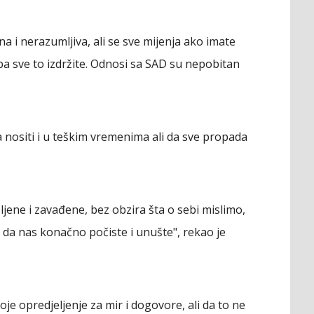
a i nerazumljiva, ali se sve mijenja ako imate
, pa sve to izdržite. Odnosi sa SAD su nepobitan
nositi i u teškim vremenima ali da sve propada
jene i zavađene, bez obzira šta o sebi mislimo,
l da nas konačno počiste i unušte", rekao je
oje opredjeljenje za mir i dogovore, ali da to ne