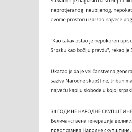
Stevandić je naglasio da su Republiku
neprotjeranog, neubijenog, nepokato
ovome prostoru izdržao najveće pogr
"Kao takav ostao je nepokoren upisuj
Srpsku kao božiju pravdu", rekao je 
Ukazao je da je veličanstvena genera
saziva Narodne skupštine, tribunima 
najveću kapiju slobode u kojoj srpski
34 ГОДИНЕ НАРОДНЕ СКУПШТИНЕ
Величанствена генерација велики
првог сазива Народне скупштине, о