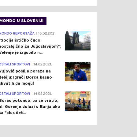
MONDO U SLOVENIJI
4
MONDO REPORTAŽA
16.02.2021.
|
"Socijalističko čudo
nostalgično za Jugoslavijom":
Velenje je izgubilo n...
1
OSTALI SPORTOVI
14.02.2021.
|
Vujović poslije poraza na
debiju: Igrači Borca kasno
shvatili da mogu!
3
OSTALI SPORTOVI
14.02.2021.
|
Borac potonuo, pa se vratio,
ali Gorenje dolazi u Banjaluku
sa "plus čet...