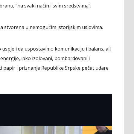
ranu, "na svaki način i svim sredstvima".
a stvorena u nemogućim istorijskim uslovima.
spjeli da uspostavimo komunikaciju i balans, ali
energije, iako izolovani, bombardovani i
ki papir i priznanje Republike Srpske pečat udare