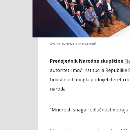
IZVOR: X/NENAD STEVANDIĆ
Predsjednik Narodne skupštine
Ne
autoritet i moć institucija Republike
budućnosti mogla podnijeti teret i d
naroda.
"Mudrost, snaga i odlučnost moraju r