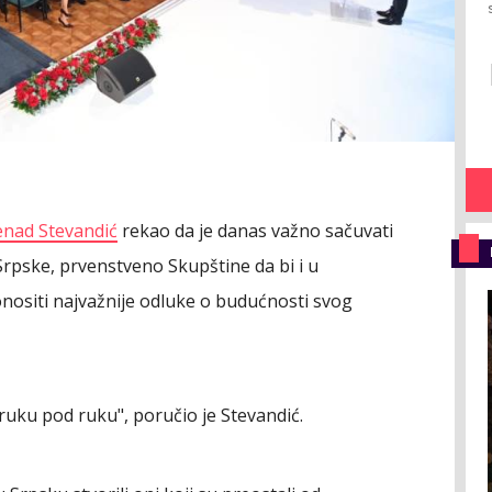
nad Stevandić
rekao da je danas važno sačuvati
 Srpske, prvenstveno Skupštine da bi i u
onositi najvažnije odluke o budućnosti svog
uku pod ruku", poručio je Stevandić.