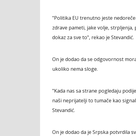
"Politika EU trenutno jeste nedorečen
zdrave pameti, jake volje, strpljenja
dokaz za sve to", rekao je Stevandić.
On je dodao da se odgovornost mora 
ukoliko nema sloge.
"Kada nas sa strane pogledaju podijel
naši neprijatelji to tumače kao signa
Stevandić.
On je dodao da je Srpska potvrdila sv