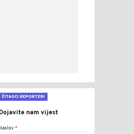
ČITAOCI REPORTERI
Dojavite nam vijest
Naslov
*