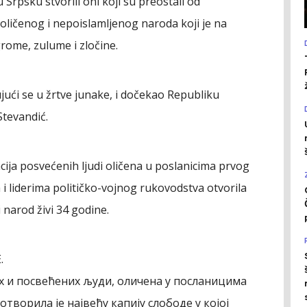
 Srpsku stvorili oni koji su preostali od
ličenog i nepoislamljenog naroda koji je na
ome, zulume i zločine.
ući se u žrtve junake, i dočekao Republiku
Stevandić.
cija posvećenih ljudi oličena u poslanicima prvog
i liderima političko-vojnog rukovodstva otvorila
 narod živi 34 godine.
.
х и посвећених људи, оличена у посланицима
творила је највећу капију слободе у којој