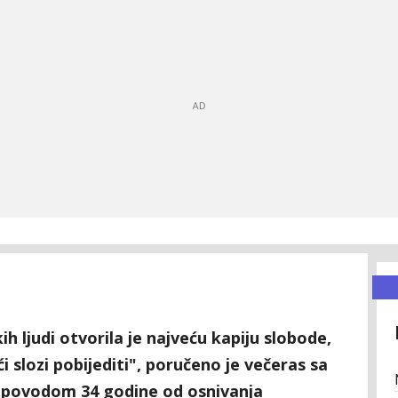
ih ljudi otvorila je najveću kapiju slobode,
i slozi pobijediti", poručeno je večeras sa
i povodom 34 godine od osnivanja