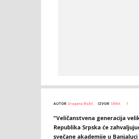
AUTOR
Dragana Božić
1
IZVOR
SRNA
"Veličanstvena generacija velik
Republika Srpska će zahvaljujuć
svečane akademije u Banjaluc