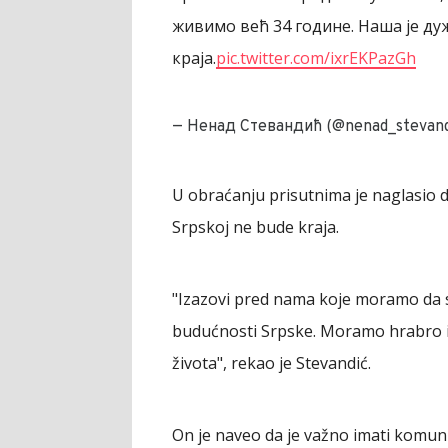
живимо већ 34 године. Наша је ду
краја.
pic.twitter.com/ixrEKPazGh
— Ненад Стевандић (@nenad_stevand
U obraćanju prisutnima je naglasio da
Srpskoj ne bude kraja.
"Izazovi pred nama koje moramo da sa
budućnosti Srpske. Moramo hrabro i 
života", rekao je Stevandić.
On je naveo da je važno imati komuni