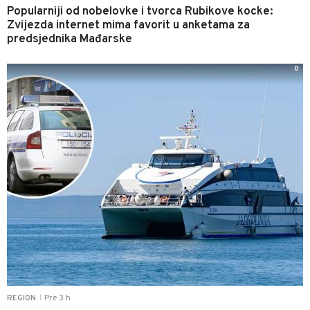
Popularniji od nobelovke i tvorca Rubikove kocke:
Zvijezda internet mima favorit u anketama za
predsjednika Mađarske
0
Pre 3 h
REGION
|