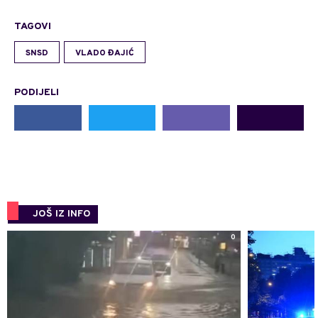
TAGOVI
SNSD
VLADO ĐAJIĆ
PODIJELI
JOŠ IZ INFO
0