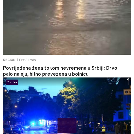
Pre 21 min
REGION
|
Povrijeđena žena tokom nevremena u Srbiji: Drvo
palo na nju, hitno prevezena u bolnicu
0
7 slika