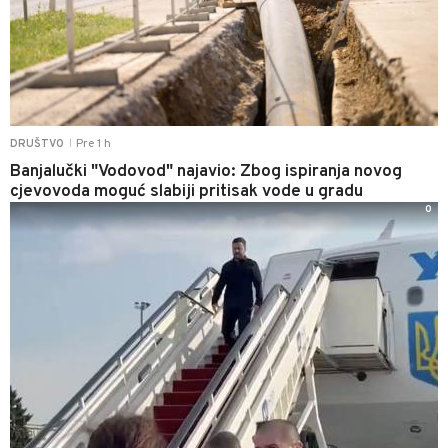
Pre 1 h
DRUŠTVO
|
Banjalučki "Vodovod" najavio: Zbog ispiranja novog
cjevovoda moguć slabiji pritisak vode u gradu
0