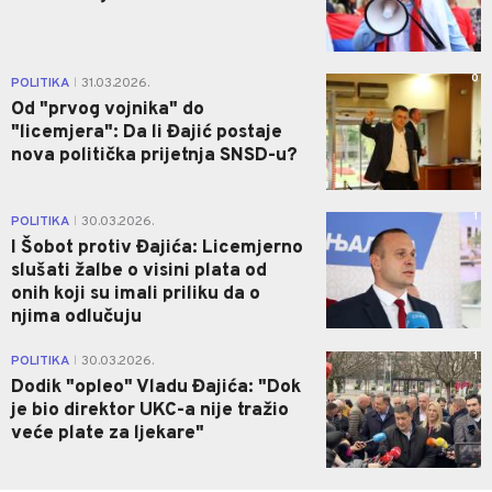
0
POLITIKA
31.03.2026.
|
Od "prvog vojnika" do
"licemjera": Da li Đajić postaje
nova politička prijetnja SNSD-u?
1
POLITIKA
30.03.2026.
|
I Šobot protiv Đajića: Licemjerno
slušati žalbe o visini plata od
onih koji su imali priliku da o
njima odlučuju
1
POLITIKA
30.03.2026.
|
Dodik "opleo" Vladu Đajića: "Dok
je bio direktor UKC-a nije tražio
veće plate za ljekare"