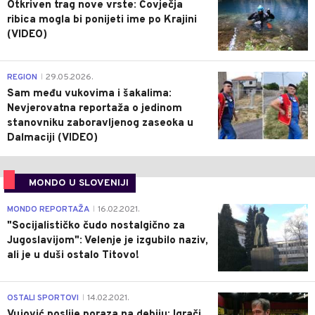
Otkriven trag nove vrste: Čovječja
ribica mogla bi ponijeti ime po Krajini
(VIDEO)
0
REGION
29.05.2026.
|
Sam među vukovima i šakalima:
Nevjerovatna reportaža o jedinom
stanovniku zaboravljenog zaseoka u
Dalmaciji (VIDEO)
MONDO U SLOVENIJI
4
MONDO REPORTAŽA
16.02.2021.
|
"Socijalističko čudo nostalgično za
Jugoslavijom": Velenje je izgubilo naziv,
ali je u duši ostalo Titovo!
1
OSTALI SPORTOVI
14.02.2021.
|
Vujović poslije poraza na debiju: Igrači