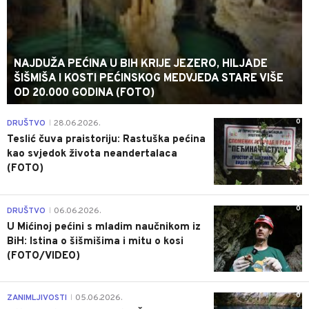
NAJDUŽA PEĆINA U BIH KRIJE JEZERO, HILJADE
ŠIŠMIŠA I KOSTI PEĆINSKOG MEDVJEDA STARE VIŠE
OD 20.000 GODINA (FOTO)
0
DRUŠTVO
28.06.2026.
|
Teslić čuva praistoriju: Rastuška pećina
kao svjedok života neandertalaca
(FOTO)
0
DRUŠTVO
06.06.2026.
|
U Mićinoj pećini s mladim naučnikom iz
BiH: Istina o šišmišima i mitu o kosi
(FOTO/VIDEO)
0
ZANIMLJIVOSTI
05.06.2026.
|