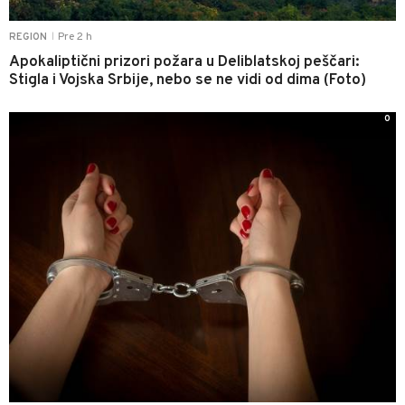
Pre 2 h
REGION
|
Apokaliptični prizori požara u Deliblatskoj peščari:
Stigla i Vojska Srbije, nebo se ne vidi od dima (Foto)
0