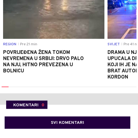
REGION
Pre 21 min
SVIJET
Pre 41 m
|
|
POVRIJEĐENA ŽENA TOKOM
DRAMA U NJ
NEVREMENA U SRBIJI: DRVO PALO
UPUCALA DR
NA NJU, HITNO PREVEZENA U
KOJI IH JE 
BOLNICU
BRAT AUTOM
KORDON
KOMENTARI
0
SVI KOMENTARI