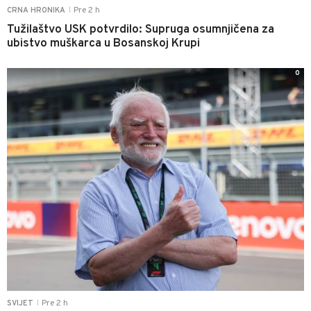
Pre 2 h
CRNA HRONIKA
|
Tužilaštvo USK potvrdilo: Supruga osumnjičena za
ubistvo muškarca u Bosanskoj Krupi
0
Pre 2 h
SVIJET
|