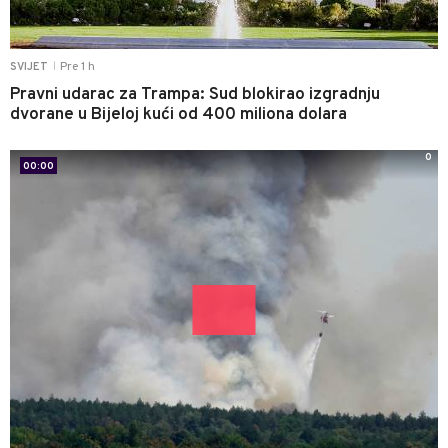
Pre 1 h
SVIJET
|
Pravni udarac za Trampa: Sud blokirao izgradnju
dvorane u Bijeloj kući od 400 miliona dolara
0
00:00