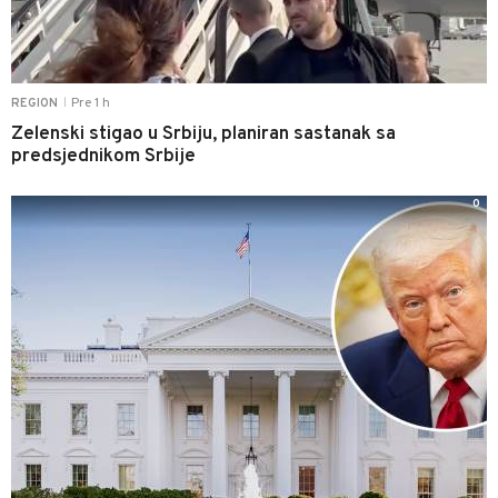
Pre 1 h
REGION
|
Zelenski stigao u Srbiju, planiran sastanak sa
predsjednikom Srbije
0