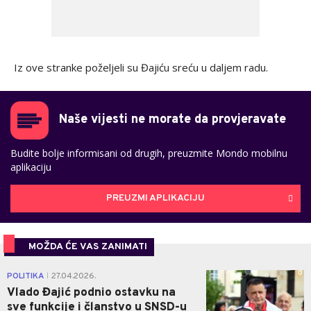
Iz ove stranke poželjeli su Đajiću sreću u daljem radu.
Naše vijesti ne morate da provjeravate
Budite bolje informisani od drugih, preuzmite Mondo mobilnu
aplikaciju
PREUZMI APLIKACIJU
MOŽDA ĆE VAS ZANIMATI
0
POLITIKA
27.04.2026.
|
Vlado Đajić podnio ostavku na
sve funkcije i članstvo u SNSD-u