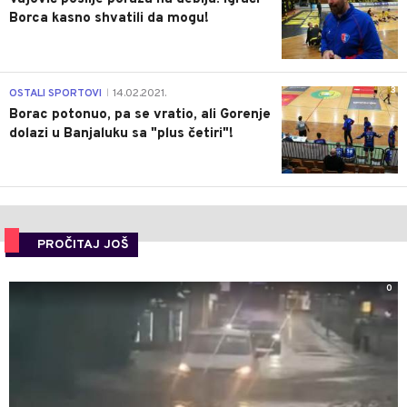
Borca kasno shvatili da mogu!
3
OSTALI SPORTOVI
14.02.2021.
|
Borac potonuo, pa se vratio, ali Gorenje
dolazi u Banjaluku sa "plus četiri"!
PROČITAJ JOŠ
0