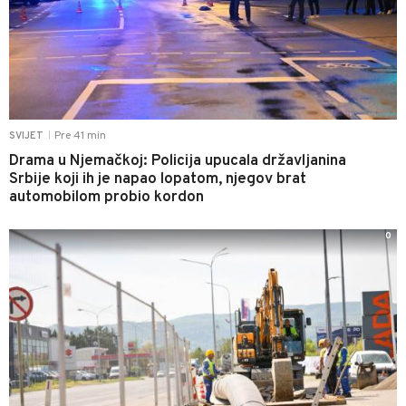
Pre 41 min
SVIJET
|
Drama u Njemačkoj: Policija upucala državljanina
Srbije koji ih je napao lopatom, njegov brat
automobilom probio kordon
0