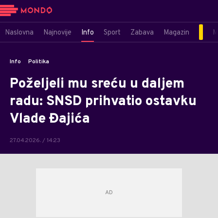
Naslovna
Najnovije
Info
Sport
Zabava
Magazin
M
Info
Politika
Poželjeli mu sreću u daljem
radu: SNSD prihvatio ostavku
Vlade Đajića
27.04.2026. / 14:23