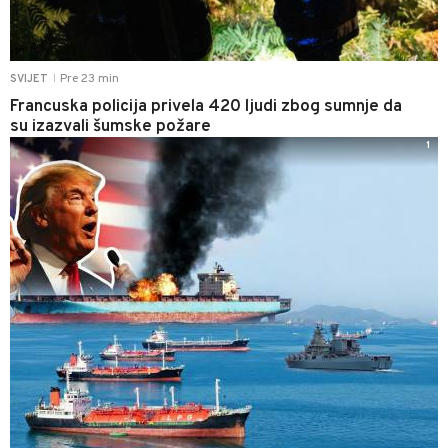
Pre 23 min
SVIJET
|
Francuska policija privela 420 ljudi zbog sumnje da
su izazvali šumske požare
1