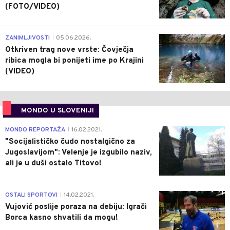
(FOTO/VIDEO)
0
ZANIMLJIVOSTI
05.06.2026.
|
Otkriven trag nove vrste: Čovječja
ribica mogla bi ponijeti ime po Krajini
(VIDEO)
MONDO U SLOVENIJI
4
MONDO REPORTAŽA
16.02.2021.
|
"Socijalističko čudo nostalgično za
Jugoslavijom": Velenje je izgubilo naziv,
ali je u duši ostalo Titovo!
1
OSTALI SPORTOVI
14.02.2021.
|
Vujović poslije poraza na debiju: Igrači
Borca kasno shvatili da mogu!