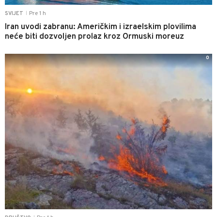
Pre 1 h
SVIJET
|
Iran uvodi zabranu: Američkim i izraelskim plovilima
neće biti dozvoljen prolaz kroz Ormuski moreuz
0