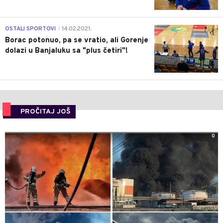
3
OSTALI SPORTOVI
14.02.2021.
|
Borac potonuo, pa se vratio, ali Gorenje
dolazi u Banjaluku sa "plus četiri"!
PROČITAJ JOŠ
0