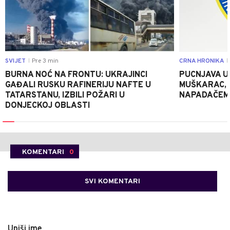
SVIJET
Pre 3 min
CRNA HRONIKA
|
|
BURNA NOĆ NA FRONTU: UKRAJINCI
PUCNJAVA U
GAĐALI RUSKU RAFINERIJU NAFTE U
MUŠKARAC, 
TATARSTANU, IZBILI POŽARI U
NAPADAČEM
DONJECKOJ OBLASTI
KOMENTARI
0
SVI KOMENTARI
Upiši ime