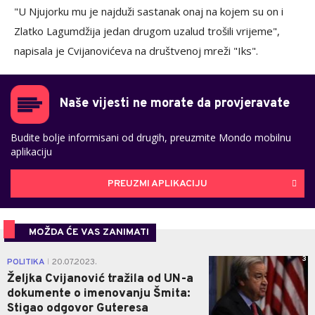
"U Njujorku mu je najduži sastanak onaj na kojem su on i
Zlatko Lagumdžija jedan drugom uzalud trošili vrijeme",
napisala je Cvijanovićeva na društvenoj mreži "Iks".
Naše vijesti ne morate da provjeravate
Budite bolje informisani od drugih, preuzmite Mondo mobilnu
aplikaciju
PREUZMI APLIKACIJU
MOŽDA ĆE VAS ZANIMATI
3
POLITIKA
20.07.2023.
|
Željka Cvijanović tražila od UN-a
dokumente o imenovanju Šmita:
Stigao odgovor Guteresa