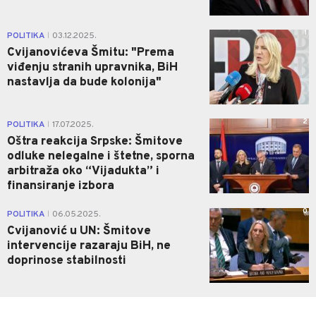
1
POLITIKA
03.12.2025.
|
Cvijanovićeva Šmitu: "Prema
viđenju stranih upravnika, BiH
nastavlja da bude kolonija"
2
POLITIKA
17.07.2025.
|
Oštra reakcija Srpske: Šmitove
odluke nelegalne i štetne, sporna
arbitraža oko “Vijadukta” i
finansiranje izbora
0
POLITIKA
06.05.2025.
|
Cvijanović u UN: Šmitove
intervencije razaraju BiH, ne
doprinose stabilnosti