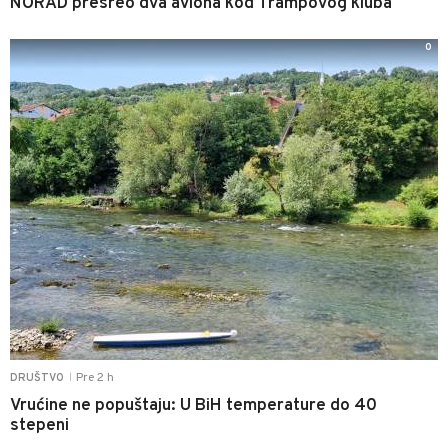
NORAD presreo dva aviona kod Trampovog kluba
0
Pre 2 h
DRUŠTVO
|
Vrućine ne popuštaju: U BiH temperature do 40
stepeni