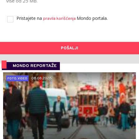
više od 25 MB.
Pristajete na
Mondo portala.
pravila korišćenja
POŠALJI
MONDO REPORTAŽE
0
08.08.2026.
FOTO, VIDEO