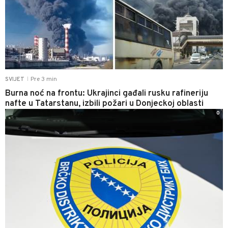
Pre 3 min
SVIJET
|
Burna noć na frontu: Ukrajinci gađali rusku rafineriju
nafte u Tatarstanu, izbili požari u Donjeckoj oblasti
0