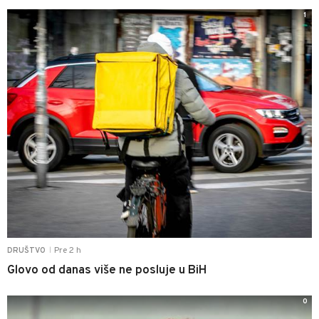
1
Pre 2 h
DRUŠTVO
|
Glovo od danas više ne posluje u BiH
0