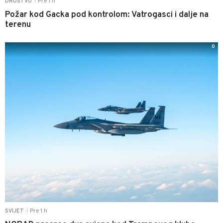
Pre 1 h
DRUŠTVO
|
Požar kod Gacka pod kontrolom: Vatrogasci i dalje na
terenu
0
Pre 1 h
SVIJET
|