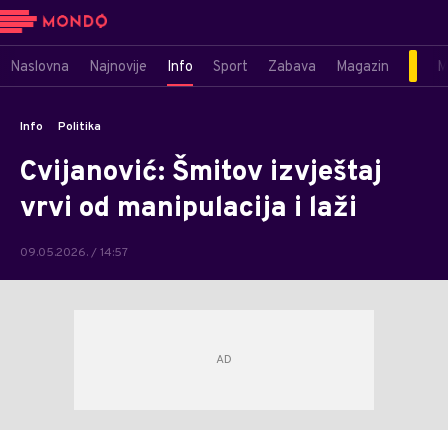
Naslovna
Najnovije
Info
Sport
Zabava
Magazin
M
Info
Politika
Cvijanović: Šmitov izvještaj
vrvi od manipulacija i laži
09.05.2026. / 14:57