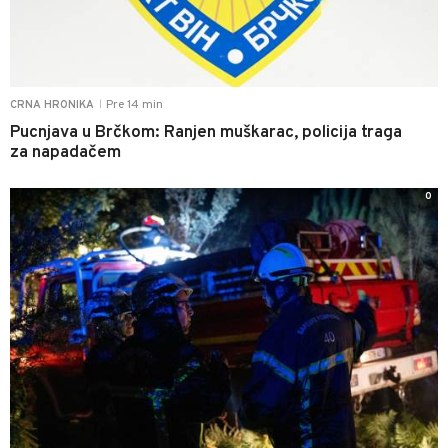
Pre 14 min
CRNA HRONIKA
|
Pucnjava u Brčkom: Ranjen muškarac, policija traga
za napadačem
0