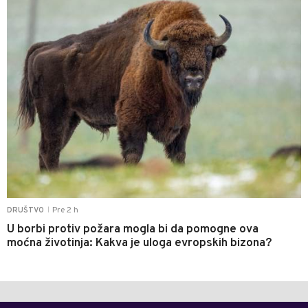
Pre 2 h
DRUŠTVO
|
U borbi protiv požara mogla bi da pomogne ova
moćna životinja: Kakva je uloga evropskih bizona?