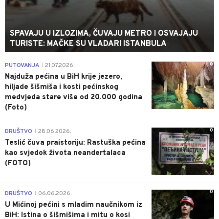
SPAVAJU U IZLOZIMA, ČUVAJU METRO I OSVAJAJU
TURISTE: MAČKE SU VLADARI ISTANBULA
0
PUTOVANJA
21.07.2026.
|
Najduža pećina u BiH krije jezero,
hiljade šišmiša i kosti pećinskog
medvjeda stare više od 20.000 godina
(Foto)
0
DRUŠTVO
28.06.2026.
|
Teslić čuva praistoriju: Rastuška pećina
kao svjedok života neandertalaca
(FOTO)
0
DRUŠTVO
06.06.2026.
|
U Mićinoj pećini s mladim naučnikom iz
BiH: Istina o šišmišima i mitu o kosi