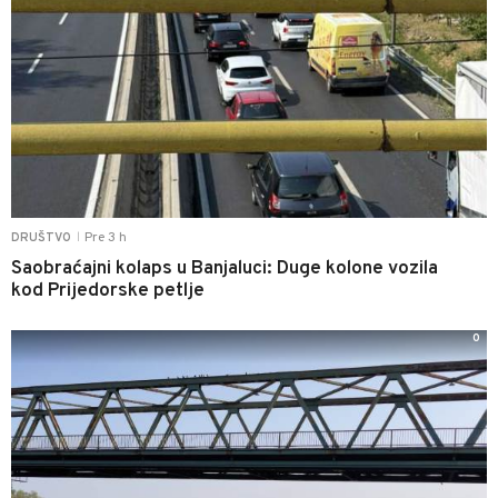
Pre 3 h
DRUŠTVO
|
Saobraćajni kolaps u Banjaluci: Duge kolone vozila
kod Prijedorske petlje
0