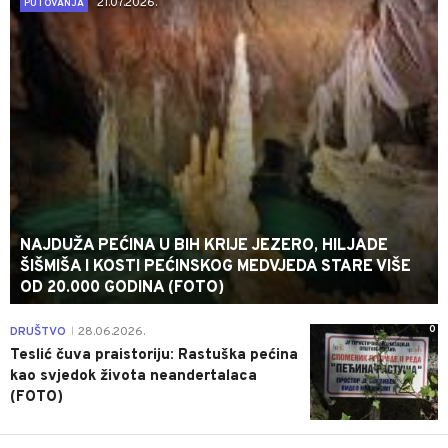
21.07.2026.
PUTOVANJA
NAJDUŽA PEĆINA U BIH KRIJE JEZERO, HILJADE
ŠIŠMIŠA I KOSTI PEĆINSKOG MEDVJEDA STARE VIŠE
OD 20.000 GODINA (FOTO)
0
DRUŠTVO
28.06.2026.
|
Teslić čuva praistoriju: Rastuška pećina
kao svjedok života neandertalaca
(FOTO)