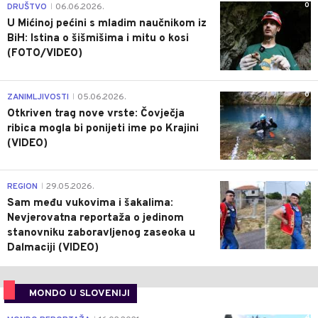
0
DRUŠTVO
06.06.2026.
|
U Mićinoj pećini s mladim naučnikom iz
BiH: Istina o šišmišima i mitu o kosi
(FOTO/VIDEO)
0
ZANIMLJIVOSTI
05.06.2026.
|
Otkriven trag nove vrste: Čovječja
ribica mogla bi ponijeti ime po Krajini
(VIDEO)
0
REGION
29.05.2026.
|
Sam među vukovima i šakalima:
Nevjerovatna reportaža o jedinom
stanovniku zaboravljenog zaseoka u
Dalmaciji (VIDEO)
MONDO U SLOVENIJI
4