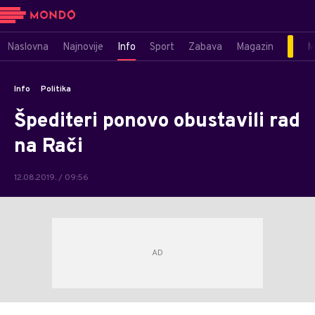
Naslovna
Najnovije
Info
Sport
Zabava
Magazin
M
Info
Politika
Špediteri ponovo obustavili rad
na Rači
12.08.2019. / 09:56