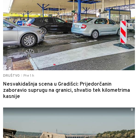
Pre 1 h
DRUŠTVO
|
Nesvakidašnja scena u Gradišci: Prijedorčanin
zaboravio suprugu na granici, shvatio tek kilometrima
kasnije
0