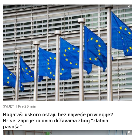
0
Pre 25 min
SVIJET
|
Bogataši uskoro ostaju bez najveće privilegije?
Brisel zaprijetio ovim državama zbog "zlatnih
pasoša"
0