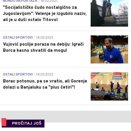
MONDO REPORTAŽA
16.02.2021.
|
"Socijalističko čudo nostalgično za
Jugoslavijom": Velenje je izgubilo naziv,
ali je u duši ostalo Titovo!
1
OSTALI SPORTOVI
14.02.2021.
|
Vujović poslije poraza na debiju: Igrači
Borca kasno shvatili da mogu!
3
OSTALI SPORTOVI
14.02.2021.
|
Borac potonuo, pa se vratio, ali Gorenje
dolazi u Banjaluku sa "plus četiri"!
PROČITAJ JOŠ