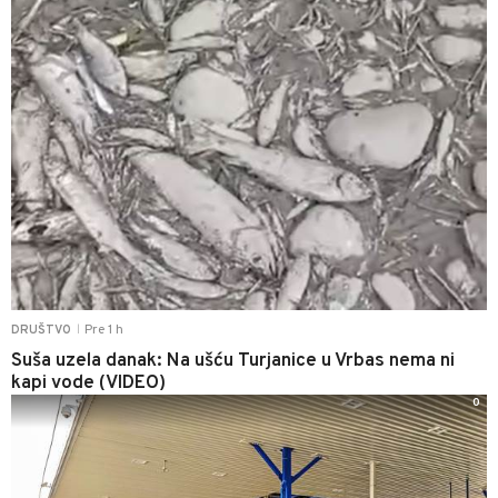
Pre 1 h
DRUŠTVO
|
Suša uzela danak: Na ušću Turjanice u Vrbas nema ni
kapi vode (VIDEO)
0