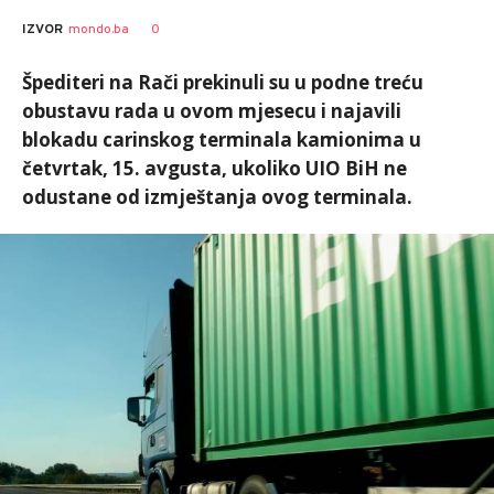
SRNA
AUTOR
0
IZVOR
mondo.ba
1
Špediteri na Rači prekinuli su u podne treću
obustavu rada u ovom mjesecu i najavili
blokadu carinskog terminala kamionima u
četvrtak, 15. avgusta, ukoliko UIO BiH ne
odustane od izmještanja ovog terminala.