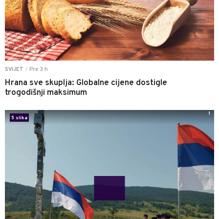
Pre 3 h
SVIJET
|
Hrana sve skuplja: Globalne cijene dostigle
trogodišnji maksimum
1
5 slika