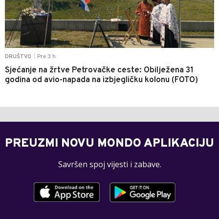
Pre 3 h
DRUŠTVO
|
Sjećanje na žrtve Petrovačke ceste: Obilježena 31
godina od avio-napada na izbjegličku kolonu (FOTO)
PREUZMI NOVU MONDO APLIKACIJU
Savršen spoj vijesti i zabave.