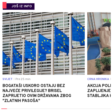
JOŠ IZ INFO
0
SVIJET
Pre 25 min
CRNA HRONIKA
|
|
BOGATAŠI USKORO OSTAJU BEZ
AKCIJA POLIC
NAJVEĆE PRIVILEGIJE? BRISEL
ZAPLIJENJEN
ZAPRIJETIO OVIM DRŽAVAMA ZBOG
STABLJIKA 
"ZLATNIH PASOŠA"