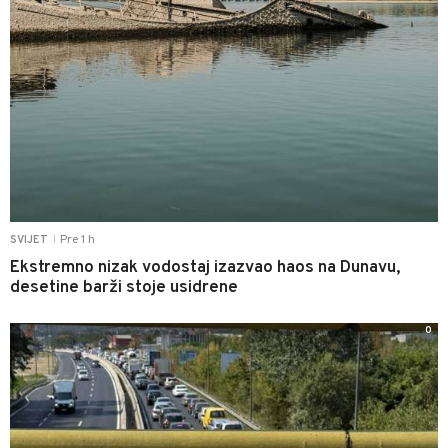
Pre 1 h
SVIJET
|
Ekstremno nizak vodostaj izazvao haos na Dunavu,
desetine barži stoje usidrene
0