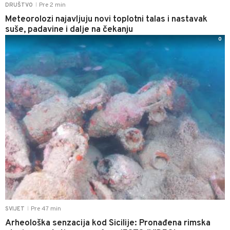
Pre 2 min
DRUŠTVO
|
Meteorolozi najavljuju novi toplotni talas i nastavak
suše, padavine i dalje na čekanju
0
Pre 47 min
SVIJET
|
Arheološka senzacija kod Sicilije: Pronađena rimska