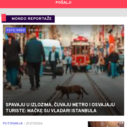
POŠALJI
MONDO REPORTAŽE
0
08.08.2026.
FOTO, VIDEO
SPAVAJU U IZLOZIMA, ČUVAJU METRO I OSVAJAJU
TURISTE: MAČKE SU VLADARI ISTANBULA
0
PUTOVANJA
21.07.2026.
|