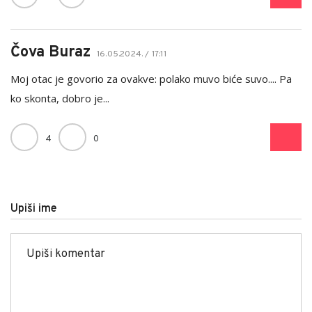
Čova Buraz
16.05.2024. / 17:11
Moj otac je govorio za ovakve: polako muvo biće suvo.... Pa
ko skonta, dobro je...
4
0
Upiši ime