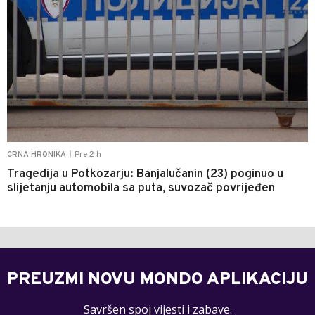
Pre 2 h
CRNA HRONIKA
|
Tragedija u Potkozarju: Banjalučanin (23) poginuo u
slijetanju automobila sa puta, suvozač povrijeđen
PREUZMI NOVU MONDO APLIKACIJU
Savršen spoj vijesti i zabave.