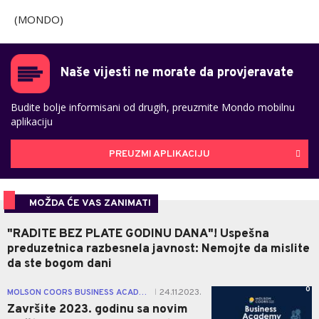
(MONDO)
Naše vijesti ne morate da provjeravate
Budite bolje informisani od drugih, preuzmite Mondo mobilnu
aplikaciju
PREUZMI APLIKACIJU
MOŽDA ĆE VAS ZANIMATI
"RADITE BEZ PLATE GODINU DANA"! Uspešna
preduzetnica razbesnela javnost: Nemojte da mislite
da ste bogom dani
0
MOLSON COORS BUSINESS ACADEMY
24.11.2023.
|
Završite 2023. godinu sa novim