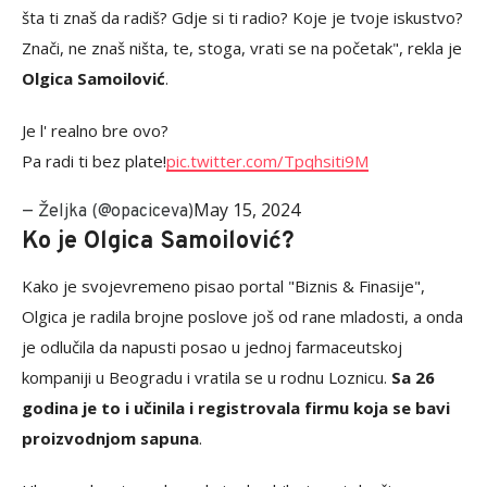
šta ti znaš da radiš? Gdje si ti radio? Koje je tvoje iskustvo?
Znači, ne znaš ništa, te, stoga, vrati se na početak", rekla je
Olgica Samoilović
.
Je l' realno bre ovo?
Pa radi ti bez plate!
pic.twitter.com/Tpqhsiti9M
May 15, 2024
— Željka (@opaciceva)
Ko je Olgica Samoilović?
Kako je svojevremeno pisao portal "Biznis & Finasije",
Olgica je radila brojne poslove još od rane mladosti, a onda
je odlučila da napusti posao u jednoj farmaceutskoj
kompaniji u Beogradu i vratila se u rodnu Loznicu.
Sa 26
godina je to i učinila i registrovala firmu koja se bavi
proizvodnjom sapuna
.