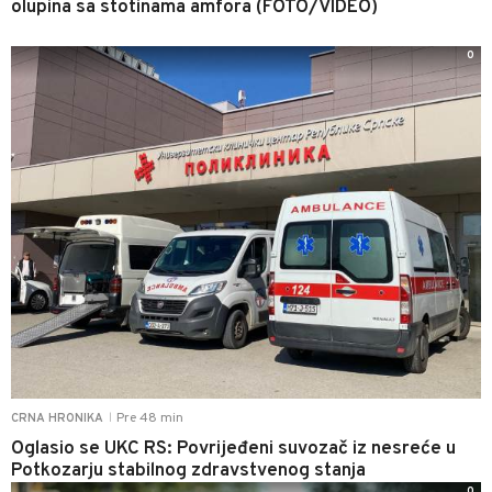
olupina sa stotinama amfora (FOTO/VIDEO)
0
Pre 48 min
CRNA HRONIKA
|
Oglasio se UKC RS: Povrijeđeni suvozač iz nesreće u
Potkozarju stabilnog zdravstvenog stanja
0