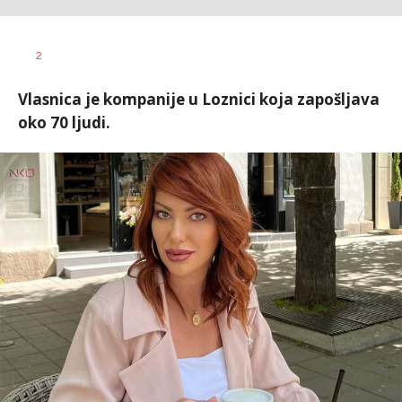
Vesna
AUTOR
2
Kerkez
Vlasnica je kompanije u Loznici koja zapošljava
oko 70 ljudi.