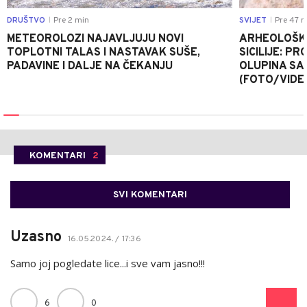
DRUŠTVO
Pre 2 min
SVIJET
Pre 47 m
|
|
METEOROLOZI NAJAVLJUJU NOVI
ARHEOLOŠKA
TOPLOTNI TALAS I NASTAVAK SUŠE,
SICILIJE: P
PADAVINE I DALJE NA ČEKANJU
OLUPINA SA
(FOTO/VIDE
KOMENTARI
2
SVI KOMENTARI
Uzasno
16.05.2024. / 17:36
Samo joj pogledate lice...i sve vam jasno!!!
6
0