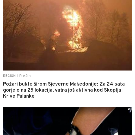
Pre 2 h
REGION
|
Požari bukte širom Sjeverne Makedonije: Za 24 sata
gorjelo na 25 lokacija, vatra još aktivna kod Skoplja i
Krive Palanke
0