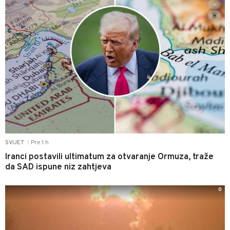
Pre 1 h
SVIJET
|
Iranci postavili ultimatum za otvaranje Ormuza, traže
da SAD ispune niz zahtjeva
0