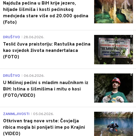
Najduža pećina u BiH krije jezero,
hiljade šišmiša i kosti pećinskog
medvjeda stare više od 20.000 godina
(Foto)
0
DRUŠTVO
28.06.2026.
|
Teslić čuva praistoriju: Rastuška pećina
kao svjedok života neandertalaca
(FOTO)
0
DRUŠTVO
06.06.2026.
|
U Mićinoj pećini s mladim naučnikom iz
BiH: Istina o šišmišima i mitu o kosi
(FOTO/VIDEO)
0
ZANIMLJIVOSTI
05.06.2026.
|
Otkriven trag nove vrste: Čovječja
ribica mogla bi ponijeti ime po Krajini
(VIDEO)