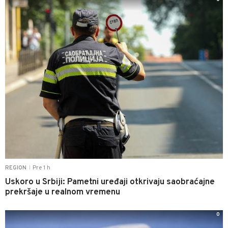
Pre 1 h
REGION
|
Uskoro u Srbiji: Pametni uređaji otkrivaju saobraćajne
prekršaje u realnom vremenu
0