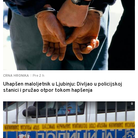
Pre 2 h
CRNA HRONIKA
|
Uhapšen maloljetnik u Ljubinju: Divljao u policijskoj
stanici i pružao otpor tokom hapšenja
0