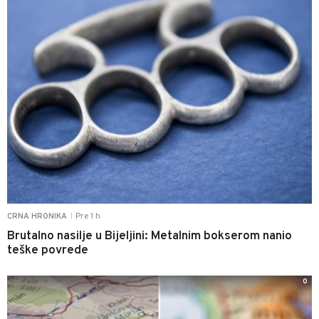
Pre 1 h
CRNA HRONIKA
|
Brutalno nasilje u Bijeljini: Metalnim bokserom nanio
teške povrede
0