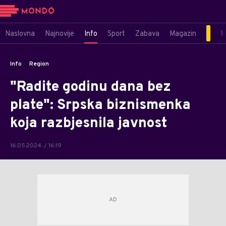
Naslovna
Najnovije
Info
Sport
Zabava
Magazin
M
Info
Region
"Radite godinu dana bez
plate": Srpska biznismenka
koja razbjesnila javnost
16.05.2024. / 16:19