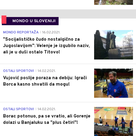
MONDO U SLOVENIJI
4
MONDO REPORTAŽA
16.02.2021.
|
"Socijalističko čudo nostalgično za
Jugoslavijom": Velenje je izgubilo naziv,
ali je u duši ostalo Titovo!
1
OSTALI SPORTOVI
14.02.2021.
|
Vujović poslije poraza na debiju: Igrači
Borca kasno shvatili da mogu!
3
OSTALI SPORTOVI
14.02.2021.
|
Borac potonuo, pa se vratio, ali Gorenje
dolazi u Banjaluku sa "plus četiri"!