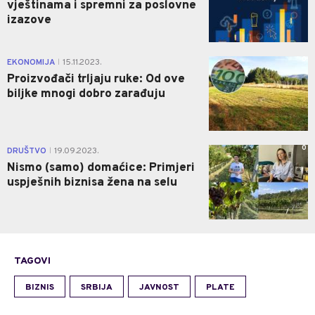
vještinama i spremni za poslovne
izazove
0
EKONOMIJA
15.11.2023.
|
Proizvođači trljaju ruke: Od ove
biljke mnogi dobro zarađuju
0
DRUŠTVO
19.09.2023.
|
Nismo (samo) domaćice: Primjeri
uspješnih biznisa žena na selu
TAGOVI
BIZNIS
SRBIJA
JAVNOST
PLATE