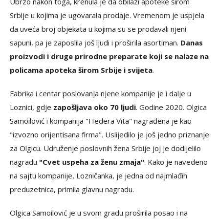
Ubrzo nakon toga, krenula je da obilazi apoteke širom
Srbije u kojima je ugovarala prodaje. Vremenom je uspjela
da uveća broj objekata u kojima su se prodavali njeni
sapuni, pa je zaposlila još ljudi i proširila asortiman.
Danas
proizvodi i druge prirodne preparate koji se nalaze na
policama apoteka širom Srbije i svijeta
.
Fabrika i centar poslovanja njene kompanije je i dalje u
Loznici, gdje
zapošljava oko 70 ljudi
. Godine 2020. Olgica
Samoilović i kompanija "Hedera Vita" nagrađena je kao
"izvozno orijentisana firma". Uslijedilo je još jedno priznanje
za Olgicu. Udruženje poslovnih žena Srbije joj je dodijelilo
nagradu
"Cvet uspeha za ženu zmaja"
. Kako je navedeno
na sajtu kompanije, Lozničanka, je jedna od najmlađih
preduzetnica, primila glavnu nagradu.
Olgica Samoilović je u svom gradu proširila posao i na