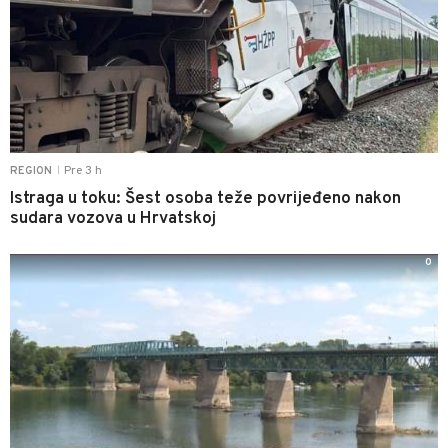
Pre 3 h
REGION
|
Istraga u toku: Šest osoba teže povrijeđeno nakon
sudara vozova u Hrvatskoj
0