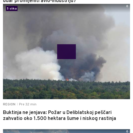
udar promijeniti avio-industriju?
0
5 slika
Pre 32 min
REGION
|
Buktinja ne jenjava: Požar u Deliblatskoj peščari
zahvatio oko 1.500 hektara šume i niskog rastinja
0