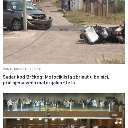
Pre 2 h
CRNA HRONIKA
|
Sudar kod Brčkog: Motociklista zbrinut u bolnici,
pričinjena veća materijalna šteta
0