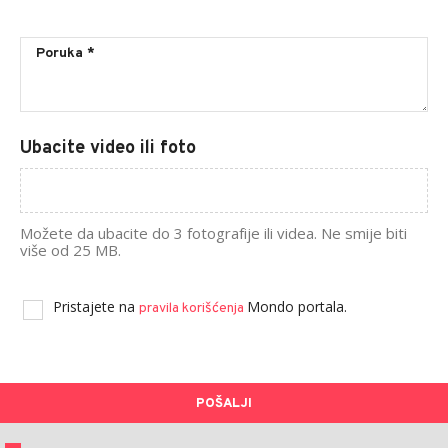
Ubacite video ili foto
Možete da ubacite do 3 fotografije ili videa. Ne smije biti
više od 25 MB.
Pristajete na
Mondo portala.
pravila korišćenja
POŠALJI