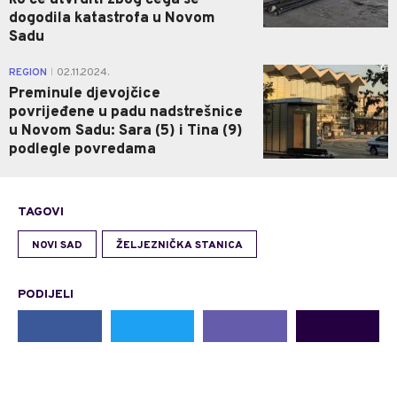
dogodila katastrofa u Novom
Sadu
0
REGION
02.11.2024.
|
Preminule djevojčice
povrijeđene u padu nadstrešnice
u Novom Sadu: Sara (5) i Tina (9)
podlegle povredama
TAGOVI
NOVI SAD
ŽELJEZNIČKA STANICA
PODIJELI