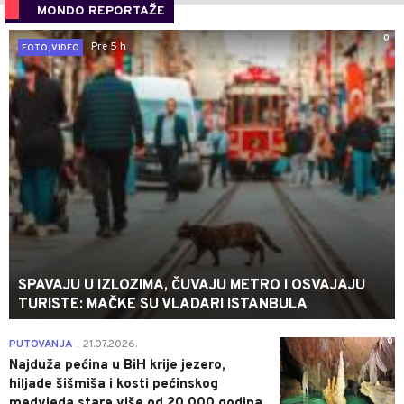
MONDO REPORTAŽE
0
Pre 5 h
FOTO, VIDEO
SPAVAJU U IZLOZIMA, ČUVAJU METRO I OSVAJAJU
TURISTE: MAČKE SU VLADARI ISTANBULA
0
PUTOVANJA
21.07.2026.
|
Najduža pećina u BiH krije jezero,
hiljade šišmiša i kosti pećinskog
medvjeda stare više od 20.000 godina