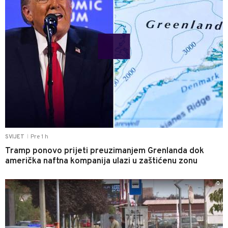
Pre 1 h
SVIJET
|
Tramp ponovo prijeti preuzimanjem Grenlanda dok
američka naftna kompanija ulazi u zaštićenu zonu
0