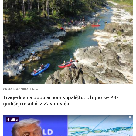
Pre 1 h
CRNA HRONIKA
|
Tragedija na popularnom kupalištu: Utopio se 24-
godišnji mladić iz Zavidovića
0
4 slika