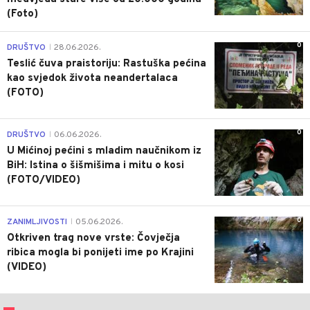
(Foto)
0
DRUŠTVO
28.06.2026.
|
Teslić čuva praistoriju: Rastuška pećina
kao svjedok života neandertalaca
(FOTO)
0
DRUŠTVO
06.06.2026.
|
U Mićinoj pećini s mladim naučnikom iz
BiH: Istina o šišmišima i mitu o kosi
(FOTO/VIDEO)
0
ZANIMLJIVOSTI
05.06.2026.
|
Otkriven trag nove vrste: Čovječja
ribica mogla bi ponijeti ime po Krajini
(VIDEO)