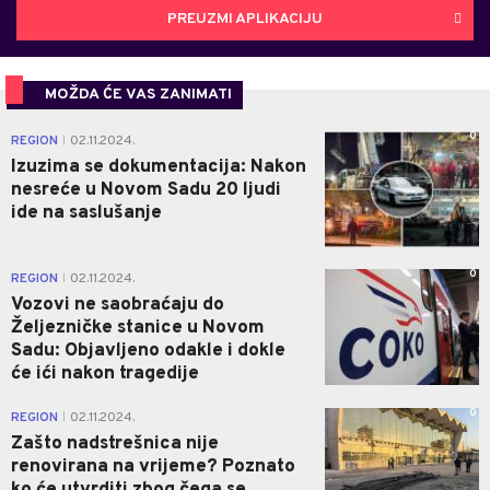
PREUZMI APLIKACIJU
MOŽDA ĆE VAS ZANIMATI
0
REGION
02.11.2024.
|
Izuzima se dokumentacija: Nakon
nesreće u Novom Sadu 20 ljudi
ide na saslušanje
0
REGION
02.11.2024.
|
Vozovi ne saobraćaju do
Željezničke stanice u Novom
Sadu: Objavljeno odakle i dokle
će ići nakon tragedije
0
REGION
02.11.2024.
|
Zašto nadstrešnica nije
renovirana na vrijeme? Poznato
ko će utvrditi zbog čega se