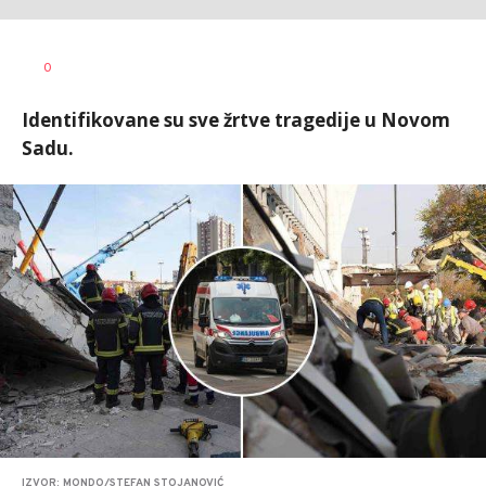
Jana
AUTOR
0
Desovski
Identifikovane su sve žrtve tragedije u Novom
Sadu.
IZVOR: MONDO/STEFAN STOJANOVIĆ