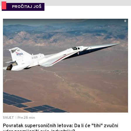
PROČITAJ JOŠ
0
Pre 28 min
SVIJET
|
Povratak supersoničnih letova: Da li će "tihi" zvučni