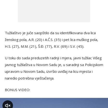
Tužilaštvo je juče saopštilo da su identifikovana dva lica
ženskog pola, A.R. (20) i A.Ć.S. (35) i pet lica muškog pola,
H.S. (27), M.M. (21), Š.Đ. (77), R.V. (69) i S.V. (45).
U toku do sada preduzetih radnji i mjera, javni tužilac Višeg
javnog tužilaštva u Novom Sadu je, u saradnji sa Policijskom
upravom u Novom Sadu, izvršio uviđaj na licu mjesta i
naredio potrebna vještačenja.
BONUS VIDEO:
zvuk