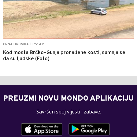
Pre 4 h
CRNA HRONIKA
|
Kod mosta Brčko–Gunja pronađene kosti, sumnja se
da su ljudske (Foto)
PREUZMI NOVU MONDO APLIKACIJU
Savršen spoj vijesti i zabave.