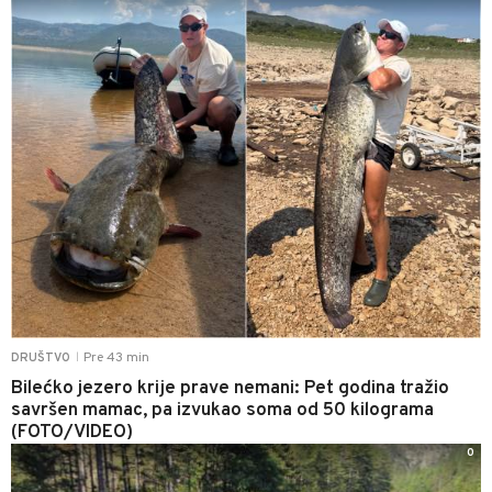
Pre 43 min
DRUŠTVO
|
Bilećko jezero krije prave nemani: Pet godina tražio
savršen mamac, pa izvukao soma od 50 kilograma
(FOTO/VIDEO)
0