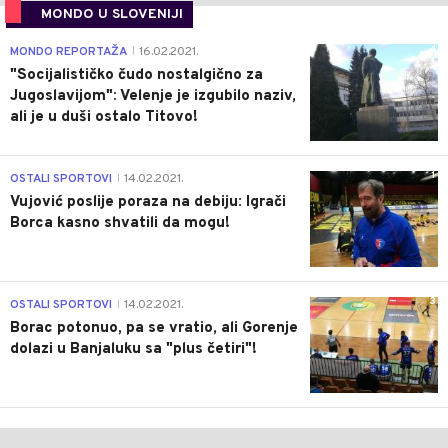
MONDO U SLOVENIJI
4
MONDO REPORTAŽA
16.02.2021.
|
"Socijalističko čudo nostalgično za
Jugoslavijom": Velenje je izgubilo naziv,
ali je u duši ostalo Titovo!
1
OSTALI SPORTOVI
14.02.2021.
|
Vujović poslije poraza na debiju: Igrači
Borca kasno shvatili da mogu!
3
OSTALI SPORTOVI
14.02.2021.
|
Borac potonuo, pa se vratio, ali Gorenje
dolazi u Banjaluku sa "plus četiri"!