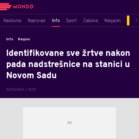
Naslovna
Najnovije
Info
Sport
Zabava
Magazin
M
Info
Region
Identifikovane sve žrtve nakon
pada nadstrešnice na stanici u
Novom Sadu
02.11.2024. / 12:13