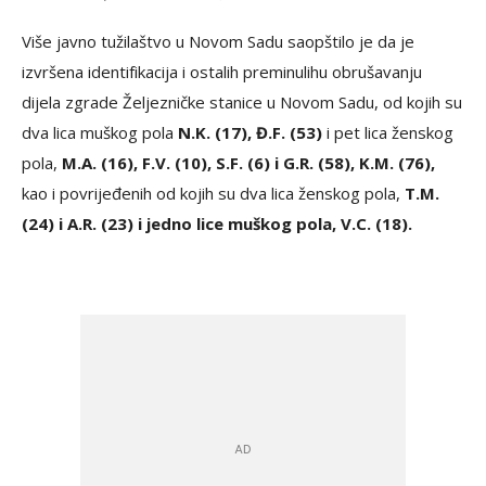
Više javno tužilaštvo u Novom Sadu saopštilo je da je
izvršena identifikacija i ostalih preminulihu obrušavanju
dijela zgrade Željezničke stanice u Novom Sadu, od kojih su
dva lica muškog pola
N.K. (17), Đ.F. (53)
i pet lica ženskog
pola,
M.A. (16), F.V. (10), S.F. (6) i G.R. (58), K.M. (76),
kao i povrijeđenih od kojih su dva lica ženskog pola,
T.M.
(24) i A.R. (23) i jedno lice muškog pola, V.C. (18).