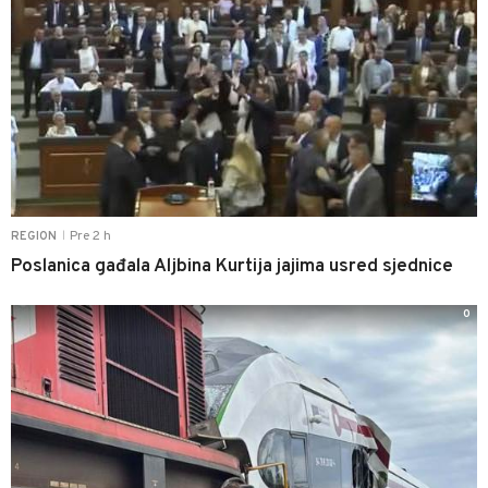
Pre 2 h
REGION
|
Poslanica gađala Aljbina Kurtija jajima usred sjednice
0