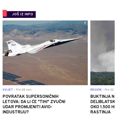
JOŠ IZ INFO
0
SVIJET
Pre 28 min
REGION
Pre 32 
|
|
POVRATAK SUPERSONIČNIH
BUKTINJA N
LETOVA: DA LI ĆE "TIHI" ZVUČNI
DELIBLATSK
UDAR PROMIJENITI AVIO-
OKO 1.500 H
INDUSTRIJU?
RASTINJA