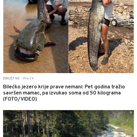
Pre 1 h
DRUŠTVO
|
Bilećko jezero krije prave nemani: Pet godina tražio
savršen mamac, pa izvukao soma od 50 kilograma
(FOTO/VIDEO)
0