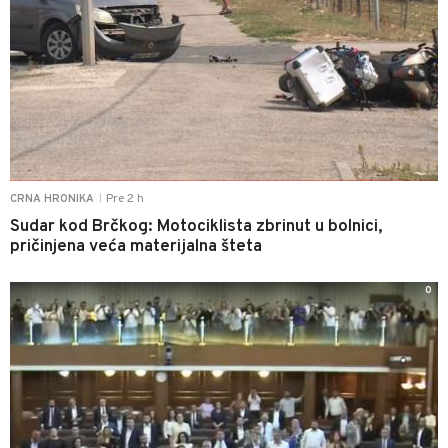
Pre 2 h
CRNA HRONIKA
|
Sudar kod Brčkog: Motociklista zbrinut u bolnici,
pričinjena veća materijalna šteta
0