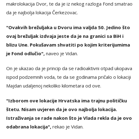
makrolokacija Dvor, te da je iz nekog razloga Fond smatrao
da je najbolja lokacija Čerkezovac.
"Ovakvih brežuljaka u Dvoru ima valjda 50. Jedino što
ovaj brežuljak izdvaja jeste da je na granici sa BiH i
blizu Une. Pokušavam shvatiti po kojim kriterijumima
je Fond odlučio",
naveo je Vidan.
On je ukazao da je princip da se radioaktivni otpad ukopava
ispod podzemnih voda, te da se godinama pričalo o lokaciji
Majdan udaljenoj nekoliko kilometara od ove.
"Izborom ove lokacije Hrvatska ima trajnu političku
štetu. Nisam uvjeren da je ovo najbolja lokacija.
Istraživanja se rade nakon što je Vlada rekla da je ovo
odabrana lokacija",
rekao je Vidan.