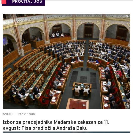
PROČITAJ JOŠ
0
Pre 27 min
SVIJET
|
Izbor za predsjednika Mađarske zakazan za 11.
avgust: Tisa predložila Andraša Baku