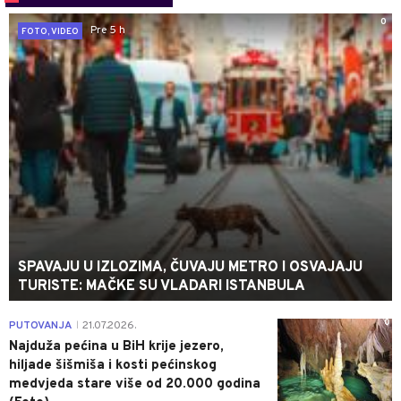
0
Pre 5 h
FOTO, VIDEO
SPAVAJU U IZLOZIMA, ČUVAJU METRO I OSVAJAJU
TURISTE: MAČKE SU VLADARI ISTANBULA
0
PUTOVANJA
21.07.2026.
|
Najduža pećina u BiH krije jezero,
hiljade šišmiša i kosti pećinskog
medvjeda stare više od 20.000 godina