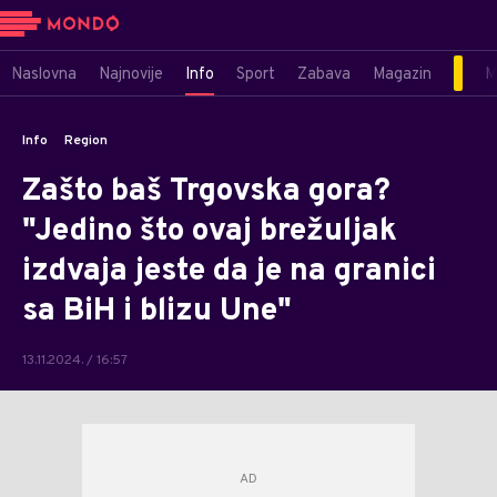
Naslovna
Najnovije
Info
Sport
Zabava
Magazin
M
Info
Region
Zašto baš Trgovska gora?
"Jedino što ovaj brežuljak
izdvaja jeste da je na granici
sa BiH i blizu Une"
13.11.2024. / 16:57