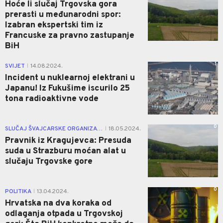
Hoće li slučaj Trgovska gora
prerasti u međunarodni spor:
Izabran ekspertski tim iz
Francuske za pravno zastupanje
BiH
1
SVIJET
14.08.2024.
|
Incident u nuklearnoj elektrani u
Japanu! Iz Fukušime iscurilo 25
tona radioaktivne vode
0
SLUČAJ ŠVAJCARSKE ORGANIZACIJE
18.05.2024.
|
Pravnik iz Kragujevca: Presuda
suda u Strazburu moćan alat u
slučaju Trgovske gore
0
POLITIKA
13.04.2024.
|
Hrvatska na dva koraka od
odlaganja otpada u Trgovskoj