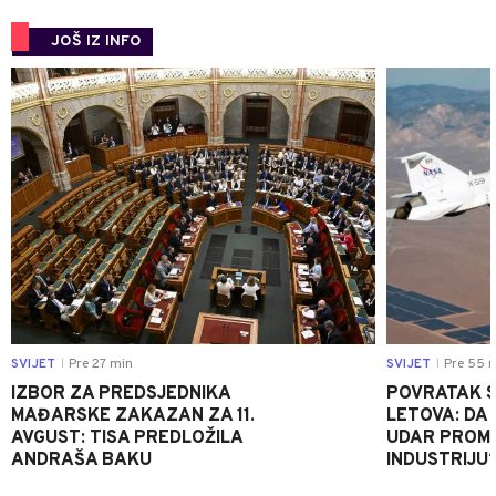
JOŠ IZ INFO
0
SVIJET
Pre 27 min
SVIJET
Pre 55 
|
|
IZBOR ZA PREDSJEDNIKA
POVRATAK S
MAĐARSKE ZAKAZAN ZA 11.
LETOVA: DA L
AVGUST: TISA PREDLOŽILA
UDAR PROMIJ
ANDRAŠA BAKU
INDUSTRIJU