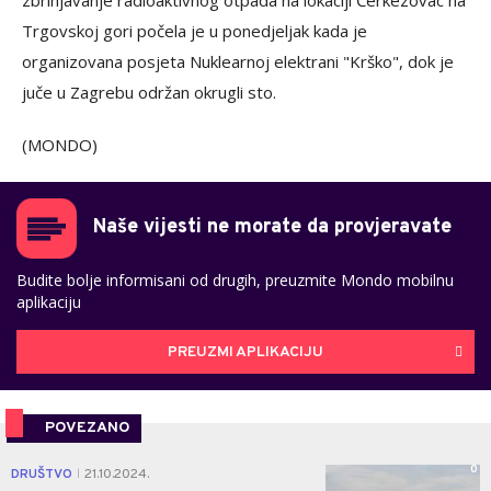
zbrinjavanje radioaktivnog otpada na lokaciji Čerkezovac na
Trgovskoj gori počela je u ponedjeljak kada je
organizovana posjeta Nuklearnoj elektrani "Krško", dok je
juče u Zagrebu održan okrugli sto.
(MONDO)
Naše vijesti ne morate da provjeravate
Budite bolje informisani od drugih, preuzmite Mondo mobilnu
aplikaciju
PREUZMI APLIKACIJU
POVEZANO
0
DRUŠTVO
21.10.2024.
|