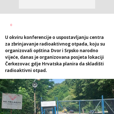
Željko
AUTOR
0
Svitlica
U okviru konferencije o uspostavljanju centra
za zbrinjavanje radioaktivnog otpada, koju su
organizovali opština Dvor i Srpsko narodno
vijeće, danas je organizovana posjeta lokaciji
Čerkezovac gdje Hrvatska planira da skladišti
radioaktivni otpad.