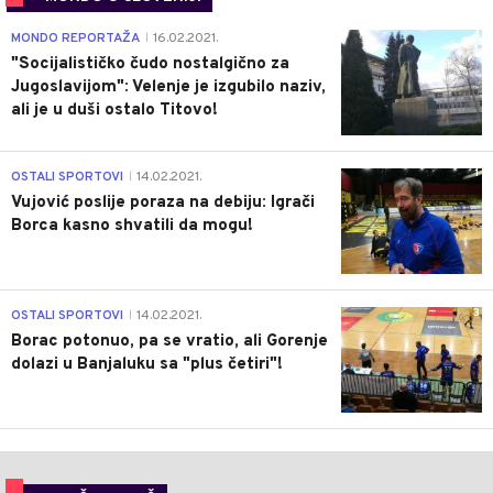
4
MONDO REPORTAŽA
16.02.2021.
|
"Socijalističko čudo nostalgično za
Jugoslavijom": Velenje je izgubilo naziv,
ali je u duši ostalo Titovo!
1
OSTALI SPORTOVI
14.02.2021.
|
Vujović poslije poraza na debiju: Igrači
Borca kasno shvatili da mogu!
3
OSTALI SPORTOVI
14.02.2021.
|
Borac potonuo, pa se vratio, ali Gorenje
dolazi u Banjaluku sa "plus četiri"!