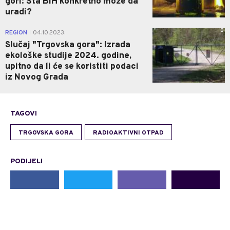
gori: Šta BiH konkretno može da
uradi?
0
REGION
04.10.2023.
|
Slučaj "Trgovska gora": Izrada
ekološke studije 2024. godine,
upitno da li će se koristiti podaci
iz Novog Grada
TAGOVI
TRGOVSKA GORA
RADIOAKTIVNI OTPAD
PODIJELI