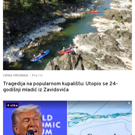
Pre 1 h
CRNA HRONIKA
|
Tragedija na popularnom kupalištu: Utopio se 24-
godišnji mladić iz Zavidovića
0
4 slika