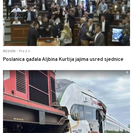
Pre 2 h
REGION
|
Poslanica gađala Aljbina Kurtija jajima usred sjednice
0