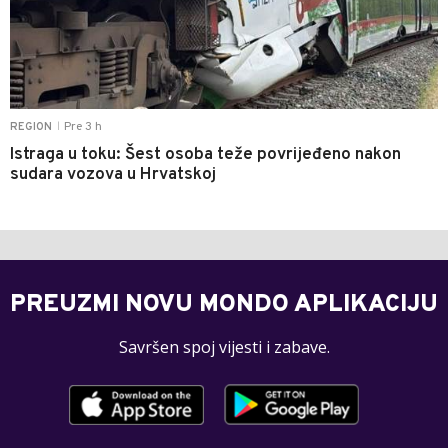
Pre 3 h
REGION
|
Istraga u toku: Šest osoba teže povrijeđeno nakon
sudara vozova u Hrvatskoj
PREUZMI NOVU MONDO APLIKACIJU
Savršen spoj vijesti i zabave.