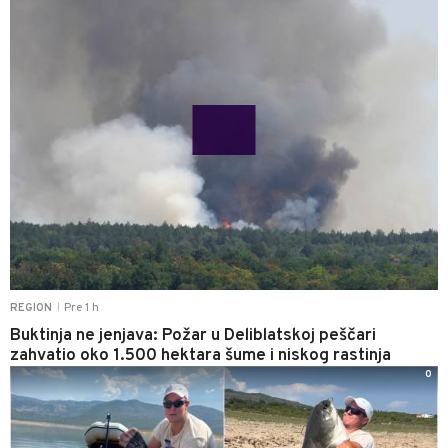
Pre 1 h
REGION
|
Buktinja ne jenjava: Požar u Deliblatskoj peščari
zahvatio oko 1.500 hektara šume i niskog rastinja
0