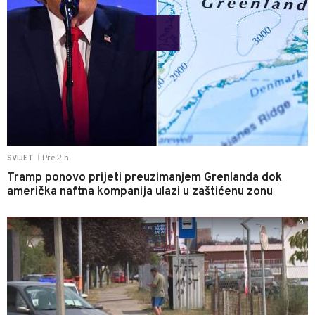
Pre 2 h
SVIJET
|
Tramp ponovo prijeti preuzimanjem Grenlanda dok
američka naftna kompanija ulazi u zaštićenu zonu
0