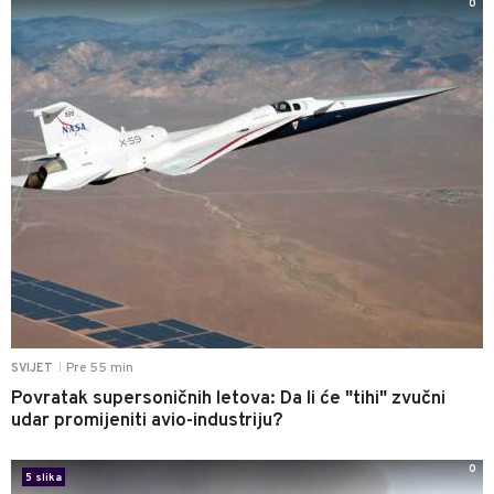
0
Pre 55 min
SVIJET
|
Povratak supersoničnih letova: Da li će "tihi" zvučni
udar promijeniti avio-industriju?
0
5 slika