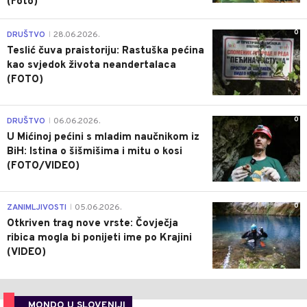
(Foto)
0
DRUŠTVO
28.06.2026.
|
Teslić čuva praistoriju: Rastuška pećina
kao svjedok života neandertalaca
(FOTO)
0
DRUŠTVO
06.06.2026.
|
U Mićinoj pećini s mladim naučnikom iz
BiH: Istina o šišmišima i mitu o kosi
(FOTO/VIDEO)
0
ZANIMLJIVOSTI
05.06.2026.
|
Otkriven trag nove vrste: Čovječja
ribica mogla bi ponijeti ime po Krajini
(VIDEO)
MONDO U SLOVENIJI