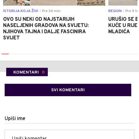
ISTORIJA KOJA ŽIVI
Pre 34 min
REGION
Pre 9 h
|
|
OVO SU NEKI OD NAJSTARIJIH
URUŠIO SE 
NASELJENIH GRADOVA NA SVIJETU:
KUĆE U RIJE
NJIHOVA TAJNA I DALJE FASCINIRA
MLADIĆA
SVIJET
KOMENTARI
0
SVI KOMENTARI
Upiši ime