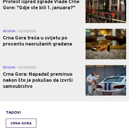
Protest ispred zgrade Vlade Crne
Gore: "Gdje ste bili 1. januara?"
0
REGION
02.01.2025.
|
Crna Gora treća u svijetu po
procentu naoružanih građana
0
REGION
02.01.2025.
|
Crna Gora: Napadač preminuo
nakon što je pokušao da izvrši
samoubistvo
TAGOVI
CRNA GORA