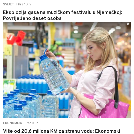
Pre 10 h
SVIJET
|
Eksplozija gasa na muzičkom festivalu u Njemačkoj:
Povrijeđeno deset osoba
0
Pre 10 h
EKONOMIJA
|
Više od 20,6 miliona KM za stranu vodu: Ekonomski