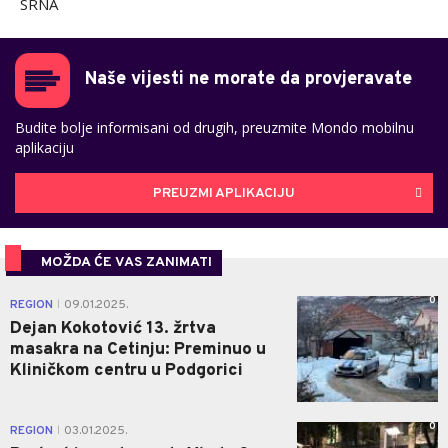
SRNA
Naše vijesti ne morate da provjeravate
Budite bolje informisani od drugih, preuzmite Mondo mobilnu
aplikaciju
PREUZMI APLIKACIJU
MOŽDA ĆE VAS ZANIMATI
0
REGION
09.01.2025.
|
Dejan Kokotović 13. žrtva
masakra na Cetinju: Preminuo u
Kliničkom centru u Podgorici
0
REGION
03.01.2025.
|