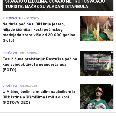
SPAVAJU U IZLOZIMA, ČUVAJU METRO I OSVAJAJU
TURISTE: MAČKE SU VLADARI ISTANBULA
0
PUTOVANJA
21.07.2026.
|
Najduža pećina u BiH krije jezero,
hiljade šišmiša i kosti pećinskog
medvjeda stare više od 20.000 godina
(Foto)
0
DRUŠTVO
28.06.2026.
|
Teslić čuva praistoriju: Rastuška pećina
kao svjedok života neandertalaca
(FOTO)
0
DRUŠTVO
06.06.2026.
|
U Mićinoj pećini s mladim naučnikom iz
BiH: Istina o šišmišima i mitu o kosi
(FOTO/VIDEO)