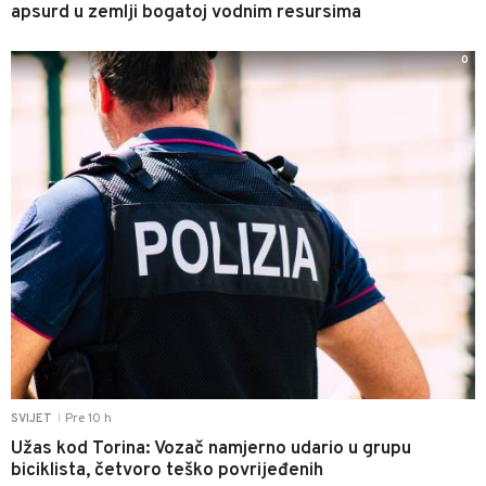
apsurd u zemlji bogatoj vodnim resursima
0
Pre 10 h
SVIJET
|
Užas kod Torina: Vozač namjerno udario u grupu
biciklista, četvoro teško povrijeđenih