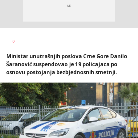
Dušan
AUTOR
0
Volaš
Ministar unutrašnjih poslova Crne Gore Danilo
Šaranović suspendovao je 19 policajaca po
osnovu postojanja bezbjednosnih smetnji.