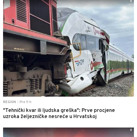
0
Pre 11 h
REGION
|
"Tehnički kvar ili ljudska greška": Prve procjene
uzroka željezničke nesreće u Hrvatskoj
0