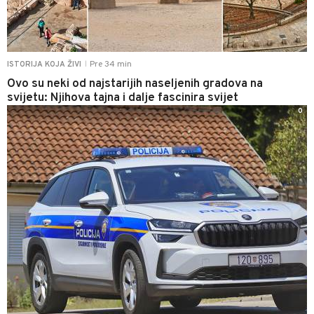
Pre 34 min
ISTORIJA KOJA ŽIVI
|
Ovo su neki od najstarijih naseljenih gradova na
svijetu: Njihova tajna i dalje fascinira svijet
0