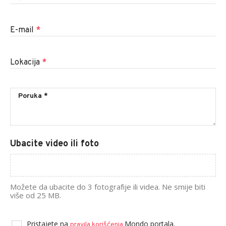
E-mail
*
Lokacija
*
Ubacite video ili foto
Možete da ubacite do 3 fotografije ili videa. Ne smije biti
više od 25 MB.
Pristajete na
Mondo portala.
pravila korišćenja