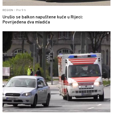
Pre 9 h
REGION
|
Urušio se balkon napuštene kuće u Rijeci:
Povrijeđena dva mladića
0