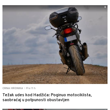
0
Pre 11 h
CRNA HRONIKA
|
Težak udes kod Hadžića: Poginuo motociklista,
saobraćaj u potpunosti obustavljen