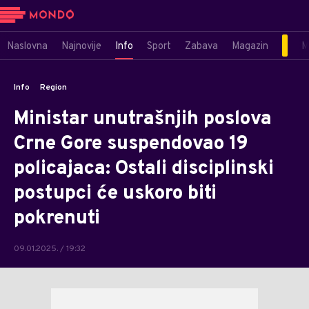
Naslovna
Najnovije
Info
Sport
Zabava
Magazin
M
Info
Region
Ministar unutrašnjih poslova
Crne Gore suspendovao 19
policajaca: Ostali disciplinski
postupci će uskoro biti
pokrenuti
09.01.2025. / 19:32