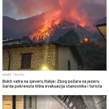
Pre 11 h
SVIJET
|
Bukti vatra na sjeveru Italije: Zbog požara na jezeru
Garda pokrenuta hitna evakuacija stanovnika i turista
0