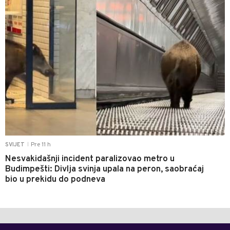
Pre 11 h
SVIJET
|
Nesvakidašnji incident paralizovao metro u
Budimpešti: Divlja svinja upala na peron, saobraćaj
bio u prekidu do podneva