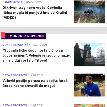
0
ZANIMLJIVOSTI
05.06.2026.
|
Otkriven trag nove vrste: Čovječja
ribica mogla bi ponijeti ime po Krajini
(VIDEO)
MONDO U SLOVENIJI
4
MONDO REPORTAŽA
16.02.2021.
|
"Socijalističko čudo nostalgično za
Jugoslavijom": Velenje je izgubilo naziv,
ali je u duši ostalo Titovo!
1
OSTALI SPORTOVI
14.02.2021.
|
Vujović poslije poraza na debiju: Igrači
Borca kasno shvatili da mogu!
3
OSTALI SPORTOVI
14.02.2021.
|