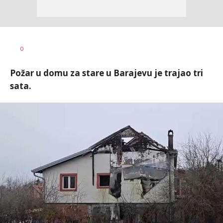
Ivana
AUTOR
0
Vlajković
Požar u domu za stare u Barajevu je trajao tri
sata.