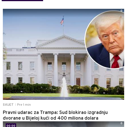
0
Pre 1 min
SVIJET
|
Pravni udarac za Trampa: Sud blokirao izgradnju
dvorane u Bijeloj kući od 400 miliona dolara
0
00:00