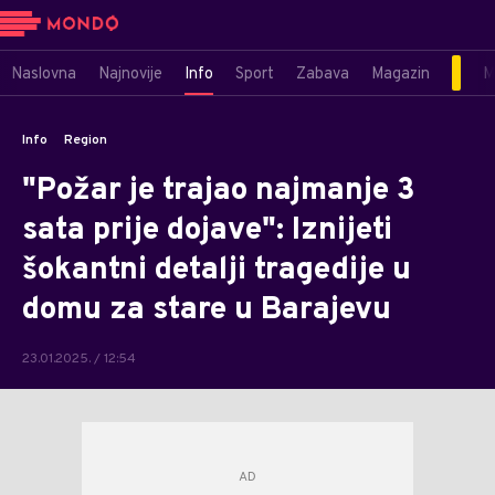
Naslovna
Najnovije
Info
Sport
Zabava
Magazin
M
Info
Region
"Požar je trajao najmanje 3
sata prije dojave": Iznijeti
šokantni detalji tragedije u
domu za stare u Barajevu
23.01.2025. / 12:54