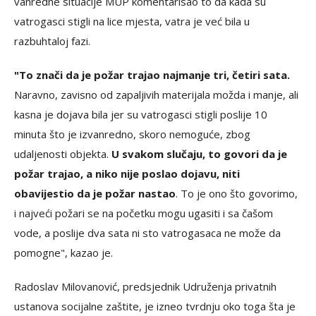
vanredne situacije MUP komentarisao to da kada su
vatrogasci stigli na lice mjesta, vatra je već bila u
razbuhtaloj fazi.
"To znači da je požar trajao najmanje tri, četiri sata.
Naravno, zavisno od zapaljivih materijala možda i manje, ali
kasna je dojava bila jer su vatrogasci stigli poslije 10
minuta što je izvanredno, skoro nemoguće, zbog
udaljenosti objekta.
U svakom slučaju, to govori da je
požar trajao, a niko nije poslao dojavu, niti
obavijestio da je požar nastao
. To je ono što govorimo,
i najveći požari se na početku mogu ugasiti i sa čašom
vode, a poslije dva sata ni sto vatrogasaca ne može da
pomogne", kazao je.
Radoslav Milovanović, predsjednik Udruženja privatnih
ustanova socijalne zaštite, je izneo tvrdnju oko toga šta je