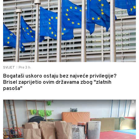
Pre 3 h
SVIJET
|
Bogataši uskoro ostaju bez najveće privilegije?
Brisel zaprijetio ovim državama zbog "zlatnih
pasoša"
0