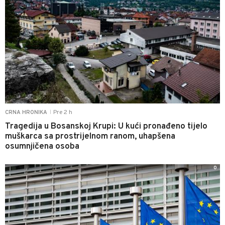
Pre 2 h
CRNA HRONIKA
|
Tragedija u Bosanskoj Krupi: U kući pronađeno tijelo
muškarca sa prostrijelnom ranom, uhapšena
osumnjičena osoba
0