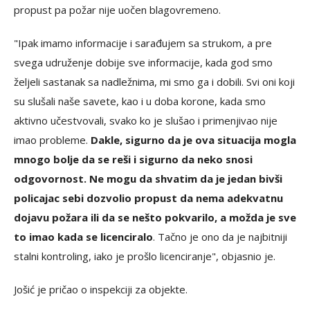
propust pa požar nije uočen blagovremeno.
"Ipak imamo informacije i sarađujem sa strukom, a pre
svega udruženje dobije sve informacije, kada god smo
željeli sastanak sa nadležnima, mi smo ga i dobili. Svi oni koji
su slušali naše savete, kao i u doba korone, kada smo
aktivno učestvovali, svako ko je slušao i primenjivao nije
imao probleme.
Dakle, sigurno da je ova situacija mogla
mnogo bolje da se reši i sigurno da neko snosi
odgovornost. Ne mogu da shvatim da je jedan bivši
policajac sebi dozvolio propust da nema adekvatnu
dojavu požara ili da se nešto pokvarilo, a možda je sve
to imao kada se licenciralo
. Tačno je ono da je najbitniji
stalni kontroling, iako je prošlo licenciranje", objasnio je.
Jošić je pričao o inspekciji za objekte.