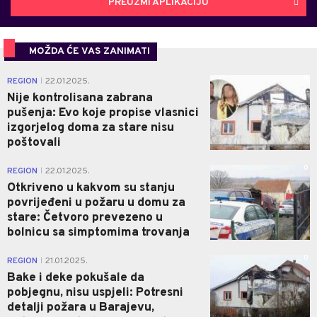
PREUZMI APLIKACIJU
MOŽDA ĆE VAS ZANIMATI
0
REGION
22.01.2025.
|
Nije kontrolisana zabrana
pušenja: Evo koje propise vlasnici
izgorjelog doma za stare nisu
poštovali
0
REGION
22.01.2025.
|
Otkriveno u kakvom su stanju
povrijeđeni u požaru u domu za
stare: Četvoro prevezeno u
bolnicu sa simptomima trovanja
0
REGION
21.01.2025.
|
Bake i deke pokušale da
pobjegnu, nisu uspjeli: Potresni
detalji požara u Barajevu,