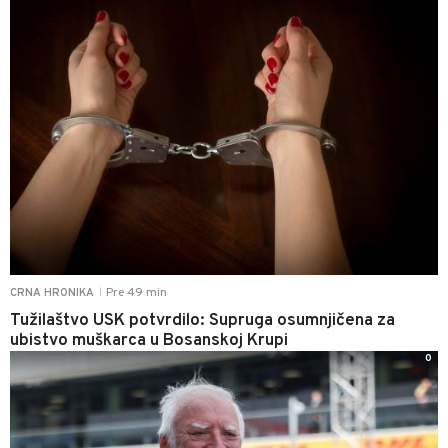
Pre 49 min
CRNA HRONIKA
|
Tužilaštvo USK potvrdilo: Supruga osumnjičena za
ubistvo muškarca u Bosanskoj Krupi
0