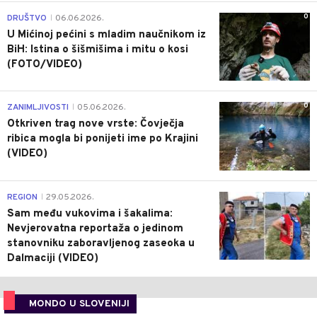
0
DRUŠTVO
06.06.2026.
|
U Mićinoj pećini s mladim naučnikom iz
BiH: Istina o šišmišima i mitu o kosi
(FOTO/VIDEO)
0
ZANIMLJIVOSTI
05.06.2026.
|
Otkriven trag nove vrste: Čovječja
ribica mogla bi ponijeti ime po Krajini
(VIDEO)
0
REGION
29.05.2026.
|
Sam među vukovima i šakalima:
Nevjerovatna reportaža o jedinom
stanovniku zaboravljenog zaseoka u
Dalmaciji (VIDEO)
MONDO U SLOVENIJI