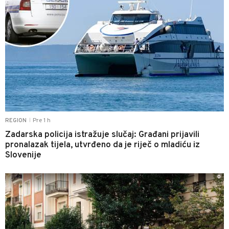
Pre 1 h
REGION
|
Zadarska policija istražuje slučaj: Građani prijavili
pronalazak tijela, utvrđeno da je riječ o mladiću iz
Slovenije
0