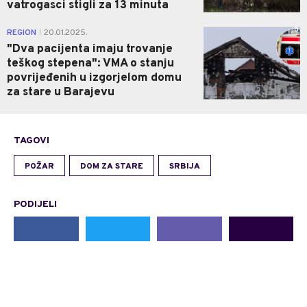
vatrogasci stigli za 13 minuta
0
REGION
20.01.2025.
|
"Dva pacijenta imaju trovanje
teškog stepena": VMA o stanju
povrijeđenih u izgorjelom domu
za stare u Barajevu
TAGOVI
POŽAR
DOM ZA STARE
SRBIJA
PODIJELI