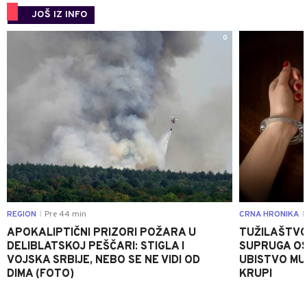
JOŠ IZ INFO
0
REGION
Pre 44 min
CRNA HRONIKA
|
|
APOKALIPTIČNI PRIZORI POŽARA U
TUŽILAŠTVO
DELIBLATSKOJ PEŠČARI: STIGLA I
SUPRUGA OS
VOJSKA SRBIJE, NEBO SE NE VIDI OD
UBISTVO MU
DIMA (FOTO)
KRUPI