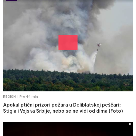
Pre 44 min
REGION
|
Apokaliptični prizori požara u Deliblatskoj peščari:
Stigla i Vojska Srbije, nebo se ne vidi od dima (Foto)
0