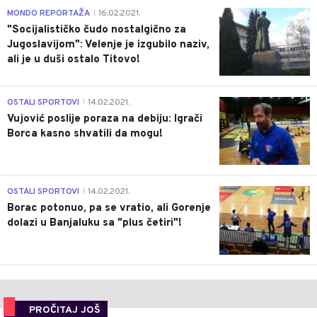
4
MONDO REPORTAŽA
16.02.2021.
|
"Socijalističko čudo nostalgično za
Jugoslavijom": Velenje je izgubilo naziv,
ali je u duši ostalo Titovo!
1
OSTALI SPORTOVI
14.02.2021.
|
Vujović poslije poraza na debiju: Igrači
Borca kasno shvatili da mogu!
3
OSTALI SPORTOVI
14.02.2021.
|
Borac potonuo, pa se vratio, ali Gorenje
dolazi u Banjaluku sa "plus četiri"!
PROČITAJ JOŠ