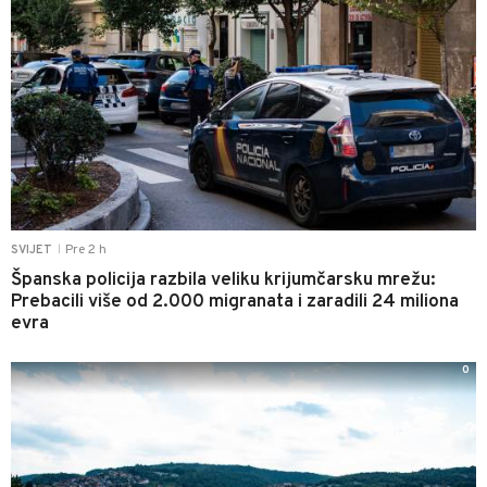
Pre 2 h
SVIJET
|
Španska policija razbila veliku krijumčarsku mrežu:
Prebacili više od 2.000 migranata i zaradili 24 miliona
evra
0