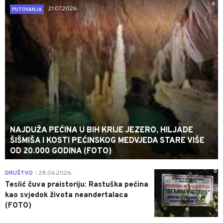
0
21.07.2026.
PUTOVANJA
NAJDUŽA PEĆINA U BIH KRIJE JEZERO, HILJADE
ŠIŠMIŠA I KOSTI PEĆINSKOG MEDVJEDA STARE VIŠE
OD 20.000 GODINA (FOTO)
0
DRUŠTVO
28.06.2026.
|
Teslić čuva praistoriju: Rastuška pećina
kao svjedok života neandertalaca
(FOTO)