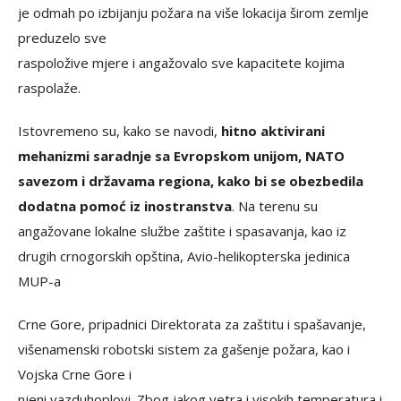
je odmah po izbijanju požara na više lokacija širom zemlje
preduzelo sve
raspoložive mjere i angažovalo sve kapacitete kojima
raspolaže.
Istovremeno su, kako se navodi,
hitno aktivirani
mehanizmi saradnje sa Evropskom unijom, NATO
savezom i državama regiona, kako
bi se obezbedila
dodatna pomoć iz inostranstva
. Na terenu su
angažovane lokalne službe zaštite i spasavanja, kao iz
drugih crnogorskih opština, Avio-helikopterska jedinica
MUP-a
Crne Gore, pripadnici Direktorata za zaštitu i spašavanje,
višenamenski robotski sistem za gašenje požara, kao i
Vojska Crne Gore i
njeni vazduhoplovi. Zbog jakog vetra i visokih temperatura i