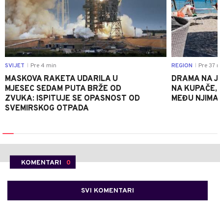
SVIJET
Pre 4 min
REGION
Pre 37 
|
|
MASKOVA RAKETA UDARILA U
DRAMA NA J
MJESEC SEDAM PUTA BRŽE OD
NA KUPAČE, 
ZVUKA: ISPITUJE SE OPASNOST OD
MEĐU NJIMA 
SVEMIRSKOG OTPADA
KOMENTARI
0
SVI KOMENTARI