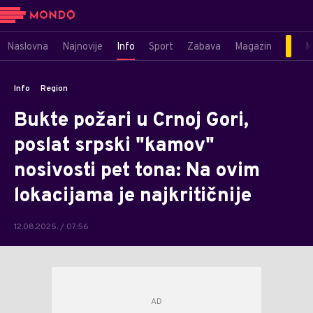
Naslovna
Najnovije
Info
Sport
Zabava
Magazin
M
Info
Region
Bukte požari u Crnoj Gori,
poslat srpski "kamov"
nosivosti pet tona: Na ovim
lokacijama je najkritičnije
12.08.2025. / 07:56