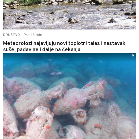
Pre 43 min
DRUŠTVO
|
Meteorolozi najavljuju novi toplotni talas i nastavak
suše, padavine i dalje na čekanju
0