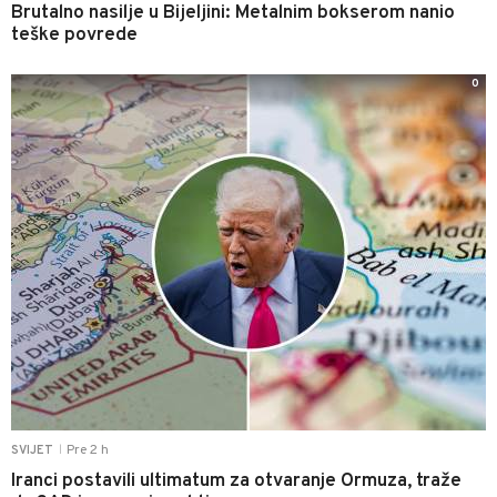
Brutalno nasilje u Bijeljini: Metalnim bokserom nanio
teške povrede
0
Pre 2 h
SVIJET
|
Iranci postavili ultimatum za otvaranje Ormuza, traže