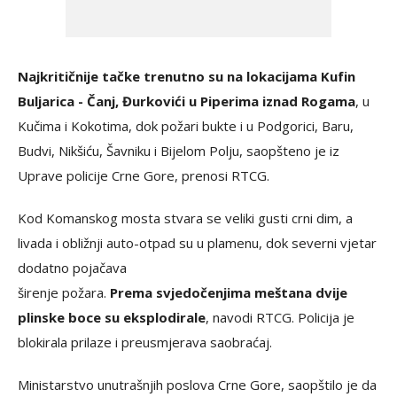
Najkritičnije tačke trenutno su na lokacijama Kufin
Buljarica - Čanj, Đurkovići u Piperima iznad Rogama
, u
Kučima i Kokotima, dok požari bukte i u Podgorici, Baru,
Budvi, Nikšiću, Šavniku i Bijelom Polju, saopšteno je iz
Uprave policije Crne Gore, prenosi RTCG.
Kod Komanskog mosta stvara se veliki gusti crni dim, a
livada i obližnji auto-otpad su u plamenu, dok severni vjetar
dodatno pojačava
širenje požara.
Prema svjedočenjima meštana dvije
plinske boce su eksplodirale
, navodi RTCG. Policija je
blokirala prilaze i preusmjerava saobraćaj.
Ministarstvo unutrašnjih poslova Crne Gore, saopštilo je da