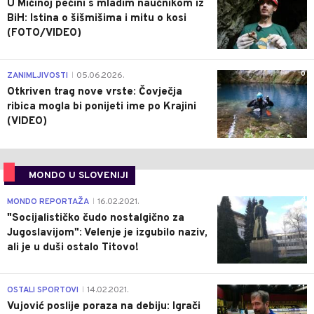
U Mićinoj pećini s mladim naučnikom iz
BiH: Istina o šišmišima i mitu o kosi
(FOTO/VIDEO)
0
ZANIMLJIVOSTI
05.06.2026.
|
Otkriven trag nove vrste: Čovječja
ribica mogla bi ponijeti ime po Krajini
(VIDEO)
MONDO U SLOVENIJI
4
MONDO REPORTAŽA
16.02.2021.
|
"Socijalističko čudo nostalgično za
Jugoslavijom": Velenje je izgubilo naziv,
ali je u duši ostalo Titovo!
1
OSTALI SPORTOVI
14.02.2021.
|
Vujović poslije poraza na debiju: Igrači