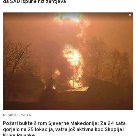
da SAD ispune niz zahtjeva
0
Pre 3 h
REGION
|
Požari bukte širom Sjeverne Makedonije: Za 24 sata
gorjelo na 25 lokacija, vatra još aktivna kod Skoplja i