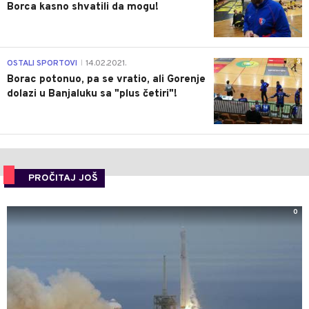
Borca kasno shvatili da mogu!
3
OSTALI SPORTOVI
14.02.2021.
|
Borac potonuo, pa se vratio, ali Gorenje
dolazi u Banjaluku sa "plus četiri"!
PROČITAJ JOŠ
0