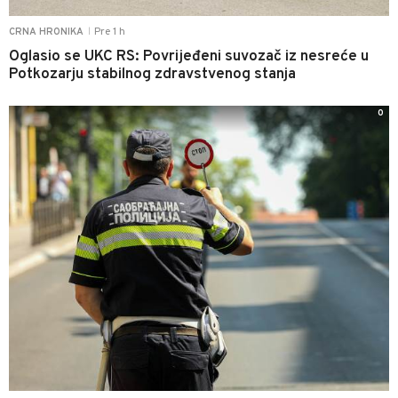
Pre 1 h
CRNA HRONIKA
|
Oglasio se UKC RS: Povrijeđeni suvozač iz nesreće u
Potkozarju stabilnog zdravstvenog stanja
0