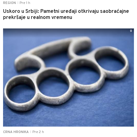
Pre 1 h
REGION
|
Uskoro u Srbiji: Pametni uređaji otkrivaju saobraćajne
prekršaje u realnom vremenu
0
Pre 2 h
CRNA HRONIKA
|