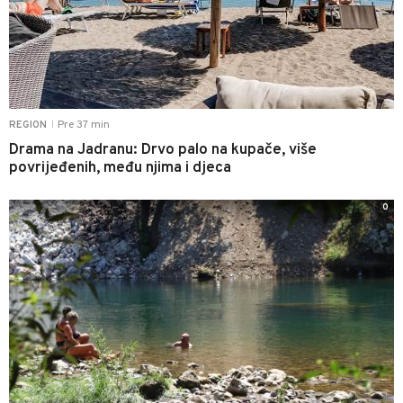
Pre 37 min
REGION
|
Drama na Jadranu: Drvo palo na kupače, više
povrijeđenih, među njima i djeca
0