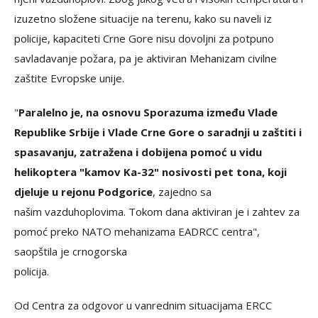
izuzetno složene situacije na terenu, kako su naveli iz
policije, kapaciteti Crne Gore nisu dovoljni za potpuno
savladavanje požara, pa je aktiviran Mehanizam civilne
zaštite Evropske unije.
"
Paralelno je, na osnovu Sporazuma između Vlade
Republike Srbije i Vlade Crne Gore o saradnji u zaštiti i
spasavanju, zatražena i
dobijena pomoć u vidu
helikoptera "kamov Ka-32" nosivosti pet tona, koji
djeluje u rejonu Podgorice
, zajedno sa
našim vazduhoplovima. Tokom dana aktiviran je i zahtev za
pomoć preko NATO mehanizama EADRCC centra",
saopštila je crnogorska
policija.
Od Centra za odgovor u vanrednim situacijama ERCC