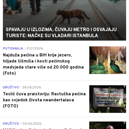
SPAVAJU U IZLOZIMA, ČUVAJU METRO I OSVAJAJU
TURISTE: MAČKE SU VLADARI ISTANBULA
0
PUTOVANJA
21.07.2026.
|
Najduža pećina u BiH krije jezero,
hiljade šišmiša i kosti pećinskog
medvjeda stare više od 20.000 godina
(Foto)
0
DRUŠTVO
28.06.2026.
|
Teslić čuva praistoriju: Rastuška pećina
kao svjedok života neandertalaca
(FOTO)
0
DRUŠTVO
06.06.2026.
|