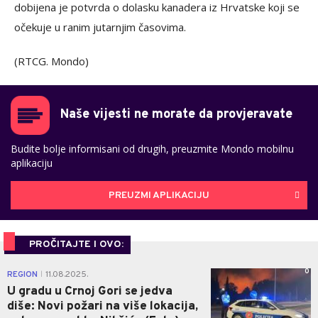
dobijena je potvrda o dolasku kanadera iz Hrvatske koji se
očekuje u ranim jutarnjim časovima.
(RTCG. Mondo)
Naše vijesti ne morate da provjeravate
Budite bolje informisani od drugih, preuzmite Mondo mobilnu
aplikaciju
PREUZMI APLIKACIJU
PROČITAJTE I OVO:
0
REGION
11.08.2025.
|
U gradu u Crnoj Gori se jedva
diše: Novi požari na više lokacija,