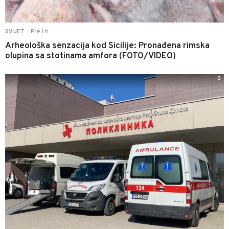
Pre 1 h
SVIJET
|
Arheološka senzacija kod Sicilije: Pronađena rimska
olupina sa stotinama amfora (FOTO/VIDEO)
0