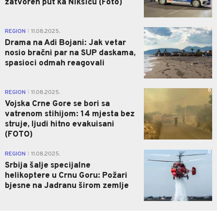
zatvoren put ka Nikšiću (Foto)
0
REGION
11.08.2025.
|
Drama na Adi Bojani: Jak vetar
nosio bračni par na SUP daskama,
spasioci odmah reagovali
0
REGION
11.08.2025.
|
Vojska Crne Gore se bori sa
vatrenom stihijom: 14 mjesta bez
struje, ljudi hitno evakuisani
(FOTO)
0
REGION
11.08.2025.
|
Srbija šalje specijalne
helikoptere u Crnu Goru: Požari
bjesne na Jadranu širom zemlje