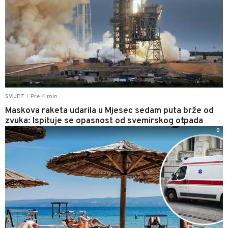
Pre 4 min
SVIJET
|
Maskova raketa udarila u Mjesec sedam puta brže od
zvuka: Ispituje se opasnost od svemirskog otpada
0