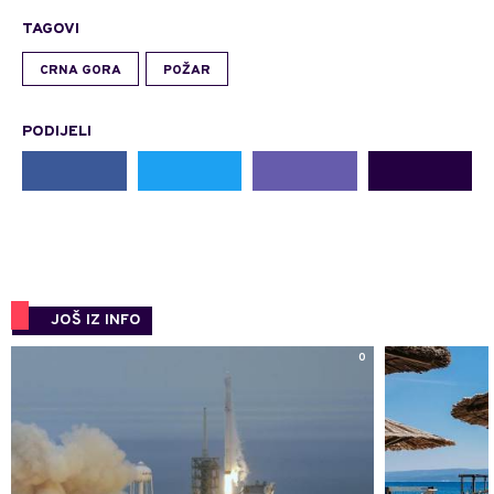
TAGOVI
CRNA GORA
POŽAR
PODIJELI
JOŠ IZ INFO
0