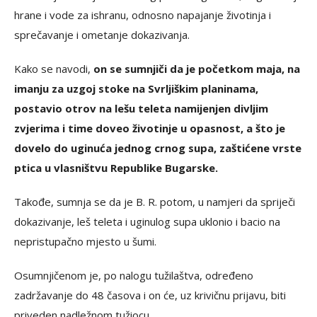
hrane i vode za ishranu, odnosno napajanje životinja i
sprečavanje i ometanje dokazivanja.
Kako se navodi,
on se sumnjiči da je početkom maja, na
imanju za uzgoj stoke na Svrljiškim planinama,
postavio otrov na lešu teleta namijenjen divljim
zvjerima i time doveo životinje u opasnost, a što je
dovelo do uginuća jednog crnog supa, zaštićene vrste
ptica u vlasništvu Republike Bugarske.
Takođe, sumnja se da je B. R. potom, u namjeri da spriječi
dokazivanje, leš teleta i uginulog supa uklonio i bacio na
nepristupačno mjesto u šumi.
Osumnjičenom je, po nalogu tužilaštva, određeno
zadržavanje do 48 časova i on će, uz krivičnu prijavu, biti
priveden nadležnom tužiocu.