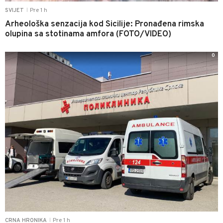
Pre 1 h
SVIJET
|
Arheološka senzacija kod Sicilije: Pronađena rimska
olupina sa stotinama amfora (FOTO/VIDEO)
0
Pre 1 h
CRNA HRONIKA
|