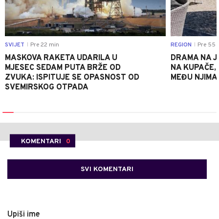
SVIJET
Pre 22 min
REGION
Pre 55 
|
|
MASKOVA RAKETA UDARILA U
DRAMA NA J
MJESEC SEDAM PUTA BRŽE OD
NA KUPAČE, 
ZVUKA: ISPITUJE SE OPASNOST OD
MEĐU NJIMA 
SVEMIRSKOG OTPADA
KOMENTARI
0
SVI KOMENTARI
Upiši ime