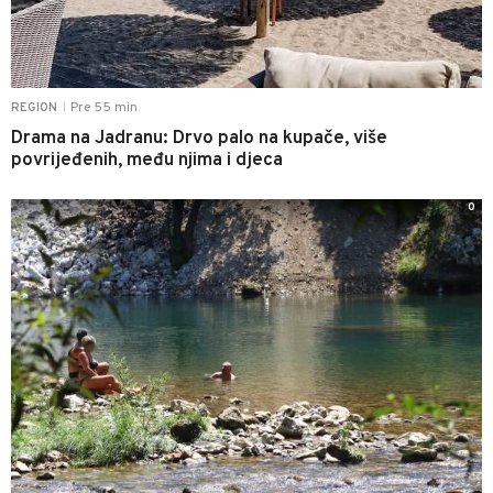
Pre 55 min
REGION
|
Drama na Jadranu: Drvo palo na kupače, više
povrijeđenih, među njima i djeca
0