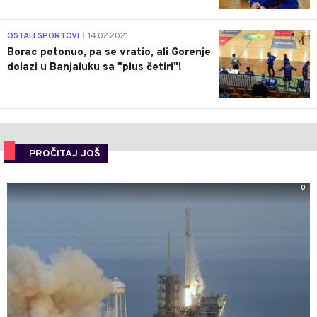
3
OSTALI SPORTOVI
14.02.2021.
|
Borac potonuo, pa se vratio, ali Gorenje
dolazi u Banjaluku sa "plus četiri"!
PROČITAJ JOŠ
0