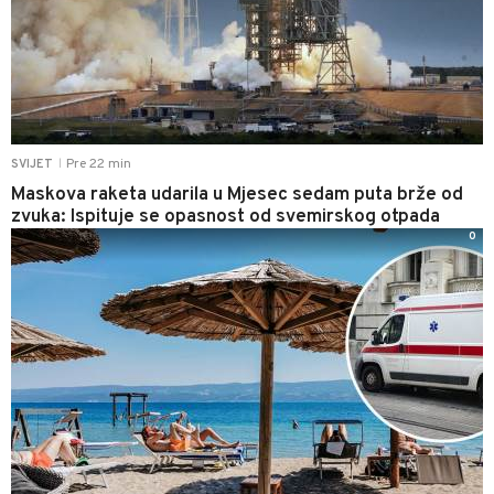
Pre 22 min
SVIJET
|
Maskova raketa udarila u Mjesec sedam puta brže od
zvuka: Ispituje se opasnost od svemirskog otpada
0