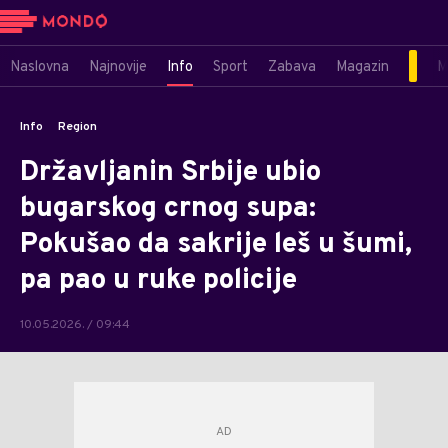
Naslovna
Najnovije
Info
Sport
Zabava
Magazin
M
Info
Region
Državljanin Srbije ubio
bugarskog crnog supa:
Pokušao da sakrije leš u šumi,
pa pao u ruke policije
10.05.2026. / 09:44