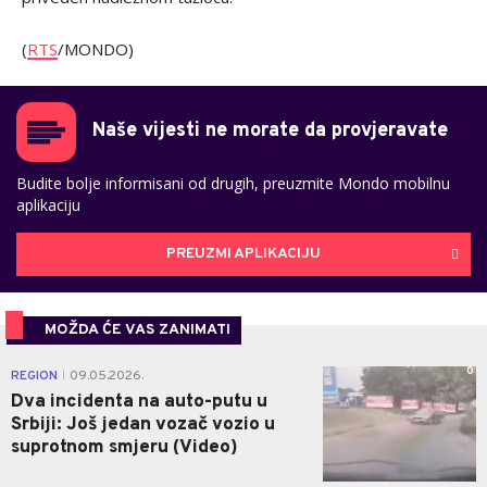
(
RTS
/MONDO)
Naše vijesti ne morate da provjeravate
Budite bolje informisani od drugih, preuzmite Mondo mobilnu
aplikaciju
PREUZMI APLIKACIJU
MOŽDA ĆE VAS ZANIMATI
0
REGION
09.05.2026.
|
Dva incidenta na auto-putu u
Srbiji: Još jedan vozač vozio u
suprotnom smjeru (Video)