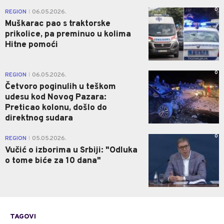
0
REGION
06.05.2026.
|
Muškarac pao s traktorske
prikolice, pa preminuo u kolima
Hitne pomoći
0
REGION
06.05.2026.
|
Četvoro poginulih u teškom
udesu kod Novog Pazara:
Preticao kolonu, došlo do
direktnog sudara
0
REGION
05.05.2026.
|
Vučić o izborima u Srbiji: "Odluka
o tome biće za 10 dana"
TAGOVI