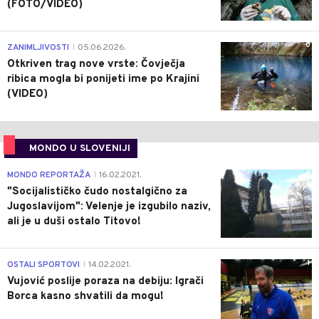
(FOTO/VIDEO)
0
ZANIMLJIVOSTI
05.06.2026.
|
Otkriven trag nove vrste: Čovječja
ribica mogla bi ponijeti ime po Krajini
(VIDEO)
MONDO U SLOVENIJI
4
MONDO REPORTAŽA
16.02.2021.
|
"Socijalističko čudo nostalgično za
Jugoslavijom": Velenje je izgubilo naziv,
ali je u duši ostalo Titovo!
1
OSTALI SPORTOVI
14.02.2021.
|
Vujović poslije poraza na debiju: Igrači
Borca kasno shvatili da mogu!