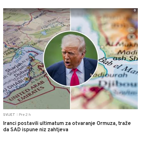
0
Pre 2 h
SVIJET
|
Iranci postavili ultimatum za otvaranje Ormuza, traže
da SAD ispune niz zahtjeva