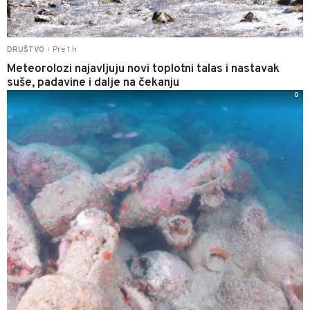
Pre 1 h
DRUŠTVO
|
Meteorolozi najavljuju novi toplotni talas i nastavak
suše, padavine i dalje na čekanju
0