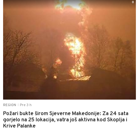
0
Pre 3 h
REGION
|
Požari bukte širom Sjeverne Makedonije: Za 24 sata
gorjelo na 25 lokacija, vatra još aktivna kod Skoplja i
Krive Palanke