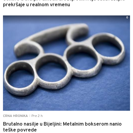
prekršaje u realnom vremenu
0
Pre 2 h
CRNA HRONIKA
|
Brutalno nasilje u Bijeljini: Metalnim bokserom nanio
teške povrede