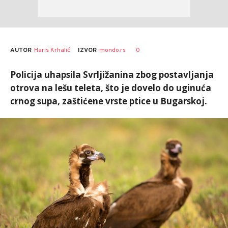
AUTOR
Haris Krhalić
0
IZVOR
mondo.rs
Policija uhapsila Svrljižanina zbog postavljanja
otrova na lešu teleta, što je dovelo do uginuća
crnog supa, zaštićene vrste ptice u Bugarskoj.