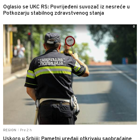
Oglasio se UKC RS: Povrijeđeni suvozač iz nesreće u
Potkozarju stabilnog zdravstvenog stanja
0
Pre 2 h
REGION
|
Uskoro u Srbiji: Pametni uređaji otkrivaju saobraćajne