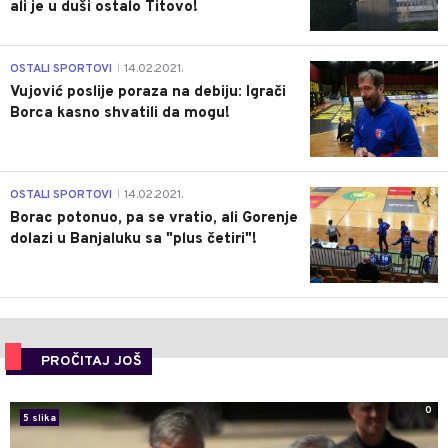
ali je u duši ostalo Titovo!
1
OSTALI SPORTOVI
14.02.2021.
|
Vujović poslije poraza na debiju: Igrači
Borca kasno shvatili da mogu!
3
OSTALI SPORTOVI
14.02.2021.
|
Borac potonuo, pa se vratio, ali Gorenje
dolazi u Banjaluku sa "plus četiri"!
PROČITAJ JOŠ
0
5 slika