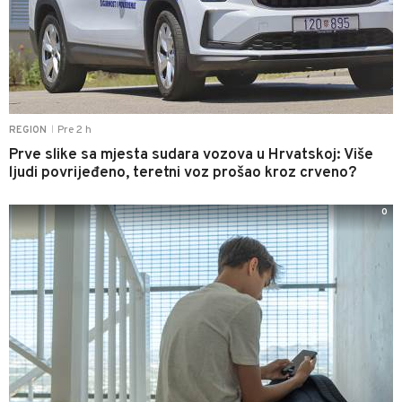
Pre 2 h
REGION
|
Prve slike sa mjesta sudara vozova u Hrvatskoj: Više
ljudi povrijeđeno, teretni voz prošao kroz crveno?
0