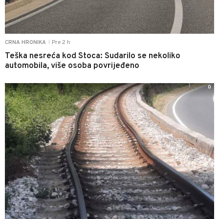
Pre 2 h
CRNA HRONIKA
|
Teška nesreća kod Stoca: Sudarilo se nekoliko
automobila, više osoba povrijeđeno
0