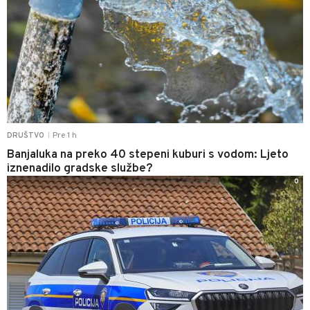
Pre 1 h
DRUŠTVO
|
Banjaluka na preko 40 stepeni kuburi s vodom: Ljeto
iznenadilo gradske službe?
0