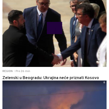
Pre 26 min
REGION
|
Zelenski u Beogradu: Ukrajina neće priznati Kosovo
0