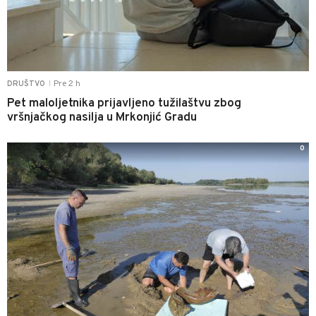
Pre 2 h
DRUŠTVO
|
Pet maloljetnika prijavljeno tužilaštvu zbog
vršnjačkog nasilja u Mrkonjić Gradu
0