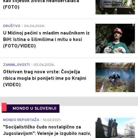
kao svjedok života neandertalaca
(FOTO)
0
DRUŠTVO
06.06.2026.
|
U Mićinoj pećini s mladim naučnikom iz
BiH: Istina o šišmišima i mitu o kosi
(FOTO/VIDEO)
0
ZANIMLJIVOSTI
05.06.2026.
|
Otkriven trag nove vrste: Čovječja
ribica mogla bi ponijeti ime po Krajini
(VIDEO)
MONDO U SLOVENIJI
4
MONDO REPORTAŽA
16.02.2021.
|
"Socijalističko čudo nostalgično za
Jugoslavijom": Velenje je izgubilo naziv,