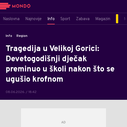
Naslovna
Najnovije
Info
Sport
Zabava
Magazin
M
Info
Region
Tragedija u Velikoj Gorici:
Devetogodišnji dječak
preminuo u školi nakon što se
ugušio krofnom
08.06.2026. / 18:42