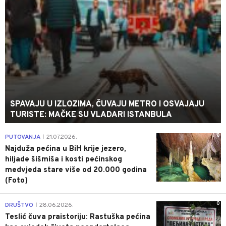
SPAVAJU U IZLOZIMA, ČUVAJU METRO I OSVAJAJU
TURISTE: MAČKE SU VLADARI ISTANBULA
0
PUTOVANJA
21.07.2026.
|
Najduža pećina u BiH krije jezero,
hiljade šišmiša i kosti pećinskog
medvjeda stare više od 20.000 godina
(Foto)
0
DRUŠTVO
28.06.2026.
|
Teslić čuva praistoriju: Rastuška pećina