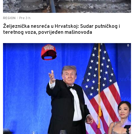
Pre 3 h
REGION
|
Željeznička nesreća u Hrvatskoj: Sudar putničkog i
teretnog voza, povrijeđen mašinovođa
0