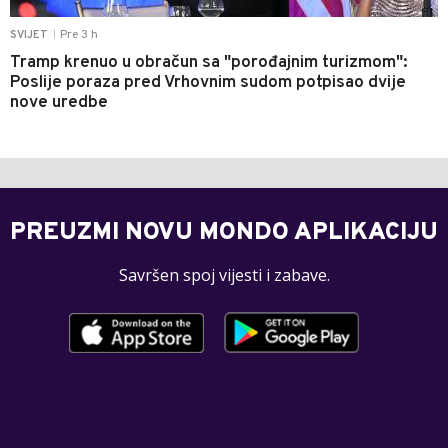
Pre 3 h
SVIJET
|
Tramp krenuo u obračun sa "porođajnim turizmom":
Poslije poraza pred Vrhovnim sudom potpisao dvije
nove uredbe
PREUZMI NOVU MONDO APLIKACIJU
Savršen spoj vijesti i zabave.