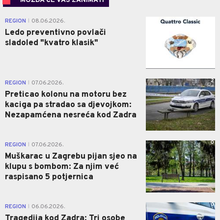
MOŽDA ĆE VAS ZANIMATI
0
REGION
08.06.2026.
|
Ledo preventivno povlači
sladoled "kvatro klasik"
2
REGION
07.06.2026.
|
Preticao kolonu na motoru bez
kaciga pa stradao sa djevojkom:
Nezapamćena nesreća kod Zadra
0
REGION
07.06.2026.
|
Muškarac u Zagrebu pijan sjeo na
klupu s bombom: Za njim već
raspisano 5 potjernica
0
REGION
06.06.2026.
|
Tragedija kod Zadra: Tri osobe