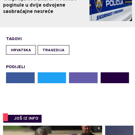
poginule u dvije odvojene
saobraćajne nesreće
TAGOVI
HRVATSKA
TRAGEDIJA
PODIJELI
JOŠ IZ INFO
0