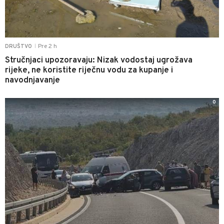
Pre 2 h
DRUŠTVO
|
Stručnjaci upozoravaju: Nizak vodostaj ugrožava
rijeke, ne koristite riječnu vodu za kupanje i
navodnjavanje
0