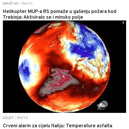
Pre 7 h
DRUŠTVO
|
Helikopter MUP-a RS pomaže u gašenju požara kod
Trebinja: Aktiviralo se i minsko polje
0
Pre 7 h
SVIJET
|
Crveni alarm za cijelu Italiju: Temperature asfalta