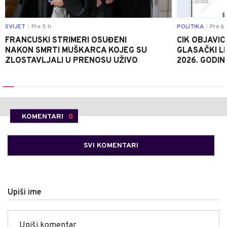
SVIJET
Pre 5 h
POLITIKA
Pre 6 
|
|
FRANCUSKI STRIMERI OSUĐENI
CIK OBJAVIO
NAKON SMRTI MUŠKARCA KOJEG SU
GLASAČKI LI
ZLOSTAVLJALI U PRENOSU UŽIVO
2026. GODIN
KOMENTARI
0
SVI KOMENTARI
Upiši ime