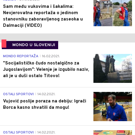
Sam među vukovima i šakalima:
Nevjerovatna reportaža o jedinom
stanovniku zaboravljenog zaseoka u
Dalmaciji (VIDEO)
MONDO U SLOVENIJI
4
MONDO REPORTAŽA
16.02.2021.
|
"Socijalističko čudo nostalgično za
Jugoslavijom": Velenje je izgubilo naziv,
ali je u duši ostalo Titovo!
1
OSTALI SPORTOVI
14.02.2021.
|
Vujović poslije poraza na debiju: Igrači
Borca kasno shvatili da mogu!
3
OSTALI SPORTOVI
14.02.2021.
|