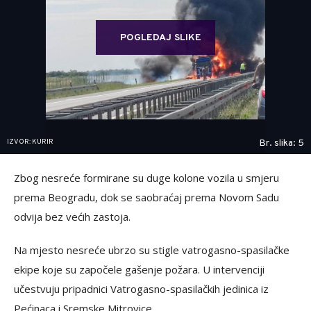
POGLEDAJ SLIKE
IZVOR: KURIR
Br. slika: 5
Zbog nesreće formirane su duge kolone vozila u smjeru
prema Beogradu, dok se saobraćaj prema Novom Sadu
odvija bez većih zastoja.
Na mjesto nesreće ubrzo su stigle vatrogasno-spasilačke
ekipe koje su započele gašenje požara. U intervenciji
učestvuju pripadnici Vatrogasno-spasilačkih jedinica iz
Pećinaca i Sremske Mitrovice.