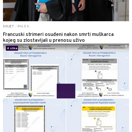
Pre 5 h
SVIJET
|
Francuski strimeri osuđeni nakon smrti muškarca
kojeg su zlostavljali u prenosu uživo
0
4 slika