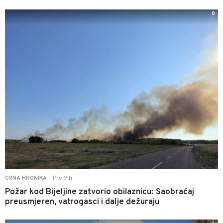
0
Pre 9 h
CRNA HRONIKA
|
Požar kod Bijeljine zatvorio obilaznicu: Saobraćaj
preusmjeren, vatrogasci i dalje dežuraju