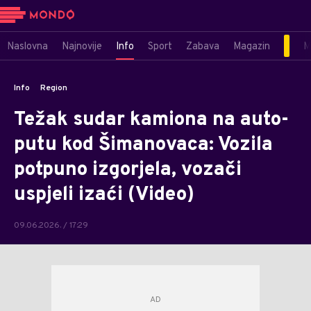
Naslovna
Najnovije
Info
Sport
Zabava
Magazin
M
Info
Region
Težak sudar kamiona na auto-
putu kod Šimanovaca: Vozila
potpuno izgorjela, vozači
uspjeli izaći (Video)
09.06.2026. / 17:29