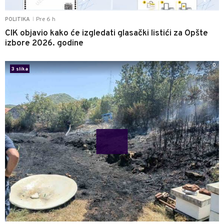
Pre 6 h
POLITIKA
|
CIK objavio kako će izgledati glasački listići za Opšte
izbore 2026. godine
0
3 slika