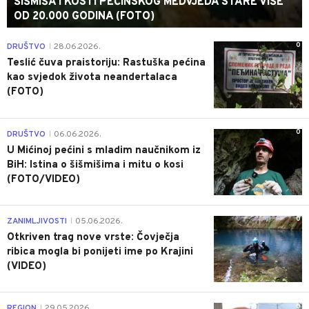
ŠIŠMIŠA I KOSTI PEĆINSKOG MEDVJEDA STARE VIŠE
OD 20.000 GODINA (FOTO)
0
DRUŠTVO
28.06.2026.
|
Teslić čuva praistoriju: Rastuška pećina
kao svjedok života neandertalaca
(FOTO)
0
DRUŠTVO
06.06.2026.
|
U Mićinoj pećini s mladim naučnikom iz
BiH: Istina o šišmišima i mitu o kosi
(FOTO/VIDEO)
0
ZANIMLJIVOSTI
05.06.2026.
|
Otkriven trag nove vrste: Čovječja
ribica mogla bi ponijeti ime po Krajini
(VIDEO)
0
REGION
29.05.2026.
|