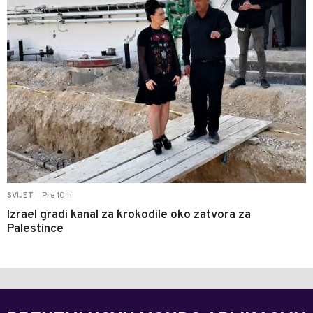
Pre 10 h
SVIJET
|
Izrael gradi kanal za krokodile oko zatvora za
Palestince