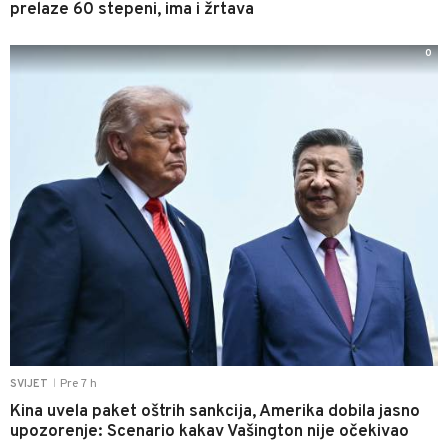
prelaze 60 stepeni, ima i žrtava
0
Pre 7 h
SVIJET
|
Kina uvela paket oštrih sankcija, Amerika dobila jasno
upozorenje: Scenario kakav Vašington nije očekivao