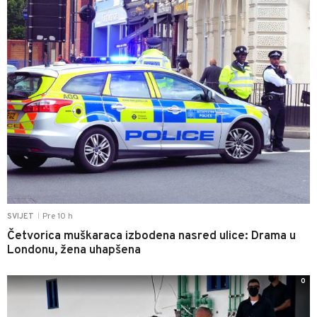
Pre 10 h
SVIJET
|
Četvorica muškaraca izbodena nasred ulice: Drama u
Londonu, žena uhapšena
0