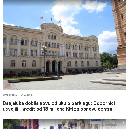
1
Pre 10 h
POLITIKA
|
Banjaluka dobila novu odluku o parkingu: Odbornici
usvojili i kredit od 18 miliona KM za obnovu centra
0