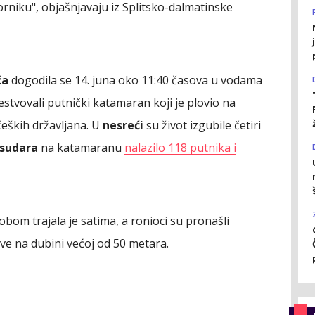
orniku", objašnjavaju iz Splitsko-dalmatinske
ća
dogodila se 14. juna oko 11:40 časova u vodama
stvovali putnički katamaran koji je plovio na
 čeških državljana. U
nesreći
su život izgubile četiri
sudara
na katamaranu
nalazilo 118 putnika i
om trajala je satima, a ronioci su pronašli
rtve na dubini većoj od 50 metara.