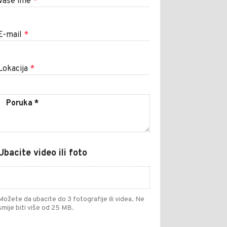
Vaše ime
*
E-mail
*
Lokacija
*
Ubacite video ili foto
Možete da ubacite do 3 fotografije ili videa. Ne
smije biti više od 25 MB.