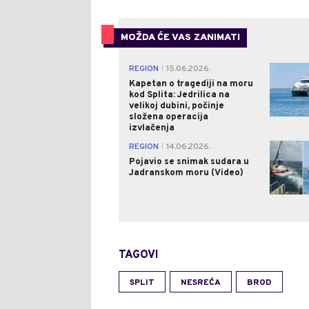
MOŽDA ĆE VAS ZANIMATI
REGION
15.06.2026.
|
Kapetan o tragediji na moru
kod Splita: Jedrilica na
velikoj dubini, počinje
složena operacija
izvlačenja
REGION
14.06.2026.
|
Pojavio se snimak sudara u
Jadranskom moru (Video)
TAGOVI
SPLIT
NESREĆA
BROD