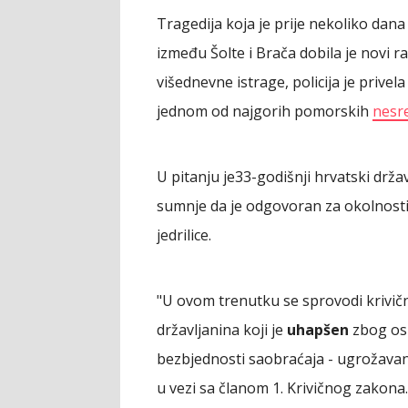
Tragedija koja je prije nekoliko dana
između Šolte i Brača dobila je novi 
višednevne istrage, policija je prive
jednom od najgorih pomorskih
nesr
U pitanju je33-godišnji hrvatski držav
sumnje da je odgovoran za okolnosti
jedrilice.
"U ovom trenutku se sprovodi krivič
državljanina koji je
uhapšen
zbog osn
bezbjednosti saobraćaja - ugrožavanj
u vezi sa članom 1. Krivičnog zakona