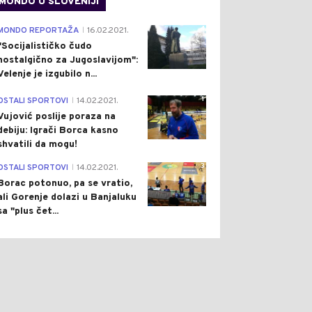
MONDO U SLOVENIJI
4
MONDO REPORTAŽA
16.02.2021.
|
"Socijalističko čudo
nostalgično za Jugoslavijom":
Velenje je izgubilo n...
1
OSTALI SPORTOVI
14.02.2021.
|
Vujović poslije poraza na
debiju: Igrači Borca kasno
shvatili da mogu!
3
OSTALI SPORTOVI
14.02.2021.
|
Borac potonuo, pa se vratio,
ali Gorenje dolazi u Banjaluku
sa "plus čet...