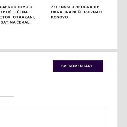
A AERODROMU U
ZELENSKI U BEOGRADU:
KON
LU: OŠTEĆENA
UKRAJINA NEĆE PRIZNATI
UGA
LETOVI OTKAZANI,
KOSOVO
TRE
 SATIMA ČEKALI
TER
SVI KOMENTARI