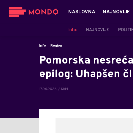
NASLOVNA
NAJNOVIJE
Info:
NAJNOVIJE
POLITI
Info
Region
Pomorska nesreća 
epilog: Uhapšen č
17.06.2026. / 13:14