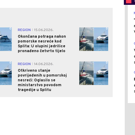
0
0
REGION
15.06.2026.
|
Okončana potraga nakon
pomorske nesreće kod
Splita: U olupini jedrilice
pronađeno četvrto tijelo
0
0
REGION
14.06.2026.
|
Otkriveno stanje
povrijeđenih u pomorskoj
nesreći: Oglasilo se
ministarstvo povodom
tragedije u Splitu