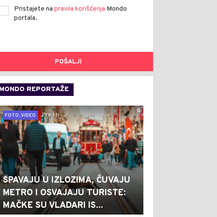
Pristajete na
pravila korišćenja
Mondo
portala.
POŠALJI
MONDO REPORTAŽE
0
Pre 1 h
FOTO, VIDEO
SPAVAJU U IZLOZIMA, ČUVAJU
METRO I OSVAJAJU TURISTE:
MAČKE SU VLADARI IS...