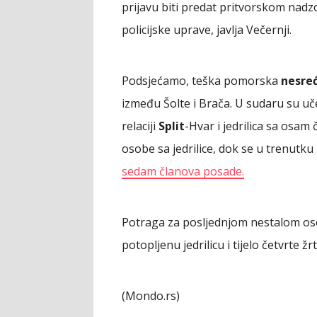
prijavu biti predat pritvorskom nadz
policijske uprave, javlja Večernji.
Podsjećamo, teška pomorska
nesre
između Šolte i Brača. U sudaru su uče
relaciji
Split
-Hvar i jedrilica sa osam
osobe sa jedrilice, dok se u trenutku
sedam članova posade.
Potraga za posljednjom nestalom osob
potopljenu jedrilicu i tijelo četvrte ž
(Mondo.rs)