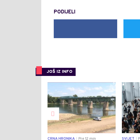
PODIJELI
JOŠ IZ INFO
0
CRNA HRONIKA
Pre 12 min
SVIJET
P
|
|