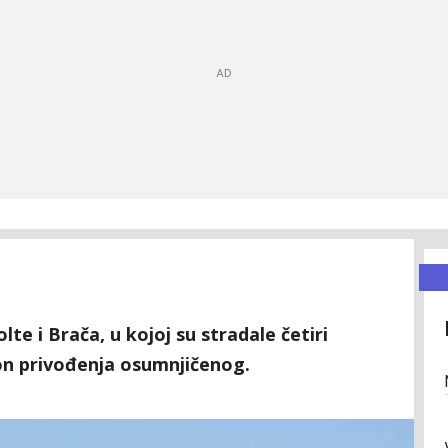
te i Brača, u kojoj su stradale četiri
on privođenja osumnjičenog.