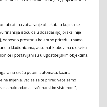
on uticati na zatvaranje objekata u kojima se
u finansija ističu da u dosadašnjoj praksi nije
koj, odnosno prostor u kojem se priređuju samo
ivane u kladionicama, automat klubovima u okviru
onice i postavljani su u ugostiteljskim objektima.
igara na sreću putem automata, kazina,
 se ne mijenja, već se za te priređivače samo
vezi sa naknadama i računarskim sistemom",