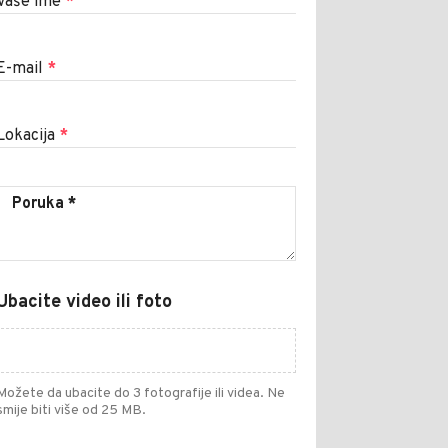
Vaše ime
*
E-mail
*
Lokacija
*
Ubacite video ili foto
Možete da ubacite do 3 fotografije ili videa. Ne
smije biti više od 25 MB.