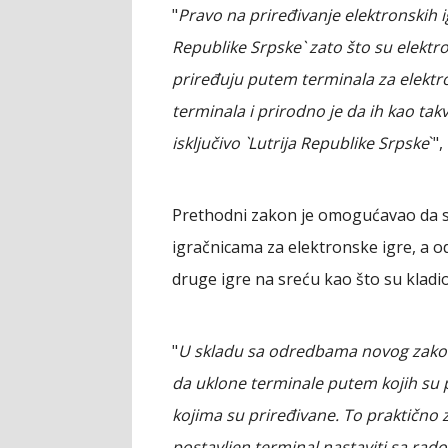
"
Pravo na priređivanje elektronskih i
Republike Srpske` zato što su elektron
priređuju putem terminala za elektr
terminala i prirodno je da ih kao tak
isključivo `Lutrija Republike Srpske
`"
Prethodni zakon je omogućavao da se
igračnicama za elektronske igre, a o
druge igre na sreću kao što su kladio
"
U skladu sa odredbama novog zakona,
da uklone terminale putem kojih su p
kojima su priređivane. To praktično z
postavljen terminal nastaviti sa rad