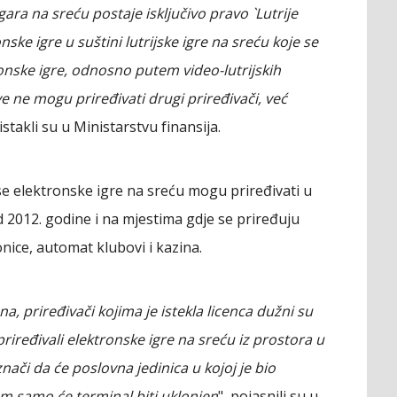
gara na sreću postaje isključivo pravo `Lutrije
ske igre u suštini lutrijske igre na sreću koje se
onske igre, odnosno putem video-lutrijskih
ve ne mogu priređivati drugi priređivači, već
, istakli su u Ministarstvu finansija.
 elektronske igre na sreću mogu priređivati u
d 2012. godine i na mjestima gdje se priređuju
nice, automat klubovi i kazina.
 priređivači kojima je istekla licenca dužni su
riređivali elektronske igre na sreću iz prostora u
nači da će poslovna jedinica u kojoj je bio
om samo će terminal biti uklonjen
", pojasnili su u