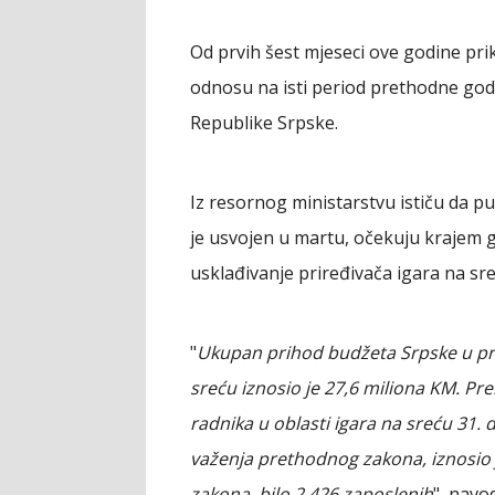
Od prvih šest mjeseci ove godine prik
odnosu na isti period prethodne godi
Republike Srpske.
Iz resornog ministarstvu ističu da p
je usvojen u martu, očekuju krajem g
usklađivanje priređivača igara na s
"
Ukupan prihod budžeta Srpske u pro
sreću iznosio je 27,6 miliona KM. Pr
radnika u oblasti igara na sreću 31
važenja prethodnog zakona, iznosio j
zakona, bilo 2.426 zaposlenih
", navo