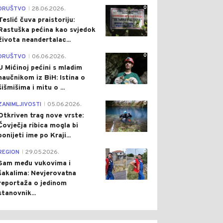
0
DRUŠTVO
28.06.2026.
|
Teslić čuva praistoriju:
Rastuška pećina kao svjedok
života neandertalac...
0
DRUŠTVO
06.06.2026.
|
U Mićinoj pećini s mladim
naučnikom iz BiH: Istina o
šišmišima i mitu o ...
0
ZANIMLJIVOSTI
05.06.2026.
|
Otkriven trag nove vrste:
Čovječja ribica mogla bi
ponijeti ime po Kraji...
0
REGION
29.05.2026.
|
Sam među vukovima i
šakalima: Nevjerovatna
reportaža o jedinom
stanovnik...