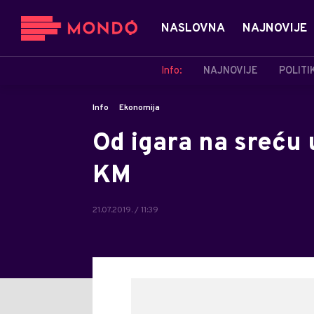
NASLOVNA
NAJNOVIJE
Info:
NAJNOVIJE
POLITI
Info
Ekonomija
Od igara na sreću 
KM
21.07.2019. / 11:39