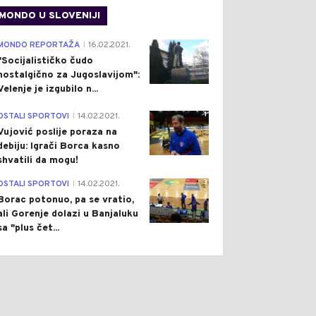
MONDO U SLOVENIJI
4
MONDO REPORTAŽA
16.02.2021.
|
"Socijalističko čudo
nostalgično za Jugoslavijom":
Velenje je izgubilo n...
1
OSTALI SPORTOVI
14.02.2021.
|
Vujović poslije poraza na
debiju: Igrači Borca kasno
shvatili da mogu!
3
OSTALI SPORTOVI
14.02.2021.
|
Borac potonuo, pa se vratio,
ali Gorenje dolazi u Banjaluku
sa "plus čet...