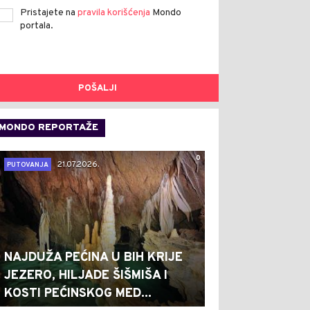
Pristajete na
pravila korišćenja
Mondo
portala.
POŠALJI
MONDO REPORTAŽE
0
21.07.2026.
PUTOVANJA
NAJDUŽA PEĆINA U BIH KRIJE
JEZERO, HILJADE ŠIŠMIŠA I
KOSTI PEĆINSKOG MED...