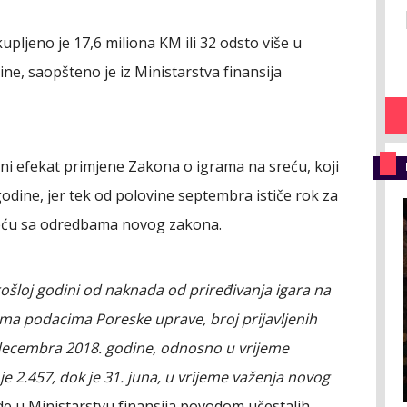
upljeno je 17,6 miliona KM ili 32 odsto više u
ne, saopšteno je iz Ministarstva finansija
uni efekat primjene Zakona o igrama na sreću, koji
odine, jer tek od polovine septembra ističe rok za
reću sa odredbama novog zakona.
šloj godini od naknada od priređivanja igara na
ema podacima Poreske uprave, broj prijavljenih
. decembra 2018. godine, odnosno u vrijeme
e 2.457, dok je 31. juna, u vrijeme važenja novog
de u Ministarstvu finansija povodom učestalih