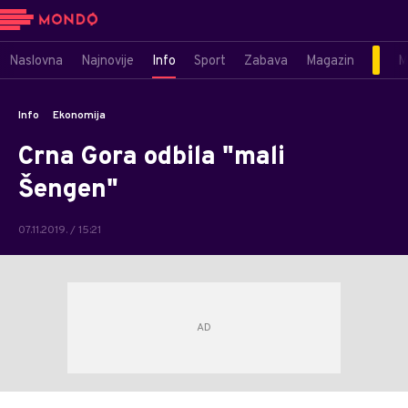
Naslovna
Najnovije
Info
Sport
Zabava
Magazin
M
Info
Ekonomija
Crna Gora odbila "mali
Šengen"
07.11.2019. / 15:21