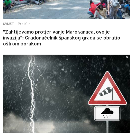
Pre 10 h
SVIJET
|
"Zahtijevamo protjerivanje Marokanaca, ovo je
invazija": Gradonačelnik španskog grada se obratio
oštrom porukom
0