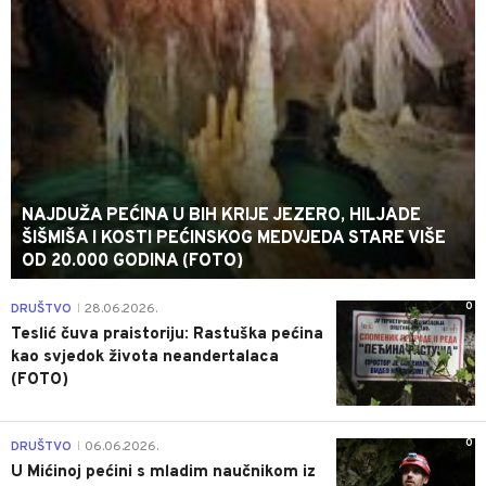
NAJDUŽA PEĆINA U BIH KRIJE JEZERO, HILJADE
ŠIŠMIŠA I KOSTI PEĆINSKOG MEDVJEDA STARE VIŠE
OD 20.000 GODINA (FOTO)
0
DRUŠTVO
28.06.2026.
|
Teslić čuva praistoriju: Rastuška pećina
kao svjedok života neandertalaca
(FOTO)
0
DRUŠTVO
06.06.2026.
|
U Mićinoj pećini s mladim naučnikom iz