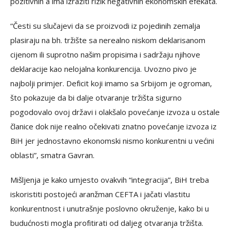
pozitivnih a ima izraziti rizik negativnih ekonomskih efekata.
“Česti su slučajevi da se proizvodi iz pojedinih zemalja
plasiraju na bh. tržište sa nerealno niskom deklarisanom
cijenom ili suprotno našim propisima i sadržaju njihove
deklaracije kao nelojalna konkurencija. Uvozno pivo je
najbolji primjer. Deficit koji imamo sa Srbijom je ogroman,
što pokazuje da bi dalje otvaranje tržišta sigurno
pogodovalo ovoj državi i olakšalo povećanje izvoza u ostale
članice dok nije realno očekivati znatno povećanje izvoza iz
BiH jer jednostavno ekonomski nismo konkurentni u većini
oblasti”, smatra Gavran.
Mišljenja je kako umjesto ovakvih “integracija”, BiH treba
iskoristiti postojeći aranžman CEFTA i jačati vlastitu
konkurentnost i unutrašnje poslovno okruženje, kako bi u
budućnosti mogla profitirati od daljeg otvaranja tržišta.