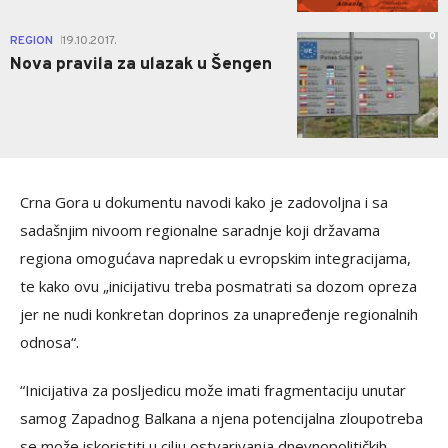
0
REGION
19.10.2017.
|
Nova pravila za ulazak u Šengen
Crna Gora u dokumentu navodi kako je zadovoljna i sa
sadašnjim nivoom regionalne saradnje koji državama
regiona omogućava napredak u evropskim integracijama,
te kako ovu „inicijativu treba posmatrati sa dozom opreza
jer ne nudi konkretan doprinos za unapređenje regionalnih
odnosa“.
“Inicijativa za posljedicu može imati fragmentaciju unutar
samog Zapadnog Balkana a njena potencijalna zloupotreba
se može iskoristiti u cilju ostvarivanja dnevnopolitičkih