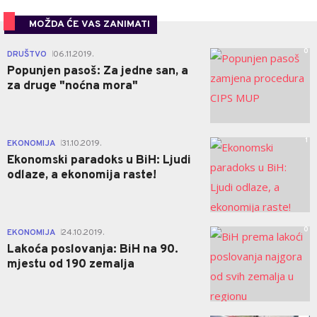
MOŽDA ĆE VAS ZANIMATI
0
DRUŠTVO
06.11.2019.
|
Popunjen pasoš: Za jedne san, a
za druge "noćna mora"
1
EKONOMIJA
31.10.2019.
|
Ekonomski paradoks u BiH: Ljudi
odlaze, a ekonomija raste!
0
EKONOMIJA
24.10.2019.
|
Lakoća poslovanja: BiH na 90.
mjestu od 190 zemalja