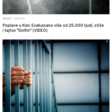
Pre 11 h
SVIJET
|
Poplave u Kini: Evakuisano više od 25.000 ljudi, stiže
i tajfun "Dolfin" (VIDEO)
0