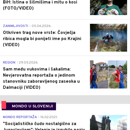
BiH: Istina o šišmišima i mitu o kosi
(FOTO/VIDEO)
0
ZANIMLJIVOSTI
05.06.2026.
|
Otkriven trag nove vrste: Čovječja
ribica mogla bi ponijeti ime po Krajini
(VIDEO)
0
REGION
29.05.2026.
|
Sam među vukovima i šakalima:
Nevjerovatna reportaža o jedinom
stanovniku zaboravljenog zaseoka u
Dalmaciji (VIDEO)
MONDO U SLOVENIJI
4
MONDO REPORTAŽA
16.02.2021.
|
"Socijalističko čudo nostalgično za