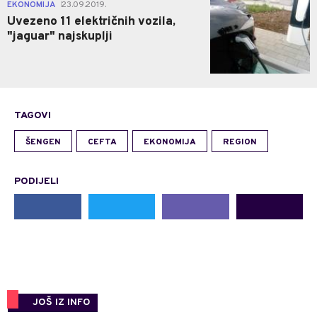
0
EKONOMIJA
23.09.2019.
|
Uvezeno 11 električnih vozila,
"jaguar" najskuplji
TAGOVI
ŠENGEN
CEFTA
EKONOMIJA
REGION
PODIJELI
JOŠ IZ INFO