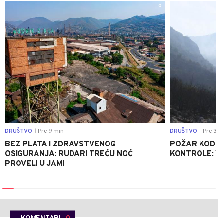
0
DRUŠTVO
Pre 9 min
DRUŠTVO
Pre 3
|
|
BEZ PLATA I ZDRAVSTVENOG
POŽAR KOD K
OSIGURANJA: RUDARI TREĆU NOĆ
KONTROLE: 
PROVELI U JAMI
KOMENTARI
0