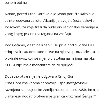
punom obimu.
Naime, pored Crne Gore koja je jasno poručila kako nije
zainteresovana za istu, Albanija je svoje učešće uslovila
Kosovom, za koje traži da bude dio regionalne saradnje a
zbog kojeg je CEFTA i izgubila na značaju.
Podsjećamo, vlasti na Kosovu su prije godinu dana BiH i
Srbiji uveli 100 odstotne takse na njihove proizvode i tako
blokirale uvoz koji se mjerio u stotinama miliona maraka.
CEFTA nije imala mehanizam da to spriječi.
Dodatno otvaranje ne odgovara Crnoj Gori
Crna Gora ima veoma nepovoljnu spoljnotrgovinsku
razmjenu sa susjednim zemljama pa je jasno zašto im nije
u interesu dodatno otvaranje granica kroz “mali Šengen”