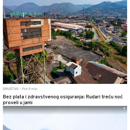
Pre 9 min
DRUŠTVO
|
Bez plata i zdravstvenog osiguranja: Rudari treću noć
proveli u jami
0