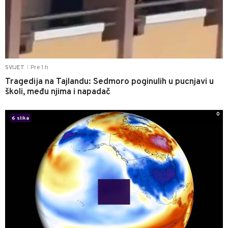
Pre 1 h
SVIJET
|
Tragedija na Tajlandu: Sedmoro poginulih u pucnjavi u
školi, među njima i napadač
0
6 slika