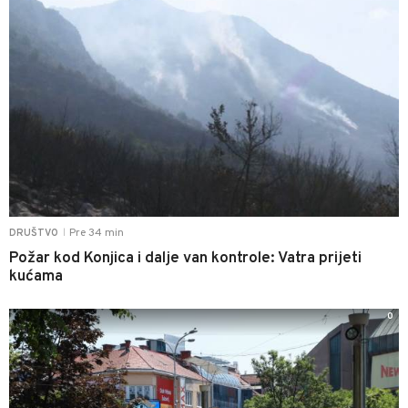
Pre 34 min
DRUŠTVO
|
Požar kod Konjica i dalje van kontrole: Vatra prijeti
kućama
0