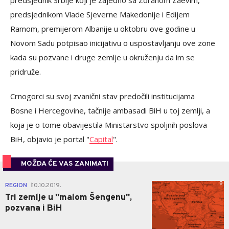
predsjednik Srbije koji je zajedno sa Zoranom Zaevim,
predsjednikom Vlade Sjeverne Makedonije i Edijem
Ramom, premijerom Albanije u oktobru ove godine u
Novom Sadu potpisao inicijativu o uspostavljanju ove zone
kada su pozvane i druge zemlje u okruženju da im se
pridruže.
Crnogorci su svoj zvanični stav predočili institucijama
Bosne i Hercegovine, tačnije ambasadi BiH u toj zemlji, a
koja je o tome obavijestila Ministarstvo spoljnih poslova
BiH, objavio je portal "
Capital
".
MOŽDA ĆE VAS ZANIMATI
0
REGION
10.10.2019.
|
Tri zemlje u ''malom Šengenu'',
pozvana i BiH