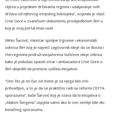
ciljeva u pojedinim državama regiona i udaljavanje ovih
država od njihovog evrpskog kolosijeka”, ocijenila je vlast
Crne Gore u zvaničnom dokumentu proslijeđenom BiH u
koji je ovaj portal imao uvid.
Mirko Šarović, ministar spoljne trgovine i ekonomskih
odnosa BiH koji je najveći zagovornik ideje da se Bosna i
Hercegovina pridruži inicijatorima Vučićeve ideje otkriva
kako je pokušao spasiti stvar i ambasadora Crne Gore u
BiH ubijediti da prenese suštinu inicijative.
“Ono što je on čuo od mene je za njega bilo vrlo
prihvatljivo, a to je da se praktično radi na reformi CEFTA
sporazuma”, kaže Šarović koji je stava da bi inicijativa o
„Malom Šengenu“ uspjela samo ako bi sve zemlje bile dio
konačnog sporazuma.