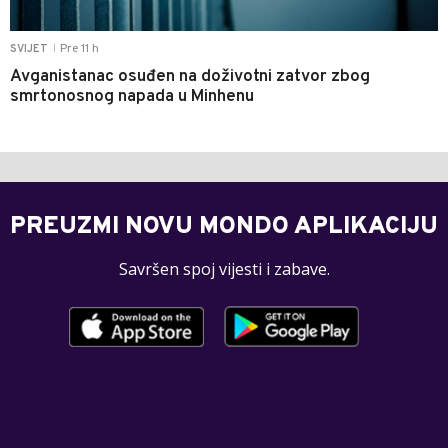
Pre 11 h
SVIJET
|
Avganistanac osuđen na doživotni zatvor zbog
smrtonosnog napada u Minhenu
PREUZMI NOVU MONDO APLIKACIJU
Savršen spoj vijesti i zabave.