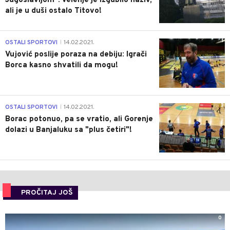
Jugoslavijom": Velenje je izgubilo naziv,
ali je u duši ostalo Titovo!
1
OSTALI SPORTOVI
14.02.2021.
|
Vujović poslije poraza na debiju: Igrači
Borca kasno shvatili da mogu!
3
OSTALI SPORTOVI
14.02.2021.
|
Borac potonuo, pa se vratio, ali Gorenje
dolazi u Banjaluku sa "plus četiri"!
PROČITAJ JOŠ
0