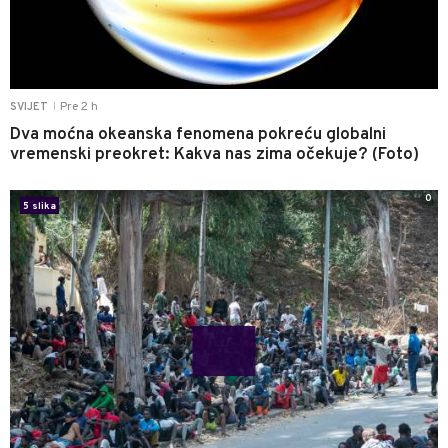
Pre 2 h
SVIJET
|
Dva moćna okeanska fenomena pokreću globalni
vremenski preokret: Kakva nas zima očekuje? (Foto)
0
5 slika