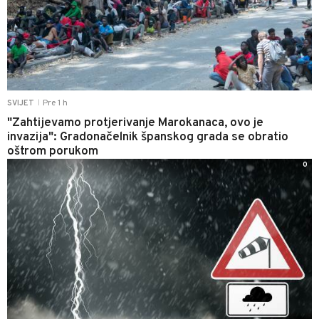
Pre 1 h
SVIJET
|
"Zahtijevamo protjerivanje Marokanaca, ovo je
invazija": Gradonačelnik španskog grada se obratio
oštrom porukom
0