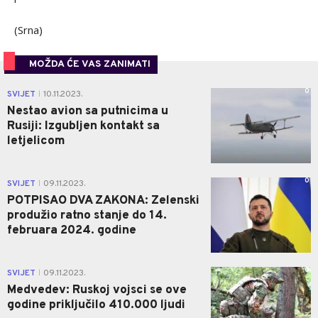
(Srna)
MOŽDA ĆE VAS ZANIMATI
0
SVIJET
10.11.2023.
|
Nestao avion sa putnicima u
Rusiji: Izgubljen kontakt sa
letjelicom
0
SVIJET
09.11.2023.
|
POTPISAO DVA ZAKONA: Zelenski
produžio ratno stanje do 14.
februara 2024. godine
0
SVIJET
09.11.2023.
|
Medvedev: Ruskoj vojsci se ove
godine priključilo 410.000 ljudi