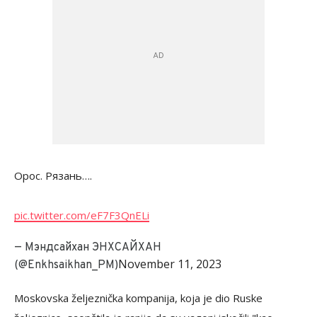
Орос. Рязань….
pic.twitter.com/eF7F3QnELi
— Мэндсайхан ЭНХСАЙХАН
November 11, 2023
(@Enkhsaikhan_PM)
Moskovska željeznička kompanija, koja je dio Ruske