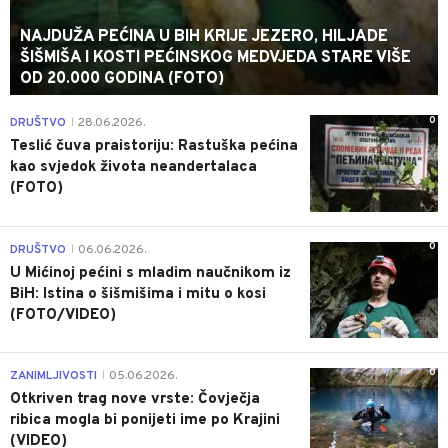
NAJDUŽA PEĆINA U BIH KRIJE JEZERO, HILJADE
ŠIŠMIŠA I KOSTI PEĆINSKOG MEDVJEDA STARE VIŠE
OD 20.000 GODINA (FOTO)
0
DRUŠTVO
28.06.2026.
|
Teslić čuva praistoriju: Rastuška pećina
kao svjedok života neandertalaca
(FOTO)
0
DRUŠTVO
06.06.2026.
|
U Mićinoj pećini s mladim naučnikom iz
BiH: Istina o šišmišima i mitu o kosi
(FOTO/VIDEO)
0
ZANIMLJIVOSTI
05.06.2026.
|
Otkriven trag nove vrste: Čovječja
ribica mogla bi ponijeti ime po Krajini
(VIDEO)