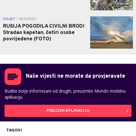
0
SVIJET
08.11.2023.
|
RUSIJA POGODILA CIVILNI BROD!
Stradao kapetan, četiri osobe
povrijeđene (FOTO)
Naše vijesti ne morate da provjeravate
Budite bolje informisani od drugih, preuzmite Mondo mobilnu
aplikaciju
PREUZMI APLIKACIJU
TAGOVI