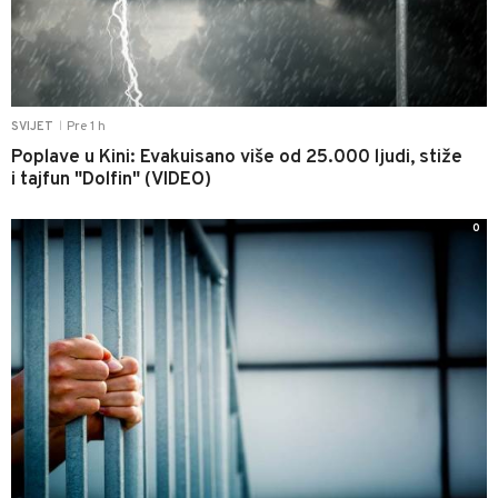
Pre 1 h
SVIJET
|
Poplave u Kini: Evakuisano više od 25.000 ljudi, stiže
i tajfun "Dolfin" (VIDEO)
0