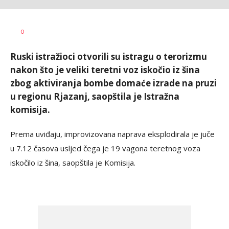
Vesna
AUTOR
0
Kerkez
Ruski istražioci otvorili su istragu o terorizmu
nakon što je veliki teretni voz iskočio iz šina
zbog aktiviranja bombe domaće izrade na pruzi
u regionu Rjazanj, saopštila je Istražna
komisija.
Prema uviđaju, improvizovana naprava eksplodirala je juče
u 7.12 časova usljed čega je 19 vagona teretnog voza
iskočilo iz šina, saopštila je Komisija.