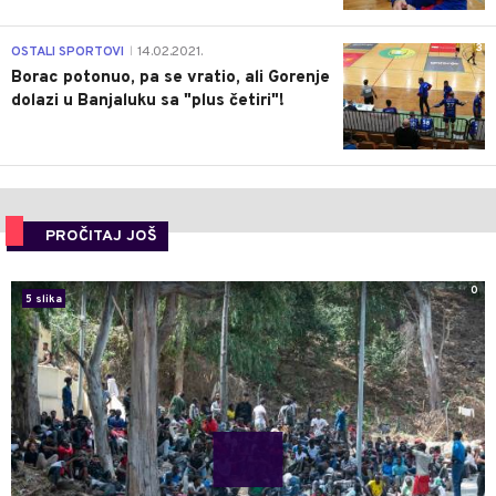
3
OSTALI SPORTOVI
14.02.2021.
|
Borac potonuo, pa se vratio, ali Gorenje
dolazi u Banjaluku sa "plus četiri"!
PROČITAJ JOŠ
0
5 slika