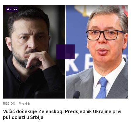
1
4 slika
Pre 4 h
REGION
|
Vučić dočekuje Zelenskog: Predsjednik Ukrajine prvi
put dolazi u Srbiju