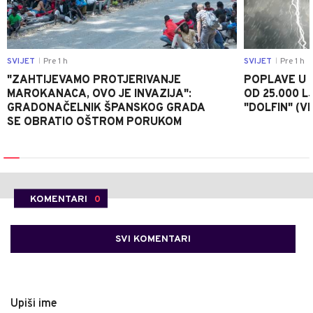
SVIJET
Pre 1 h
SVIJET
Pre 1 h
|
|
"ZAHTIJEVAMO PROTJERIVANJE
POPLAVE U K
MAROKANACA, OVO JE INVAZIJA":
OD 25.000 LJ
GRADONAČELNIK ŠPANSKOG GRADA
"DOLFIN" (V
SE OBRATIO OŠTROM PORUKOM
KOMENTARI
0
SVI KOMENTARI
Upiši ime