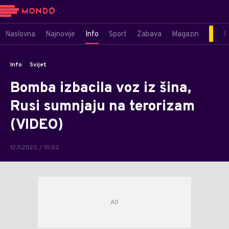
Naslovna
Najnovije
Info
Sport
Zabava
Magazin
M
Info
Svijet
Bomba izbacila voz iz šina,
Rusi sumnjaju na terorizam
(VIDEO)
12.11.2023. / 10:53