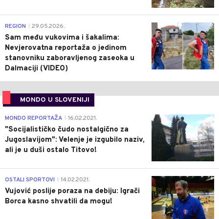
0
REGION
29.05.2026.
|
Sam među vukovima i šakalima:
Nevjerovatna reportaža o jedinom
stanovniku zaboravljenog zaseoka u
Dalmaciji (VIDEO)
MONDO U SLOVENIJI
4
MONDO REPORTAŽA
16.02.2021.
|
"Socijalističko čudo nostalgično za
Jugoslavijom": Velenje je izgubilo naziv,
ali je u duši ostalo Titovo!
1
OSTALI SPORTOVI
14.02.2021.
|
Vujović poslije poraza na debiju: Igrači
Borca kasno shvatili da mogu!