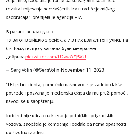
željeznice, saopštila je ranije da su vagoni iskočili "kao
rezultat miješanja neovlašćenih lica u rad željezničkog
saobraćaja", prenijela je agencija RIA.
В рязань везли цукор...
19 вагонів зійшло з рейок, а 7 з них взагалі гепнулись на
бік. Кажуть, що у вагонах були мінеральні
добрива.
pic.twitter.com/U2vwOZJ5XU
November 11, 2023
— Serg Volin (@SergVolin)
"Usljed incidenta, pomoćnik mašinovođe je zadobio lakše
povrede i pozvana je medicinska ekipa da mu pruži pomoć",
navodi se u saopštenju.
Incident nije uticao na kretanje putničkih i prigradskih
vozova, saopštila je kompanija i dodala da nema opasnosti
po životnu sredinu.