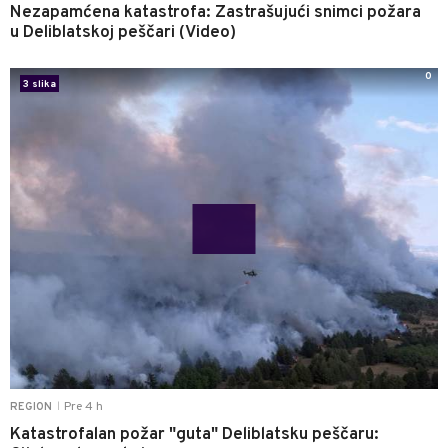
Nezapamćena katastrofa: Zastrašujući snimci požara
u Deliblatskoj peščari (Video)
0
3 slika
Pre 4 h
REGION
|
Katastrofalan požar "guta" Deliblatsku peščaru: