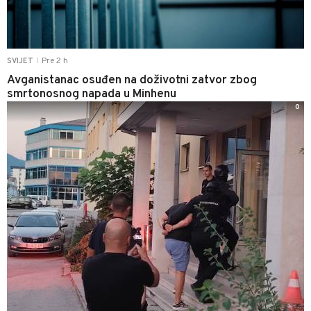
Pre 2 h
SVIJET
|
Avganistanac osuđen na doživotni zatvor zbog
smrtonosnog napada u Minhenu
0