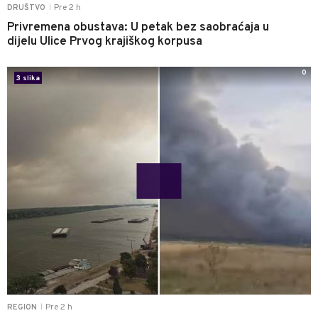
Pre 2 h
DRUŠTVO
|
Privremena obustava: U petak bez saobraćaja u
dijelu Ulice Prvog krajiškog korpusa
0
3 slika
Pre 2 h
REGION
|