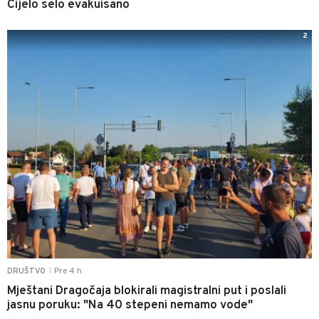
Cijelo selo evakuisano
2
Pre 4 h
DRUŠTVO
|
Mještani Dragočaja blokirali magistralni put i poslali
jasnu poruku: "Na 40 stepeni nemamo vode"