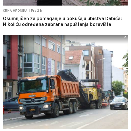
Pre 2 h
CRNA HRONIKA
|
Osumnjičen za pomaganje u pokušaju ubistva Dabića:
Nikoliću određena zabrana napuštanja boravišta
0