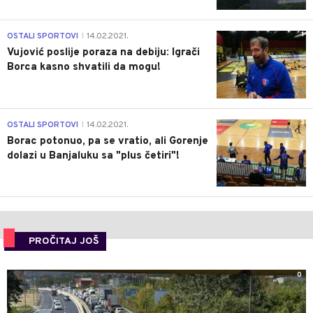
1
OSTALI SPORTOVI
14.02.2021.
|
Vujović poslije poraza na debiju: Igrači
Borca kasno shvatili da mogu!
3
OSTALI SPORTOVI
14.02.2021.
|
Borac potonuo, pa se vratio, ali Gorenje
dolazi u Banjaluku sa "plus četiri"!
PROČITAJ JOŠ
0