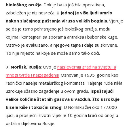
biološkog oružja
. Dok je baza još bila operativna,
zabeležen je niz nesreća.
U jednoj je više ljudi umrlo
nakon slučajnog puštanja virusa velikih boginja
. Vjeruje
se da je tamo pohranjeno još biološkog oružja, među
kojima i kontejneri sa sporama antraksa i bubonske kuge.
Ostrvo je evakuisano, a njegove tajne i dalje su skrivene.
To nije mjesto na koje se može samo tako doći.
7. Norilsk, Rusija
: Ovo je
najsjeverniji grad na svijetu, a
mnogi tvrde i najzagađeniji
. Osnovan je 1935. godine kao
radničko naselje metalurškog kombinata. Taljenje rude nikla
uzrokuje užasno zagađenje u ovom gradu,
ispuštajući
velike količine štetnih gasova u vazduh, što uzrokuje
kisele kiše i toksični smog
. U Norilsku živi oko 177.000
ljudi, a prosječni životni vijek je 10 godina kraći od onog u
ostalim dijelovima Rusije.