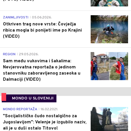
0
ZANIMLJIVOSTI
05.06.2026.
|
Otkriven trag nove vrste: Čovječja
ribica mogla bi ponijeti ime po Krajini
(VIDEO)
0
REGION
29.05.2026.
|
Sam među vukovima i šakalima:
Nevjerovatna reportaža o jedinom
stanovniku zaboravljenog zaseoka u
Dalmaciji (VIDEO)
MONDO U SLOVENIJI
4
MONDO REPORTAŽA
16.02.2021.
|
"Socijalističko čudo nostalgično za
Jugoslavijom": Velenje je izgubilo naziv,
ali je u duši ostalo Titovo!