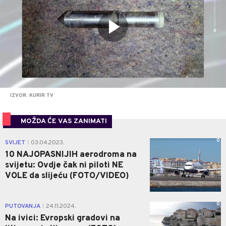
IZVOR: KURIR TV
MOŽDA ĆE VAS ZANIMATI
0
SVIJET
03.04.2023.
|
10 NAJOPASNIJIH aerodroma na
svijetu: Ovdje čak ni piloti NE
VOLE da slijeću (FOTO/VIDEO)
0
PUTOVANJA
24.11.2024.
|
Na ivici: Evropski gradovi na