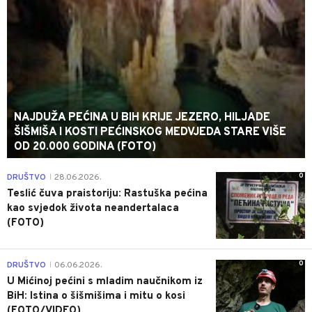
NAJDUŽA PEĆINA U BIH KRIJE JEZERO, HILJADE
ŠIŠMIŠA I KOSTI PEĆINSKOG MEDVJEDA STARE VIŠE
OD 20.000 GODINA (FOTO)
0
DRUŠTVO
28.06.2026.
|
Teslić čuva praistoriju: Rastuška pećina
kao svjedok života neandertalaca
(FOTO)
0
DRUŠTVO
06.06.2026.
|
U Mićinoj pećini s mladim naučnikom iz
BiH: Istina o šišmišima i mitu o kosi
(FOTO/VIDEO)