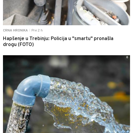
Pre 2 h
CRNA HRONIKA
|
Hapšenje u Trebinju: Policija u "smartu" pronašla
drogu (FOTO)
0