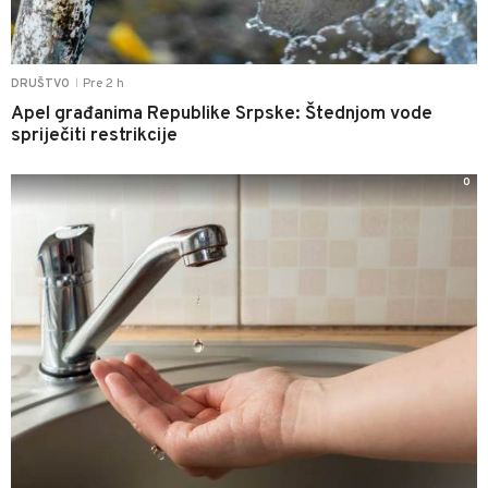
Pre 2 h
DRUŠTVO
|
Apel građanima Republike Srpske: Štednjom vode
spriječiti restrikcije
0