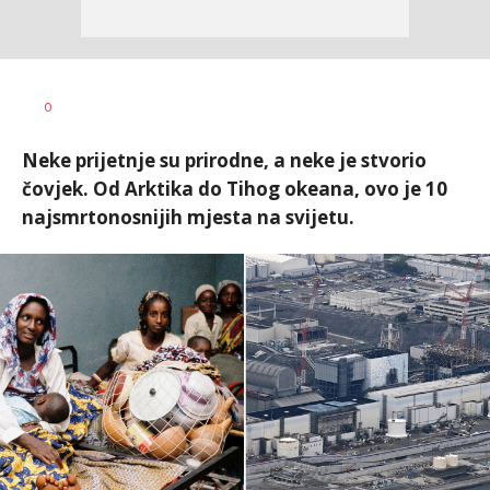
Dušan
AUTOR
0
Volaš
Neke prijetnje su prirodne, a neke je stvorio
čovjek. Od Arktika do Tihog okeana, ovo je 10
najsmrtonosnijih mjesta na svijetu.