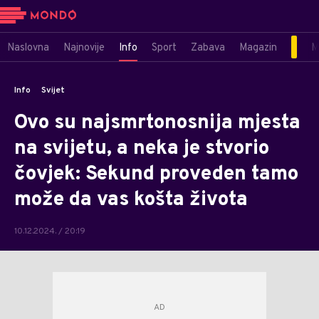
Naslovna
Najnovije
Info
Sport
Zabava
Magazin
M
Info
Svijet
Ovo su najsmrtonosnija mjesta
na svijetu, a neka je stvorio
čovjek: Sekund proveden tamo
može da vas košta života
10.12.2024. / 20:19