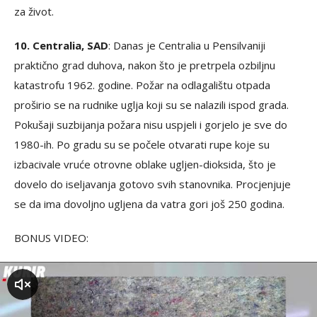
za život.
10. Centralia, SAD
: Danas je Centralia u Pensilvaniji
praktično grad duhova, nakon što je pretrpela ozbiljnu
katastrofu 1962. godine. Požar na odlagalištu otpada
proširio se na rudnike uglja koji su se nalazili ispod grada.
Pokušaji suzbijanja požara nisu uspjeli i gorjelo je sve do
1980-ih. Po gradu su se počele otvarati rupe koje su
izbacivale vruće otrovne oblake ugljen-dioksida, što je
dovelo do iseljavanja gotovo svih stanovnika. Procjenjuje
se da ima dovoljno ugljena da vatra gori još 250 godina.
BONUS VIDEO:
zvuk