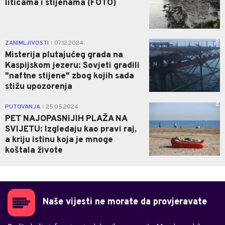
liticama i stijenama (FOTO)
0
ZANIMLJIVOSTI
07.12.2024.
|
Misterija plutajućeg grada na
Kaspijskom jezeru: Sovjeti gradili
"naftne stijene" zbog kojih sada
stižu upozorenja
0
PUTOVANJA
25.05.2024.
|
PET NAJOPASNIJIH PLAŽA NA
SVIJETU: Izgledaju kao pravi raj,
a kriju istinu koja je mnoge
koštala živote
Naše vijesti ne morate da provjeravate