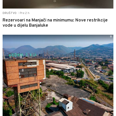
Pre 2 h
DRUŠTVO
|
Rezervoari na Manjači na minimumu: Nove restrikcije
vode u dijelu Banjaluke
0