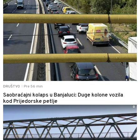
Pre 56 min
DRUŠTVO
|
Saobraćajni kolaps u Banjaluci: Duge kolone vozila
kod Prijedorske petlje
0