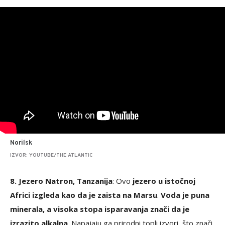
Norilsk
IZVOR: YOUTUBE/THE ATLANTIC
8. Jezero Natron, Tanzanija
: Ovo
jezero u istočnoj
Africi izgleda kao da je zaista na Marsu
.
Voda je puna
minerala, a visoka stopa isparavanja znači da je
izrazito alkalna
. Napajaju ga prirodni topli izvori, što znači