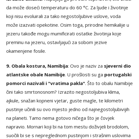
da može doseći temperaturu do 60 °C. Za ljude i životinje
koji nisu evoluirali za tako negostoljubive uslove, voda
može izazvati opekotine. Osim toga, prirodne hemikalije u
jezeru takođe mogu mumificirati ostatke životinja koje
preminu na jezeru, ostavljajući za sobom jezive
okamenjene fosile.
9. Obala kostura, Namibija
: Ovo je naziv za
sjeverni dio
atlantske obale Namibije
. U prošlosti su ga
portugalski
pomorci nazivali i "vratima pakla"
. Što to obalu Namibije
čini tako smrtonosnom? Izrazito negostoljubiva klima,
ajkule, snažan kopneni vjetar, guste magle, te kilometri
pustinje učinili su ovo mjesto jedno od najnegostoljubivijih
na planeti. Tamo nema gotovo ničega što je čovjek
napravio. Mornari koji bi na tom mestu doživjeli brodolom,
suočili bi se s nepreglednom pustinjom i strašnim uslovima