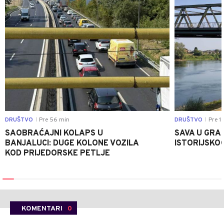
DRUŠTVO
Pre 56 min
DRUŠTVO
Pre 1 
|
|
SAOBRAĆAJNI KOLAPS U
SAVA U GRAD
BANJALUCI: DUGE KOLONE VOZILA
ISTORIJSKOG
KOD PRIJEDORSKE PETLJE
KOMENTARI
0