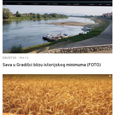
Pre 1 h
DRUŠTVO
|
Sava u Gradišci blizu istorijskog minimuma (FOTO)
0