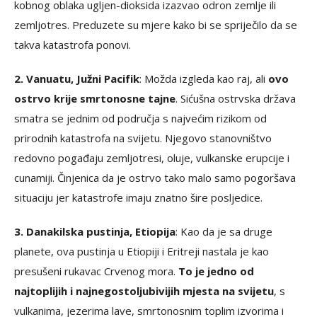
kobnog oblaka ugljen-dioksida izazvao odron zemlje ili
zemljotres. Preduzete su mjere kako bi se spriječilo da se
takva katastrofa ponovi.
2. Vanuatu, Južni Pacifik
: Možda izgleda kao raj, ali
ovo
ostrvo krije smrtonosne tajne
. Sićušna ostrvska država
smatra se jednim od područja s najvećim rizikom od
prirodnih katastrofa na svijetu. Njegovo stanovništvo
redovno pogađaju zemljotresi, oluje, vulkanske erupcije i
cunamiji. Činjenica da je ostrvo tako malo samo pogoršava
situaciju jer katastrofe imaju znatno šire posljedice.
3. Danakilska pustinja, Etiopija
: Kao da je sa druge
planete, ova pustinja u Etiopiji i Eritreji nastala je kao
presušeni rukavac Crvenog mora.
To je jedno od
najtoplijih i najnegostoljubivijih mjesta na svijetu
, s
vulkanima, jezerima lave, smrtonosnim toplim izvorima i