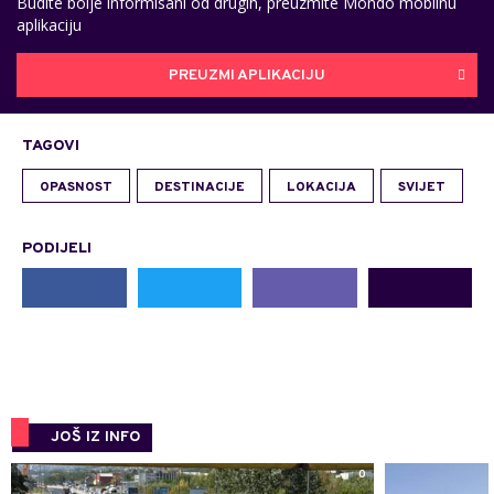
Budite bolje informisani od drugih, preuzmite Mondo mobilnu
aplikaciju
PREUZMI APLIKACIJU
TAGOVI
OPASNOST
DESTINACIJE
LOKACIJA
SVIJET
PODIJELI
JOŠ IZ INFO
0