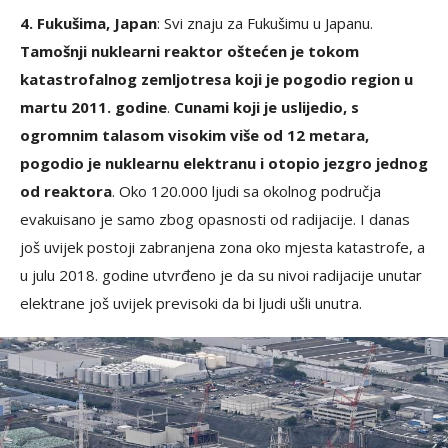
4. Fukušima, Japan
: Svi znaju za Fukušimu u Japanu.
Tamošnji nuklearni reaktor oštećen je tokom
katastrofalnog zemljotresa koji je pogodio region u
martu 2011. godine
.
Cunami koji je uslijedio, s
ogromnim talasom visokim više od 12 metara,
pogodio je nuklearnu elektranu i otopio jezgro jednog
od reaktora
. Oko 120.000 ljudi sa okolnog područja
evakuisano je samo zbog opasnosti od radijacije. I danas
još uvijek postoji zabranjena zona oko mjesta katastrofe, a
u julu 2018. godine utvrđeno je da su nivoi radijacije unutar
elektrane još uvijek previsoki da bi ljudi ušli unutra.