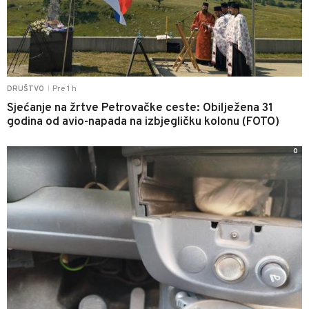
Pre 1 h
DRUŠTVO
|
Sjećanje na žrtve Petrovačke ceste: Obilježena 31
godina od avio-napada na izbjegličku kolonu (FOTO)
0