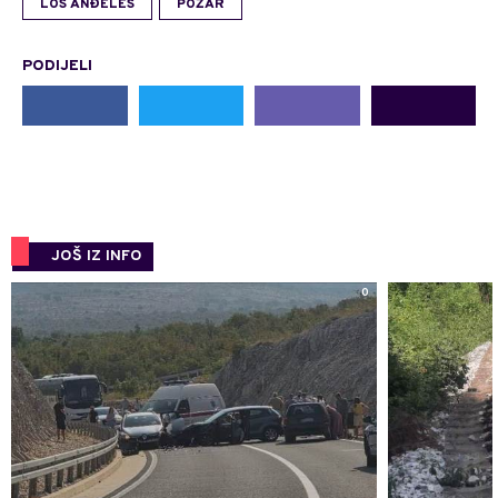
LOS ANĐELES
POŽAR
PODIJELI
JOŠ IZ INFO
0