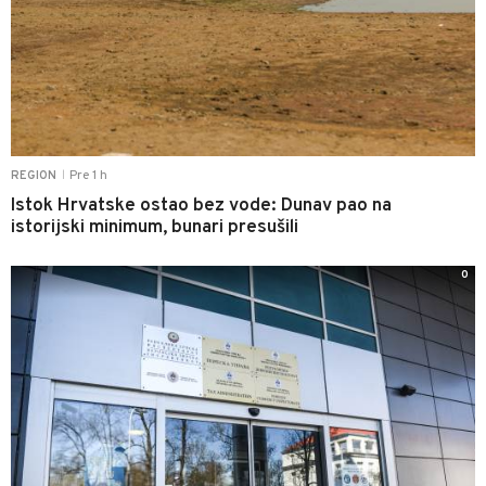
Pre 1 h
REGION
|
Istok Hrvatske ostao bez vode: Dunav pao na
istorijski minimum, bunari presušili
0