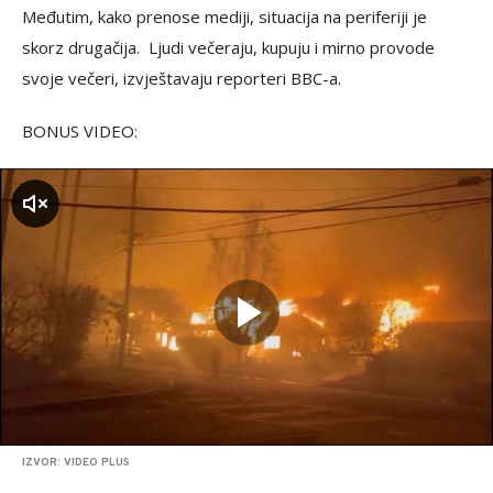
Međutim, kako prenose mediji, situacija na periferiji je
skorz drugačija. Ljudi večeraju, kupuju i mirno provode
svoje večeri, izvještavaju reporteri BBC-a.
BONUS VIDEO:
zvuk
IZVOR: VIDEO PLUS