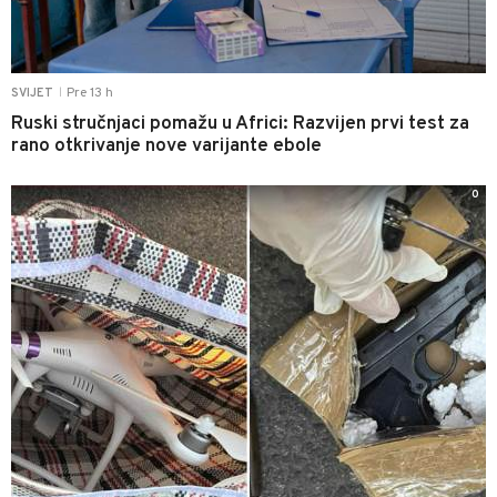
Pre 13 h
SVIJET
|
Ruski stručnjaci pomažu u Africi: Razvijen prvi test za
rano otkrivanje nove varijante ebole
0