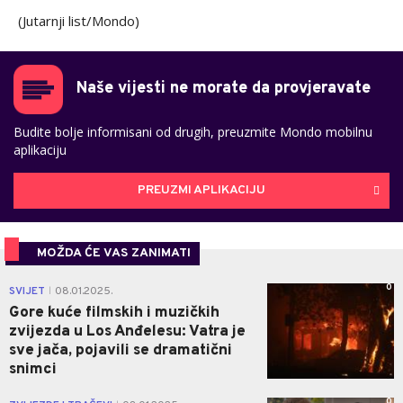
(Jutarnji list/Mondo)
Naše vijesti ne morate da provjeravate
Budite bolje informisani od drugih, preuzmite Mondo mobilnu
aplikaciju
PREUZMI APLIKACIJU
MOŽDA ĆE VAS ZANIMATI
0
SVIJET
08.01.2025.
|
Gore kuće filmskih i muzičkih
zvijezda u Los Anđelesu: Vatra je
sve jača, pojavili se dramatični
snimci
0