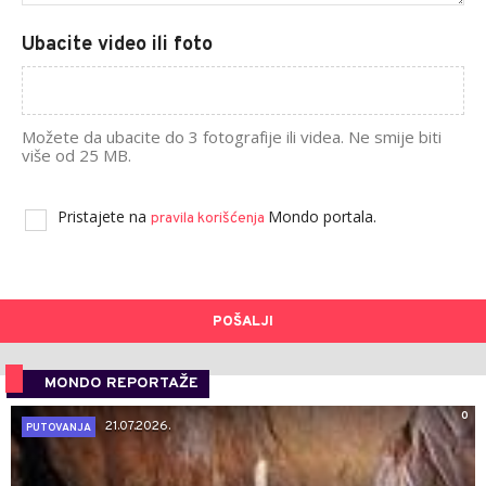
Ubacite video ili foto
Možete da ubacite do 3 fotografije ili videa. Ne smije biti
više od 25 MB.
Pristajete na
Mondo portala.
pravila korišćenja
POŠALJI
MONDO REPORTAŽE
0
21.07.2026.
PUTOVANJA