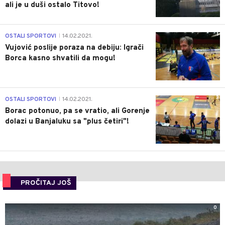
ali je u duši ostalo Titovo!
1
OSTALI SPORTOVI
14.02.2021.
|
Vujović poslije poraza na debiju: Igrači
Borca kasno shvatili da mogu!
3
OSTALI SPORTOVI
14.02.2021.
|
Borac potonuo, pa se vratio, ali Gorenje
dolazi u Banjaluku sa "plus četiri"!
PROČITAJ JOŠ
0