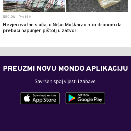
Pre 14 h
REGION
|
Nevjerovatan slučaj u Nišu: Muškarac htio dronom da
prebaci napunjen pištolj u zatvor
PREUZMI NOVU MONDO APLIKACIJU
Savršen spoj vijesti i zabave.