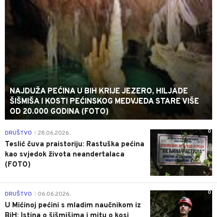
NAJDUŽA PEĆINA U BIH KRIJE JEZERO, HILJADE
ŠIŠMIŠA I KOSTI PEĆINSKOG MEDVJEDA STARE VIŠE
OD 20.000 GODINA (FOTO)
0
DRUŠTVO
28.06.2026.
|
Teslić čuva praistoriju: Rastuška pećina
kao svjedok života neandertalaca
(FOTO)
0
DRUŠTVO
06.06.2026.
|
U Mićinoj pećini s mladim naučnikom iz
BiH: Istina o šišmišima i mitu o kosi