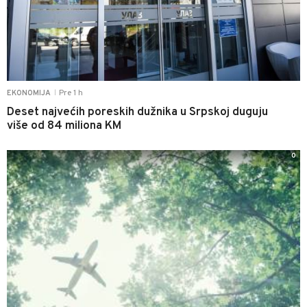
Pre 1 h
EKONOMIJA
|
Deset najvećih poreskih dužnika u Srpskoj duguju
više od 84 miliona KM
0