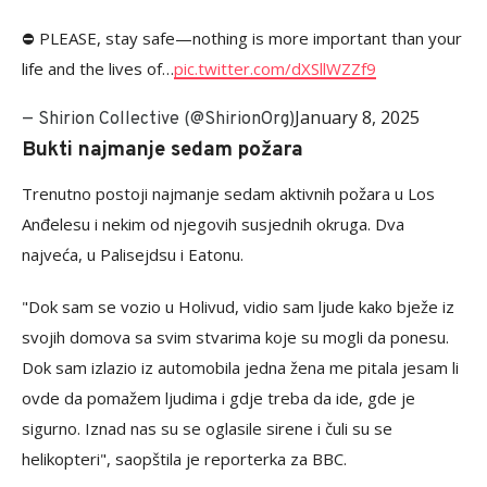
⛔️ PLEASE, stay safe—nothing is more important than your
life and the lives of…
pic.twitter.com/dXSllWZZf9
January 8, 2025
— Shirion Collective (@ShirionOrg)
Bukti najmanje sedam požara
Trenutno postoji najmanje sedam aktivnih požara u Los
Anđelesu i nekim od njegovih susjednih okruga. Dva
najveća, u Palisejdsu i Eatonu.
"Dok sam se vozio u Holivud, vidio sam ljude kako bježe iz
svojih domova sa svim stvarima koje su mogli da ponesu.
Dok sam izlazio iz automobila jedna žena me pitala jesam li
ovde da pomažem ljudima i gdje treba da ide, gde je
sigurno. Iznad nas su se oglasile sirene i čuli su se
helikopteri", saopštila je reporterka za BBC.