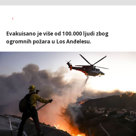
Aleksandra
AUTOR
1
Virijević
Evakuisano je više od 100.000 ljudi zbog
ogromnih požara u Los Anđelesu.