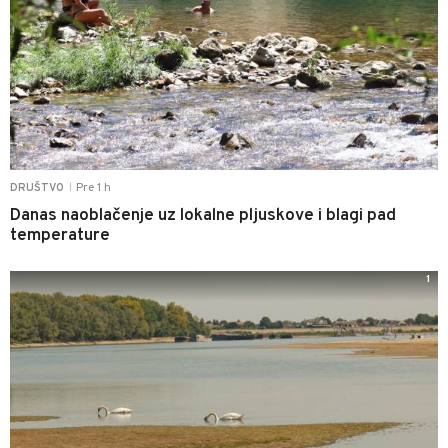
Pre 1 h
DRUŠTVO
|
Danas naoblačenje uz lokalne pljuskove i blagi pad
temperature
1