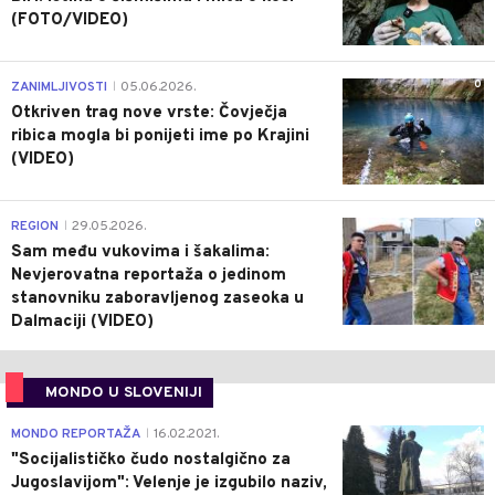
(FOTO/VIDEO)
0
ZANIMLJIVOSTI
05.06.2026.
|
Otkriven trag nove vrste: Čovječja
ribica mogla bi ponijeti ime po Krajini
(VIDEO)
0
REGION
29.05.2026.
|
Sam među vukovima i šakalima:
Nevjerovatna reportaža o jedinom
stanovniku zaboravljenog zaseoka u
Dalmaciji (VIDEO)
MONDO U SLOVENIJI
4
MONDO REPORTAŽA
16.02.2021.
|
"Socijalističko čudo nostalgično za
Jugoslavijom": Velenje je izgubilo naziv,