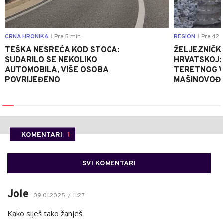
CRNA HRONIKA
Pre 5 min
REGION
Pre 42 
|
|
TEŠKA NESREĆA KOD STOCA:
ŽELJEZNIČK
SUDARILO SE NEKOLIKO
HRVATSKOJ:
AUTOMOBILA, VIŠE OSOBA
TERETNOG V
POVRIJEĐENO
MAŠINOVOĐ
KOMENTARI
1
SVI KOMENTARI
Jole
09.01.2025. / 11:27
Kako siješ tako žanješ