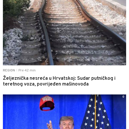
Pre 42 min
REGION
|
Željeznička nesreća u Hrvatskoj: Sudar putničkog i
teretnog voza, povrijeđen mašinovođa
0