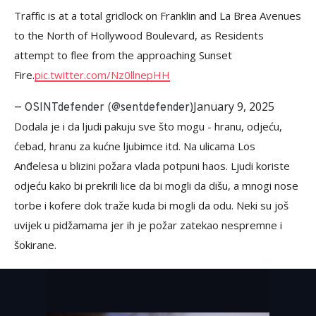
Traffic is at a total gridlock on Franklin and La Brea Avenues
to the North of Hollywood Boulevard, as Residents
attempt to flee from the approaching Sunset
Fire.
pic.twitter.com/Nz0llnepHH
January 9, 2025
— OSINTdefender (@sentdefender)
Dodala je i da ljudi pakuju sve što mogu - hranu, odjeću,
ćebad, hranu za kućne ljubimce itd. Na ulicama Los
Anđelesa u blizini požara vlada potpuni haos. Ljudi koriste
odjeću kako bi prekrili lice da bi mogli da dišu, a mnogi nose
torbe i kofere dok traže kuda bi mogli da odu. Neki su još
uvijek u pidžamama jer ih je požar zatekao nespremne i
šokirane.