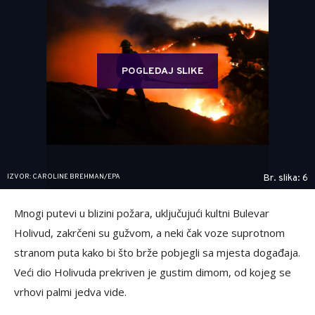
POGLEDAJ SLIKE
IZVOR: CAROLINE BREHMAN/EPA
Br. slika: 6
Mnogi putevi u blizini požara, uključujući kultni Bulevar
Holivud, zakrčeni su gužvom, a neki čak voze suprotnom
stranom puta kako bi što brže pobjegli sa mjesta događaja.
Veći dio Holivuda prekriven je gustim dimom, od kojeg se
vrhovi palmi jedva vide.