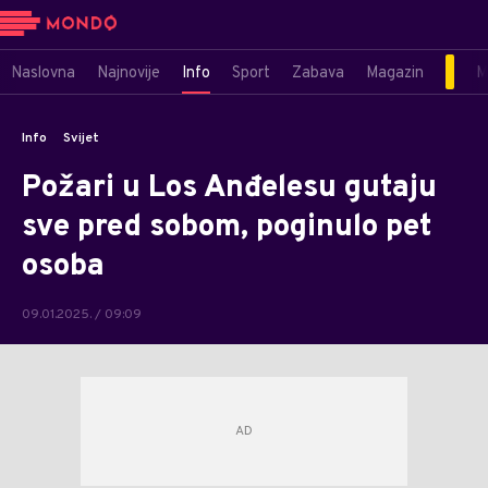
Naslovna
Najnovije
Info
Sport
Zabava
Magazin
M
Info
Svijet
Požari u Los Anđelesu gutaju
sve pred sobom, poginulo pet
osoba
09.01.2025. / 09:09