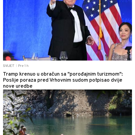
Pre 1 h
SVIJET
|
Tramp krenuo u obračun sa "porođajnim turizmom":
Poslije poraza pred Vrhovnim sudom potpisao dvije
nove uredbe
0