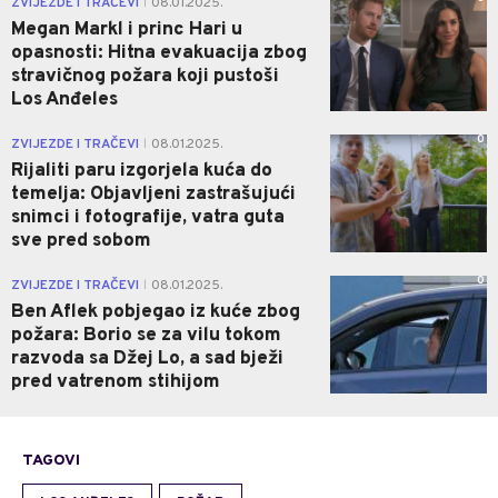
ZVIJEZDE I TRAČEVI
08.01.2025.
|
Megan Markl i princ Hari u
opasnosti: Hitna evakuacija zbog
stravičnog požara koji pustoši
Los Anđeles
0
ZVIJEZDE I TRAČEVI
08.01.2025.
|
Rijaliti paru izgorjela kuća do
temelja: Objavljeni zastrašujući
snimci i fotografije, vatra guta
sve pred sobom
0
ZVIJEZDE I TRAČEVI
08.01.2025.
|
Ben Aflek pobjegao iz kuće zbog
požara: Borio se za vilu tokom
razvoda sa Džej Lo, a sad bježi
pred vatrenom stihijom
TAGOVI