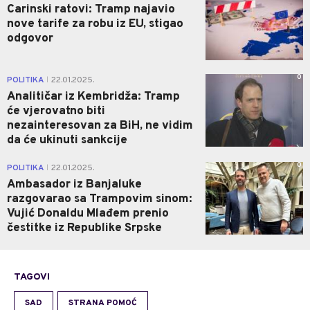
Carinski ratovi: Tramp najavio
nove tarife za robu iz EU, stigao
odgovor
0
POLITIKA
22.01.2025.
|
Analitičar iz Kembridža: Tramp
će vjerovatno biti
nezainteresovan za BiH, ne vidim
da će ukinuti sankcije
0
POLITIKA
22.01.2025.
|
Ambasador iz Banjaluke
razgovarao sa Trampovim sinom:
Vujić Donaldu Mlađem prenio
čestitke iz Republike Srpske
TAGOVI
SAD
STRANA POMOĆ