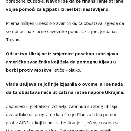
određene izuzetke.
Navodi se da će finansiranje strane
vojne pomoći za Egipat i Izrael biti nastavljeno.
Prema mišljenju nekoliko zvaničnika, ta obustava izgleda da
se odnosi na ključne saveznike poput Ukrajine, Jordana i
Tajvana.
Odsustvo Ukrajine iz smjernice posebno zabrinjava
američke zvaničnike koji žele da pomognu Kijevu u
borbi protiv Moskve
, ističe Politiko.
Vlada u Kijevu se još nije izjasnila o ovome, ali se nada
da ta obustava neće uticati na ratne napore Ukrajine.
Zaposleni u globalnom zdravlju zabrinuti su zbog uticaja
ove odluke na programe kao što je Plan za hitnu pomoć
protiv AIDS-a, koji finansira testiranje i liječenje osoba sa
HIV-om, uglavnom u Africi. Taj program je poslednjih