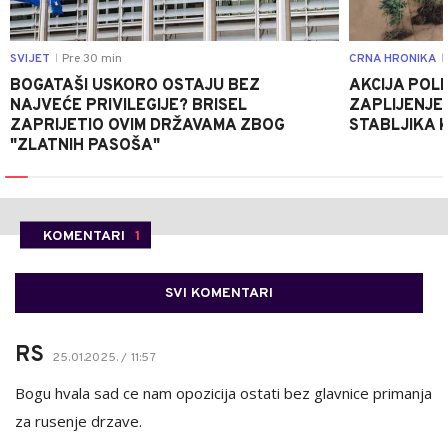
SVIJET
Pre 30 min
CRNA HRONIKA
|
|
BOGATAŠI USKORO OSTAJU BEZ
AKCIJA POLIC
NAJVEĆE PRIVILEGIJE? BRISEL
ZAPLIJENJEN
ZAPRIJETIO OVIM DRŽAVAMA ZBOG
STABLJIKA 
"ZLATNIH PASOŠA"
KOMENTARI
1
SVI KOMENTARI
RS
25.01.2025. / 11:57
Bogu hvala sad ce nam opozicija ostati bez glavnice primanja
za rusenje drzave.