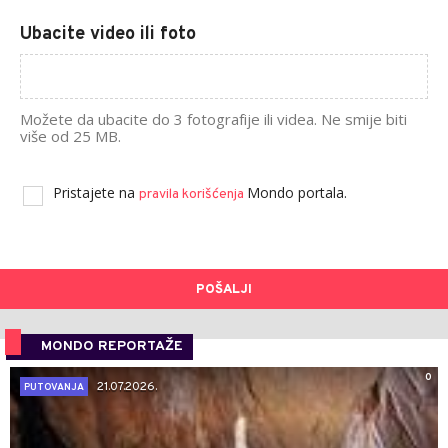
Ubacite video ili foto
Možete da ubacite do 3 fotografije ili videa. Ne smije biti
više od 25 MB.
Pristajete na
Mondo portala.
pravila korišćenja
POŠALJI
MONDO REPORTAŽE
0
21.07.2026.
PUTOVANJA