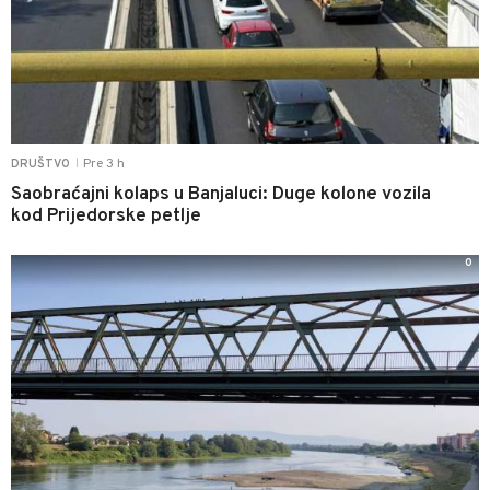
Pre 3 h
DRUŠTVO
|
Saobraćajni kolaps u Banjaluci: Duge kolone vozila
kod Prijedorske petlje
0