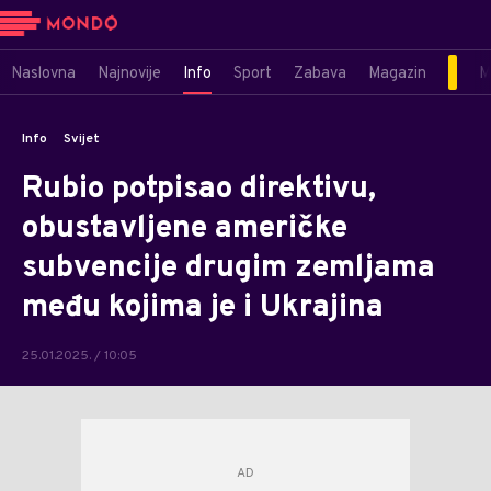
Naslovna
Najnovije
Info
Sport
Zabava
Magazin
M
Info
Svijet
Rubio potpisao direktivu,
obustavljene američke
subvencije drugim zemljama
među kojima je i Ukrajina
25.01.2025. / 10:05