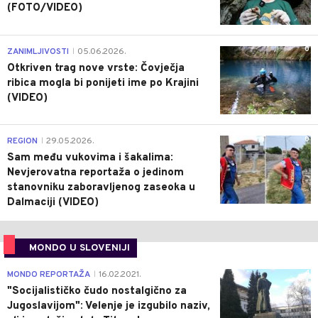
(FOTO/VIDEO)
0
ZANIMLJIVOSTI
05.06.2026.
|
Otkriven trag nove vrste: Čovječja
ribica mogla bi ponijeti ime po Krajini
(VIDEO)
0
REGION
29.05.2026.
|
Sam među vukovima i šakalima:
Nevjerovatna reportaža o jedinom
stanovniku zaboravljenog zaseoka u
Dalmaciji (VIDEO)
MONDO U SLOVENIJI
4
MONDO REPORTAŽA
16.02.2021.
|
"Socijalističko čudo nostalgično za
Jugoslavijom": Velenje je izgubilo naziv,