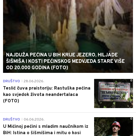
NAJDUŽA PEĆINA U BIH KRIJE JEZERO, HILJADE
ŠIŠMIŠA I KOSTI PEĆINSKOG MEDVJEDA STARE VIŠE
OD 20.000 GODINA (FOTO)
0
DRUŠTVO
28.06.2026.
|
Teslić čuva praistoriju: Rastuška pećina
kao svjedok života neandertalaca
(FOTO)
0
DRUŠTVO
06.06.2026.
|
U Mićinoj pećini s mladim naučnikom iz
BiH: Istina o šišmišima i mitu o kosi