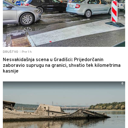
Pre 1 h
DRUŠTVO
|
Nesvakidašnja scena u Gradišci: Prijedorčanin
zaboravio suprugu na granici, shvatio tek kilometrima
kasnije
0