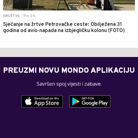
Pre 3 h
DRUŠTVO
|
Sjećanje na žrtve Petrovačke ceste: Obilježena 31
godina od avio-napada na izbjegličku kolonu (FOTO)
PREUZMI NOVU MONDO APLIKACIJU
Savršen spoj vijesti i zabave.