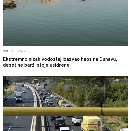
Pre 2 h
SVIJET
|
Ekstremno nizak vodostaj izazvao haos na Dunavu,
desetine barži stoje usidrene
0