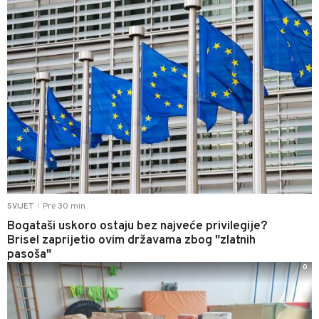
Pre 30 min
SVIJET
|
Bogataši uskoro ostaju bez najveće privilegije?
Brisel zaprijetio ovim državama zbog "zlatnih
pasoša"
0