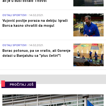
ali je u duši ostalo Titovo!
1
OSTALI SPORTOVI
14.02.2021.
|
Vujović poslije poraza na debiju: Igrači
Borca kasno shvatili da mogu!
3
OSTALI SPORTOVI
14.02.2021.
|
Borac potonuo, pa se vratio, ali Gorenje
dolazi u Banjaluku sa "plus četiri"!
PROČITAJ JOŠ
0