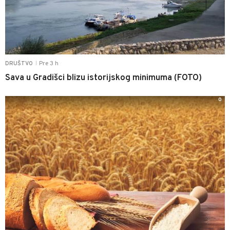
Pre 3 h
DRUŠTVO
|
Sava u Gradišci blizu istorijskog minimuma (FOTO)
0