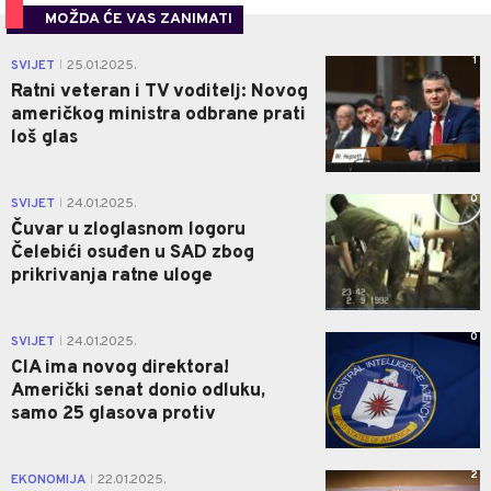
MOŽDA ĆE VAS ZANIMATI
1
SVIJET
25.01.2025.
|
Ratni veteran i TV voditelj: Novog
američkog ministra odbrane prati
loš glas
0
SVIJET
24.01.2025.
|
Čuvar u zloglasnom logoru
Čelebići osuđen u SAD zbog
prikrivanja ratne uloge
0
SVIJET
24.01.2025.
|
CIA ima novog direktora!
Američki senat donio odluku,
samo 25 glasova protiv
2
EKONOMIJA
22.01.2025.
|