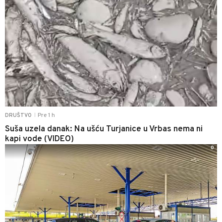
Pre 1 h
DRUŠTVO
|
Suša uzela danak: Na ušću Turjanice u Vrbas nema ni
kapi vode (VIDEO)
0