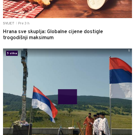
Pre 3 h
SVIJET
|
Hrana sve skuplja: Globalne cijene dostigle
trogodišnji maksimum
1
5 slika