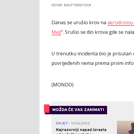
IZVOR: SHUTTERSTOCK
Danas se urušio krov na
aerodromu
Mejl
". Srušio se dio krova gde se nal
U trenutku incidenta bio je prisutan
povrijeđenih nema prema prvim info
(MONDO)
MOŽDA ĆE VAS ZANIMATI
SVIJET
15.06.2025.
|
Najrazorniji napad Izraela