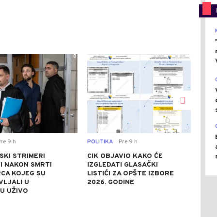
0
0
re 9 h
POLITIKA
Pre 9 h
DRU
|
SKI STRIMERI
CIK OBJAVIO KAKO ĆE
HEL
I NAKON SMRTI
IZGLEDATI GLASAČKI
POM
CA KOJEG SU
LISTIĆI ZA OPŠTE IZBORE
POŽ
VLJALI U
2026. GODINE
AKT
U UŽIVO
POL