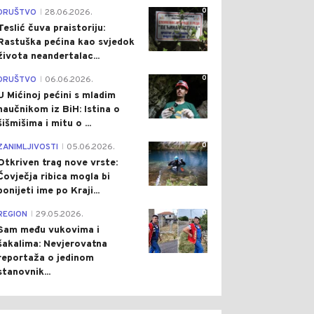
0
DRUŠTVO
28.06.2026.
|
Teslić čuva praistoriju:
Rastuška pećina kao svjedok
života neandertalac...
0
DRUŠTVO
06.06.2026.
|
U Mićinoj pećini s mladim
naučnikom iz BiH: Istina o
šišmišima i mitu o ...
0
ZANIMLJIVOSTI
05.06.2026.
|
Otkriven trag nove vrste:
Čovječja ribica mogla bi
ponijeti ime po Kraji...
0
REGION
29.05.2026.
|
Sam među vukovima i
šakalima: Nevjerovatna
reportaža o jedinom
stanovnik...