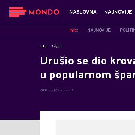
NASLOVNA
NAJNOVIJE
Info:
NAJNOVIJE
POLITI
Info
Svijet
Urušio se dio kro
u popularnom špan
24.06.2025. / 22:29