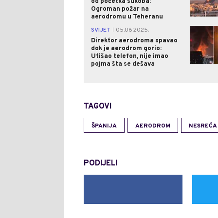
od početka sukoba:
Ogroman požar na
aerodromu u Teheranu
SVIJET
05.06.2025.
|
Direktor aerodroma spavao
dok je aerodrom gorio:
Utišao telefon, nije imao
pojma šta se dešava
TAGOVI
ŠPANIJA
AERODROM
NESREĆA
PODIJELI