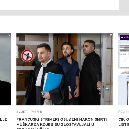
0
0
4 sli
Pre 9 h
SVIJET
POLIT
|
ALJE
FRANCUSKI STRIMERI OSUĐENI NAKON SMRTI
CIK 
MUŠKARCA KOJEG SU ZLOSTAVLJALI U
LIST