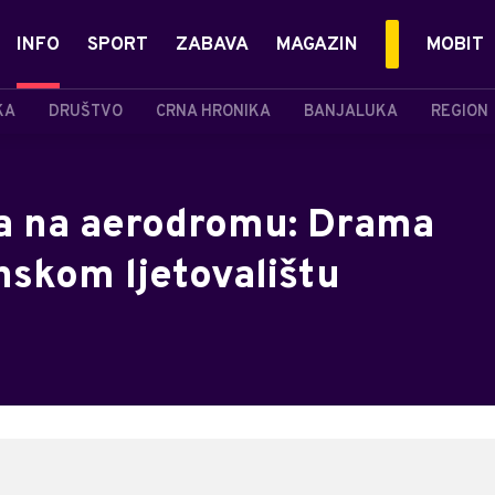
INFO
SPORT
ZABAVA
MAGAZIN
MOBIT
KA
DRUŠTVO
CRNA HRONIKA
BANJALUKA
REGION
va na aerodromu: Drama
skom ljetovalištu