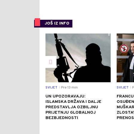
JOŠ IZ INFO
0
SVIJET
Pre 13 min
SVIJET
P
|
|
UN UPOZORAVAJU:
FRANCU
ISLAMSKA DRŽAVA I DALJE
OSUĐEN
PREDSTAVLJA OZBILJNU
MUŠKAR
PRIJETNJU GLOBALNOJ
ZLOSTA
BEZBJEDNOSTI
PRENOS