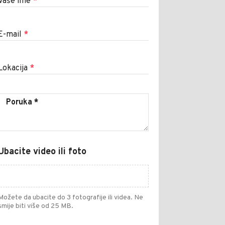
Vaše ime
*
E-mail
*
Lokacija
*
Ubacite video ili foto
Možete da ubacite do 3 fotografije ili videa. Ne
smije biti više od 25 MB.