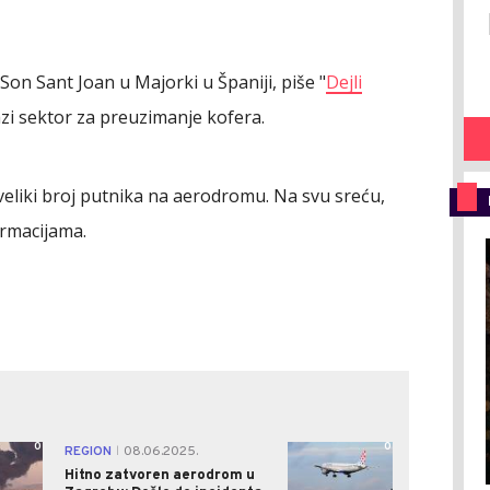
Son Sant Joan u Majorki u Španiji, piše "
Dejli
azi sektor za preuzimanje kofera.
 veliki broj putnika na aerodromu. Na svu sreću,
rmacijama.
0
0
REGION
08.06.2025.
|
Hitno zatvoren aerodrom u