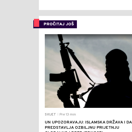
PROČITAJ JOŠ
Pre 13 min
SVIJET
|
UN UPOZORAVAJU: ISLAMSKA DRŽAVA I D
PREDSTAVLJA OZBILJNU PRIJETNJU