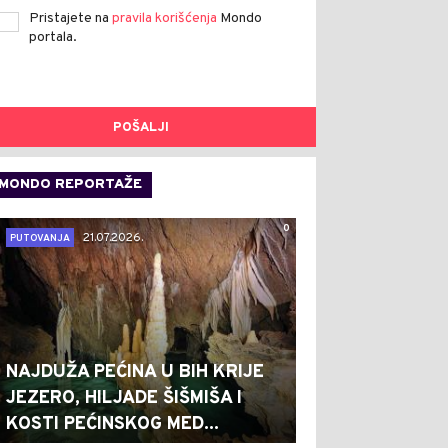
Pristajete na
pravila korišćenja
Mondo
portala.
POŠALJI
MONDO REPORTAŽE
0
21.07.2026.
PUTOVANJA
NAJDUŽA PEĆINA U BIH KRIJE
JEZERO, HILJADE ŠIŠMIŠA I
KOSTI PEĆINSKOG MED...