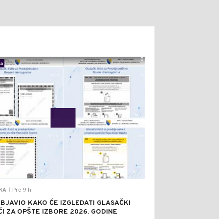
0
ka
Pre 9 h
IKA
|
OBJAVIO KAKO ĆE IZGLEDATI GLASAČKI
IĆI ZA OPŠTE IZBORE 2026. GODINE