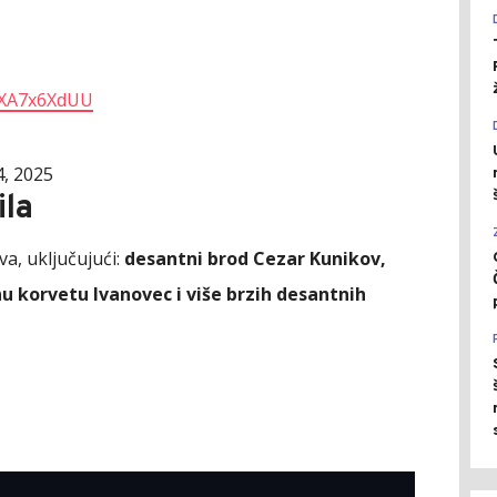
/VXA7x6XdUU
, 2025
ila
va, uključujući:
desantni brod Cezar Kunikov,
u korvetu Ivanovec i više brzih desantnih