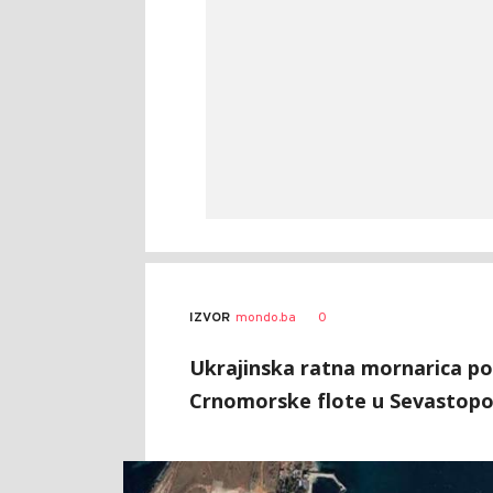
0
IZVOR
mondo.ba
Ukrajinska ratna mornarica po
Crnomorske flote u Sevastopol