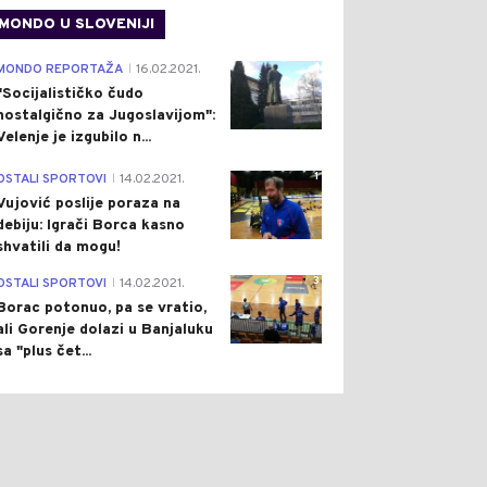
MONDO U SLOVENIJI
4
MONDO REPORTAŽA
16.02.2021.
|
"Socijalističko čudo
nostalgično za Jugoslavijom":
Velenje je izgubilo n...
1
OSTALI SPORTOVI
14.02.2021.
|
Vujović poslije poraza na
debiju: Igrači Borca kasno
shvatili da mogu!
3
OSTALI SPORTOVI
14.02.2021.
|
Borac potonuo, pa se vratio,
ali Gorenje dolazi u Banjaluku
sa "plus čet...