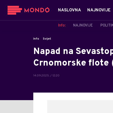
NASLOVNA
NAJNOVIJE
Info:
NAJNOVIJE
POLITI
Info
Svijet
Napad na Sevastop
Crnomorske flote 
14.09.2025. / 12:20