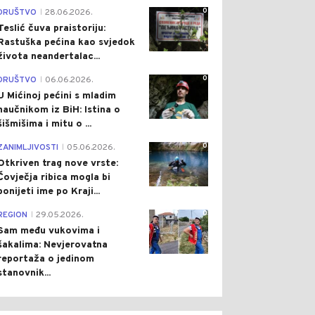
0
DRUŠTVO
28.06.2026.
|
Teslić čuva praistoriju:
Rastuška pećina kao svjedok
života neandertalac...
0
DRUŠTVO
06.06.2026.
|
U Mićinoj pećini s mladim
naučnikom iz BiH: Istina o
šišmišima i mitu o ...
0
ZANIMLJIVOSTI
05.06.2026.
|
Otkriven trag nove vrste:
Čovječja ribica mogla bi
ponijeti ime po Kraji...
0
REGION
29.05.2026.
|
Sam među vukovima i
šakalima: Nevjerovatna
reportaža o jedinom
stanovnik...