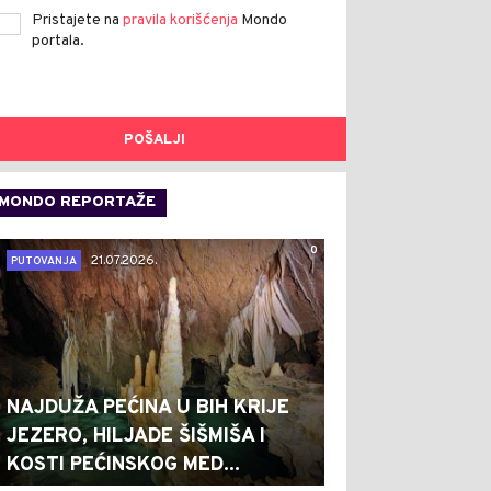
Pristajete na
pravila korišćenja
Mondo
portala.
POŠALJI
MONDO REPORTAŽE
0
21.07.2026.
PUTOVANJA
NAJDUŽA PEĆINA U BIH KRIJE
JEZERO, HILJADE ŠIŠMIŠA I
KOSTI PEĆINSKOG MED...