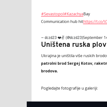
#Sevastopol
#Kazachya
Bay
Communication hub hit
https://t.co
September 14
— dczd23 ❤️✌️ (@dczd23)
Uništena ruska plov
Ukrajina je uništila više ruskih brodo
patrolni brod Sergej Kotov, raketn
brodova.
Pogledajte fotografije u galeriji: