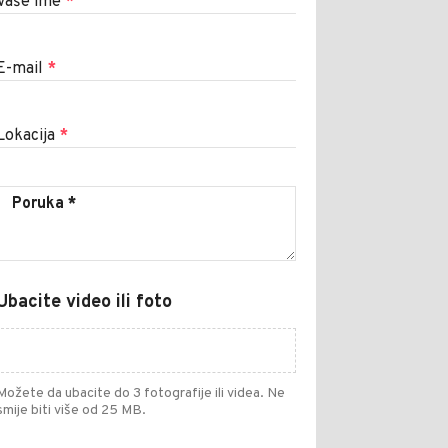
Vaše ime
*
E-mail
*
Lokacija
*
Ubacite video ili foto
Možete da ubacite do 3 fotografije ili videa. Ne
smije biti više od 25 MB.