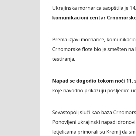
Ukrajinska mornarica saopštila je 14.
komunikacioni centar Crnomorske
Prema izjavi mornarice, komunikacioni
Crnomorske flote bio je smešten na lo
testiranja.
Napad se dogodio tokom noći 11.
koje navodno prikazuju posljedice ud
Sevastopolj služi kao baza Crnomorsk
Ponovljeni ukrajinski napadi dronov
letjelicama primorali su Kremlj da s