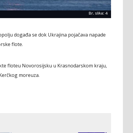
Br. slika: 4
opolju događa se dok Ukrajina pojačava napade
ske flote.
ekte floteu Novorosijsku u Krasnodarskom kraju,
o Kerčkog moreuza.