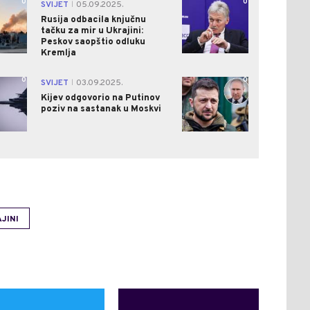
0
0
SVIJET
05.09.2025.
|
Rusija odbacila knjučnu
tačku za mir u Ukrajini:
Peskov saopštio odluku
Kremlja
0
0
SVIJET
03.09.2025.
|
Kijev odgovorio na Putinov
poziv na sastanak u Moskvi
JINI