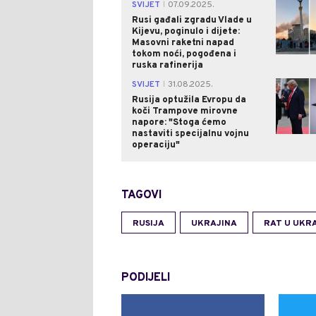
SVIJET
07.09.2025.
|
Rusi gađali zgradu Vlade u
Kijevu, poginulo i dijete:
Masovni raketni napad
tokom noći, pogođena i
ruska rafinerija
SVIJET
31.08.2025.
|
Rusija optužila Evropu da
koči Trampove mirovne
napore: "Stoga ćemo
nastaviti specijalnu vojnu
operaciju"
TAGOVI
RUSIJA
UKRAJINA
RAT U UKRA
PODIJELI