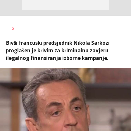
Vesna
AUTOR
0
Kerkez
Bivši francuski predsjednik Nikola Sarkozi
proglašen je krivim za kriminalnu zavjeru
ilegalnog finansiranja izborne kampanje.