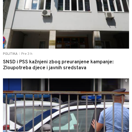
Pre 3 h
POLITIKA
|
SNSD i PSS kažnjeni zbog preuranjene kampanje:
Zloupotreba djece i javnih sredstava
0