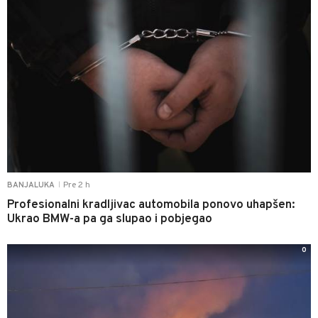
Pre 2 h
BANJALUKA
|
Profesionalni kradljivac automobila ponovo uhapšen:
Ukrao BMW-a pa ga slupao i pobjegao
0