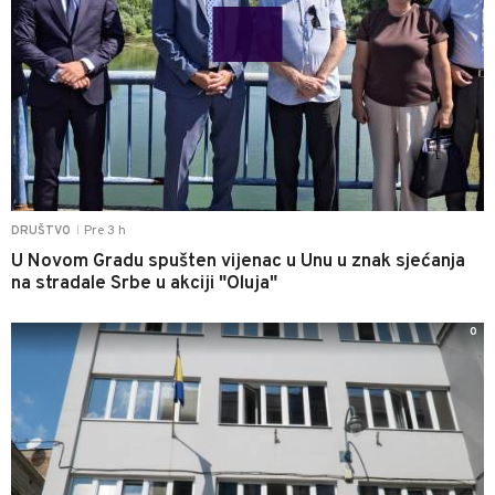
Pre 3 h
DRUŠTVO
|
U Novom Gradu spušten vijenac u Unu u znak sjećanja
na stradale Srbe u akciji "Oluja"
0