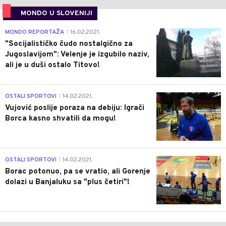
MONDO U SLOVENIJI
4
MONDO REPORTAŽA
16.02.2021.
|
"Socijalističko čudo nostalgično za
Jugoslavijom": Velenje je izgubilo naziv,
ali je u duši ostalo Titovo!
1
OSTALI SPORTOVI
14.02.2021.
|
Vujović poslije poraza na debiju: Igrači
Borca kasno shvatili da mogu!
3
OSTALI SPORTOVI
14.02.2021.
|
Borac potonuo, pa se vratio, ali Gorenje
dolazi u Banjaluku sa "plus četiri"!