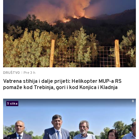
Pre 3 h
DRUŠTVO
|
Vatrena stihija i dalje prijeti: Helikopter MUP-a RS
pomaže kod Trebinja, gori i kod Konjica i Kladnja
0
5 slika