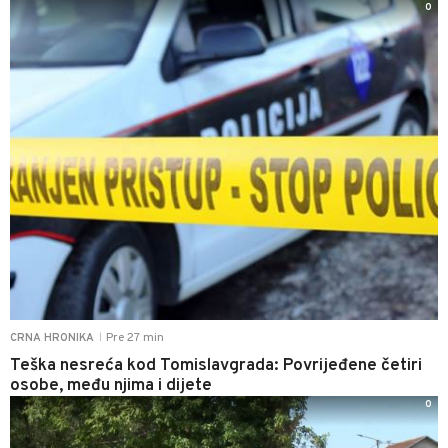
0
Pre 27 min
CRNA HRONIKA
|
Teška nesreća kod Tomislavgrada: Povrijeđene četiri
osobe, među njima i dijete
0