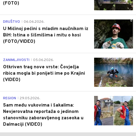
(FOTO)
0
DRUŠTVO
06.06.2026.
|
U Mićinoj pećini s mladim naučnikom iz
BiH: Istina o šišmišima i mitu o kosi
(FOTO/VIDEO)
0
ZANIMLJIVOSTI
05.06.2026.
|
Otkriven trag nove vrste: Čovječja
ribica mogla bi ponijeti ime po Krajini
(VIDEO)
0
REGION
29.05.2026.
|
Sam među vukovima i šakalima:
Nevjerovatna reportaža o jedinom
stanovniku zaboravljenog zaseoka u
Dalmaciji (VIDEO)