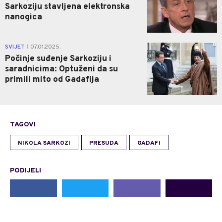
Sarkoziju stavljena elektronska
nanogica
0
SVIJET
07.01.2025.
|
Počinje suđenje Sarkoziju i
saradnicima: Optuženi da su
primili mito od Gadafija
TAGOVI
NIKOLA SARKOZI
PRESUDA
GADAFI
PODIJELI