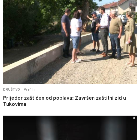
Pre 1 h
DRUŠTVO
|
Prijedor zaštićen od poplava: Završen zaštitni zid u
Tukovima
0