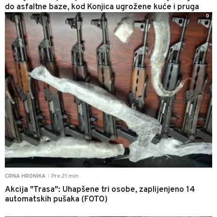
do asfaltne baze, kod Konjica ugrožene kuće i pruga
0
Pre 21 min
CRNA HRONIKA
|
Akcija "Trasa": Uhapšene tri osobe, zaplijenjeno 14
automatskih pušaka (FOTO)