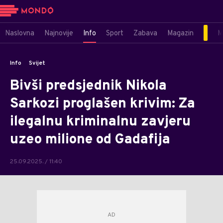
Naslovna
Najnovije
Info
Sport
Zabava
Magazin
M
Info
Svijet
Bivši predsjednik Nikola
Sarkozi proglašen krivim: Za
ilegalnu kriminalnu zavjeru
uzeo milione od Gadafija
25.09.2025. / 11:40