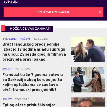
aplikaciju
PREUZMI APLIKACIJU
MOŽDA ĆE VAS ZANIMATI
0
ZVIJEZDE I TRAČEVI
13.06.2025.
|
Brat francuskog predsjednika
izbacio 17 godina mlađu suprugu
na ulicu: Zvijezda dječjih filmova
preživjela pravi pakao
0
SVIJET
29.03.2025.
|
Francuzi traže 7 godina zatvora
za Sarkozija zbog korupcije: Sa
kojim optužbama se suočava
bivši francuski predsjednik?
0
SVIJET
07.02.2025.
|
Epilog afere prisluškivanja: