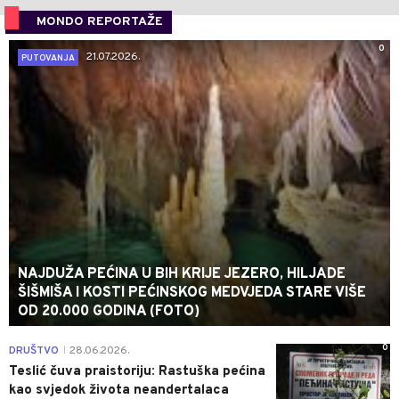
MONDO REPORTAŽE
0
21.07.2026.
PUTOVANJA
NAJDUŽA PEĆINA U BIH KRIJE JEZERO, HILJADE
ŠIŠMIŠA I KOSTI PEĆINSKOG MEDVJEDA STARE VIŠE
OD 20.000 GODINA (FOTO)
0
DRUŠTVO
28.06.2026.
|
Teslić čuva praistoriju: Rastuška pećina
kao svjedok života neandertalaca