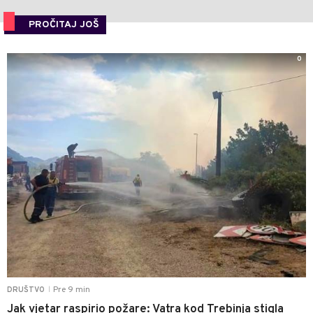
PROČITAJ JOŠ
0
Pre 9 min
DRUŠTVO
|
Jak vjetar raspirio požare: Vatra kod Trebinja stigla