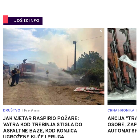
JOŠ IZ INFO
0
DRUŠTVO
Pre 9 min
CRNA HRONIKA
|
|
JAK VJETAR RASPIRIO POŽARE:
AKCIJA "TRA
VATRA KOD TREBINJA STIGLA DO
OSOBE, ZAP
ASFALTNE BAZE, KOD KONJICA
AUTOMATSKI
UGROŽENE KUĆE I PRUGA