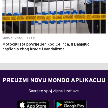
Pre 3 h
CRNA HRONIKA
|
Motociklista povrijeđen kod Čelinca, u Banjaluci
hapšenja zbog krađe i vandalizma
PREUZMI NOVU MONDO APLIKACIJU
Savršen spoj vijesti i zabave.