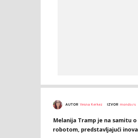
AUTOR
Vesna Kerkez
IZVOR
mondo.rs
Melanija Tramp je na samitu 
robotom, predstavljajući inovac