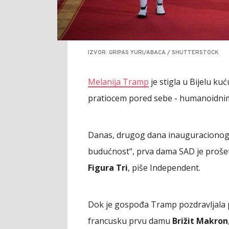
IZVOR: GRIPAS YURI/ABACA / SHUTTERSTOCK
Melanija Tramp
je stigla u Bijelu k
pratiocem pored sebe - humanoidn
Danas, drugog dana inauguracionog 
budućnost", prva dama SAD je proše
Figura Tri
, piše Independent.
Dok je gospođa Tramp pozdravljala pr
francusku prvu damu
Brižit Makron