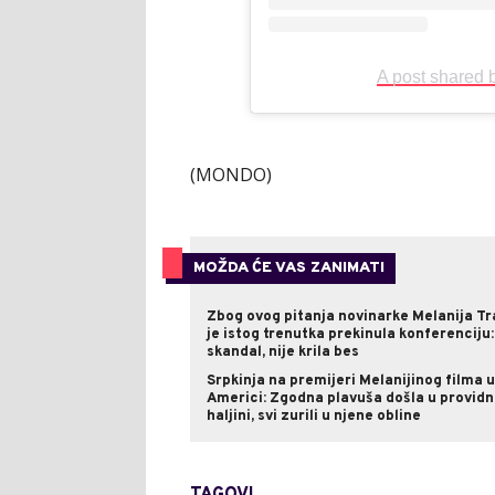
A post shared
(MONDO)
MOŽDA ĆE VAS ZANIMATI
Zbog ovog pitanja novinarke Melanija T
je istog trenutka prekinula konferenciju:
skandal, nije krila bes
Srpkinja na premijeri Melanijinog filma u
Americi: Zgodna plavuša došla u providn
haljini, svi zurili u njene obline
TAGOVI