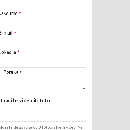
Vaše ime
*
E-mail
*
Lokacija
*
Ubacite video ili foto
Možete da ubacite do 3 fotografije ili videa. Ne