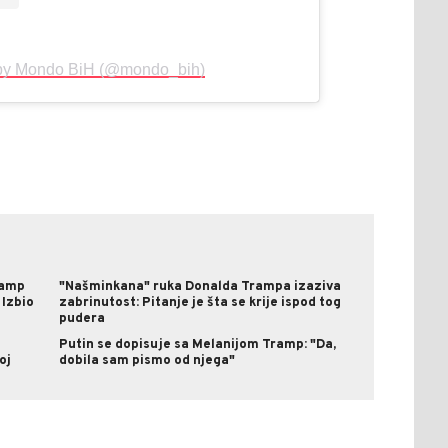
 by Mondo BiH (@mondo_bih)
ramp
"Našminkana" ruka Donalda Trampa izaziva
 Izbio
zabrinutost: Pitanje je šta se krije ispod tog
pudera
Putin se dopisuje sa Melanijom Tramp: "Da,
oj
dobila sam pismo od njega"