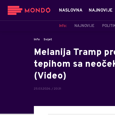
NASLOVNA
NAJNOVIJE
Info:
NAJNOVIJE
POLITI
Info
Svijet
Melanija Tramp pr
tepihom sa neoče
(Video)
25.03.2026. / 20:31