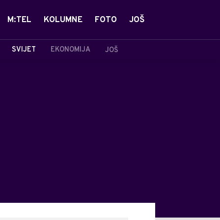
M:TEL
KOLUMNE
FOTO
JOŠ
SVIJET
EKONOMIJA
JOŠ