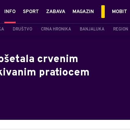
INFO
SPORT
ZABAVA
MAGAZIN
MOBIT
KA
DRUŠTVO
CRNA HRONIKA
BANJALUKA
REGION
ošetala crvenim
kivanim pratiocem