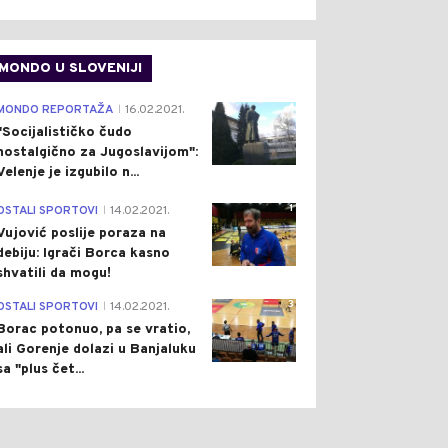
MONDO U SLOVENIJI
4
MONDO REPORTAŽA
16.02.2021.
|
"Socijalističko čudo
nostalgično za Jugoslavijom":
Velenje je izgubilo n...
1
OSTALI SPORTOVI
14.02.2021.
|
Vujović poslije poraza na
debiju: Igrači Borca kasno
shvatili da mogu!
3
OSTALI SPORTOVI
14.02.2021.
|
Borac potonuo, pa se vratio,
ali Gorenje dolazi u Banjaluku
sa "plus čet...