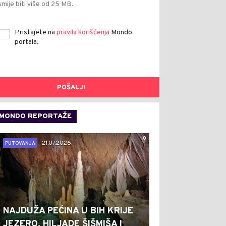
smije biti više od 25 MB.
Pristajete na
pravila korišćenja
Mondo
portala.
POŠALJI
MONDO REPORTAŽE
0
21.07.2026.
PUTOVANJA
NAJDUŽA PEĆINA U BIH KRIJE
JEZERO, HILJADE ŠIŠMIŠA I