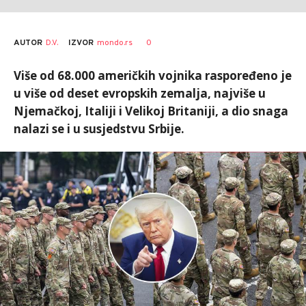
AUTOR
D.V.
0
IZVOR
mondo.rs
Više od 68.000 američkih vojnika raspoređeno je
u više od deset evropskih zemalja, najviše u
Njemačkoj, Italiji i Velikoj Britaniji, a dio snaga
nalazi se i u susjedstvu Srbije.