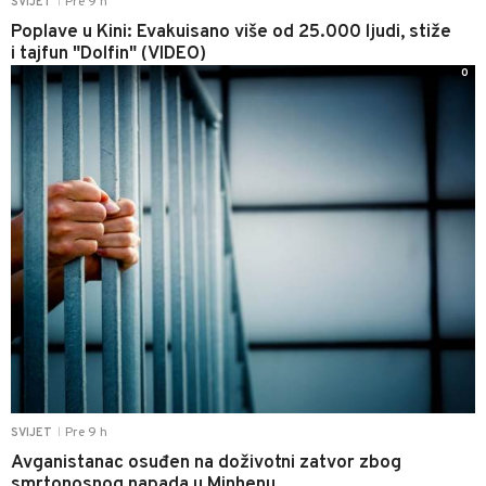
Pre 9 h
SVIJET
|
Poplave u Kini: Evakuisano više od 25.000 ljudi, stiže
i tajfun "Dolfin" (VIDEO)
0
Pre 9 h
SVIJET
|
Avganistanac osuđen na doživotni zatvor zbog
smrtonosnog napada u Minhenu