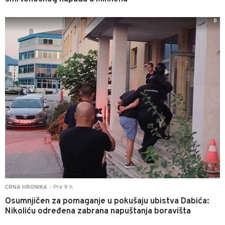
0
Pre 9 h
CRNA HRONIKA
|
Osumnjičen za pomaganje u pokušaju ubistva Dabića:
Nikoliću određena zabrana napuštanja boravišta