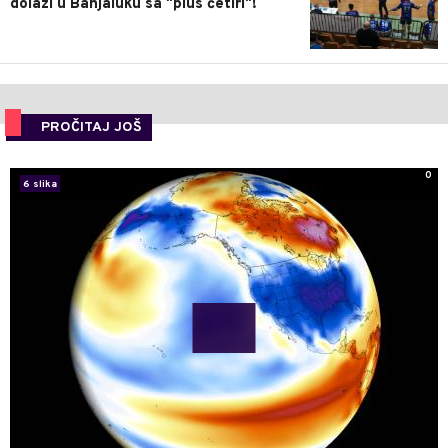
dolazi u Banjaluku sa "plus četiri"!
PROČITAJ JOŠ
0
6 slika