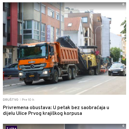
0
Pre 10 h
DRUŠTVO
|
Privremena obustava: U petak bez saobraćaja u
dijelu Ulice Prvog krajiškog korpusa
0
3 slika