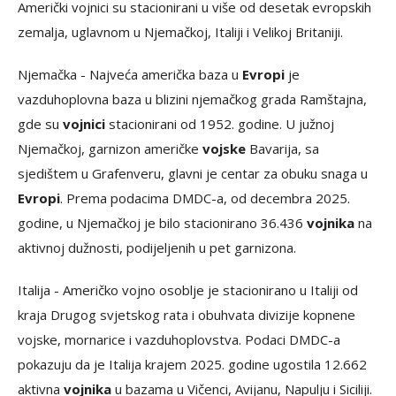
Američki vojnici su stacionirani u više od desetak evropskih
zemalja, uglavnom u Njemačkoj, Italiji i Velikoj Britaniji.
Njemačka - Najveća američka baza u
Evropi
je
vazduhoplovna baza u blizini njemačkog grada Ramštajna,
gde su
vojnici
stacionirani od 1952. godine. U južnoj
Njemačkoj, garnizon američke
vojske
Bavarija, sa
sjedištem u Grafenveru, glavni je centar za obuku snaga u
Evropi
. Prema podacima DMDC-a, od decembra 2025.
godine, u Njemačkoj je bilo stacionirano 36.436
vojnika
na
aktivnoj dužnosti, podijeljenih u pet garnizona.
Italija - Američko vojno osoblje je stacionirano u Italiji od
kraja Drugog svjetskog rata i obuhvata divizije kopnene
vojske, mornarice i vazduhoplovstva. Podaci DMDC-a
pokazuju da je Italija krajem 2025. godine ugostila 12.662
aktivna
vojnika
u bazama u Vičenci, Avijanu, Napulju i Siciliji.