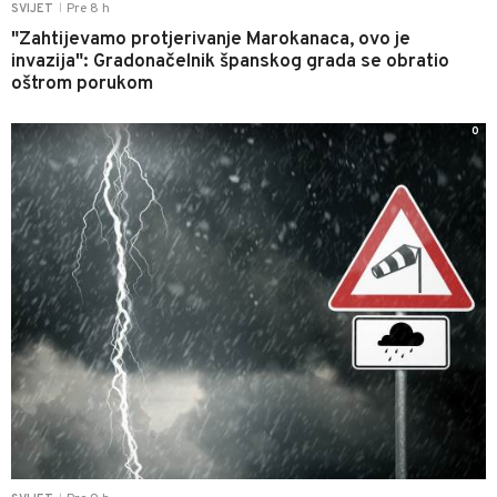
Pre 8 h
SVIJET
|
"Zahtijevamo protjerivanje Marokanaca, ovo je
invazija": Gradonačelnik španskog grada se obratio
oštrom porukom
0