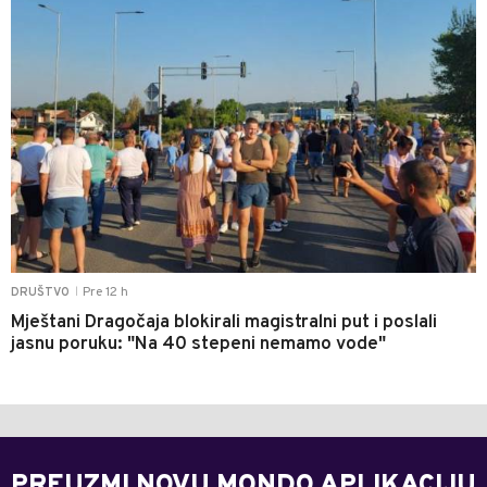
Pre 12 h
DRUŠTVO
|
Mještani Dragočaja blokirali magistralni put i poslali
jasnu poruku: "Na 40 stepeni nemamo vode"
PREUZMI NOVU MONDO APLIKACIJU