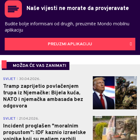
Naše vijesti ne morate da provjeravate
Budite bolje informisani od drugih, preuzmite Mondo mobilnu
aplikaciju
PREUZMI APLIKACIJU
MOŽDA ĆE VAS ZANIMATI
0
SVIJET
30.04.2026.
|
Tramp zaprijetio povlačenjem
trupa iz Njemačke: Bijela kuća,
NATO i njemačka ambasada bez
odgovora
0
SVIJET
21.04.2026.
|
Incident proglašen "moralnim
propustom": IDF kaznio izraelske
vojnike koji su maljem razbili