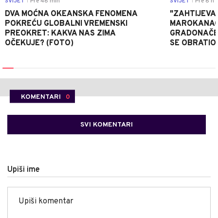
SVIJET
Pre 48 min
SVIJET
Pre 8 h
|
|
DVA MOĆNA OKEANSKA FENOMENA
"ZAHTIJEVA
POKREĆU GLOBALNI VREMENSKI
MAROKANACA
PREOKRET: KAKVA NAS ZIMA
GRADONAČE
OČEKUJE? (FOTO)
SE OBRATI
KOMENTARI
0
SVI KOMENTARI
Upiši ime