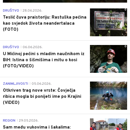
0
DRUŠTVO
28.06.2026.
|
Teslić čuva praistoriju: Rastuška pećina
kao svjedok života neandertalaca
(FOTO)
0
DRUŠTVO
06.06.2026.
|
U Mićinoj pećini s mladim naučnikom iz
BiH: Istina o šišmišima i mitu o kosi
(FOTO/VIDEO)
0
ZANIMLJIVOSTI
05.06.2026.
|
Otkriven trag nove vrste: Čovječja
ribica mogla bi ponijeti ime po Krajini
(VIDEO)
0
REGION
29.05.2026.
|
Sam među vukovima i šakalima: