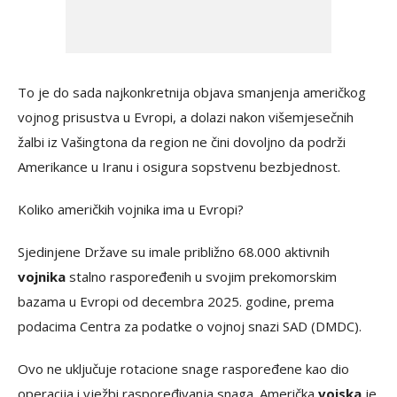
To je do sada najkonkretnija objava smanjenja američkog
vojnog prisustva u Evropi, a dolazi nakon višemjesečnih
žalbi iz Vašingtona da region ne čini dovoljno da podrži
Amerikance u Iranu i osigura sopstvenu bezbjednost.
Koliko američkih vojnika ima u Evropi?
Sjedinjene Države su imale približno 68.000 aktivnih
vojnika
stalno raspoređenih u svojim prekomorskim
bazama u Evropi od decembra 2025. godine, prema
podacima Centra za podatke o vojnoj snazi SAD (DMDC).
Ovo ne uključuje rotacione snage raspoređene kao dio
operacija i vježbi raspoređivanja snaga. Američka
vojska
je