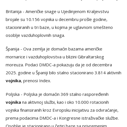
Britanija - Američke snage u Ujedinjenom Kraljevstvu
brojale su 10.156 vojnika u decembru prošle godine,
stacioniranih u tri baze, u kojima je uglavnom smešteno
osoblje vazduhoplovnih snaga.
Španija - Ova zemlja je domaćin bazama američke
mornarice i vazduhoplovstva u blizini Gibraltarskog
moreuza. Podaci DMDC-a pokazuju da je od decembra
2025. godine u Španiji bilo stalno stacionirano 3.814 aktivnih
vojnika
, prenosi Index.
Poljska - Poljska je domaćin 369 stalno raspoređenih
vojnika
na aktivnoj službi, kao i oko 10.000 rotacionih
vojnika finansiranih kroz Evropsku inicijativu za odvraćanje,
prema podacima DMDC-a i Kongresne istraživačke službe.
Osoblje je stacionirano u četiri baze sa privremenim