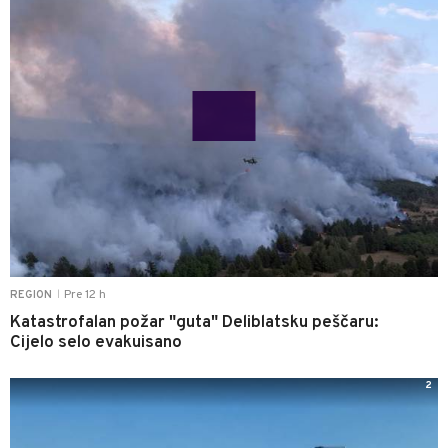
Pre 12 h
REGION
|
Katastrofalan požar "guta" Deliblatsku peščaru:
Cijelo selo evakuisano
2