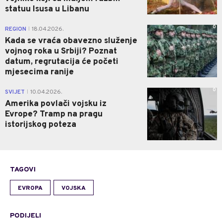
statuu Isusa u Libanu
0
REGION
18.04.2026.
|
Kada se vraća obavezno služenje
vojnog roka u Srbiji? Poznat
datum, regrutacija će početi
mjesecima ranije
0
SVIJET
10.04.2026.
|
Amerika povlači vojsku iz
Evrope? Tramp na pragu
istorijskog poteza
TAGOVI
EVROPA
VOJSKA
PODIJELI