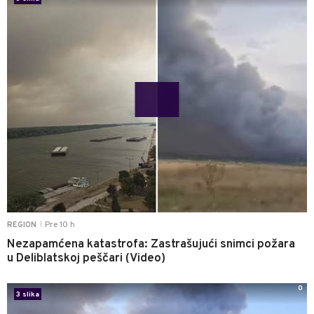
Pre 10 h
REGION
|
Nezapamćena katastrofa: Zastrašujući snimci požara
u Deliblatskoj peščari (Video)
0
3 slika