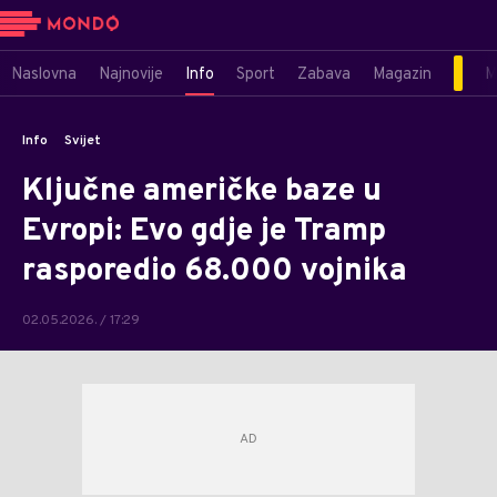
Naslovna
Najnovije
Info
Sport
Zabava
Magazin
M
Info
Svijet
Ključne američke baze u
Evropi: Evo gdje je Tramp
rasporedio 68.000 vojnika
02.05.2026. / 17:29