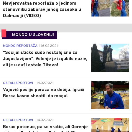
Nevjerovatna reportaža o jedinom
stanovniku zaboravljenog zaseoka u
Dalmaciji (VIDEO)
MONDO U SLOVENIJI
4
MONDO REPORTAŽA
16.02.2021.
|
"Socijalističko čudo nostalgično za
Jugoslavijom": Velenje je izgubilo naziv,
ali je u duši ostalo Titovo!
1
OSTALI SPORTOVI
14.02.2021.
|
Vujović poslije poraza na debiju: Igrači
Borca kasno shvatili da mogu!
3
OSTALI SPORTOVI
14.02.2021.
|
Borac potonuo, pa se vratio, ali Gorenje