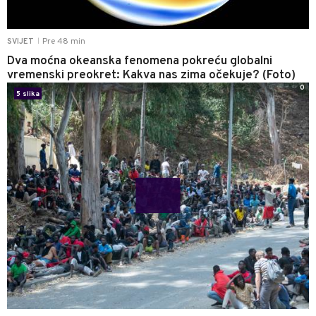
Pre 48 min
SVIJET
|
Dva moćna okeanska fenomena pokreću globalni
vremenski preokret: Kakva nas zima očekuje? (Foto)
0
5 slika