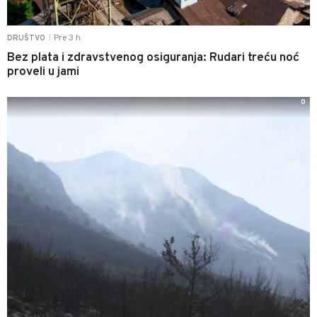
Pre 3 h
DRUŠTVO
|
Bez plata i zdravstvenog osiguranja: Rudari treću noć
proveli u jami
0