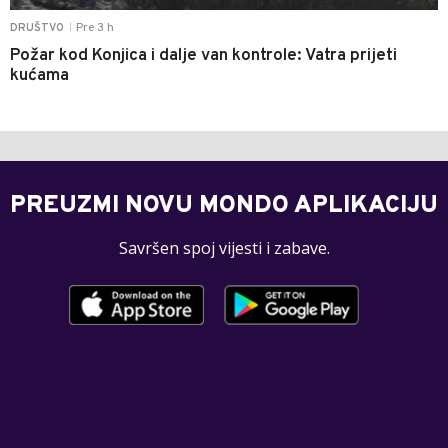
Pre 3 h
DRUŠTVO
|
Požar kod Konjica i dalje van kontrole: Vatra prijeti
kućama
PREUZMI NOVU MONDO APLIKACIJU
Savršen spoj vijesti i zabave.