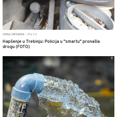
Pre 1 h
CRNA HRONIKA
|
Hapšenje u Trebinju: Policija u "smartu" pronašla
drogu (FOTO)
0