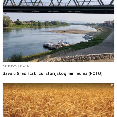
Pre 1 h
DRUŠTVO
|
Sava u Gradišci blizu istorijskog minimuma (FOTO)
0