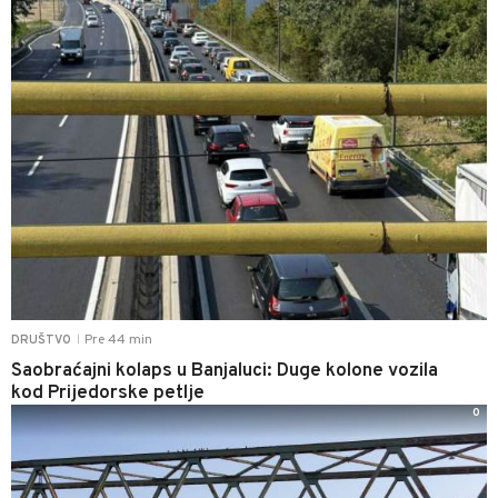
Pre 44 min
DRUŠTVO
|
Saobraćajni kolaps u Banjaluci: Duge kolone vozila
kod Prijedorske petlje
0