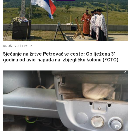
Pre 1 h
DRUŠTVO
|
Sjećanje na žrtve Petrovačke ceste: Obilježena 31
godina od avio-napada na izbjegličku kolonu (FOTO)
0