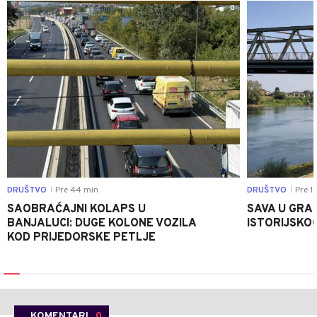
0
DRUŠTVO
Pre 44 min
DRUŠTVO
Pre 1 
|
|
SAOBRAĆAJNI KOLAPS U
SAVA U GRAD
BANJALUCI: DUGE KOLONE VOZILA
ISTORIJSKOG
KOD PRIJEDORSKE PETLJE
KOMENTARI
0