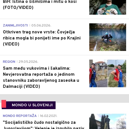
BiH: Istina o šišmišima i mitu o kosi
(FOTO/VIDEO)
0
ZANIMLJIVOSTI
05.06.2026.
|
Otkriven trag nove vrste: Čovječja
ribica mogla bi ponijeti ime po Krajini
(VIDEO)
0
REGION
29.05.2026.
|
Sam među vukovima i šakalima:
Nevjerovatna reportaža o jedinom
stanovniku zaboravljenog zaseoka u
Dalmaciji (VIDEO)
MONDO U SLOVENIJI
4
MONDO REPORTAŽA
16.02.2021.
|
"Socijalističko čudo nostalgično za
Jugoslavijom": Velenje je izgubilo naziv,