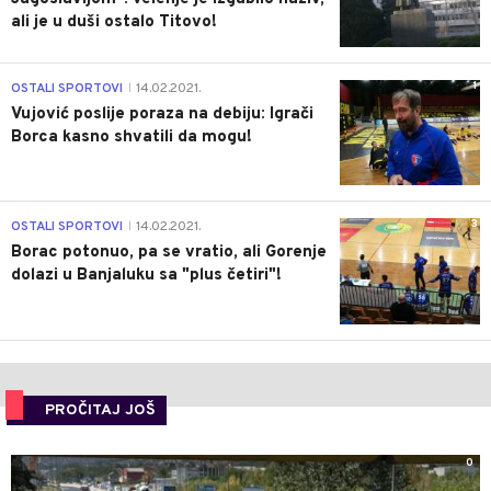
ali je u duši ostalo Titovo!
1
OSTALI SPORTOVI
14.02.2021.
|
Vujović poslije poraza na debiju: Igrači
Borca kasno shvatili da mogu!
3
OSTALI SPORTOVI
14.02.2021.
|
Borac potonuo, pa se vratio, ali Gorenje
dolazi u Banjaluku sa "plus četiri"!
PROČITAJ JOŠ
0