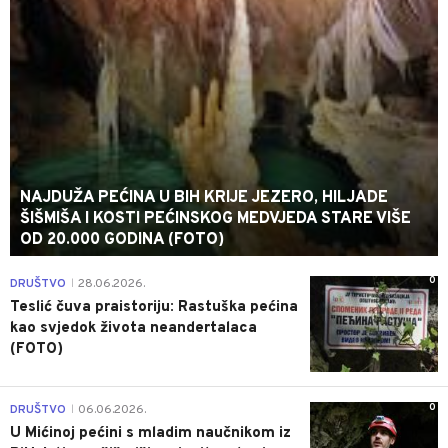
NAJDUŽA PEĆINA U BIH KRIJE JEZERO, HILJADE
ŠIŠMIŠA I KOSTI PEĆINSKOG MEDVJEDA STARE VIŠE
OD 20.000 GODINA (FOTO)
0
DRUŠTVO
28.06.2026.
|
Teslić čuva praistoriju: Rastuška pećina
kao svjedok života neandertalaca
(FOTO)
0
DRUŠTVO
06.06.2026.
|
U Mićinoj pećini s mladim naučnikom iz