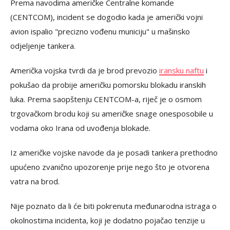
Prema navodima američke Centralne komande
(CENTCOM), incident se dogodio kada je američki vojni
avion ispalio "precizno vođenu municiju" u mašinsko
odjeljenje tankera.
Američka vojska tvrdi da je brod prevozio
iransku naftu
i
pokušao da probije američku pomorsku blokadu iranskih
luka. Prema saopštenju CENTCOM-a, riječ je o osmom
trgovačkom brodu koji su američke snage onesposobile u
vodama oko Irana od uvođenja blokade.
Iz američke vojske navode da je posadi tankera prethodno
upućeno zvanično upozorenje prije nego što je otvorena
vatra na brod.
Nije poznato da li će biti pokrenuta međunarodna istraga o
okolnostima incidenta, koji je dodatno pojačao tenzije u