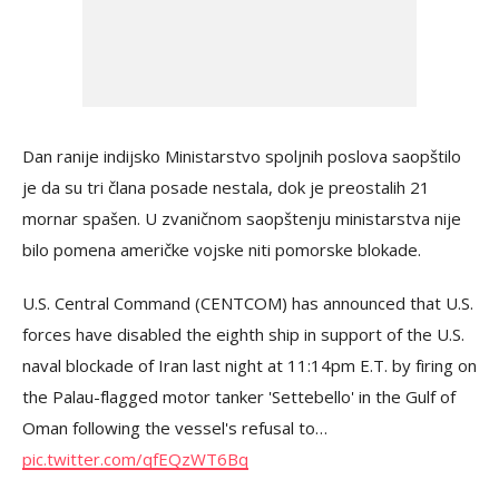
Dan ranije indijsko Ministarstvo spoljnih poslova saopštilo
je da su tri člana posade nestala, dok je preostalih 21
mornar spašen. U zvaničnom saopštenju ministarstva nije
bilo pomena američke vojske niti pomorske blokade.
U.S. Central Command (CENTCOM) has announced that U.S.
forces have disabled the eighth ship in support of the U.S.
naval blockade of Iran last night at 11:14pm E.T. by firing on
the Palau-flagged motor tanker 'Settebello' in the Gulf of
Oman following the vessel's refusal to…
pic.twitter.com/qfEQzWT6Bq