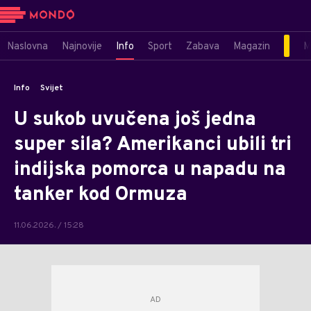
Naslovna
Najnovije
Info
Sport
Zabava
Magazin
M
Info
Svijet
U sukob uvučena još jedna
super sila? Amerikanci ubili tri
indijska pomorca u napadu na
tanker kod Ormuza
11.06.2026. / 15:28