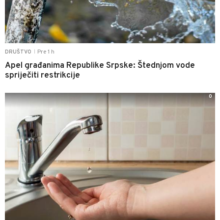
Pre 1 h
DRUŠTVO
|
Apel građanima Republike Srpske: Štednjom vode
spriječiti restrikcije
0