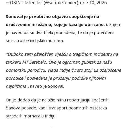
June 10, 2026
— OSINTdefender (@sentdefender)
Sonoval je prvobitno objavio saopštenje na
društvenim mrežama, koje je kasnije obrisano
, u kojem
je naveo da su dva tijela pronađena, te da je potvrđena
smrt trojice indijskih mornara.
"Duboko sam ožalošćen viješću o tragičnom incidentu na
tankeru MT Setebelo. Ovo je ogroman gubitak za našu
pomorsku porodicu. Vlada Indije čvrsto stoji uz ožalošćene
porodice i posvećena je pružanju podrške njihovim
najbližima",
naveo je Sonoval.
On je dodao da je naložio hitnu repatrijaciju spašenih
članova posade, kao i transport posmrtnih ostataka
stradalih mornara u Indiju.