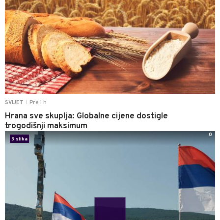
Pre 1 h
SVIJET
|
Hrana sve skuplja: Globalne cijene dostigle
trogodišnji maksimum
0
5 slika