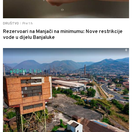
Pre 1 h
DRUŠTVO
|
Rezervoari na Manjači na minimumu: Nove restrikcije
vode u dijelu Banjaluke
0