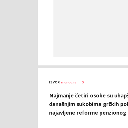
0
IZVOR
mondo.rs
Najmanje četiri osobe su uhapš
današnjim sukobima grčkih poljo
najavljene reforme penzionog 