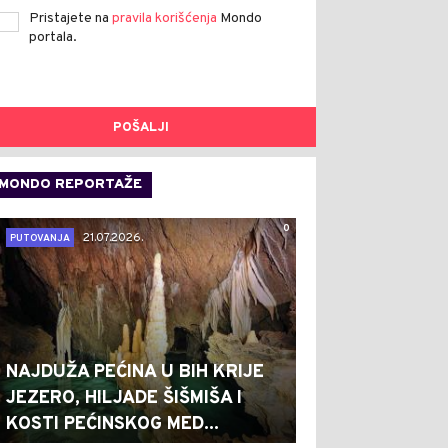
Pristajete na
pravila korišćenja
Mondo
portala.
POŠALJI
MONDO REPORTAŽE
0
21.07.2026.
PUTOVANJA
NAJDUŽA PEĆINA U BIH KRIJE
JEZERO, HILJADE ŠIŠMIŠA I
KOSTI PEĆINSKOG MED...