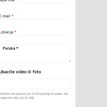
Vaše ime
*
E-mail
*
Lokacija
*
Ubacite video ili foto
Možete da ubacite do 3 fotografije ili videa. Ne
smije biti više od 25 MB.