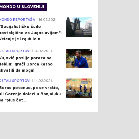
MONDO U SLOVENIJI
4
MONDO REPORTAŽA
16.02.2021.
|
"Socijalističko čudo
nostalgično za Jugoslavijom":
Velenje je izgubilo n...
1
OSTALI SPORTOVI
14.02.2021.
|
Vujović poslije poraza na
debiju: Igrači Borca kasno
shvatili da mogu!
3
OSTALI SPORTOVI
14.02.2021.
|
Borac potonuo, pa se vratio,
ali Gorenje dolazi u Banjaluku
sa "plus čet...