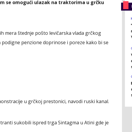
a im se omogući ulazak na traktorima u grčku
ih mera štednje pošto levičarska vlada grčkog
a podigne penzione doprinose i poreze kako bi se
nstracije u grčkoj prestonici, navodi ruski kanal.
tranti sukobili ispred trga Sintagma u Atini gde je