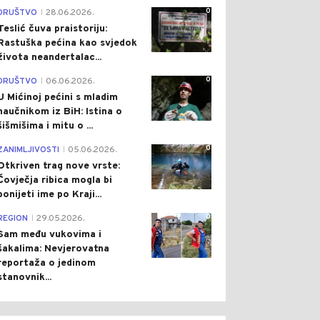
0
DRUŠTVO
28.06.2026.
|
Teslić čuva praistoriju:
Rastuška pećina kao svjedok
života neandertalac...
0
DRUŠTVO
06.06.2026.
|
U Mićinoj pećini s mladim
naučnikom iz BiH: Istina o
šišmišima i mitu o ...
0
ZANIMLJIVOSTI
05.06.2026.
|
Otkriven trag nove vrste:
Čovječja ribica mogla bi
ponijeti ime po Kraji...
0
REGION
29.05.2026.
|
Sam među vukovima i
šakalima: Nevjerovatna
reportaža o jedinom
stanovnik...