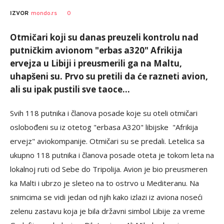
0
IZVOR
mondo.rs
Otmičari koji su danas preuzeli kontrolu nad
putničkim avionom "erbas a320" Afrikija
ervejza u Libiji i preusmerili ga na Maltu,
uhapšeni su. Prvo su pretili da će razneti avion,
ali su ipak pustili sve taoce...
Svih 118 putnika i članova posade koje su oteli otmičari
oslobođeni su iz otetog "erbasa A320" libijske "Afrikija
ervejz" aviokompanije. Otmičari su se predali. Letelica sa
ukupno 118 putnika i članova posade oteta je tokom leta na
lokalnoj ruti od Sebe do Tripolija. Avion je bio preusmeren
ka Malti i ubrzo je sleteo na to ostrvo u Mediteranu. Na
snimcima se vidi jedan od njih kako izlazi iz aviona noseći
zelenu zastavu koja je bila državni simbol Libije za vreme