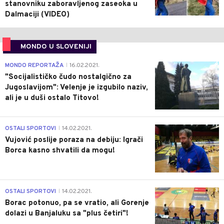
stanovniku zaboravljenog zaseoka u
Dalmaciji (VIDEO)
MONDO U SLOVENIJI
4
MONDO REPORTAŽA
16.02.2021.
|
"Socijalističko čudo nostalgično za
Jugoslavijom": Velenje je izgubilo naziv,
ali je u duši ostalo Titovo!
1
OSTALI SPORTOVI
14.02.2021.
|
Vujović poslije poraza na debiju: Igrači
Borca kasno shvatili da mogu!
3
OSTALI SPORTOVI
14.02.2021.
|
Borac potonuo, pa se vratio, ali Gorenje
dolazi u Banjaluku sa "plus četiri"!