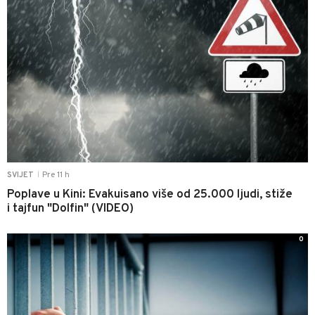
Pre 11 h
SVIJET
|
Poplave u Kini: Evakuisano više od 25.000 ljudi, stiže
i tajfun "Dolfin" (VIDEO)
0