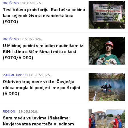
0
DRUŠTVO
28.06.2026.
|
Teslić čuva praistoriju: Rastuška pećina
kao svjedok života neandertalaca
(FOTO)
0
DRUŠTVO
06.06.2026.
|
U Mićinoj pećini s mladim naučnikom iz
BiH: Istina o šišmišima i mitu o kosi
(FOTO/VIDEO)
0
ZANIMLJIVOSTI
05.06.2026.
|
Otkriven trag nove vrste: Čovječja
ribica mogla bi ponijeti ime po Krajini
(VIDEO)
0
REGION
29.05.2026.
|
Sam među vukovima i šakalima:
Nevjerovatna reportaža o jedinom