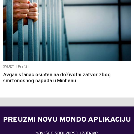
Pre 12 h
SVIJET
|
Avganistanac osuđen na doživotni zatvor zbog
smrtonosnog napada u Minhenu
PREUZMI NOVU MONDO APLIKACIJU
Savršen spoj vijesti i zabave.