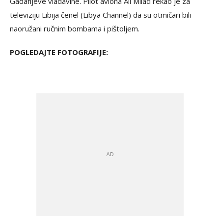
Gadafijeve vladavine. Pilot aviona Ali Milad rekao je za
televiziju Libija čenel (Libya Channel) da su otmičari bili
naoružani ručnim bombama i pištoljem.
POGLEDAJTE FOTOGRAFIJE: