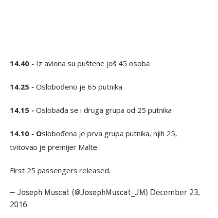
14.40
- Iz aviona su puštene još 45 osoba
14.25 -
Oslobođeno je 65 putnika
14.15 -
Oslobađa se i druga grupa od 25 putnika
14.10 - O
slobođena je prva grupa putnika, njih 25,
tvitovao je premijer Malte.
First 25 passengers released.
December 23,
— Joseph Muscat (@JosephMuscat_JM)
2016