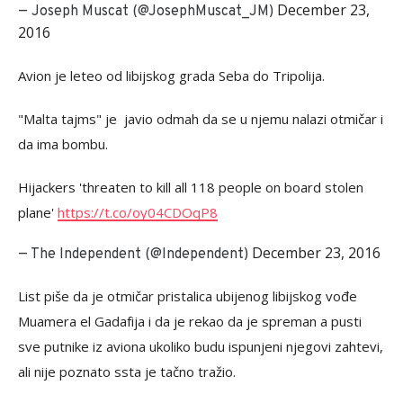
December 23,
— Joseph Muscat (@JosephMuscat_JM)
2016
Avion je leteo od libijskog grada Seba do Tripolija.
"Malta tajms" je javio odmah da se u njemu nalazi otmičar i
da ima bombu.
Hijackers 'threaten to kill all 118 people on board stolen
plane'
https://t.co/oy04CDOqP8
December 23, 2016
— The Independent (@Independent)
List piše da je otmičar pristalica ubijenog libijskog vođe
Muamera el Gadafija i da je rekao da je spreman a pusti
sve putnike iz aviona ukoliko budu ispunjeni njegovi zahtevi,
ali nije poznato ssta je tačno tražio.