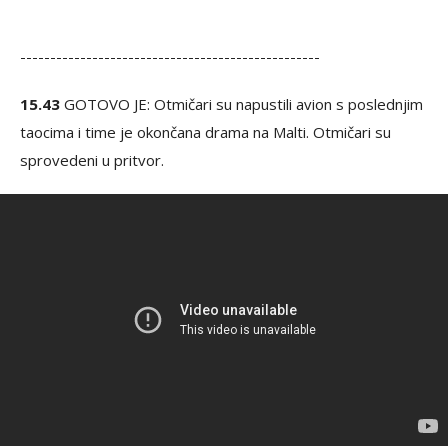
--------------------------------------------------
15.43
GOTOVO JE: Otmičari su napustili avion s poslednjim
taocima i time je okončana drama na Malti. Otmičari su
sprovedeni u pritvor.