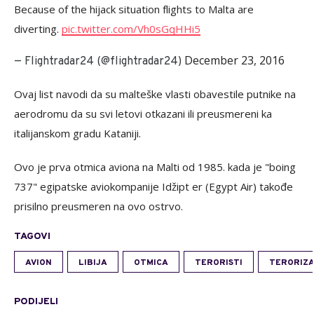
Because of the hijack situation flights to Malta are
diverting.
pic.twitter.com/Vh0sGqHHi5
December 23, 2016
— Flightradar24 (@flightradar24)
Ovaj list navodi da su malteške vlasti obavestile putnike na
aerodromu da su svi letovi otkazani ili preusmereni ka
italijanskom gradu Kataniji.
Ovo je prva otmica aviona na Malti od 1985. kada je "boing
737" egipatske aviokompanije Idžipt er (Egypt Air) takođe
prisilno preusmeren na ovo ostrvo.
TAGOVI
AVION
LIBIJA
OTMICA
TERORISTI
TERORIZ
PODIJELI