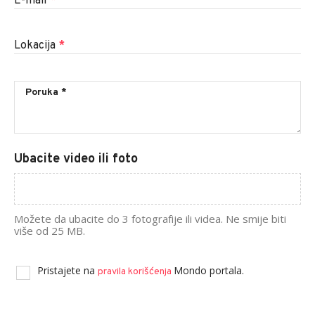
E-mail
*
Lokacija
*
Ubacite video ili foto
Možete da ubacite do 3 fotografije ili videa. Ne smije biti
više od 25 MB.
Pristajete na
Mondo portala.
pravila korišćenja