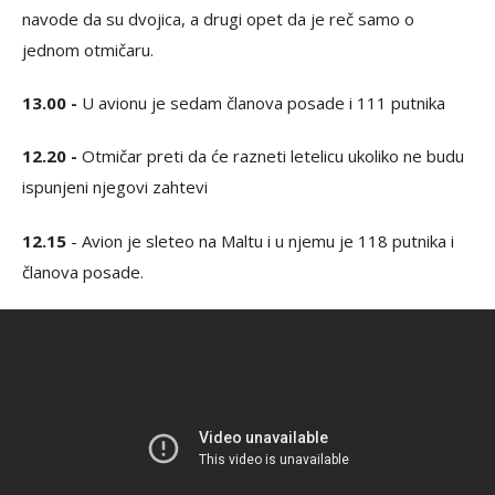
navode da su dvojica, a drugi opet da je reč samo o
jednom otmičaru.
13.00 -
U avionu je sedam članova posade i 111 putnika
12.20 -
Otmičar preti da će razneti letelicu ukoliko ne budu
ispunjeni njegovi zahtevi
12.15
- Avion je sleteo na Maltu i u njemu je 118 putnika i
članova posade.