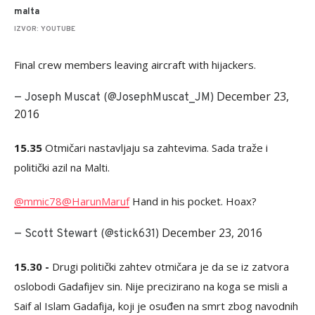
malta
IZVOR: YOUTUBE
Final crew members leaving aircraft with hijackers.
December 23,
— Joseph Muscat (@JosephMuscat_JM)
2016
15.35
Otmičari nastavljaju sa zahtevima. Sada traže i
politički azil na Malti.
@mmic78
@HarunMaruf
Hand in his pocket. Hoax?
December 23, 2016
— Scott Stewart (@stick631)
15.30 -
Drugi politički zahtev otmičara je da se iz zatvora
oslobodi Gadafijev sin. Nije precizirano na koga se misli a
Saif al Islam Gadafija, koji je osuđen na smrt zbog navodnih