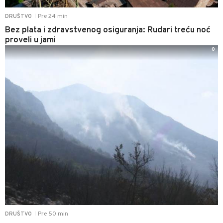
Pre 24 min
DRUŠTVO
|
Bez plata i zdravstvenog osiguranja: Rudari treću noć
proveli u jami
0
Pre 50 min
DRUŠTVO
|