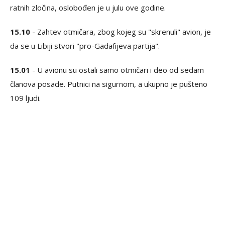
ratnih zločina, oslobođen je u julu ove godine.
15.10
- Zahtev otmičara, zbog kojeg su "skrenuli" avion, je
da se u Libiji stvori "pro-Gadafijeva partija".
15.01
- U avionu su ostali samo otmičari i deo od sedam
članova posade. Putnici na sigurnom, a ukupno je pušteno
109 ljudi.