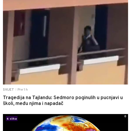
Pre 1 h
SVIJET
|
Tragedija na Tajlandu: Sedmoro poginulih u pucnjavi u
školi, među njima i napadač
0
6 slika