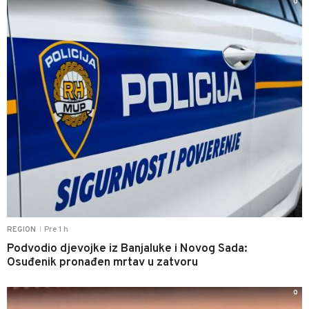
0
Pre 1 h
REGION
|
Podvodio djevojke iz Banjaluke i Novog Sada:
Osuđenik pronađen mrtav u zatvoru
0