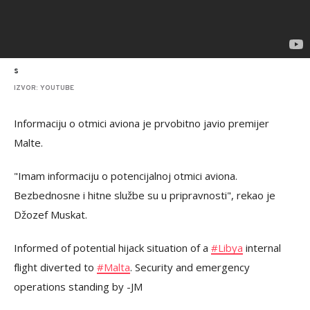
s
IZVOR: YOUTUBE
Informaciju o otmici aviona je prvobitno javio premijer
Malte.
"Imam informaciju o potencijalnoj otmici aviona.
Bezbednosne i hitne službe su u pripravnosti", rekao je
Džozef Muskat.
Informed of potential hijack situation of a
#Libya
internal
flight diverted to
#Malta
. Security and emergency
operations standing by -JM