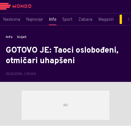
Naslovna
Najnovije
Info
Sport
Zabava
Magazin
M
Info
Svijet
GOTOVO JE: Taoci oslobođeni,
otmičari uhapšeni
23.12.2016. / 20:04