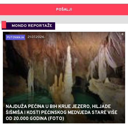
POŠALJI
MONDO REPORTAŽE
0
21.07.2026.
PUTOVANJA
NAJDUŽA PEĆINA U BIH KRIJE JEZERO, HILJADE
ŠIŠMIŠA I KOSTI PEĆINSKOG MEDVJEDA STARE VIŠE
OD 20.000 GODINA (FOTO)