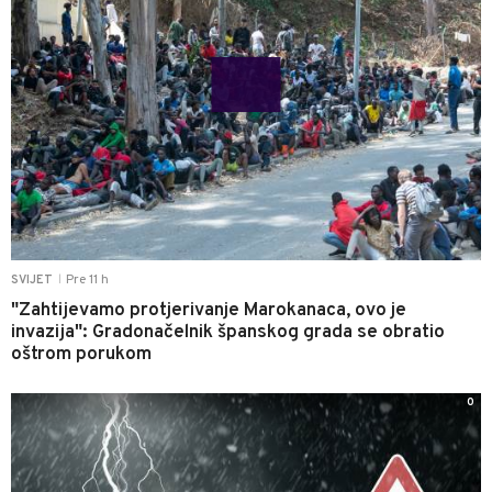
Pre 11 h
SVIJET
|
"Zahtijevamo protjerivanje Marokanaca, ovo je
invazija": Gradonačelnik španskog grada se obratio
oštrom porukom
0