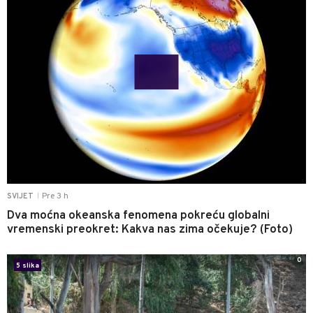
Pre 3 h
SVIJET
|
Dva moćna okeanska fenomena pokreću globalni
vremenski preokret: Kakva nas zima očekuje? (Foto)
0
5 slika