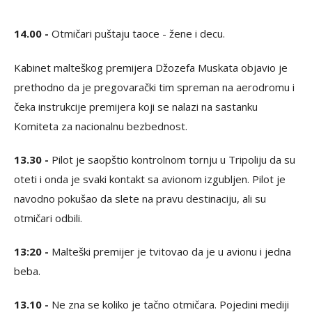
14.00 -
Otmičari puštaju taoce - žene i decu.
Kabinet malteškog premijera Džozefa Muskata objavio je
prethodno da je pregovarački tim spreman na aerodromu i
čeka instrukcije premijera koji se nalazi na sastanku
Komiteta za nacionalnu bezbednost.
13.30 -
Pilot je saopštio kontrolnom tornju u Tripoliju da su
oteti i onda je svaki kontakt sa avionom izgubljen. Pilot je
navodno pokušao da slete na pravu destinaciju, ali su
otmičari odbili.
13:20 -
Malteški premijer je tvitovao da je u avionu i jedna
beba.
13.10 -
Ne zna se koliko je tačno otmičara. Pojedini mediji