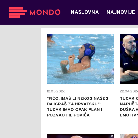
NASLOVNA
NAJNOVIJE
0
12.05.2026.
22.04.202
"FIĆO, IMAŠ LI NEKOG NAŠEG
TUCAK 
DA IGRAŠ ZA HRVATSKU":
NAPUŠTA
TUCAK IMAO OPAK PLAN I
DUŠKA 
POZVAO FILIPOVIĆA
EMOTIV
0