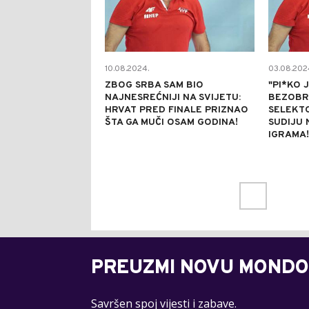
10.08.2024.
03.08.202
ZBOG SRBA SAM BIO
"PI*KO 
NAJNESREĆNIJI NA SVIJETU:
BEZOBR
HRVAT PRED FINALE PRIZNAO
SELEKT
ŠTA GA MUČI OSAM GODINA!
SUDIJU 
IGRAMA!
PREUZMI NOVU MONDO
Savršen spoj vijesti i zabave.