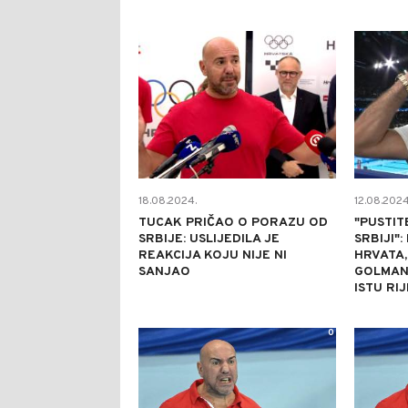
0
18.08.2024.
12.08.2024
TUCAK PRIČAO O PORAZU OD
"PUSTIT
SRBIJE: USLIJEDILA JE
SRBIJI"
REAKCIJA KOJU NIJE NI
HRVATA,
SANJAO
GOLMANA
ISTU RI
0