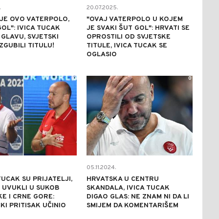
.
20.07.2025.
JE OVO VATERPOLO,
"OVAJ VATERPOLO U KOJEM
GOL": IVICA TUCAK
JE SVAKI ŠUT GOL": HRVATI SE
GLAVU, SVJETSKI
OPROSTILI OD SVJETSKE
ZGUBILI TITULU!
TITULE, IVICA TUCAK SE
OGLASIO
0
0
05.11.2024.
TUCAK SU PRIJATELJI,
HRVATSKA U CENTRU
H UVUKLI U SUKOB
SKANDALA, IVICA TUCAK
E I CRNE GORE:
DIGAO GLAS: NE ZNAM NI DA LI
ČKI PRITISAK UČINIO
SMIJEM DA KOMENTARIŠEM