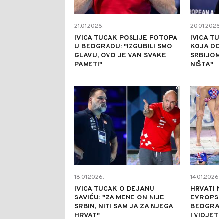
21.01.2026.
20.01.2026
IVICA TUCAK POSLIJE POTOPA
IVICA T
U BEOGRADU: "IZGUBILI SMO
KOJA DO
GLAVU, OVO JE VAN SVAKE
SRBIJOM
PAMETI"
NIŠTA"
0
18.01.2026.
14.01.2026
IVICA TUCAK O DEJANU
HRVATI 
SAVIĆU: "ZA MENE ON NIJE
EVROPS
SRBIN, NITI SAM JA ZA NJEGA
BEOGRA
HRVAT"
I VIDJET