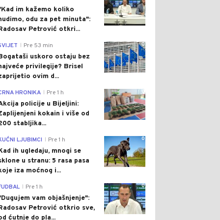
"Kad im kažemo koliko
nudimo, odu za pet minuta":
Radosav Petrović otkri...
0
SVIJET
Pre 53 min
|
Bogataši uskoro ostaju bez
najveće privilegije? Brisel
zaprijetio ovim d...
0
CRNA HRONIKA
Pre 1 h
|
Akcija policije u Bijeljini:
Zaplijenjeni kokain i više od
200 stabljika...
0
KUĆNI LJUBIMCI
Pre 1 h
|
Kad ih ugledaju, mnogi se
sklone u stranu: 5 rasa pasa
koje iza moćnog i...
0
FUDBAL
Pre 1 h
|
"Dugujem vam objašnjenje":
Radosav Petrović otkrio sve,
od ćutnje do pla...