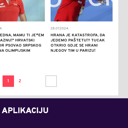
4.
28.07.2024.
JEDNA, MAMU TI JE*EM
HRANA JE KATASTROFA, DA
AZNU!" HRVATSKI
JEDEMO PAŠTETU!? TUCAK
OR PSOVAO SRPSKOG
OTKRIO GDJE SE HRANI
NA OLIMPIJSKIM
NJEGOV TIM U PARIZU!
1
2
 APLIKACIJU