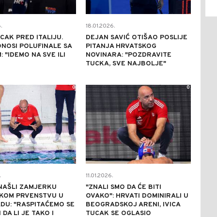
.
18.01.2026.
UCAK PRED ITALIJU.
DEJAN SAVIĆ OTIŠAO POSLIJE
NOSI POLUFINALE SA
PITANJA HRVATSKOG
: "IDEMO NA SVE ILI
NOVINARA: "POZDRAVITE
TUCKA, SVE NAJBOLJE"
0
0
.
11.01.2026.
NAŠLI ZAMJERKU
"ZNALI SMO DA ĆE BITI
KOM PRVENSTVU U
OVAKO": HRVATI DOMINIRALI U
DU: "RASPITAĆEMO SE
BEOGRADSKOJ ARENI, IVICA
I DA LI JE TAKO I
TUCAK SE OGLASIO