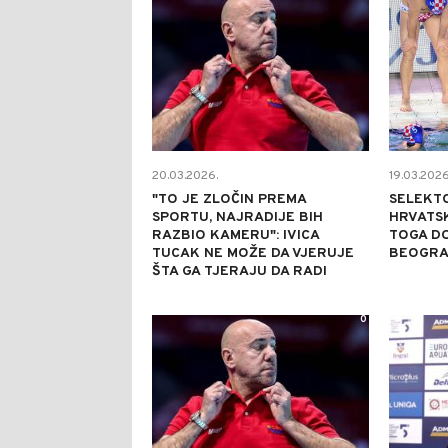
20.03.2026.
19.03.2026
"TO JE ZLOČIN PREMA
SELEKT
SPORTU, NAJRADIJE BIH
HRVATSK
RAZBIO KAMERU": IVICA
TOGA D
TUCAK NE MOŽE DA VJERUJE
BEOGRA
ŠTA GA TJERAJU DA RADI
0