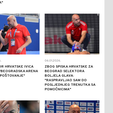
A"
0
0
.
06.01.2026.
R HRVATSKE IVICA
ZBOG SPISKA HRVATSKE ZA
 "BEOGRADSKA ARENA
BEOGRAD SELEKTORA
 POŠTOVANJE"
BOLJELA GLAVA:
"RASPRAVLJAO SAM DO
POSLJEDNJEG TRENUTKA SA
POMOĆNICIMA"
0
0