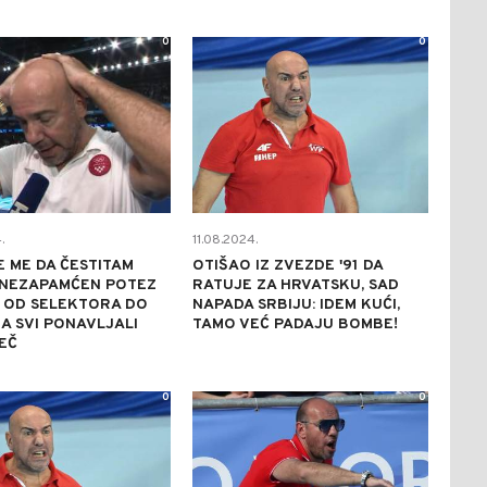
0
0
.
11.08.2024.
E ME DA ČESTITAM
OTIŠAO IZ ZVEZDE '91 DA
: NEZAPAMĆEN POTEZ
RATUJE ZA HRVATSKU, SAD
 OD SELEKTORA DO
NAPADA SRBIJU: IDEM KUĆI,
 SVI PONAVLJALI
TAMO VEĆ PADAJU BOMBE!
JEČ
0
0