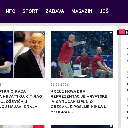
INFO
SPORT
ZABAVA
MAGAZIN
JOŠ
0
0
6.
26.03.2026.
OTKRIO KADA
KREĆE NOVA ERA
 HRVATSKU: CITIRAO
REPREZENTACIJE HRVATSKE:
VUJOŠEVIĆA U
IVICA TUCAK ISPUNIO
NOJ NAJAVI KRAJA
OBEĆANJE POSLIJE KIKSA U
BEOGRADU
0
0