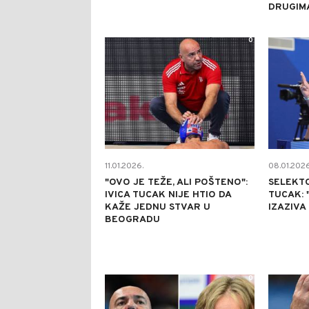
DRUGIM
0
11.01.2026.
08.01.2026
"OVO JE TEŽE, ALI POŠTENO":
SELEKTO
IVICA TUCAK NIJE HTIO DA
TUCAK:
KAŽE JEDNU STVAR U
IZAZIVA
BEOGRADU
0