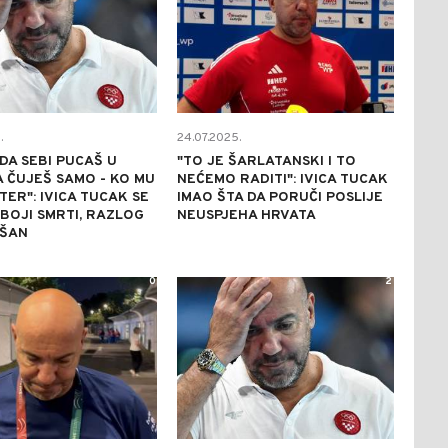
.
24.07.2025.
DA SEBI PUCAŠ U
"TO JE ŠARLATANSKI I TO
A ČUJEŠ SAMO - KO MU
NEĆEMO RADITI": IVICA TUCAK
TER": IVICA TUCAK SE
IMAO ŠTA DA PORUČI POSLIJE
 BOJI SMRTI, RAZLOG
NEUSPJEHA HRVATA
AŠAN
0
2