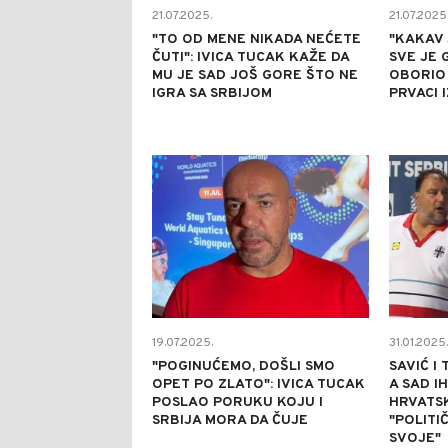
21.07.2025.
21.07.2025
"TO OD MENE NIKADA NEĆETE
"KAKAV 
ČUTI": IVICA TUCAK KAŽE DA
SVE JE 
MU JE SAD JOŠ GORE ŠTO NE
OBORIO 
IGRA SA SRBIJOM
PRVACI I
0
19.07.2025.
31.01.2025.
"POGINUĆEMO, DOŠLI SMO
SAVIĆ I 
OPET PO ZLATO": IVICA TUCAK
A SAD I
POSLAO PORUKU KOJU I
HRVATSK
SRBIJA MORA DA ČUJE
"POLITI
SVOJE"