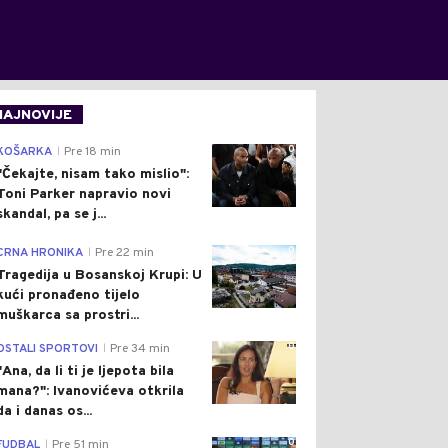
NAJNOVIJE
0
KOŠARKA
Pre 18 min
|
"Čekajte, nisam tako mislio":
Toni Parker napravio novi
skandal, pa se j...
0
CRNA HRONIKA
Pre 22 min
|
Tragedija u Bosanskoj Krupi: U
kući pronađeno tijelo
muškarca sa prostri...
0
OSTALI SPORTOVI
Pre 34 min
|
"Ana, da li ti je ljepota bila
mana?": Ivanovićeva otkrila
da i danas os...
0
FUDBAL
Pre 51 min
|