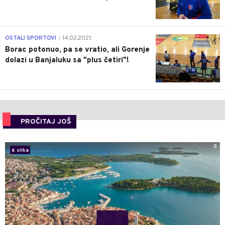
3
OSTALI SPORTOVI
14.02.2021.
|
Borac potonuo, pa se vratio, ali Gorenje
dolazi u Banjaluku sa "plus četiri"!
PROČITAJ JOŠ
0
6 slika