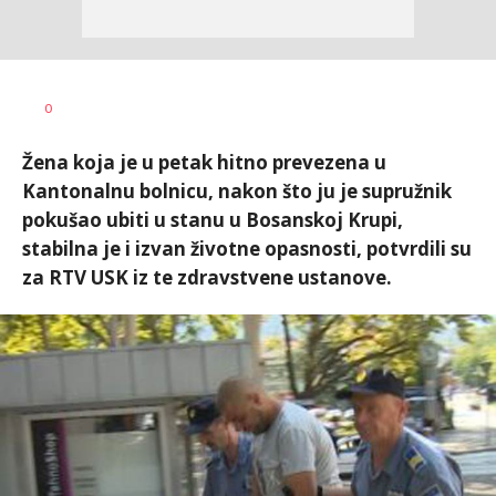
Dragana
AUTOR
0
Božić
Žena koja je u petak hitno prevezena u
Kantonalnu bolnicu, nakon što ju je supružnik
pokušao ubiti u stanu u Bosanskoj Krupi,
stabilna je i izvan životne opasnosti, potvrdili su
za RTV USK iz te zdravstvene ustanove.