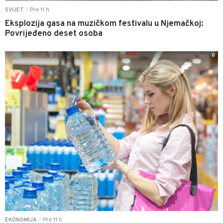
Pre 11 h
SVIJET
|
Eksplozija gasa na muzičkom festivalu u Njemačkoj:
Povrijeđeno deset osoba
0
Pre 11 h
EKONOMIJA
|