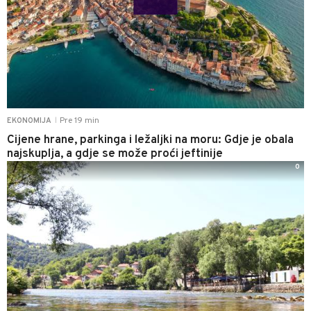
Pre 19 min
EKONOMIJA
|
Cijene hrane, parkinga i ležaljki na moru: Gdje je obala
najskuplja, a gdje se može proći jeftinije
0