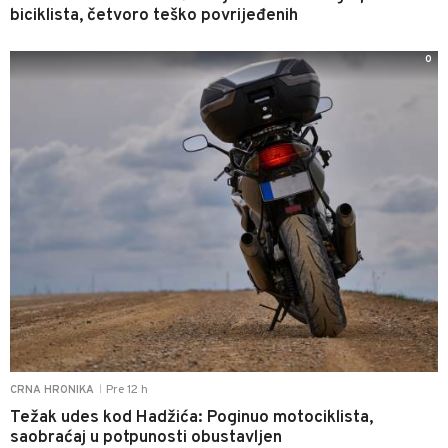
biciklista, četvoro teško povrijeđenih
0
Pre 12 h
CRNA HRONIKA
|
Težak udes kod Hadžića: Poginuo motociklista,
saobraćaj u potpunosti obustavljen