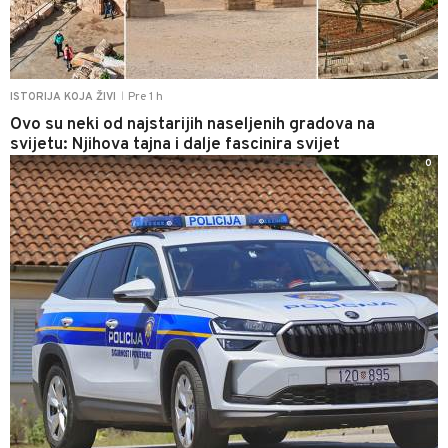
Pre 1 h
ISTORIJA KOJA ŽIVI
|
Ovo su neki od najstarijih naseljenih gradova na
svijetu: Njihova tajna i dalje fascinira svijet
0