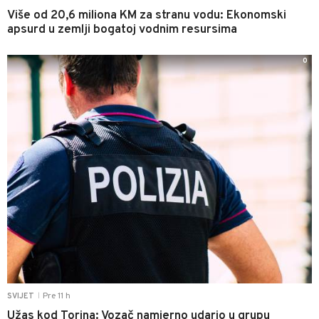
Više od 20,6 miliona KM za stranu vodu: Ekonomski
apsurd u zemlji bogatoj vodnim resursima
0
Pre 11 h
SVIJET
|
Užas kod Torina: Vozač namjerno udario u grupu