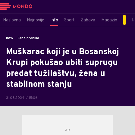
Naslovna
Najnovije
Info
Sport
Zabava
Magazin
M
Info
Crna hronika
Muškarac koji je u Bosanskoj
Krupi pokušao ubiti suprugu
predat tužilaštvu, žena u
stabilnom stanju
31.08.2024. / 15:06