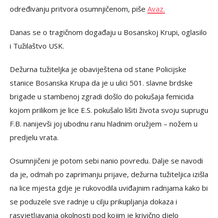
određivanju pritvora osumnjičenom, piše
Avaz.
Danas se o tragičnom događaju u Bosanskoj Krupi, oglasilo
i Tužilaštvo USK.
Dežurna tužiteljka je obaviještena od stane Policijske
stanice Bosanska Krupa da je u ulici 501. slavne brdske
brigade u stambenoj zgradi došlo do pokušaja femicida
kojom prilikom je lice E.S. pokušalo lišiti života svoju suprugu
F.B. nanijevši joj ubodnu ranu hladnim oružjem – nožem u
predjelu vrata.
Osumnjičeni je potom sebi nanio povredu. Dalje se navodi
da je, odmah po zaprimanju prijave, dežurna tužiteljica izišla
na lice mjesta gdje je rukovodila uviđajnim radnjama kako bi
se poduzele sve radnje u cilju prikupljanja dokaza i
rasvjetljavanja okolnosti pod kojim je krivično djelo