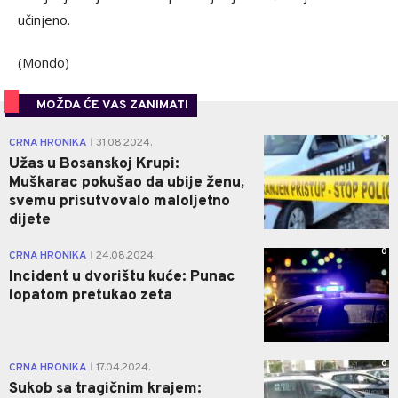
učinjeno.
(Mondo)
MOŽDA ĆE VAS ZANIMATI
0
CRNA HRONIKA
31.08.2024.
|
Užas u Bosanskoj Krupi:
Muškarac pokušao da ubije ženu,
svemu prisutvovalo maloljetno
dijete
0
CRNA HRONIKA
24.08.2024.
|
Incident u dvorištu kuće: Punac
lopatom pretukao zeta
0
CRNA HRONIKA
17.04.2024.
|
Sukob sa tragičnim krajem: