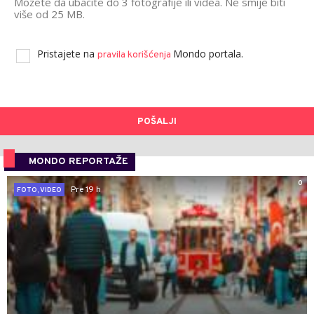
Možete da ubacite do 3 fotografije ili videa. Ne smije biti
više od 25 MB.
Pristajete na
Mondo portala.
pravila korišćenja
POŠALJI
MONDO REPORTAŽE
0
Pre 19 h
FOTO, VIDEO