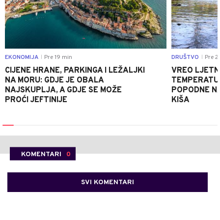
EKONOMIJA
Pre 19 min
DRUŠTVO
Pre 2
|
|
CIJENE HRANE, PARKINGA I LEŽALJKI
VREO LJETN
NA MORU: GDJE JE OBALA
TEMPERATUR
NAJSKUPLJA, A GDJE SE MOŽE
POPODNE NA
PROĆI JEFTINIJE
KIŠA
KOMENTARI
0
SVI KOMENTARI