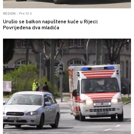
Pre 10 h
REGION
|
Urušio se balkon napuštene kuće u Rijeci:
Povrijeđena dva mladića
0