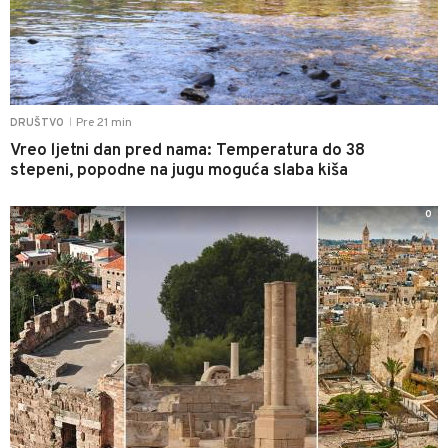
Pre 21 min
DRUŠTVO
|
Vreo ljetni dan pred nama: Temperatura do 38
stepeni, popodne na jugu moguća slaba kiša
0