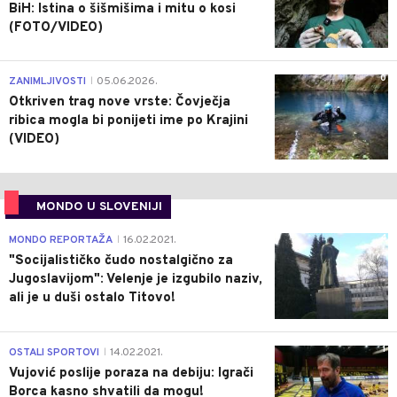
BiH: Istina o šišmišima i mitu o kosi
(FOTO/VIDEO)
0
ZANIMLJIVOSTI
05.06.2026.
|
Otkriven trag nove vrste: Čovječja
ribica mogla bi ponijeti ime po Krajini
(VIDEO)
MONDO U SLOVENIJI
4
MONDO REPORTAŽA
16.02.2021.
|
"Socijalističko čudo nostalgično za
Jugoslavijom": Velenje je izgubilo naziv,
ali je u duši ostalo Titovo!
1
OSTALI SPORTOVI
14.02.2021.
|
Vujović poslije poraza na debiju: Igrači
Borca kasno shvatili da mogu!