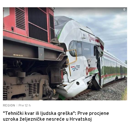
0
Pre 12 h
REGION
|
"Tehnički kvar ili ljudska greška": Prve procjene
uzroka željezničke nesreće u Hrvatskoj