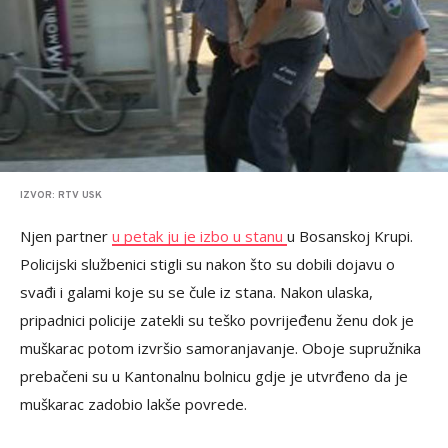
IZVOR: RTV USK
Njen partner
u petak ju je izbo u stanu
u Bosanskoj Krupi.
Policijski službenici stigli su nakon što su dobili dojavu o
svađi i galami koje su se čule iz stana. Nakon ulaska,
pripadnici policije zatekli su teško povrijeđenu ženu dok je
muškarac potom izvršio samoranjavanje. Oboje supružnika
prebačeni su u Kantonalnu bolnicu gdje je utvrđeno da je
muškarac zadobio lakše povrede.