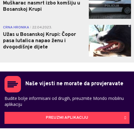
Muškarac nasmrt izbo komšiju u
Bosanskoj Krupi
0
CRNA HRONIKA
22.04.2023.
|
Užas u Bosanskoj Krupi: Čopor
pasa lutalica napao ženu i
dvogodišnje dijete
Naše vijesti ne morate da provjeravate
Budite bolje informisani od drugih, preuzmite Mondo mobilnu
aplikaciju
PREUZMI APLIKACIJU