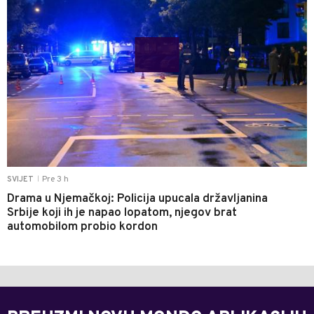
Pre 3 h
SVIJET
|
Drama u Njemačkoj: Policija upucala državljanina
Srbije koji ih je napao lopatom, njegov brat
automobilom probio kordon