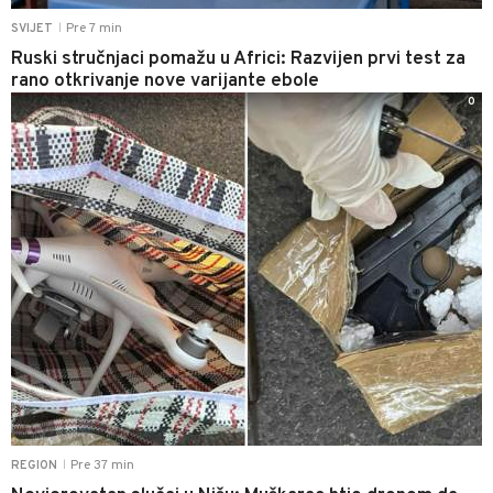
Pre 7 min
SVIJET
|
Ruski stručnjaci pomažu u Africi: Razvijen prvi test za
rano otkrivanje nove varijante ebole
0
Pre 37 min
REGION
|