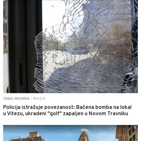
Pre 2 h
CRNA HRONIKA
|
Policija istražuje povezanost: Bačena bomba na lokal
u Vitezu, ukradeni "golf" zapaljen u Novom Travniku
0