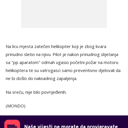
Na licu mjesta zatečen helikopter koji je zbog kvara
prinudno sletio na njivu. Pilot je nakon prinudnog slijetanja
sa "pp aparatom" odmah ugasio početni požar na motoru
helikoptera te su vatrogasci samo preventivno djelovali da
ne bi došlo do naknadnog zapaljenja.
Na sreću, nije bilo povrijeđenih.
(MONDO)
Naše vijesti ne morate da provjeravate