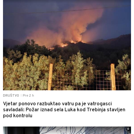
Pre 2 h
DRUŠTVO
|
Vjetar ponovo razbuktao vatru pa je vatrogasci
savladali: Požar iznad sela Luka kod Trebinja stavljen
pod kontrolu
0