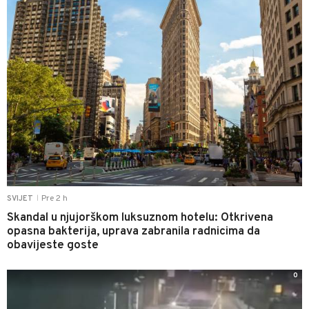
Pre 2 h
SVIJET
|
Skandal u njujorškom luksuznom hotelu: Otkrivena
opasna bakterija, uprava zabranila radnicima da
obavijeste goste
0