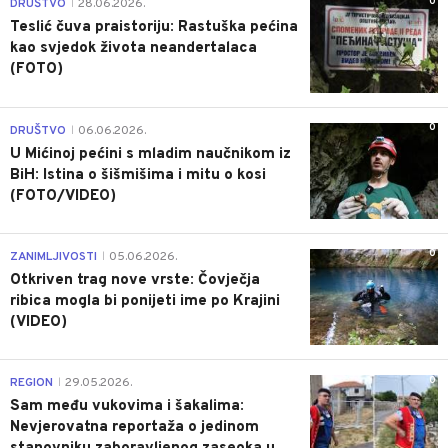
0
DRUŠTVO
28.06.2026.
|
Teslić čuva praistoriju: Rastuška pećina
kao svjedok života neandertalaca
(FOTO)
0
DRUŠTVO
06.06.2026.
|
U Mićinoj pećini s mladim naučnikom iz
BiH: Istina o šišmišima i mitu o kosi
(FOTO/VIDEO)
0
ZANIMLJIVOSTI
05.06.2026.
|
Otkriven trag nove vrste: Čovječja
ribica mogla bi ponijeti ime po Krajini
(VIDEO)
0
REGION
29.05.2026.
|
Sam među vukovima i šakalima:
Nevjerovatna reportaža o jedinom