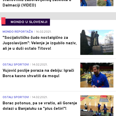
stanovniku zaboravljenog zaseoka u
Dalmaciji (VIDEO)
MONDO U SLOVENIJI
4
MONDO REPORTAŽA
16.02.2021.
|
"Socijalističko čudo nostalgično za
Jugoslavijom": Velenje je izgubilo naziv,
ali je u duši ostalo Titovo!
1
OSTALI SPORTOVI
14.02.2021.
|
Vujović poslije poraza na debiju: Igrači
Borca kasno shvatili da mogu!
3
OSTALI SPORTOVI
14.02.2021.
|
Borac potonuo, pa se vratio, ali Gorenje
dolazi u Banjaluku sa "plus četiri"!