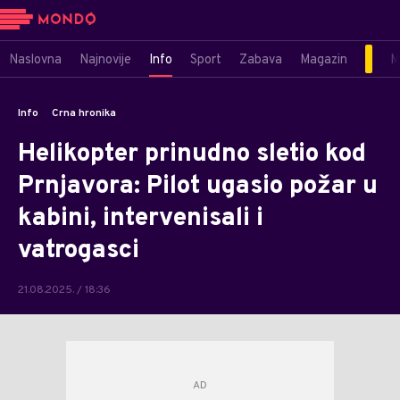
Naslovna
Najnovije
Info
Sport
Zabava
Magazin
M
Info
Crna hronika
Helikopter prinudno sletio kod
Prnjavora: Pilot ugasio požar u
kabini, intervenisali i
vatrogasci
21.08.2025. / 18:36