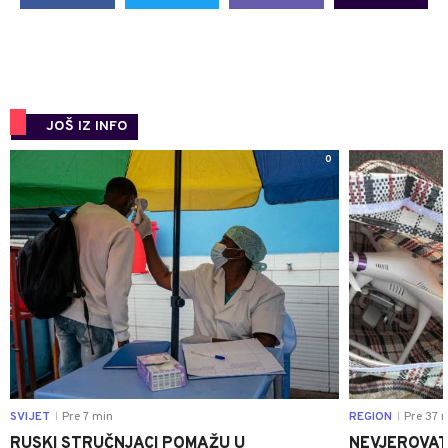
JOŠ IZ INFO
0
SVIJET
Pre 7 min
REGION
Pre 37 
|
|
RUSKI STRUČNJACI POMAŽU U
NEVJEROVATA