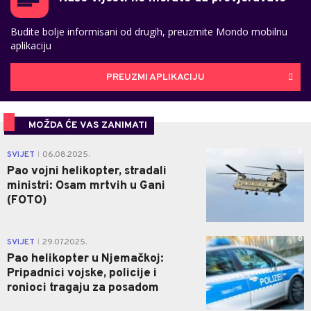
Budite bolje informisani od drugih, preuzmite Mondo mobilnu
aplikaciju
PREUZMI APLIKACIJU
MOŽDA ĆE VAS ZANIMATI
0
SVIJET
06.08.2025.
|
Pao vojni helikopter, stradali
ministri: Osam mrtvih u Gani
(FOTO)
0
SVIJET
29.07.2025.
|
Pao helikopter u Njemačkoj:
Pripadnici vojske, policije i
ronioci tragaju za posadom