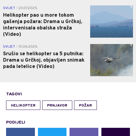
0
SVIJET
23.07.2025.
|
Helikopter pao u more tokom
gašenja požara: Drama u Grčkoj,
intervenisala obalska straža
(Video)
0
SVIJET
15.06.2025.
|
Srušio se helikopter sa 5 putnika:
Drama u Grčkoj, objavljen snimak
pada letelice (Video)
TAGOVI
HELIKOPTER
PRNJAVOR
POŽAR
PODIJELI