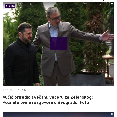
0
5 slika
Pre 1 h
REGION
|
Vučić priredio svečanu večeru za Zelenskog:
Poznate teme razgovora u Beogradu (Foto)
0