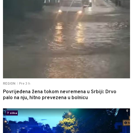
Pre 3 h
REGION
|
Povrijeđena žena tokom nevremena u Srbiji: Drvo
palo na nju, hitno prevezena u bolnicu
0
7 slika