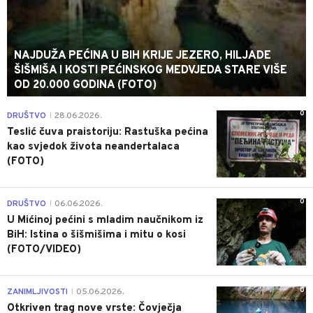
NAJDUŽA PEĆINA U BIH KRIJE JEZERO, HILJADE
ŠIŠMIŠA I KOSTI PEĆINSKOG MEDVJEDA STARE VIŠE
OD 20.000 GODINA (FOTO)
0
DRUŠTVO
28.06.2026.
|
Teslić čuva praistoriju: Rastuška pećina
kao svjedok života neandertalaca
(FOTO)
0
DRUŠTVO
06.06.2026.
|
U Mićinoj pećini s mladim naučnikom iz
BiH: Istina o šišmišima i mitu o kosi
(FOTO/VIDEO)
0
ZANIMLJIVOSTI
05.06.2026.
|
Otkriven trag nove vrste: Čovječja