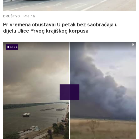
Pre 7 h
DRUŠTVO
|
Privremena obustava: U petak bez saobraćaja u
dijelu Ulice Prvog krajiškog korpusa
0
3 slika