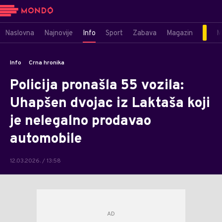
Naslovna
Najnovije
Info
Sport
Zabava
Magazin
M
Info
Crna hronika
Policija pronašla 55 vozila:
Uhapšen dvojac iz Laktaša koji
je nelegalno prodavao
automobile
12.03.2026. / 13:58