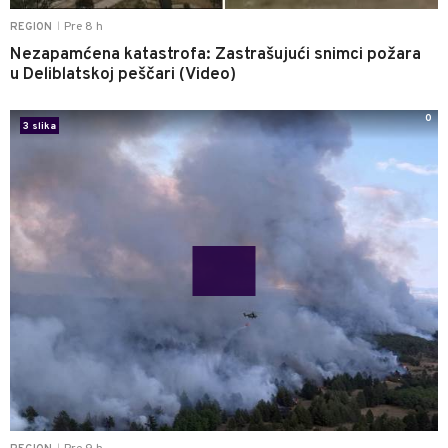
Pre 8 h
REGION
|
Nezapamćena katastrofa: Zastrašujući snimci požara
u Deliblatskoj peščari (Video)
0
3 slika