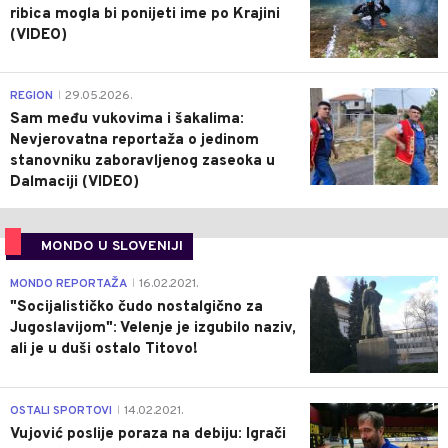
ribica mogla bi ponijeti ime po Krajini
(VIDEO)
0
REGION
29.05.2026.
|
Sam među vukovima i šakalima:
Nevjerovatna reportaža o jedinom
stanovniku zaboravljenog zaseoka u
Dalmaciji (VIDEO)
MONDO U SLOVENIJI
4
MONDO REPORTAŽA
16.02.2021.
|
"Socijalističko čudo nostalgično za
Jugoslavijom": Velenje je izgubilo naziv,
ali je u duši ostalo Titovo!
1
OSTALI SPORTOVI
14.02.2021.
|
Vujović poslije poraza na debiju: Igrači