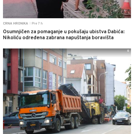
Pre 7 h
CRNA HRONIKA
|
Osumnjičen za pomaganje u pokušaju ubistva Dabića:
Nikoliću određena zabrana napuštanja boravišta
0