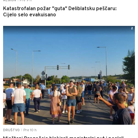
Pre 9 h
REGION
|
Katastrofalan požar "guta" Deliblatsku peščaru:
Cijelo selo evakuisano
2
Pre 10 h
DRUŠTVO
|