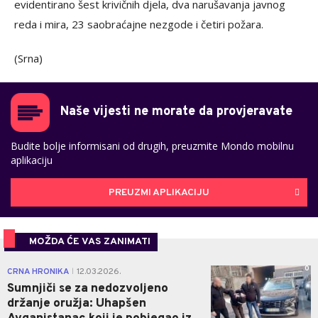
evidentirano šest krivičnih djela, dva narušavanja javnog
reda i mira, 23 saobraćajne nezgode i četiri požara.
(Srna)
Naše vijesti ne morate da provjeravate
Budite bolje informisani od drugih, preuzmite Mondo mobilnu
aplikaciju
PREUZMI APLIKACIJU
MOŽDA ĆE VAS ZANIMATI
0
CRNA HRONIKA
12.03.2026.
|
Sumnjiči se za nedozvoljeno
držanje oružja: Uhapšen