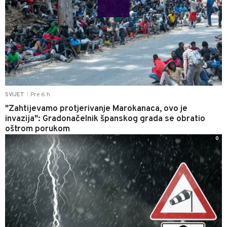
Pre 6 h
SVIJET
|
"Zahtijevamo protjerivanje Marokanaca, ovo je
invazija": Gradonačelnik španskog grada se obratio
oštrom porukom
0