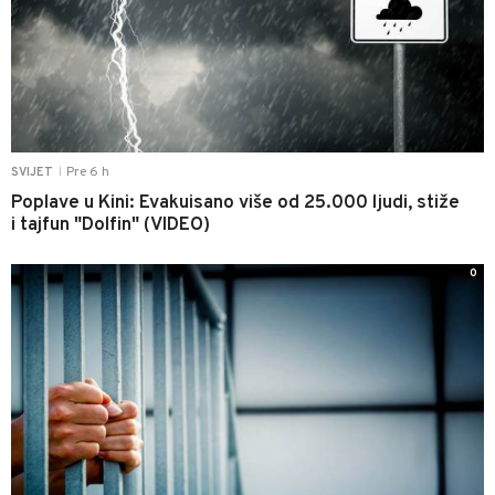
Pre 6 h
SVIJET
|
Poplave u Kini: Evakuisano više od 25.000 ljudi, stiže
i tajfun "Dolfin" (VIDEO)
0