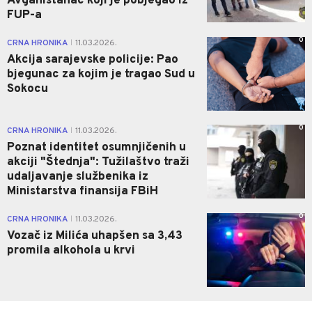
Avganistanac koji je pobjegao iz
FUP-a
0
CRNA HRONIKA
11.03.2026.
|
Akcija sarajevske policije: Pao
bjegunac za kojim je tragao Sud u
Sokocu
0
CRNA HRONIKA
11.03.2026.
|
Poznat identitet osumnjičenih u
akciji "Štednja": Tužilaštvo traži
udaljavanje službenika iz
Ministarstva finansija FBiH
0
CRNA HRONIKA
11.03.2026.
|
Vozač iz Milića uhapšen sa 3,43
promila alkohola u krvi