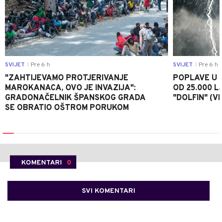
SVIJET
Pre 6 h
SVIJET
Pre 6 h
|
|
"ZAHTIJEVAMO PROTJERIVANJE
POPLAVE U K
MAROKANACA, OVO JE INVAZIJA":
OD 25.000 LJ
GRADONAČELNIK ŠPANSKOG GRADA
"DOLFIN" (V
SE OBRATIO OŠTROM PORUKOM
KOMENTARI
0
SVI KOMENTARI