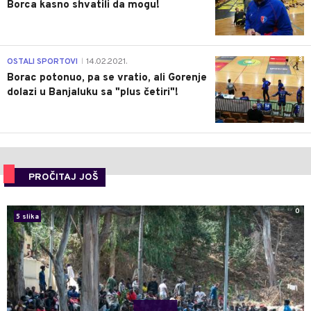
Borca kasno shvatili da mogu!
3
OSTALI SPORTOVI
14.02.2021.
|
Borac potonuo, pa se vratio, ali Gorenje
dolazi u Banjaluku sa "plus četiri"!
PROČITAJ JOŠ
0
5 slika