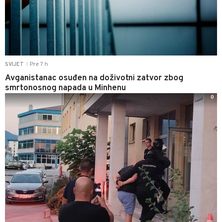
Pre 7 h
SVIJET
|
Avganistanac osuđen na doživotni zatvor zbog
smrtonosnog napada u Minhenu
0