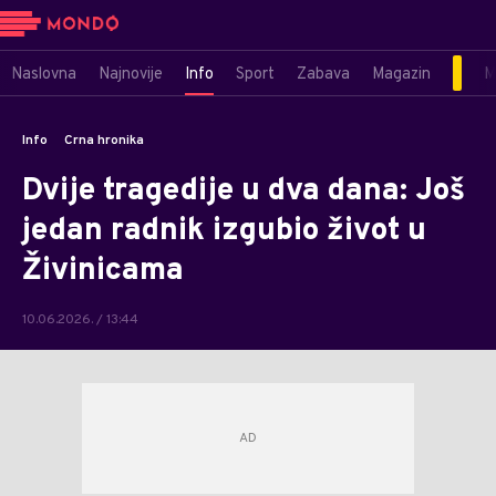
Naslovna
Najnovije
Info
Sport
Zabava
Magazin
M
Info
Crna hronika
Dvije tragedije u dva dana: Još
jedan radnik izgubio život u
Živinicama
10.06.2026. / 13:44