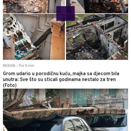
Pre 9 min
REGION
|
Grom udario u porodičnu kuću, majka sa djecom bila
unutra: Sve što su sticali godinama nestalo za tren
(Foto)
0