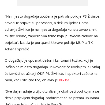
"Na mjesto događaja upućena je patrola policije PS Živinice,
navodi iz prijave su potvrđeni, a dežurni ljekar Doma
zdravlja Živinice je na mjestu događaja konstatovao smrt
muške osobe, zaposlenika firme koja je izvodila radove na
objektu", kazala je portparol Uprave policije MUP-a TK
Adnana Sprečić.
O događaju je upoznat dežurni kantonalni tužilac, koji je
izašao na mjesto događaja i rukovodit će uviđajem, a uviđaj
će izvršiti istražitelji OKP PU Živinice, inspektori zaštite na
radu, kao i stručno lice, objavio je
Klix.ba.
"Sve dalje radnje u cilju utvrđivanja okolnosti pod kojima se
desio prijavljeni događaj, poduzimat će se prema uputama
dežurnog tužioca", dodala je Sprečić.