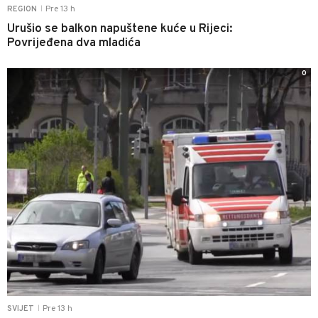
Pre 13 h
REGION
|
Urušio se balkon napuštene kuće u Rijeci:
Povrijeđena dva mladića
0
Pre 13 h
SVIJET
|