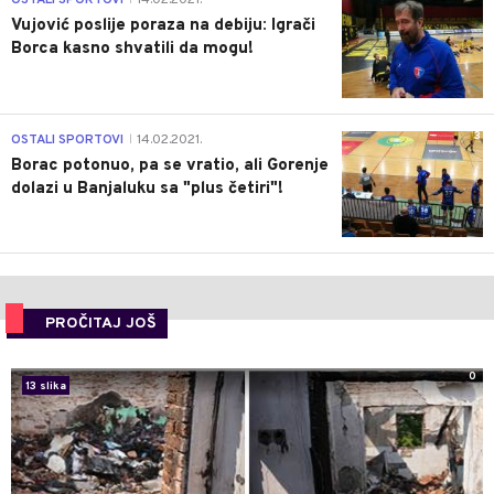
OSTALI SPORTOVI
14.02.2021.
Vujović poslije poraza na debiju: Igrači
Borca kasno shvatili da mogu!
3
OSTALI SPORTOVI
14.02.2021.
|
Borac potonuo, pa se vratio, ali Gorenje
dolazi u Banjaluku sa "plus četiri"!
PROČITAJ JOŠ
0
13 slika