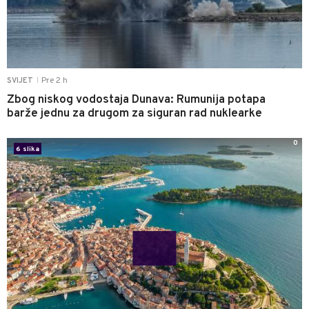
Pre 2 h
SVIJET
|
Zbog niskog vodostaja Dunava: Rumunija potapa
barže jednu za drugom za siguran rad nuklearke
0
6 slika