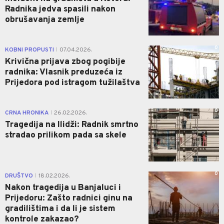
Radnika jedva spasili nakon
obrušavanja zemlje
0
KOBNI PROPUSTI
07.04.2026.
|
Krivična prijava zbog pogibije
radnika: Vlasnik preduzeća iz
Prijedora pod istragom tužilaštva
0
CRNA HRONIKA
26.02.2026.
|
Tragedija na Ilidži: Radnik smrtno
stradao prilikom pada sa skele
0
DRUŠTVO
18.02.2026.
|
Nakon tragedija u Banjaluci i
Prijedoru: Zašto radnici ginu na
gradilištima i da li je sistem
kontrole zakazao?