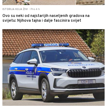
Pre 4 h
ISTORIJA KOJA ŽIVI
|
Ovo su neki od najstarijih naseljenih gradova na
svijetu: Njihova tajna i dalje fascinira svijet
0