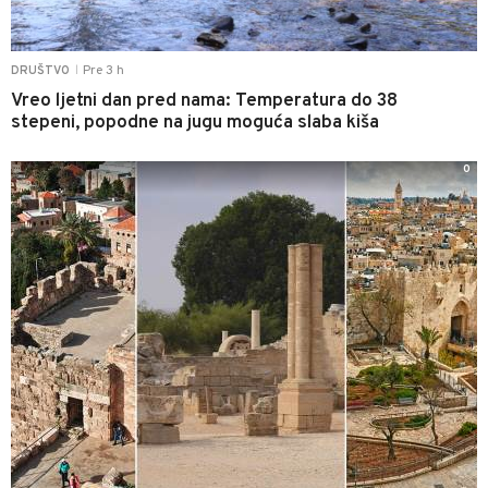
Pre 3 h
DRUŠTVO
|
Vreo ljetni dan pred nama: Temperatura do 38
stepeni, popodne na jugu moguća slaba kiša
0