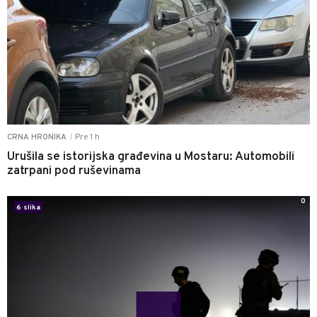
Pre 1 h
CRNA HRONIKA
|
Urušila se istorijska građevina u Mostaru: Automobili
zatrpani pod ruševinama
0
6 slika