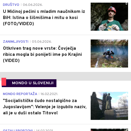
0
DRUŠTVO
06.06.2026.
|
U Mićinoj pećini s mladim naučnikom iz
BiH: Istina o šišmišima i mitu o kosi
(FOTO/VIDEO)
0
ZANIMLJIVOSTI
05.06.2026.
|
Otkriven trag nove vrste: Čovječja
ribica mogla bi ponijeti ime po Krajini
(VIDEO)
MONDO U SLOVENIJI
4
MONDO REPORTAŽA
16.02.2021.
|
"Socijalističko čudo nostalgično za
Jugoslavijom": Velenje je izgubilo naziv,
ali je u duši ostalo Titovo!
1
|