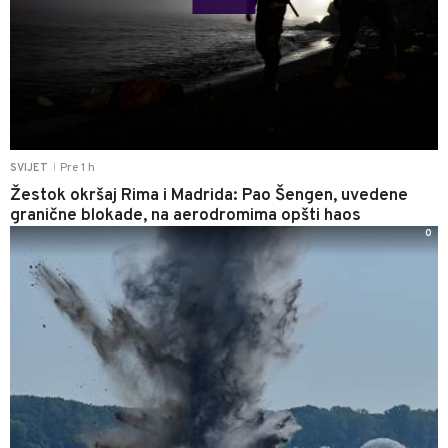
Pre 1 h
SVIJET
|
Žestok okršaj Rima i Madrida: Pao Šengen, uvedene
granične blokade, na aerodromima opšti haos
0