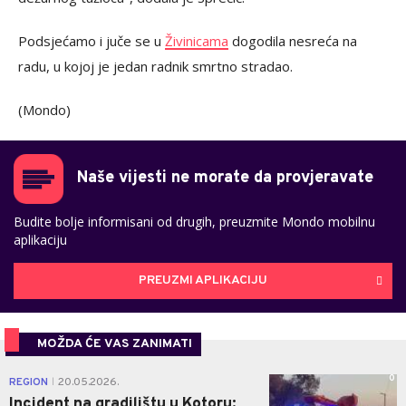
Podsjećamo i juče se u
Živinicama
dogodila nesreća na
radu, u kojoj je jedan radnik smrtno stradao.
(Mondo)
Naše vijesti ne morate da provjeravate
Budite bolje informisani od drugih, preuzmite Mondo mobilnu
aplikaciju
PREUZMI APLIKACIJU
MOŽDA ĆE VAS ZANIMATI
0
REGION
20.05.2026.
|
Incident na gradilištu u Kotoru: