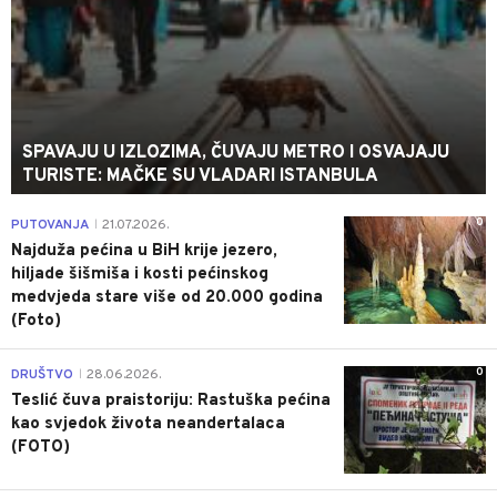
SPAVAJU U IZLOZIMA, ČUVAJU METRO I OSVAJAJU
TURISTE: MAČKE SU VLADARI ISTANBULA
0
PUTOVANJA
21.07.2026.
|
Najduža pećina u BiH krije jezero,
hiljade šišmiša i kosti pećinskog
medvjeda stare više od 20.000 godina
(Foto)
0
DRUŠTVO
28.06.2026.
|
Teslić čuva praistoriju: Rastuška pećina
kao svjedok života neandertalaca
(FOTO)