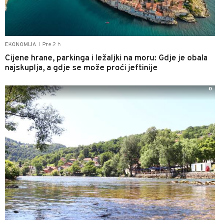
Pre 2 h
EKONOMIJA
|
Cijene hrane, parkinga i ležaljki na moru: Gdje je obala
najskuplja, a gdje se može proći jeftinije
0