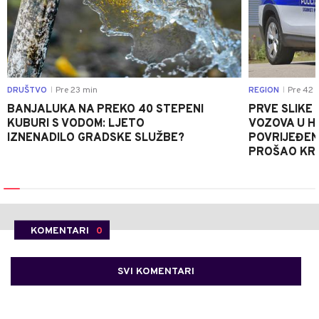
DRUŠTVO
Pre 23 min
REGION
Pre 42 
|
|
BANJALUKA NA PREKO 40 STEPENI
PRVE SLIKE
KUBURI S VODOM: LJETO
VOZOVA U HR
IZNENADILO GRADSKE SLUŽBE?
POVRIJEĐEN
PROŠAO KR
KOMENTARI
0
SVI KOMENTARI