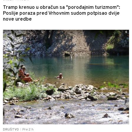
Tramp krenuo u obračun sa "porođajnim turizmom":
Poslije poraza pred Vrhovnim sudom potpisao dvije
nove uredbe
0
Pre 2 h
DRUŠTVO
|