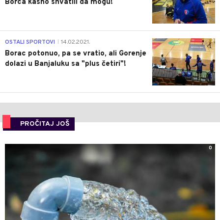
Borca kasno shvatili da mogu!
3
OSTALI SPORTOVI
14.02.2021.
|
Borac potonuo, pa se vratio, ali Gorenje
dolazi u Banjaluku sa "plus četiri"!
PROČITAJ JOŠ
0