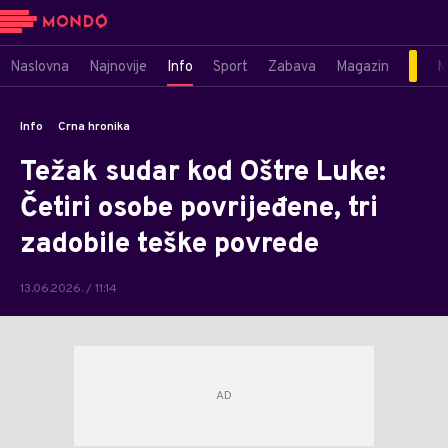
Naslovna
Najnovije
Info
Sport
Zabava
Magazin
M
Info
Crna hronika
Težak sudar kod Oštre Luke:
Četiri osobe povrijeđene, tri
zadobile teške povrede
13.06.2026. / 11:14