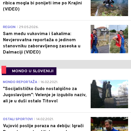
ribica mogla bi ponijeti ime po Krajini
(VIDEO)
0
REGION
29.05.2026.
|
Sam među vukovima i šakalima:
Nevjerovatna reportaža o jedinom
stanovniku zaboravljenog zaseoka u
Dalmaciji (VIDEO)
MONDO U SLOVENIJI
4
MONDO REPORTAŽA
16.02.2021.
|
"Socijalističko čudo nostalgično za
Jugoslavijom": Velenje je izgubilo naziv,
ali je u duši ostalo Titovo!
1
OSTALI SPORTOVI
14.02.2021.
|
Vujović poslije poraza na debiju: Igrači