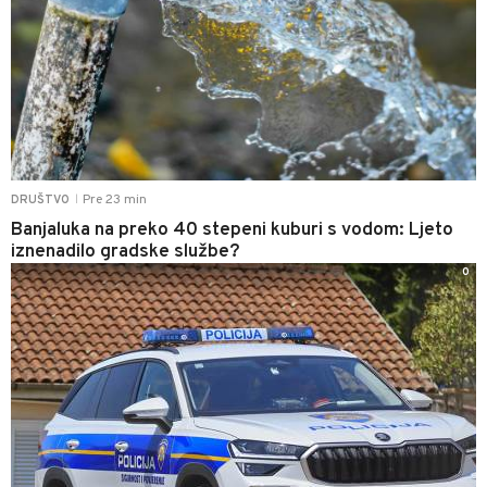
Pre 23 min
DRUŠTVO
|
Banjaluka na preko 40 stepeni kuburi s vodom: Ljeto
iznenadilo gradske službe?
0