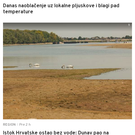
Danas naoblačenje uz lokalne pljuskove i blagi pad
temperature
1
Pre 2 h
REGION
|
Istok Hrvatske ostao bez vode: Dunav pao na