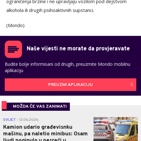
ograničenja brzine i ne upravljaju vozilom pod dejstvom
alkohola ili drugih psihoaktivnih supstanci.
(Mondo)
Naše vijesti ne morate da provjeravate
Budite bolje informisani od drugih, preuzmite Mondo mobilnu
aplikaciju
PREUZMI APLIKACIJU
MOŽDA ĆE VAS ZANIMATI
0
SVIJET
12.06.2026.
|
Kamion udario građevisnku
mašinu, pa naletio minibus: Osam
ljudi poginulo u nesreći u