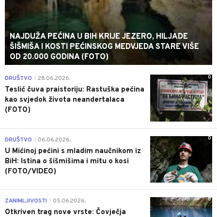
NAJDUŽA PEĆINA U BIH KRIJE JEZERO, HILJADE
ŠIŠMIŠA I KOSTI PEĆINSKOG MEDVJEDA STARE VIŠE
OD 20.000 GODINA (FOTO)
0
DRUŠTVO
28.06.2026.
|
Teslić čuva praistoriju: Rastuška pećina
kao svjedok života neandertalaca
(FOTO)
0
DRUŠTVO
06.06.2026.
|
U Mićinoj pećini s mladim naučnikom iz
BiH: Istina o šišmišima i mitu o kosi
(FOTO/VIDEO)
0
ZANIMLJIVOSTI
05.06.2026.
|
Otkriven trag nove vrste: Čovječja