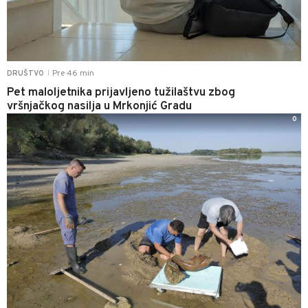
Pre 46 min
DRUŠTVO
|
Pet maloljetnika prijavljeno tužilaštvu zbog
vršnjačkog nasilja u Mrkonjić Gradu
0