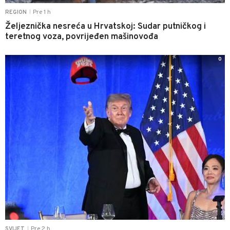
Pre 1 h
REGION
|
Željeznička nesreća u Hrvatskoj: Sudar putničkog i
teretnog voza, povrijeđen mašinovođa
0
Pre 2 h
SVIJET
|