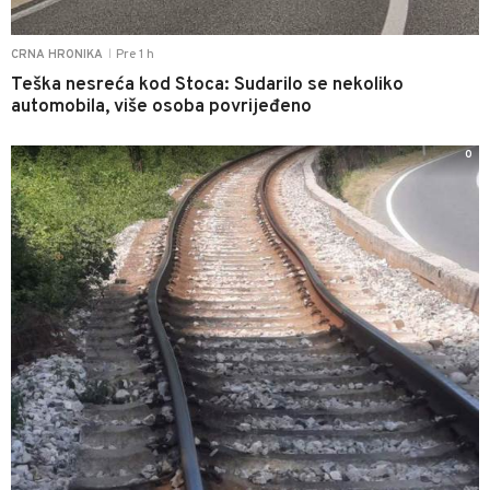
Pre 1 h
CRNA HRONIKA
|
Teška nesreća kod Stoca: Sudarilo se nekoliko
automobila, više osoba povrijeđeno
0