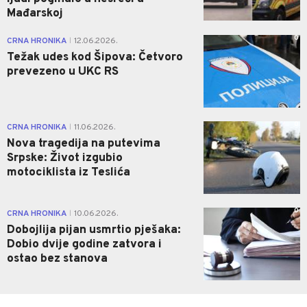
Mađarskoj
0
CRNA HRONIKA
12.06.2026.
|
Težak udes kod Šipova: Četvoro
prevezeno u UKC RS
0
CRNA HRONIKA
11.06.2026.
|
Nova tragedija na putevima
Srpske: Život izgubio
motociklista iz Teslića
0
CRNA HRONIKA
10.06.2026.
|
Dobojlija pijan usmrtio pješaka:
Dobio dvije godine zatvora i
ostao bez stanova