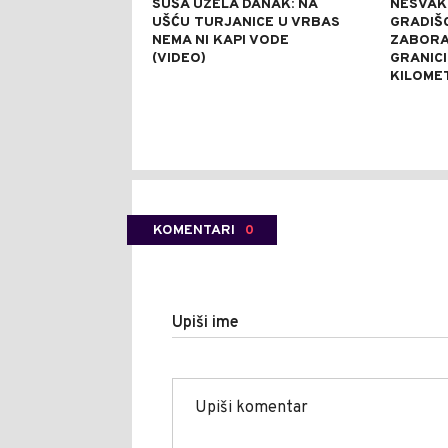
SUŠA UZELA DANAK: NA
NESVAK
UŠĆU TURJANICE U VRBAS
GRADIŠC
NEMA NI KAPI VODE
ZABORA
(VIDEO)
GRANICI
KILOME
KOMENTARI
0
Upiši ime