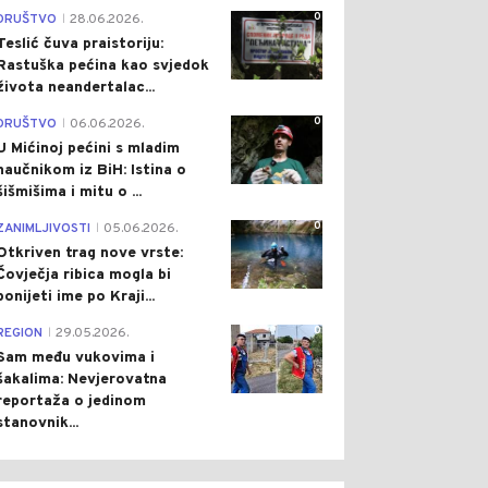
0
DRUŠTVO
28.06.2026.
|
Teslić čuva praistoriju:
Rastuška pećina kao svjedok
života neandertalac...
0
DRUŠTVO
06.06.2026.
|
U Mićinoj pećini s mladim
naučnikom iz BiH: Istina o
šišmišima i mitu o ...
0
ZANIMLJIVOSTI
05.06.2026.
|
Otkriven trag nove vrste:
Čovječja ribica mogla bi
ponijeti ime po Kraji...
0
REGION
29.05.2026.
|
Sam među vukovima i
šakalima: Nevjerovatna
reportaža o jedinom
stanovnik...