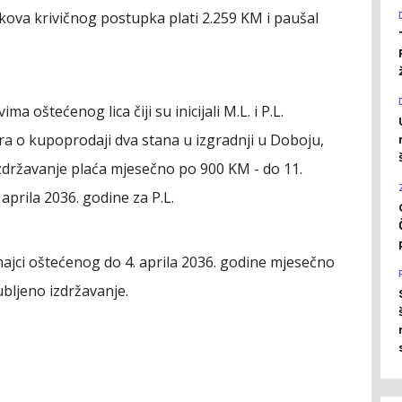
kova krivičnog postupka plati 2.259 KM i paušal
a oštećenog lica čiji su inicijali M.L. i P.L.
 o kupoprodaji dva stana u izgradnji u Doboju,
izdržavanje plaća mjesečno po 900 KM - do 11.
aprila 2036. godine za P.L.
ajci oštećenog do 4. aprila 2036. godine mjesečno
ubljeno izdržavanje.