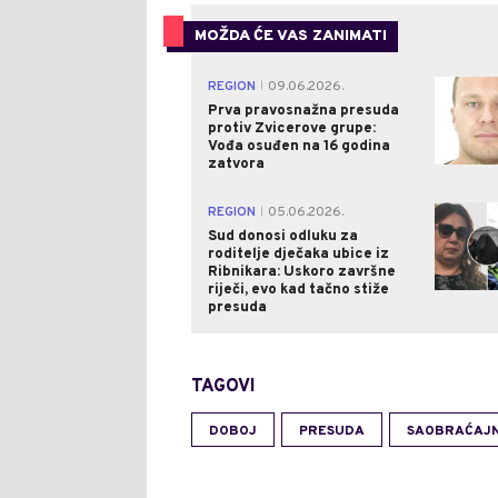
MOŽDA ĆE VAS ZANIMATI
REGION
09.06.2026.
|
Prva pravosnažna presuda
protiv Zvicerove grupe:
Vođa osuđen na 16 godina
zatvora
REGION
05.06.2026.
|
Sud donosi odluku za
roditelje dječaka ubice iz
Ribnikara: Uskoro završne
riječi, evo kad tačno stiže
presuda
TAGOVI
DOBOJ
PRESUDA
SAOBRAĆAJN