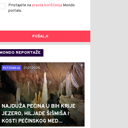
Pristajete na
pravila korišćenja
Mondo
portala.
POŠALJI
MONDO REPORTAŽE
0
21.07.2026.
PUTOVANJA
NAJDUŽA PEĆINA U BIH KRIJE
JEZERO, HILJADE ŠIŠMIŠA I
KOSTI PEĆINSKOG MED...