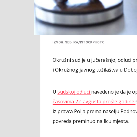
IZVOR: SEB_RA/ISTOCKPHOTO
Okružni sud je u jučerašnjoj odluci 
i Okružnog javnog tužilaštva u Dobo
U
sudskoj odluci
navedeno je da je op
časovima 22. avgusta prošle godine
iz pravca Polja prema naselju Podnovl
povreda preminuo na licu mjesta.