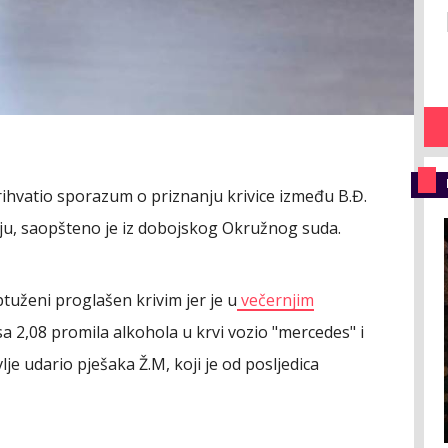
prihvatio sporazum o priznanju krivice između B.Đ.
ju, saopšteno je iz dobojskog Okružnog suda.
tuženi proglašen krivim jer je u
večernjim
sa 2,08 promila alkohola u krvi vozio "mercedes" i
je udario pješaka Ž.M, koji je od posljedica