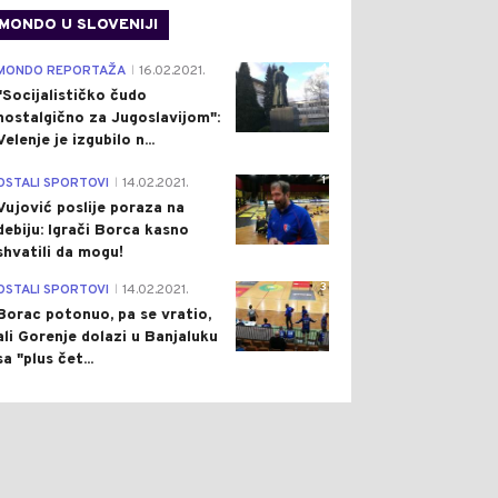
MONDO U SLOVENIJI
4
MONDO REPORTAŽA
16.02.2021.
|
"Socijalističko čudo
nostalgično za Jugoslavijom":
Velenje je izgubilo n...
1
OSTALI SPORTOVI
14.02.2021.
|
Vujović poslije poraza na
debiju: Igrači Borca kasno
shvatili da mogu!
3
OSTALI SPORTOVI
14.02.2021.
|
Borac potonuo, pa se vratio,
ali Gorenje dolazi u Banjaluku
sa "plus čet...