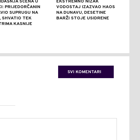
IDAŠNJA SCENA U
EKSTREMNO NIZAK
SAO
I: PRIJEDORČANIN
VODOSTAJ IZAZVAO HAOS
BAN
VIO SUPRUGU NA
NA DUNAVU, DESETINE
VOZ
, SHVATIO TEK
BARŽI STOJE USIDRENE
PET
TRIMA KASNIJE
SVI KOMENTARI