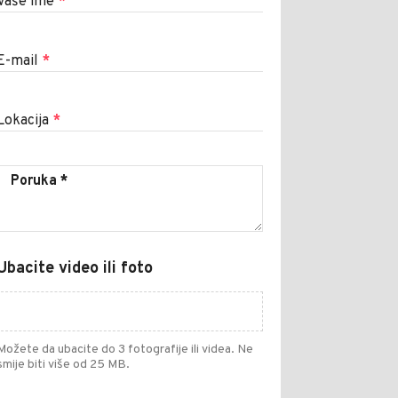
Vaše ime
*
E-mail
*
Lokacija
*
Ubacite video ili foto
Možete da ubacite do 3 fotografije ili videa. Ne
smije biti više od 25 MB.