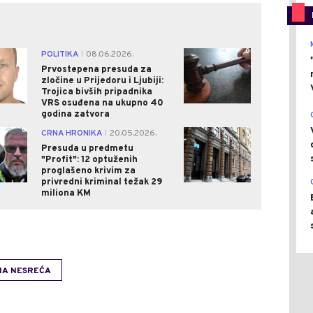
0
0
POLITIKA
08.06.2026.
|
Prvostepena presuda za
zločine u Prijedoru i Ljubiji:
Trojica bivših pripadnika
VRS osuđena na ukupno 40
godina zatvora
0
0
CRNA HRONIKA
20.05.2026.
|
Presuda u predmetu
"Profit": 12 optuženih
proglašeno krivim za
privredni kriminal težak 29
miliona KM
A NESREĆA