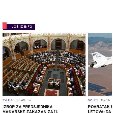
JOŠ IZ INFO
0
SVIJET
Pre 40 min
SVIJET
Pre 1 h
|
|
IZBOR ZA PREDSJEDNIKA
POVRATAK S
MAĐARSKE ZAKAZAN ZA 11.
LETOVA: DA L