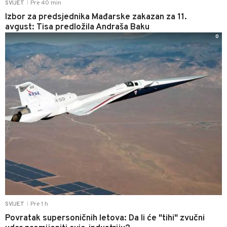
Pre 40 min
SVIJET
|
Izbor za predsjednika Mađarske zakazan za 11.
avgust: Tisa predložila Andraša Baku
0
Pre 1 h
SVIJET
|
Povratak supersoničnih letova: Da li će "tihi" zvučni