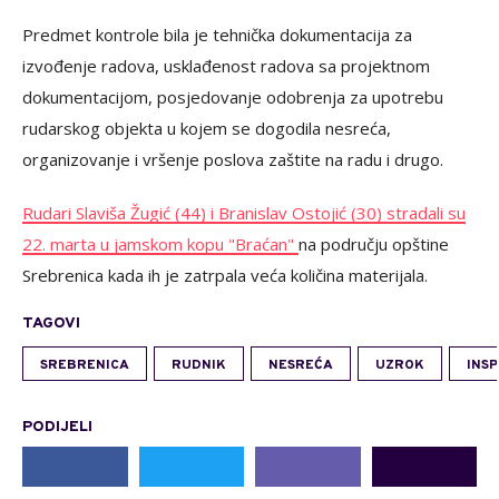
Predmet kontrole bila je tehnička dokumentacija za
izvođenje radova, usklađenost radova sa projektnom
dokumentacijom, posjedovanje odobrenja za upotrebu
rudarskog objekta u kojem se dogodila nesreća,
organizovanje i vršenje poslova zaštite na radu i drugo.
Rudari Slaviša Žugić (44) i Branislav Ostojić (30) stradali su
22. marta u jamskom kopu "Braćan"
na području opštine
Srebrenica kada ih je zatrpala veća količina materijala.
TAGOVI
SREBRENICA
RUDNIK
NESREĆA
UZROK
INS
PODIJELI