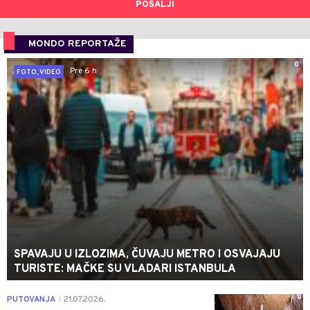
POŠALJI
MONDO REPORTAŽE
0
Pre 6 h
FOTO, VIDEO
SPAVAJU U IZLOZIMA, ČUVAJU METRO I OSVAJAJU
TURISTE: MAČKE SU VLADARI ISTANBULA
0
PUTOVANJA
21.07.2026.
|