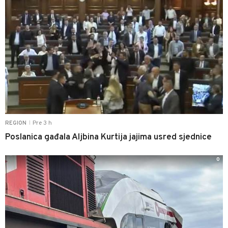
Pre 3 h
REGION
|
Poslanica gađala Aljbina Kurtija jajima usred sjednice
0