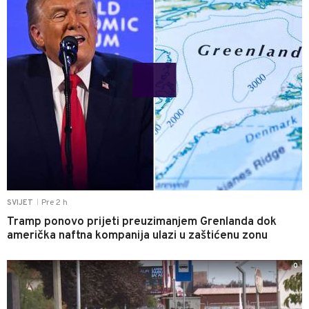
Pre 2 h
SVIJET
|
Tramp ponovo prijeti preuzimanjem Grenlanda dok
američka naftna kompanija ulazi u zaštićenu zonu
0