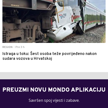
Pre 3 h
REGION
|
Istraga u toku: Šest osoba teže povrijeđeno nakon
sudara vozova u Hrvatskoj
PREUZMI NOVU MONDO APLIKACIJU
Savršen spoj vijesti i zabave.