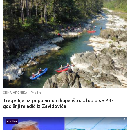
Pre 1 h
CRNA HRONIKA
|
Tragedija na popularnom kupalištu: Utopio se 24-
godišnji mladić iz Zavidovića
0
4 slika