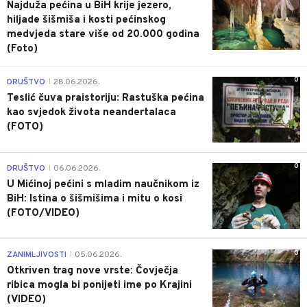
Najduža pećina u BiH krije jezero,
hiljade šišmiša i kosti pećinskog
medvjeda stare više od 20.000 godina
(Foto)
0
DRUŠTVO
28.06.2026.
|
Teslić čuva praistoriju: Rastuška pećina
kao svjedok života neandertalaca
(FOTO)
0
DRUŠTVO
06.06.2026.
|
U Mićinoj pećini s mladim naučnikom iz
BiH: Istina o šišmišima i mitu o kosi
(FOTO/VIDEO)
0
ZANIMLJIVOSTI
05.06.2026.
|
Otkriven trag nove vrste: Čovječja
ribica mogla bi ponijeti ime po Krajini
(VIDEO)