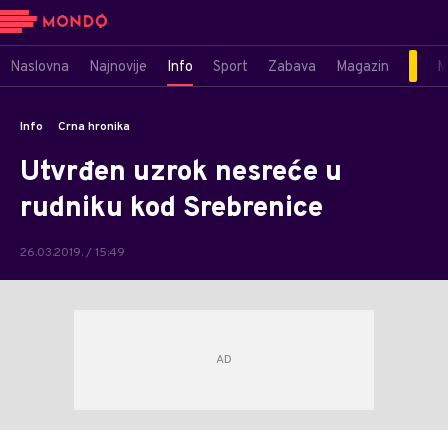
Naslovna
Najnovije
Info
Sport
Zabava
Magazin
M
Info
Crna hronika
Utvrđen uzrok nesreće u
rudniku kod Srebrenice
26.03.2019. / 15:49