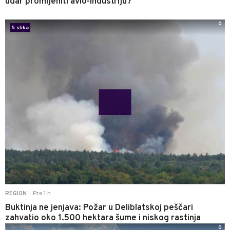
udar promijeniti avio-industriju?
0
5 slika
Pre 1 h
REGION
|
Buktinja ne jenjava: Požar u Deliblatskoj peščari
zahvatio oko 1.500 hektara šume i niskog rastinja
0