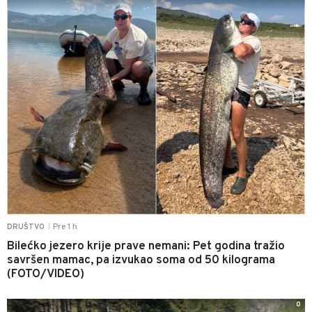
Pre 1 h
DRUŠTVO
|
Bilećko jezero krije prave nemani: Pet godina tražio
savršen mamac, pa izvukao soma od 50 kilograma
(FOTO/VIDEO)
0