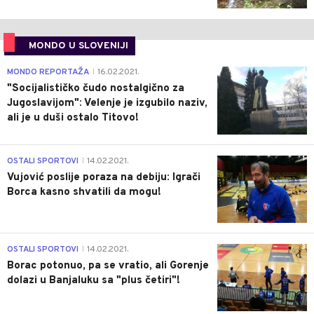
MONDO U SLOVENIJI
4
MONDO REPORTAŽA
16.02.2021.
|
"Socijalističko čudo nostalgično za
Jugoslavijom": Velenje je izgubilo naziv,
ali je u duši ostalo Titovo!
1
OSTALI SPORTOVI
14.02.2021.
|
Vujović poslije poraza na debiju: Igrači
Borca kasno shvatili da mogu!
3
OSTALI SPORTOVI
14.02.2021.
|
Borac potonuo, pa se vratio, ali Gorenje
dolazi u Banjaluku sa "plus četiri"!