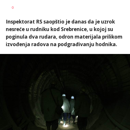
SRNA
AUTOR
0
1
Inspektorat RS saopštio je danas da je uzrok
nesreće u rudniku kod Srebrenice, u kojoj su
poginula dva rudara, odron materijala prilikom
izvođenja radova na podgrađivanju hodnika.