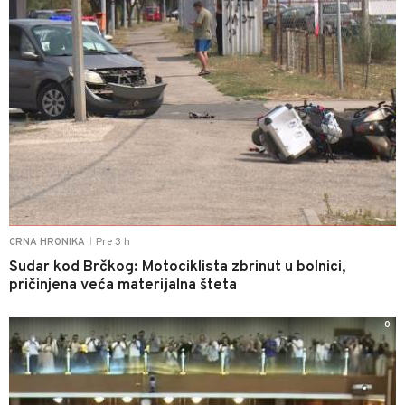
Pre 3 h
CRNA HRONIKA
|
Sudar kod Brčkog: Motociklista zbrinut u bolnici,
pričinjena veća materijalna šteta
0