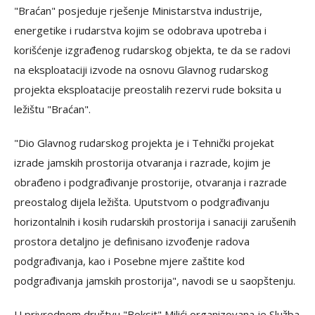
"Braćan" posjeduje rješenje Ministarstva industrije,
energetike i rudarstva kojim se odobrava upotreba i
korišćenje izgrađenog rudarskog objekta, te da se radovi
na eksploataciji izvode na osnovu Glavnog rudarskog
projekta eksploatacije preostalih rezervi rude boksita u
ležištu "Braćan".
"Dio Glavnog rudarskog projekta je i Tehnički projekat
izrade jamskih prostorija otvaranja i razrade, kojim je
obrađeno i podgrađivanje prostorije, otvaranja i razrade
preostalog dijela ležišta. Uputstvom o podgrađivanju
horizontalnih i kosih rudarskih prostorija i sanaciji zarušenih
prostora detaljno je definisano izvođenje radova
podgrađivanja, kao i Posebne mjere zaštite kod
podgrađivanja jamskih prostorija", navodi se u saopštenju.
U privrednom društvu "Boksit" Milići organizovana je Služba