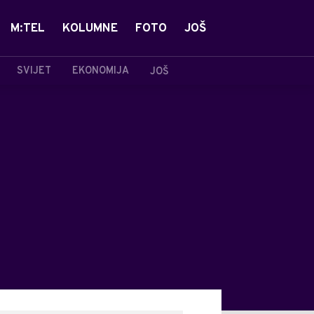
M:TEL
KOLUMNE
FOTO
JOŠ
SVIJET
EKONOMIJA
JOŠ