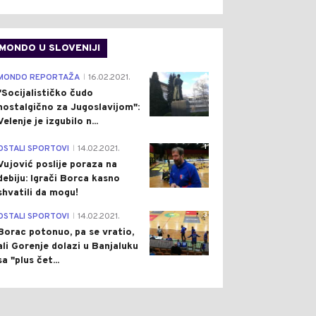
MONDO U SLOVENIJI
4
MONDO REPORTAŽA
16.02.2021.
|
"Socijalističko čudo
nostalgično za Jugoslavijom":
Velenje je izgubilo n...
0
0
1
OSTALI SPORTOVI
14.02.2021.
|
Vujović poslije poraza na
debiju: Igrači Borca kasno
shvatili da mogu!
3
OSTALI SPORTOVI
14.02.2021.
|
Borac potonuo, pa se vratio,
ŠTVO
Pre 41 min
CRNA HRONIKA
Pre 1 h
ali Gorenje dolazi u Banjaluku
|
|
sa "plus čet...
ĆANJE NA ŽRTVE
HAPŠENJE U TREBINJU:
ROVAČKE CESTE:
POLICIJA U "SMARTU"
LJEŽENA 31 GODINA OD
PRONAŠLA DROGU (FOTO)
O-NAPADA NA