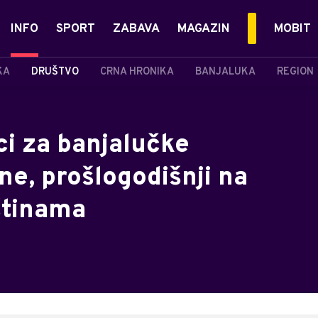
INFO
SPORT
ZABAVA
MAGAZIN
MOBIT
KA
DRUŠTVO
CRNA HRONIKA
BANJALUKA
REGION
ci za banjalučke
ne, prošlogodišnji na
štinama