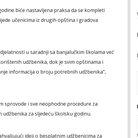
godine biće nastavljena praksa da se kompleti
ijede učenicima iz drugih opština i gradova
e djelatnosti u saradnji sa banjalučkim školama već
korištenih udžbenika, dok je svim opštinama i
nje informacija o broju potrebnih udžbenika",
 tim sprovode i sve neophodne procedure za
h udžbenika za sljedeću školsku godinu.
ahvaljujući ideji o besplatnim udžbenicima za