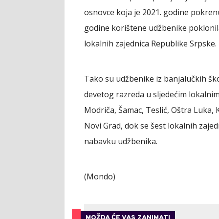
osnovce koja je 2021. godine pokrenu
godine korištene udžbenike poklonil
lokalnih zajednica Republike Srpske.
Tako su udžbenike iz banjalučkih ško
devetog razreda u sljedećim lokalnim
Modriča, Šamac, Teslić, Oštra Luka, K
Novi Grad, dok se šest lokalnih zaje
nabavku udžbenika.
(Mondo)
MOŽDA ĆE VAS ZANIMATI