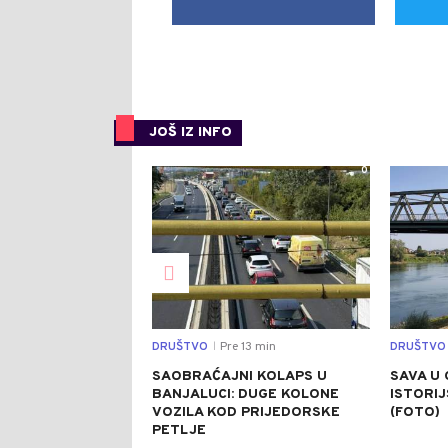
JOŠ IZ INFO
0
DRUŠTVO
Pre 13 min
DRUŠTVO
|
SAOBRAĆAJNI KOLAPS U
SAVA U 
BANJALUCI: DUGE KOLONE
ISTORI
VOZILA KOD PRIJEDORSKE
(FOTO)
PETLJE