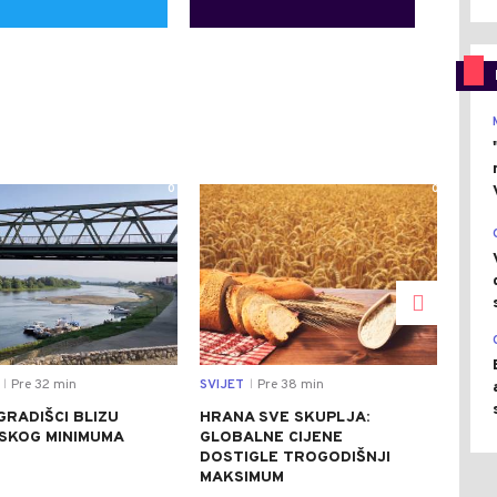
0
0
Pre 32 min
SVIJET
Pre 38 min
DRU
|
|
GRADIŠCI BLIZU
HRANA SVE SKUPLJA:
SJE
JSKOG MINIMUMA
GLOBALNE CIJENE
PET
DOSTIGLE TROGODIŠNJI
OBI
MAKSIMUM
AVI