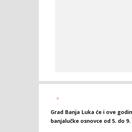
Dragana
AUTOR
0
Božić
Grad Banja Luka će i ove godin
banjalučke osnovce od 5. do 9.