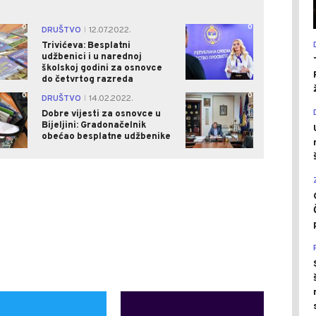
0
0
DRUŠTVO
12.07.2022.
|
Trivićeva: Besplatni
udžbenici i u narednoj
školskoj godini za osnovce
do četvrtog razreda
0
0
DRUŠTVO
14.02.2022.
|
Dobre vijesti za osnovce u
Bijeljini: Gradonačelnik
obećao besplatne udžbenike