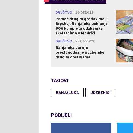
DRUŠTVO
28.07.2022.
|
Pomoć drugim gradovima u
Srpskoj: Banjaluka poklanja
906 kompleta udžbenika
školarcima u Modriči
DRUŠTVO
23.06.2022.
|
Banjaluka daruje
prošlogodišnje udžbenike
drugim opštinama
TAGOVI
BANJALUKA
UDŽBENICI
PODIJELI