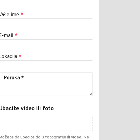
Vaše ime
*
E-mail
*
Lokacija
*
Ubacite video ili foto
Možete da ubacite do 3 fotografije ili videa. Ne