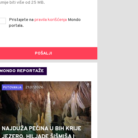
smije biti više od 25 MB.
Pristajete na
pravila korišćenja
Mondo
portala.
POŠALJI
MONDO REPORTAŽE
0
21.07.2026.
PUTOVANJA
NAJDUŽA PEĆINA U BIH KRIJE
JEZERO, HILJADE ŠIŠMIŠA I