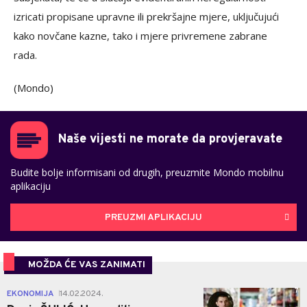
izricati propisane upravne ili prekršajne mjere, uključujući
kako novčane kazne, tako i mjere privremene zabrane
rada.
(Mondo)
Naše vijesti ne morate da provjeravate
Budite bolje informisani od drugih, preuzmite Mondo mobilnu
aplikaciju
PREUZMI APLIKACIJU
MOŽDA ĆE VAS ZANIMATI
7
EKONOMIJA
14.02.2024.
|