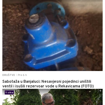
Pre 6 h
DRUŠTVO
|
Sabotaža u Banjaluci: Nesavjesni pojedinci uništili
ventil i isušili rezervoar vode u Rekavicama (FOTO)
0
5 slika