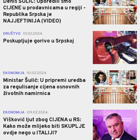
Denis ŠULIĆ: Uporedili smo
CIJENE u prodavnicama u regiji -
Republika Srpska je
NAJJEFTINIJA (VIDEO)
1
DRUŠTVO
13.02.2024.
|
Poskupljuje gorivo u Srpskoj
0
EKONOMIJA
10.02.2024.
|
Ministar Šulić: U pripremi uredba
za regulisanje cijena osnovnih
životnih namirnica
1
EKONOMIJA
09.02.2024.
|
Višković ljut zbog CIJENA u RS:
Kako može mlijeko biti SKUPLJE
ovdje nego u ITALIJI?