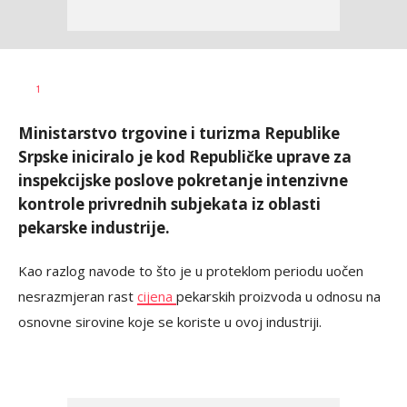
Dragana
AUTOR
1
Božić
Ministarstvo trgovine i turizma Republike
Srpske iniciralo je kod Republičke uprave za
inspekcijske poslove pokretanje intenzivne
kontrole privrednih subjekata iz oblasti
pekarske industrije.
Kao razlog navode to što je u proteklom periodu uočen
nesrazmjeran rast
cijena
pekarskih proizvoda u odnosu na
osnovne sirovine koje se koriste u ovoj industriji.