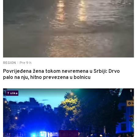
Pre 9 h
REGION
|
Povrijeđena žena tokom nevremena u Srbiji: Drvo
palo na nju, hitno prevezena u bolnicu
0
7 slika