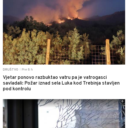
Pre 8 h
DRUŠTVO
|
Vjetar ponovo razbuktao vatru pa je vatrogasci
savladali: Požar iznad sela Luka kod Trebinja stavljen
pod kontrolu
0