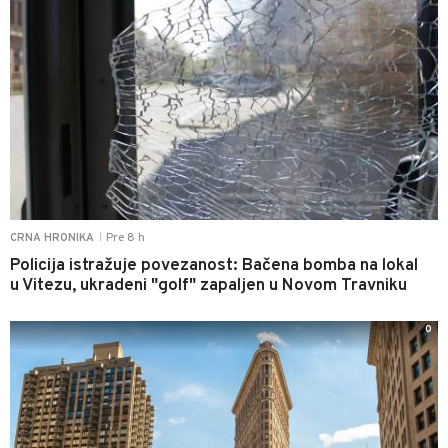
Pre 8 h
CRNA HRONIKA
|
Policija istražuje povezanost: Bačena bomba na lokal
u Vitezu, ukradeni "golf" zapaljen u Novom Travniku
0