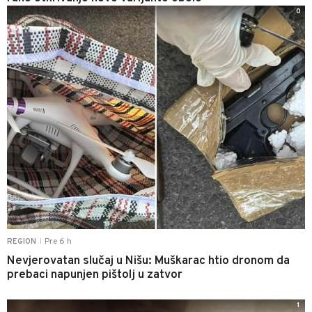
0
Pre 6 h
REGION
|
Nevjerovatan slučaj u Nišu: Muškarac htio dronom da
prebaci napunjen pištolj u zatvor
1