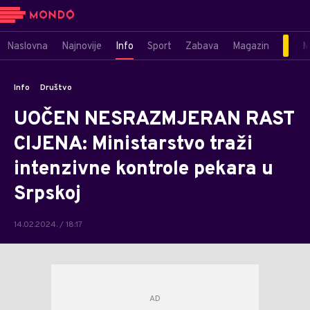
Naslovna
Najnovije
Info
Sport
Zabava
Magazin
M
Info
Društvo
UOČEN NESRAZMJERAN RAST
CIJENA: Ministarstvo traži
intenzivne kontrole pekara u
Srpskoj
14.02.2024. / 18:17