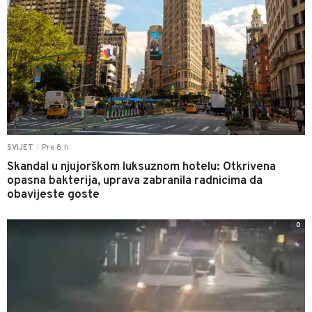
Pre 8 h
SVIJET
|
Skandal u njujorškom luksuznom hotelu: Otkrivena
opasna bakterija, uprava zabranila radnicima da
obavijeste goste
0