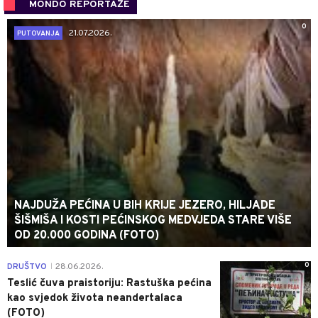
MONDO REPORTAŽE
0
21.07.2026.
PUTOVANJA
NAJDUŽA PEĆINA U BIH KRIJE JEZERO, HILJADE
ŠIŠMIŠA I KOSTI PEĆINSKOG MEDVJEDA STARE VIŠE
OD 20.000 GODINA (FOTO)
0
DRUŠTVO
28.06.2026.
|
Teslić čuva praistoriju: Rastuška pećina
kao svjedok života neandertalaca
(FOTO)