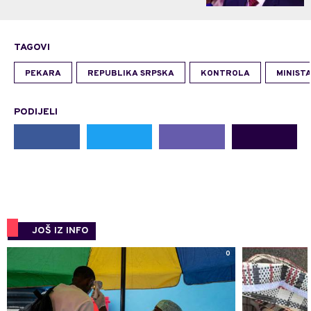
TAGOVI
PEKARA
REPUBLIKA SRPSKA
KONTROLA
MINIST
PODIJELI
JOŠ IZ INFO
0