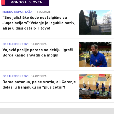
MONDO U SLOVENIJI
4
MONDO REPORTAŽA
16.02.2021.
|
"Socijalističko čudo nostalgično za
Jugoslavijom": Velenje je izgubilo naziv,
ali je u duši ostalo Titovo!
1
OSTALI SPORTOVI
14.02.2021.
|
Vujović poslije poraza na debiju: Igrači
Borca kasno shvatili da mogu!
3
OSTALI SPORTOVI
14.02.2021.
|
Borac potonuo, pa se vratio, ali Gorenje
dolazi u Banjaluku sa "plus četiri"!