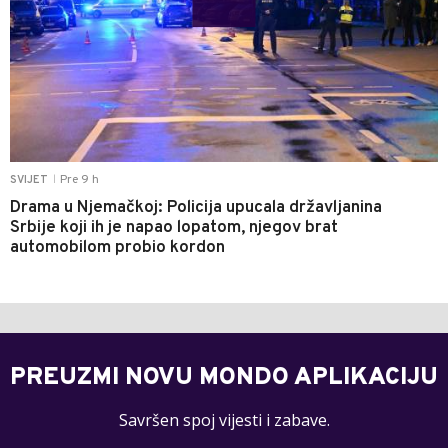
Pre 9 h
SVIJET
|
Drama u Njemačkoj: Policija upucala državljanina
Srbije koji ih je napao lopatom, njegov brat
automobilom probio kordon
PREUZMI NOVU MONDO APLIKACIJU
Savršen spoj vijesti i zabave.