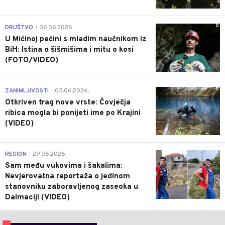
0
DRUŠTVO
06.06.2026.
|
U Mićinoj pećini s mladim naučnikom iz
BiH: Istina o šišmišima i mitu o kosi
(FOTO/VIDEO)
0
ZANIMLJIVOSTI
05.06.2026.
|
Otkriven trag nove vrste: Čovječja
ribica mogla bi ponijeti ime po Krajini
(VIDEO)
0
REGION
29.05.2026.
|
Sam među vukovima i šakalima:
Nevjerovatna reportaža o jedinom
stanovniku zaboravljenog zaseoka u
Dalmaciji (VIDEO)