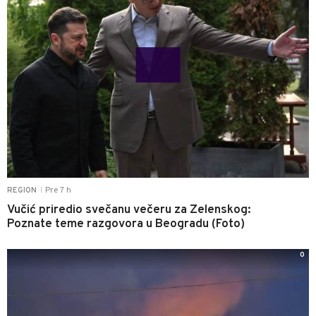
Pre 7 h
REGION
|
Vučić priredio svečanu večeru za Zelenskog:
Poznate teme razgovora u Beogradu (Foto)
0