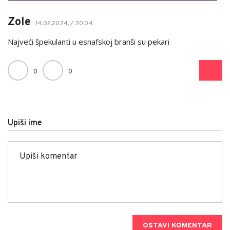
Zole
14.02.2024. / 20:04
Najveći špekulanti u esnafskoj branši su pekari
0
0
Upiši ime
OSTAVI KOMENTAR