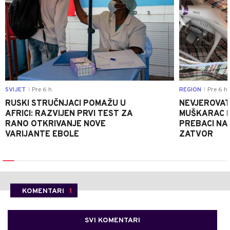
SVIJET
Pre 6 h
REGION
Pre 6 h
|
|
RUSKI STRUČNJACI POMAŽU U
NEVJEROVATA
AFRICI: RAZVIJEN PRVI TEST ZA
MUŠKARAC H
RANO OTKRIVANJE NOVE
PREBACI NA
VARIJANTE EBOLE
ZATVOR
KOMENTARI
1
SVI KOMENTARI