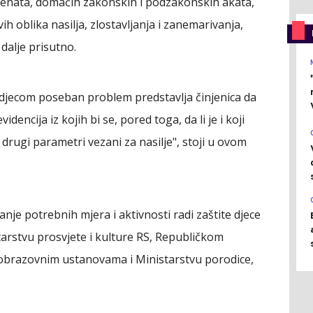
nata, domaćih zakonskih i podzakonskih akata,
vih oblika nasilja, zlostavljanja i zanemarivanja,
 dalje prisutno.
u djecom poseban problem predstavlja činjenica da
ncija iz kojih bi se, pored toga, da li je i koji
i drugi parametri vezani za nasilje", stoji u ovom
je potrebnih mjera i aktivnosti radi zaštite djece
tarstvu prosvjete i kulture RS, Republičkom
brazovnim ustanovama i Ministarstvu porodice,