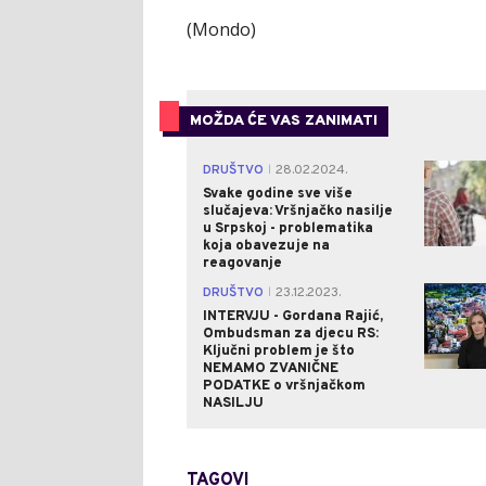
(Mondo)
MOŽDA ĆE VAS ZANIMATI
DRUŠTVO
28.02.2024.
|
Svake godine sve više
slučajeva: Vršnjačko nasilje
u Srpskoj - problematika
koja obavezuje na
reagovanje
DRUŠTVO
23.12.2023.
|
INTERVJU - Gordana Rajić,
Ombudsman za djecu RS:
Ključni problem je što
NEMAMO ZVANIČNE
PODATKE o vršnjačkom
NASILJU
TAGOVI