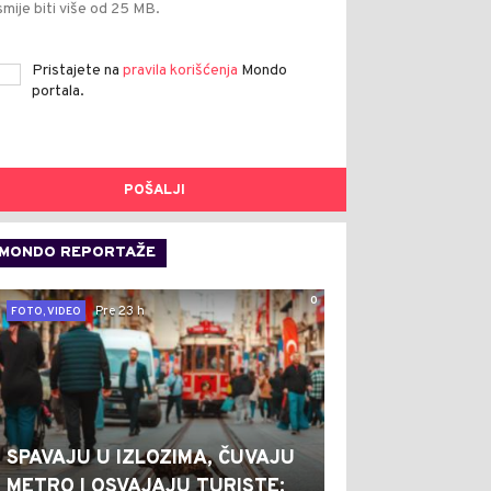
smije biti više od 25 MB.
Pristajete na
pravila korišćenja
Mondo
portala.
POŠALJI
MONDO REPORTAŽE
0
Pre 23 h
FOTO, VIDEO
SPAVAJU U IZLOZIMA, ČUVAJU
METRO I OSVAJAJU TURISTE: