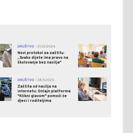
0
0
DRUŠTVO
21.02.2024.
|
Novi protokol za zaštitu:
„Svako dijete ima pravo na
školovanje bez nasilja"
0
0
DRUŠTVO
28.11.2023.
|
Zaštita od nasilja na
internetu: Onlajn platforma
"Klikni glavom" pomoći će
djeci i roditeljima