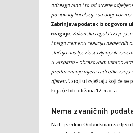
odreagovano i to od strane odjeljensk
pozitivnoj korelaciji i sa odgovorima na
Zabrinjava podatak iz odgovora uče
reaguje
. Zakonska regulativa je jas
i blagovremenu reakciju nadležnih o
slučaju nasilja, zlostavljanja ili za
u vaspitno – obrazovnim ustanovama 
preduzimanje mjera radi otkrivanja i
djetetu",
stoji u Izvještaju koji će se
koja će biti održana 12. marta.
Nema zvaničnih podat
Na toj sjednici Ombudsman za djecu RS