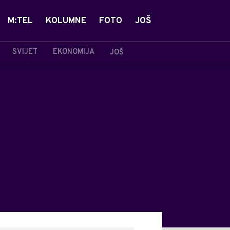
M:TEL
KOLUMNE
FOTO
JOŠ
SVIJET
EKONOMIJA
JOŠ