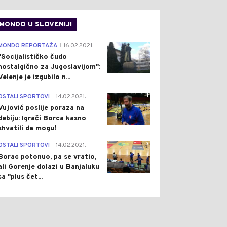
MONDO U SLOVENIJI
4
MONDO REPORTAŽA
16.02.2021.
|
"Socijalističko čudo
nostalgično za Jugoslavijom":
Velenje je izgubilo n...
1
OSTALI SPORTOVI
14.02.2021.
|
Vujović poslije poraza na
debiju: Igrači Borca kasno
shvatili da mogu!
3
OSTALI SPORTOVI
14.02.2021.
|
Borac potonuo, pa se vratio,
ali Gorenje dolazi u Banjaluku
sa "plus čet...