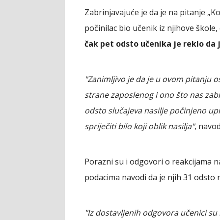
Zabrinjavajuće je da je na pitanje „Ko
počinilac bio učenik iz njihove škole,
čak pet odsto učenika je reklo da j
"Zanimljivo je da je u ovom pitanju 
strane zaposlenog i ono što nas zabri
odsto slučajeva nasilje počinjeno uprav
spriječiti bilo koji oblik nasilja"
, navod
Porazni su i odgovori o reakcijama n
podacima navodi da je njih 31 odsto re
"Iz dostavljenih odgovora učenici su 