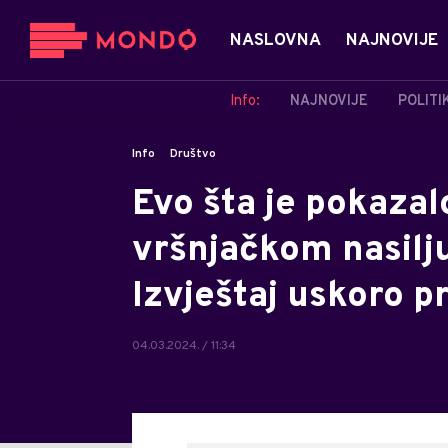
NASLOVNA
NAJNOVIJE
Info:
NAJNOVIJE
POLITI
Info
Društvo
Evo šta je pokazal
vršnjačkom nasilj
Izvještaj uskoro p
04.03.2024. / 11:34