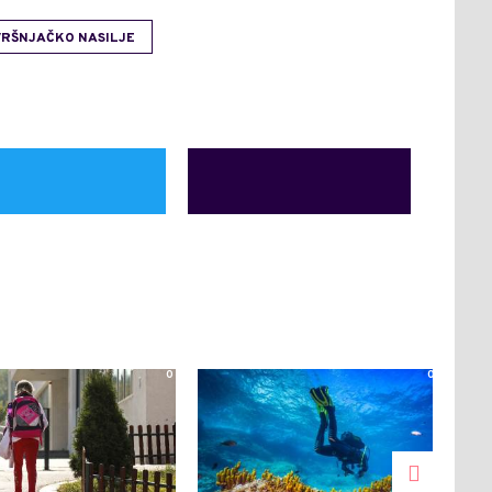
VRŠNJAČKO NASILJE
0
0