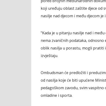
pored brojnih međunarodnih dokume
koji uređuju oblast zaštite djece od s
nasilje nad djecom i među djecom je i
"Kada je u pitanju nasilje nad i međ
nema zvaničnih podataka, odnosno evide
oblik nasilja u porastu, mogli pratiti 
izvještaju.
Ombudsman će predložiti i preduziman
od nasilja koje će biti upućene Minis
pedagoškom zavodu, svim vaspitno o
omladine i sporta.