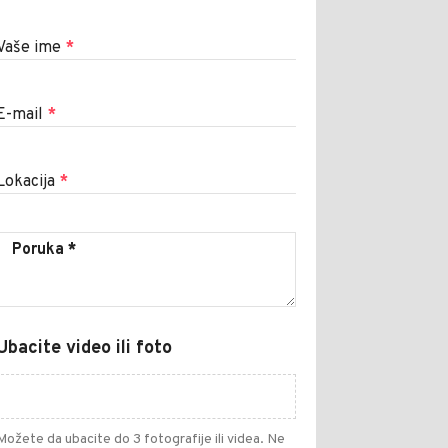
Vaše ime
*
E-mail
*
Lokacija
*
Ubacite video ili foto
Možete da ubacite do 3 fotografije ili videa. Ne