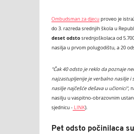
Ombudsman za djecu
proveo je istra
do 3. razreda srednjih škola u Republ
deset odsto
srednjoškolaca od 5.700 
nasilja u prvom polugodištu, a 20 ods
"Čak 40 odsto je reklo da poznaje nek
najzastupljenije je verbalno nasilje i 
nasilje najčešće dešava u učionici",
n
nasilju u vaspitno-obrazovnim ustan
sjednicu -
LINK
).
Pet odsto počinilaca su