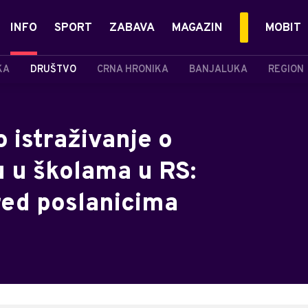
INFO
SPORT
ZABAVA
MAGAZIN
MOBIT
KA
DRUŠTVO
CRNA HRONIKA
BANJALUKA
REGION
o istraživanje o
u u školama u RS:
red poslanicima