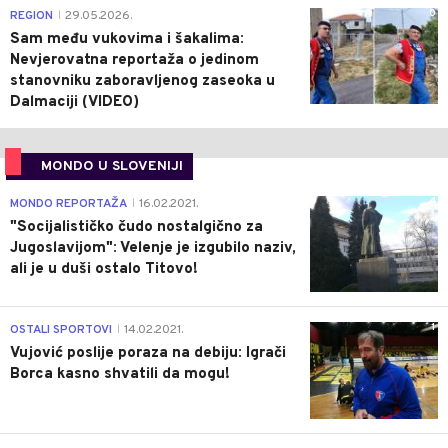
0
REGION
29.05.2026.
|
Sam među vukovima i šakalima:
Nevjerovatna reportaža o jedinom
stanovniku zaboravljenog zaseoka u
Dalmaciji (VIDEO)
MONDO U SLOVENIJI
4
MONDO REPORTAŽA
16.02.2021.
|
"Socijalističko čudo nostalgično za
Jugoslavijom": Velenje je izgubilo naziv,
ali je u duši ostalo Titovo!
1
OSTALI SPORTOVI
14.02.2021.
|
Vujović poslije poraza na debiju: Igrači
Borca kasno shvatili da mogu!