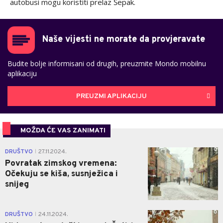
autobusi mogu koristiti prelaz Šepak.
Naše vijesti ne morate da provjeravate
Budite bolje informisani od drugih, preuzmite Mondo mobilnu
aplikaciju
PREUZMI APLIKACIJU
MOŽDA ĆE VAS ZANIMATI
0
DRUŠTVO
27.11.2024.
|
Povratak zimskog vremena:
Očekuju se kiša, susnježica i
snijeg
0
DRUŠTVO
24.11.2024.
|