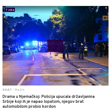
0
7 slika
Pre 2 h
SVIJET
|
Drama u Njemačkoj: Policija upucala državljanina
Srbije koji ih je napao lopatom, njegov brat
automobilom probio kordon