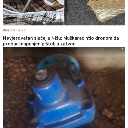
Pre 8 min
REGION
|
Nevjerovatan slučaj u Nišu: Muškarac htio dronom da
prebaci napunjen pištolj u zatvor
0