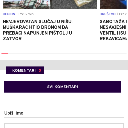
REGION
Pre 8 min
DRUŠTVO
Pre 2
|
|
NEVJEROVATAN SLUČAJ U NIŠU:
SABOTAŽA U
MUŠKARAC HTIO DRONOM DA
NESAVJESNI 
PREBACI NAPUNJEN PIŠTOLJ U
VENTIL I IS
ZATVOR
REKAVICAMA
KOMENTARI
0
SVI KOMENTARI
Upiši ime