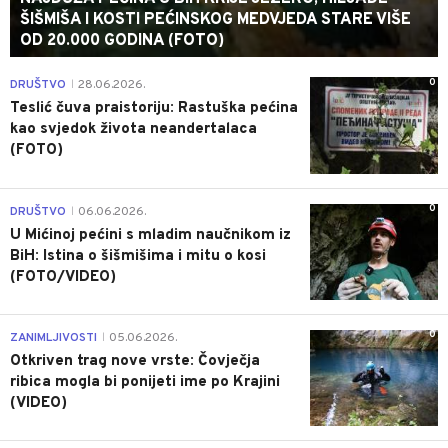
ŠIŠMIŠA I KOSTI PEĆINSKOG MEDVJEDA STARE VIŠE
OD 20.000 GODINA (FOTO)
0
DRUŠTVO
28.06.2026.
|
Teslić čuva praistoriju: Rastuška pećina
kao svjedok života neandertalaca
(FOTO)
0
DRUŠTVO
06.06.2026.
|
U Mićinoj pećini s mladim naučnikom iz
BiH: Istina o šišmišima i mitu o kosi
(FOTO/VIDEO)
0
ZANIMLJIVOSTI
05.06.2026.
|
Otkriven trag nove vrste: Čovječja
ribica mogla bi ponijeti ime po Krajini
(VIDEO)