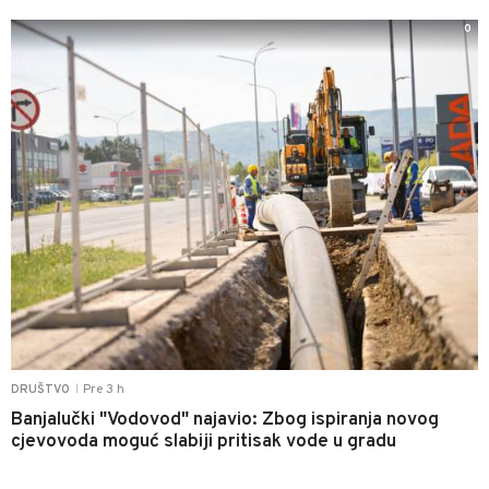
0
Pre 3 h
DRUŠTVO
|
Banjalučki "Vodovod" najavio: Zbog ispiranja novog
cjevovoda moguć slabiji pritisak vode u gradu