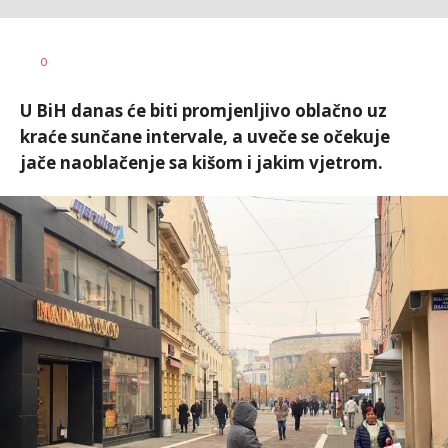
Dušan
AUTOR
0
Volaš
U BiH danas će biti promjenljivo oblačno uz
kraće sunčane intervale, a uveče se očekuje
jače naoblačenje sa kišom i jakim vjetrom.