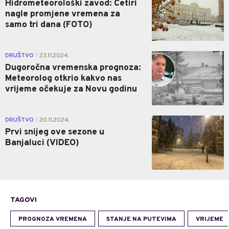
Hidrometeorološki zavod: Četiri
nagle promjene vremena za
samo tri dana (FOTO)
0
DRUŠTVO
23.11.2024.
|
Dugoročna vremenska prognoza:
Meteorolog otkrio kakvo nas
vrijeme očekuje za Novu godinu
0
DRUŠTVO
20.11.2024.
|
Prvi snijeg ove sezone u
Banjaluci (VIDEO)
TAGOVI
PROGNOZA VREMENA
STANJE NA PUTEVIMA
VRIJEME