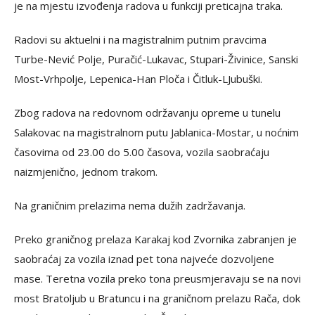
je na mjestu izvođenja radova u funkciji preticajna traka.
Radovi su aktuelni i na magistralnim putnim pravcima
Turbe-Nević Polje, Puračić-Lukavac, Stupari-Živinice, Sanski
Most-Vrhpolje, Lepenica-Han Ploča i Čitluk-LJubuški.
Zbog radova na redovnom održavanju opreme u tunelu
Salakovac na magistralnom putu Jablanica-Mostar, u noćnim
časovima od 23.00 do 5.00 časova, vozila saobraćaju
naizmjenično, jednom trakom.
Na graničnim prelazima nema dužih zadržavanja.
Preko graničnog prelaza Karakaj kod Zvornika zabranjen je
saobraćaj za vozila iznad pet tona najveće dozvoljene
mase. Teretna vozila preko tona preusmjeravaju se na novi
most Bratoljub u Bratuncu i na graničnom prelazu Rača, dok