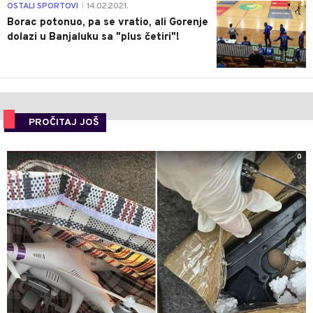
3
OSTALI SPORTOVI
14.02.2021.
|
Borac potonuo, pa se vratio, ali Gorenje
dolazi u Banjaluku sa "plus četiri"!
PROČITAJ JOŠ
0