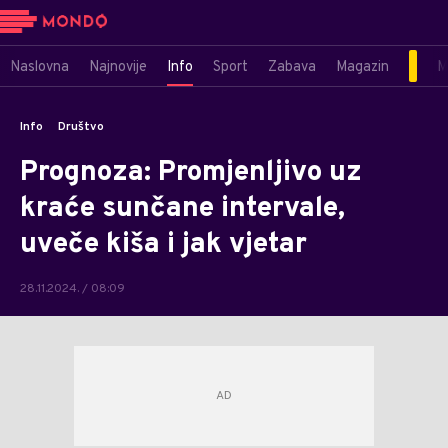
Naslovna
Najnovije
Info
Sport
Zabava
Magazin
M
Info
Društvo
Prognoza: Promjenljivo uz
kraće sunčane intervale,
uveče kiša i jak vjetar
28.11.2024. / 08:09