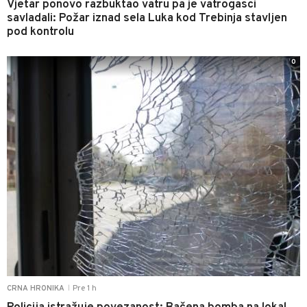
Vjetar ponovo razbuktao vatru pa je vatrogasci
savladali: Požar iznad sela Luka kod Trebinja stavljen
pod kontrolu
0
Pre 1 h
CRNA HRONIKA
|