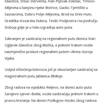
Glavičice, Srbac-Derventa, Han-Pijesak-Sokolac, Trnovo-
Miljevina u kanjonu rijeke Bistrice, Gacko-Tjentište u
Sastavcima, Dobro Polje-Miljevina, Brod na Drini-Hum,
Gradiška-Kozarska Dubica, Teslić-Podjezera i na području
Doboja gdje je u toku izgradnja auto-puta.
Zabranjen je saobraćaj na regionalnom putu dionica Stari
Ugljevik-Glavičice zbog klizišta, a jednom trakom vozila
naizmjenično prolaze regionalnim putem Ukrina-Gornja
Vijaka.
Usljed oštećenja kolovoza još je obustavljen saobraćaj na
magistralnom putu Jablanica-Blidinje.
Zbog radova na vijaduktu Reljevo, na dionici auto-puta
Sarajevo sjever-Butila, vozila saobraćaju jednom trakom u
pravcu kretanja. Na dionici Podlugovi-Visoko zbog radova