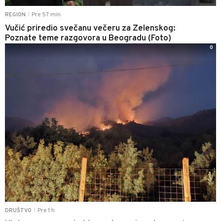
Pre 57 min
REGION
|
Vučić priredio svečanu večeru za Zelenskog:
Poznate teme razgovora u Beogradu (Foto)
0
Pre 1 h
DRUŠTVO
|