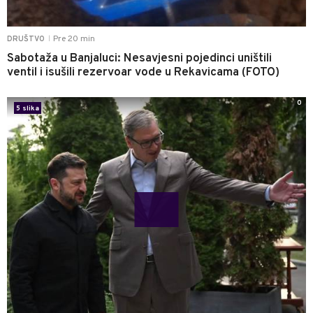
Pre 20 min
DRUŠTVO
|
Sabotaža u Banjaluci: Nesavjesni pojedinci uništili
ventil i isušili rezervoar vode u Rekavicama (FOTO)
0
5 slika