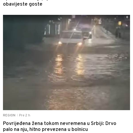
obavijeste goste
0
Pre 2 h
REGION
|
Povrijeđena žena tokom nevremena u Srbiji: Drvo
palo na nju, hitno prevezena u bolnicu