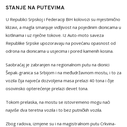
STANJE NA PUTEVIMA
U Republici Srpskoj i Federaciji BiH kolovozi su mjestimično
klizavi, a magla smanjuje vidljivost na pojedinim dionicama u
kotlinama i uz riječne tokove. Iz Auto-moto saveza
Republike Srpske upozoravaju na povećanu opasnost od
odrona na dionicama u usjecima i pored kamenih kosina.
Saobraćaj je zabranjen na regionalnom putu na dionici
Šepak-granica sa Srbijom i na međudržavnom mostu, i to za
vozila čija najveća dozvoljena masa prelazi 40 tona i čije
osovinsko opterećenje prelazi devet tona.
Tokom prelaska, na mostu se istovremeno mogu naći
najviše dva teretna vozila i to bez putničkih vozila.
Zbog radova, izmjene su i na magistralnom putu Crkvina-