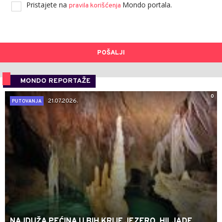
Pristajete na
Mondo portala.
pravila korišćenja
POŠALJI
MONDO REPORTAŽE
0
21.07.2026.
PUTOVANJA
NAJDUŽA PEĆINA U BIH KRIJE JEZERO, HILJADE