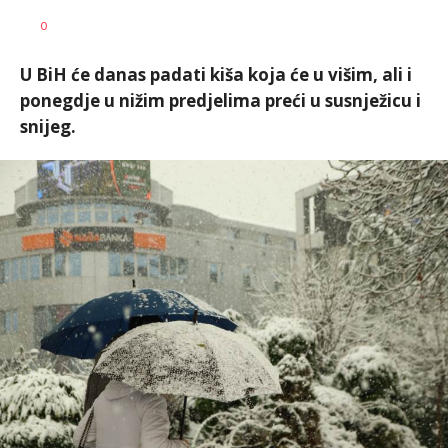
Željko
AUTOR
0
Svitlica
U BiH će danas padati kiša koja će u višim, ali i
ponegdje u nižim predjelima preći u susnježicu i
snijeg.