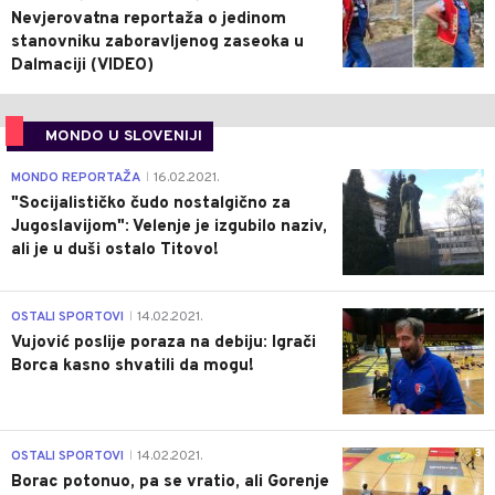
Nevjerovatna reportaža o jedinom
stanovniku zaboravljenog zaseoka u
Dalmaciji (VIDEO)
MONDO U SLOVENIJI
4
MONDO REPORTAŽA
16.02.2021.
|
"Socijalističko čudo nostalgično za
Jugoslavijom": Velenje je izgubilo naziv,
ali je u duši ostalo Titovo!
1
OSTALI SPORTOVI
14.02.2021.
|
Vujović poslije poraza na debiju: Igrači
Borca kasno shvatili da mogu!
3
OSTALI SPORTOVI
14.02.2021.
|
Borac potonuo, pa se vratio, ali Gorenje