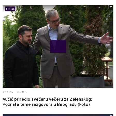
0
5 slika
Pre 11 h
REGION
|
Vučić priredio svečanu večeru za Zelenskog:
Poznate teme razgovora u Beogradu (Foto)