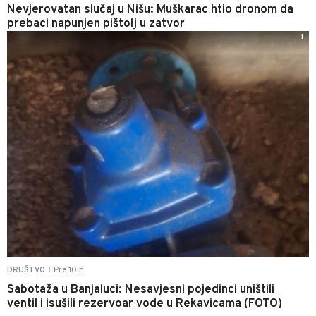
Nevjerovatan slučaj u Nišu: Muškarac htio dronom da
prebaci napunjen pištolj u zatvor
1
Pre 10 h
DRUŠTVO
|
Sabotaža u Banjaluci: Nesavjesni pojedinci uništili
ventil i isušili rezervoar vode u Rekavicama (FOTO)