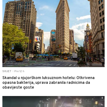
Pre 12 h
SVIJET
|
Skandal u njujorškom luksuznom hotelu: Otkrivena
opasna bakterija, uprava zabranila radnicima da
obavijeste goste
0