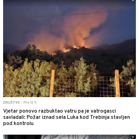
0
Pre 12 h
DRUŠTVO
|
Vjetar ponovo razbuktao vatru pa je vatrogasci
savladali: Požar iznad sela Luka kod Trebinja stavljen
pod kontrolu
0