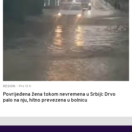
Pre 13 h
REGION
|
Povrijeđena žena tokom nevremena u Srbiji: Drvo
palo na nju, hitno prevezena u bolnicu