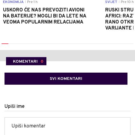
EKONOMIJA
Pre 1 h
SVIJET
Pre 10 h
|
|
USKORO ĆE NAS PREVOZITI AVIONI
RUSKI STRU
NA BATERIJE? MOGLI BI DA LETE NA
AFRICI: RAZ
VEOMA POPULARNIM RELACIJAMA
RANO OTKRI
VARIJANTE 
KOMENTARI
0
SVI KOMENTARI
Upiši ime