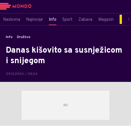
Naslovna
Najnovije
Info
Sport
Zabava
Magazin
M
Info
Društvo
Danas kišovito sa susnježicom
i snijegom
09.12.2024. / 08:24