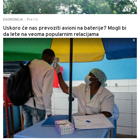
Pre 1 h
EKONOMIJA
|
Uskoro će nas prevoziti avioni na baterije? Mogli bi
da lete na veoma popularnim relacijama
0