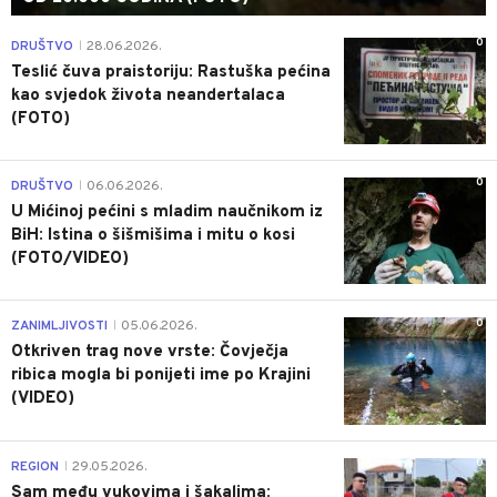
0
DRUŠTVO
28.06.2026.
|
Teslić čuva praistoriju: Rastuška pećina
kao svjedok života neandertalaca
(FOTO)
0
DRUŠTVO
06.06.2026.
|
U Mićinoj pećini s mladim naučnikom iz
BiH: Istina o šišmišima i mitu o kosi
(FOTO/VIDEO)
0
ZANIMLJIVOSTI
05.06.2026.
|
Otkriven trag nove vrste: Čovječja
ribica mogla bi ponijeti ime po Krajini
(VIDEO)
0
REGION
29.05.2026.
|
Sam među vukovima i šakalima: