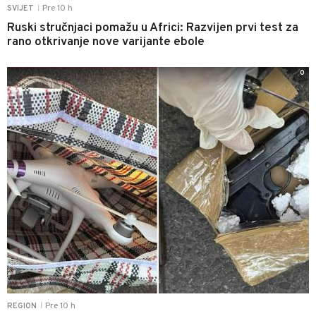
Pre 10 h
SVIJET
|
Ruski stručnjaci pomažu u Africi: Razvijen prvi test za
rano otkrivanje nove varijante ebole
0
Pre 10 h
REGION
|