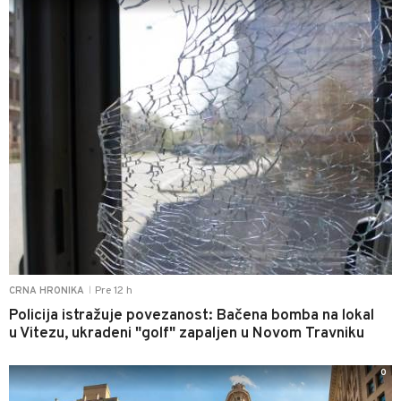
Pre 12 h
CRNA HRONIKA
|
Policija istražuje povezanost: Bačena bomba na lokal
u Vitezu, ukradeni "golf" zapaljen u Novom Travniku
0