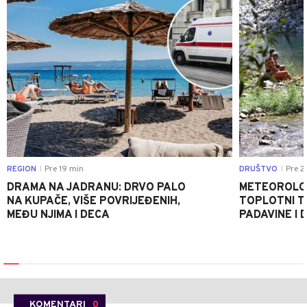
REGION
Pre 19 min
DRUŠTVO
Pre 2
|
|
DRAMA NA JADRANU: DRVO PALO
METEOROLOZ
NA KUPAČE, VIŠE POVRIJEĐENIH,
TOPLOTNI T
MEĐU NJIMA I DECA
PADAVINE I 
KOMENTARI
0