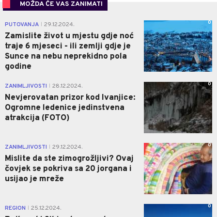
MOŽDA ĆE VAS ZANIMATI
0
PUTOVANJA
29.12.2024.
|
Zamislite život u mjestu gdje noć
traje 6 mjeseci - ili zemlji gdje je
Sunce na nebu neprekidno pola
godine
0
ZANIMLJIVOSTI
28.12.2024.
|
Nevjerovatan prizor kod Ivanjice:
Ogromne ledenice jedinstvena
atrakcija (FOTO)
0
ZANIMLJIVOSTI
29.12.2024.
|
Mislite da ste zimogrožljivi? Ovaj
čovjek se pokriva sa 20 jorgana i
usijao je mreže
0
REGION
25.12.2024.
|