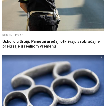
Pre 1 h
REGION
|
Uskoro u Srbiji: Pametni uređaji otkrivaju saobraćajne
prekršaje u realnom vremenu
0