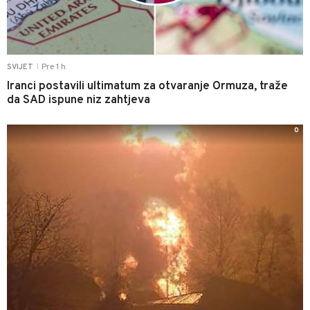
Pre 1 h
SVIJET
|
Iranci postavili ultimatum za otvaranje Ormuza, traže
da SAD ispune niz zahtjeva
0