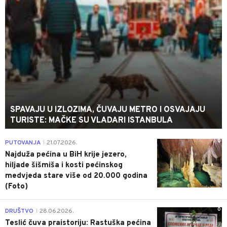
SPAVAJU U IZLOZIMA, ČUVAJU METRO I OSVAJAJU
TURISTE: MAČKE SU VLADARI ISTANBULA
0
PUTOVANJA
21.07.2026.
|
Najduža pećina u BiH krije jezero,
hiljade šišmiša i kosti pećinskog
medvjeda stare više od 20.000 godina
(Foto)
0
DRUŠTVO
28.06.2026.
|
Teslić čuva praistoriju: Rastuška pećina