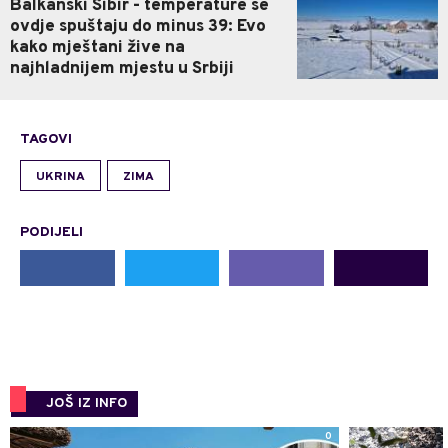
Balkanski Sibir - temperature se
ovdje spuštaju do minus 39: Evo
kako mještani žive na
najhladnijem mjestu u Srbiji
TAGOVI
UKRINA
ZIMA
PODIJELI
JOŠ IZ INFO
0