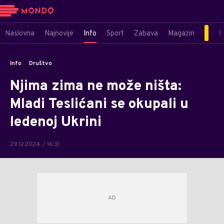
Naslovna
Najnovije
Info
Sport
Zabava
Magazin
M
Info
Društvo
Njima zima ne može ništa:
Mladi Teslićani se okupali u
ledenoj Ukrini
29.12.2024. / 16:31