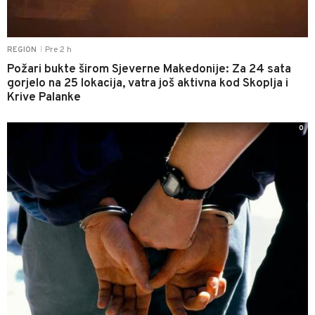
Pre 2 h
REGION
|
Požari bukte širom Sjeverne Makedonije: Za 24 sata
gorjelo na 25 lokacija, vatra još aktivna kod Skoplja i
Krive Palanke
0