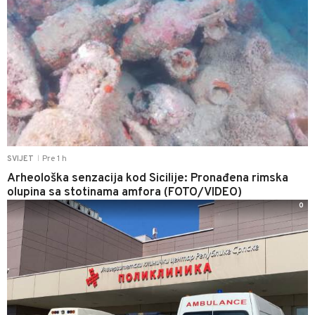
Pre 1 h
SVIJET
|
Arheološka senzacija kod Sicilije: Pronađena rimska
olupina sa stotinama amfora (FOTO/VIDEO)
0