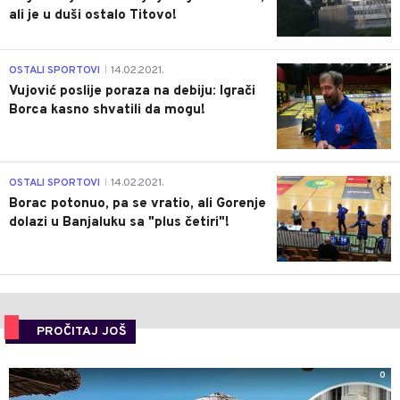
ali je u duši ostalo Titovo!
1
OSTALI SPORTOVI
14.02.2021.
|
Vujović poslije poraza na debiju: Igrači
Borca kasno shvatili da mogu!
3
OSTALI SPORTOVI
14.02.2021.
|
Borac potonuo, pa se vratio, ali Gorenje
dolazi u Banjaluku sa "plus četiri"!
PROČITAJ JOŠ
0