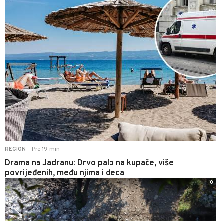
Pre 19 min
REGION
|
Drama na Jadranu: Drvo palo na kupače, više
povrijeđenih, među njima i deca
0