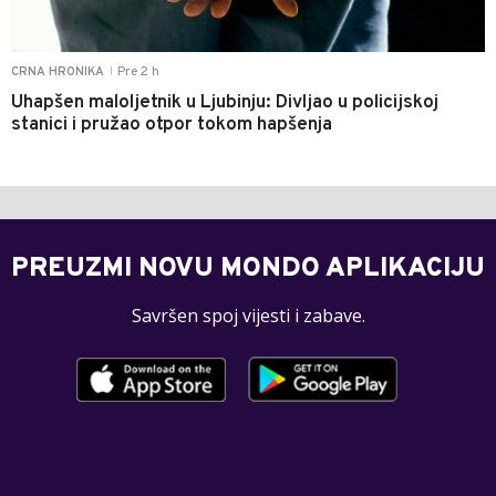
Pre 2 h
CRNA HRONIKA
|
Uhapšen maloljetnik u Ljubinju: Divljao u policijskoj
stanici i pružao otpor tokom hapšenja
PREUZMI NOVU MONDO APLIKACIJU
Savršen spoj vijesti i zabave.