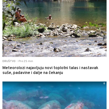
Pre 25 min
DRUŠTVO
|
Meteorolozi najavljuju novi toplotni talas i nastavak
suše, padavine i dalje na čekanju
0