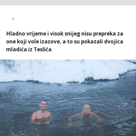
Dragana
AUTOR
0
Božić
Hladno vrijeme i visok snijeg nisu prepreka za
one koji vole izazove, a to su pokazali dvojica
mladića iz Teslića