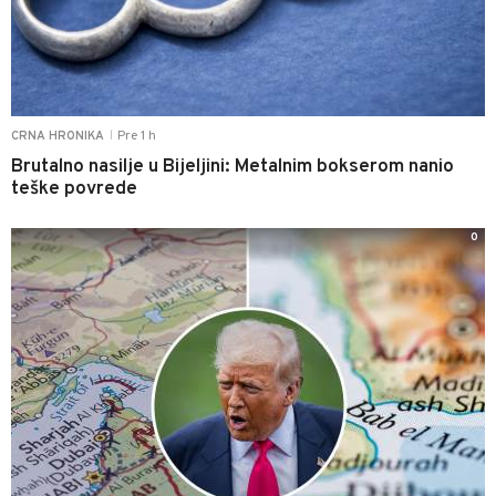
Pre 1 h
CRNA HRONIKA
|
Brutalno nasilje u Bijeljini: Metalnim bokserom nanio
teške povrede
0