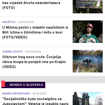
kao svjedok života neandertalaca
(FOTO)
0
DRUŠTVO
06.06.2026.
|
U Mićinoj pećini s mladim naučnikom iz
BiH: Istina o šišmišima i mitu o kosi
(FOTO/VIDEO)
0
ZANIMLJIVOSTI
05.06.2026.
|
Otkriven trag nove vrste: Čovječja
ribica mogla bi ponijeti ime po Krajini
(VIDEO)
MONDO U SLOVENIJI
4
MONDO REPORTAŽA
16.02.2021.
|
"Socijalističko čudo nostalgično za
Jugoslavijom": Velenje je izgubilo naziv,