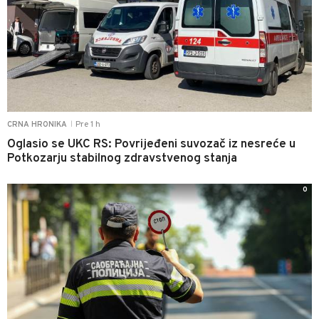
Pre 1 h
CRNA HRONIKA
|
Oglasio se UKC RS: Povrijeđeni suvozač iz nesreće u
Potkozarju stabilnog zdravstvenog stanja
0