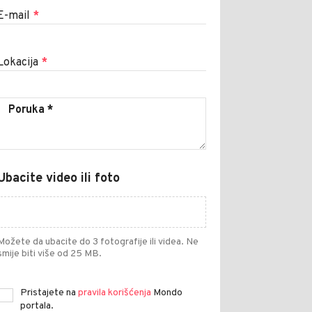
E-mail
*
Lokacija
*
Ubacite video ili foto
Možete da ubacite do 3 fotografije ili videa. Ne
smije biti više od 25 MB.
Pristajete na
pravila korišćenja
Mondo
portala.