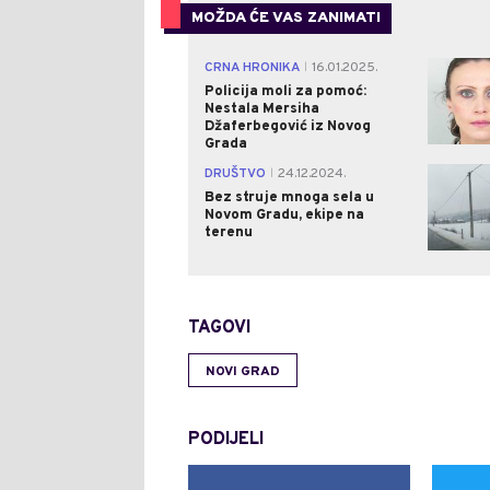
MOŽDA ĆE VAS ZANIMATI
CRNA HRONIKA
16.01.2025.
|
Policija moli za pomoć:
Nestala Mersiha
Džaferbegović iz Novog
Grada
DRUŠTVO
24.12.2024.
|
Bez struje mnoga sela u
Novom Gradu, ekipe na
terenu
TAGOVI
NOVI GRAD
PODIJELI