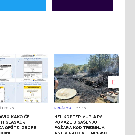
0
0
Pre 5 h
DRUŠTVO
Pre 7 h
SVIJ
|
|
AVIO KAKO ĆE
HELIKOPTER MUP-A RS
CRV
TI GLASAČKI
POMAŽE U GAŠENJU
ITA
 ZA OPŠTE IZBORE
POŽARA KOD TREBINJA:
ASF
ODINE
AKTIVIRALO SE I MINSKO
STE