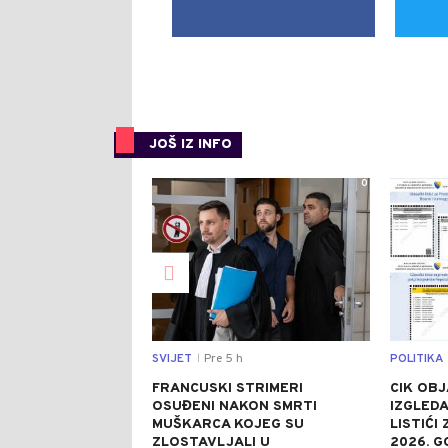
JOŠ IZ INFO
0
SVIJET
Pre 5 h
POLITIKA
|
FRANCUSKI STRIMERI
CIK OBJ
OSUĐENI NAKON SMRTI
IZGLEDA
MUŠKARCA KOJEG SU
LISTIĆI
ZLOSTAVLJALI U
2026. G