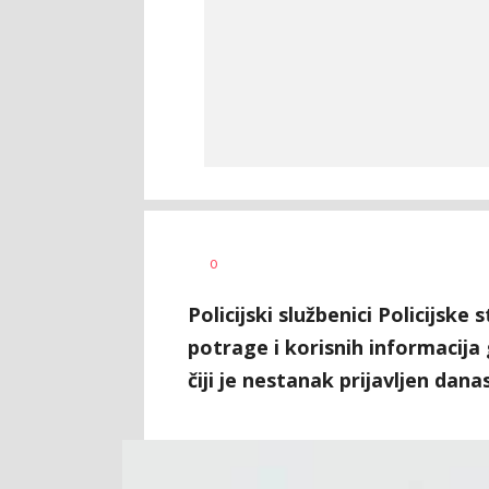
Nikolina
AUTOR
0
Damjanić
Policijski službenici Policijsk
potrage i korisnih informacija
čiji je nestanak prijavljen danas