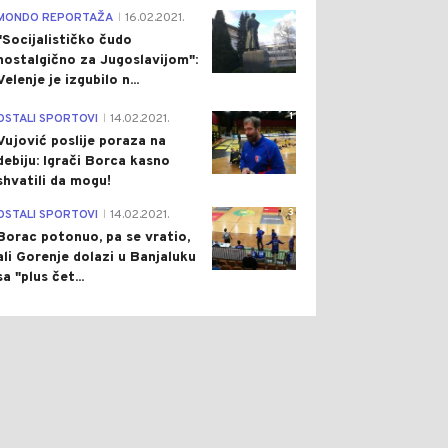
4
MONDO REPORTAŽA
16.02.2021.
|
"Socijalističko čudo
nostalgično za Jugoslavijom":
Velenje je izgubilo n...
1
OSTALI SPORTOVI
14.02.2021.
|
Vujović poslije poraza na
debiju: Igrači Borca kasno
shvatili da mogu!
3
OSTALI SPORTOVI
14.02.2021.
|
Borac potonuo, pa se vratio,
ali Gorenje dolazi u Banjaluku
sa "plus čet...