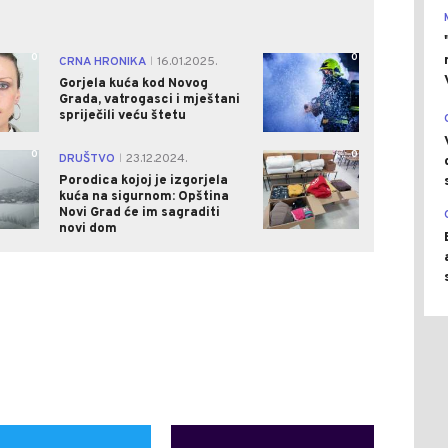
0
0
CRNA HRONIKA
16.01.2025.
|
Gorjela kuća kod Novog
Grada, vatrogasci i mještani
spriječili veću štetu
0
0
DRUŠTVO
23.12.2024.
|
Porodica kojoj je izgorjela
kuća na sigurnom: Opština
Novi Grad će im sagraditi
novi dom