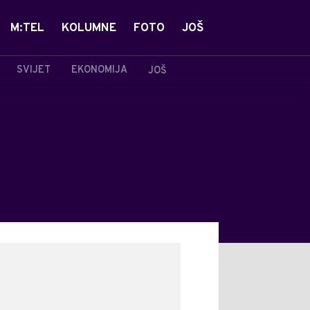
M:TEL
KOLUMNE
FOTO
JOŠ
SVIJET
EKONOMIJA
JOŠ