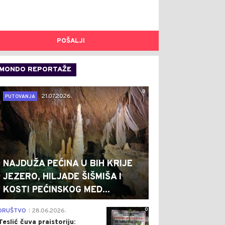
POŠALJI
MONDO REPORTAŽE
0
21.07.2026.
PUTOVANJA
NAJDUŽA PEĆINA U BIH KRIJE
JEZERO, HILJADE ŠIŠMIŠA I
KOSTI PEĆINSKOG MED...
0
DRUŠTVO
28.06.2026.
|
Teslić čuva praistoriju: