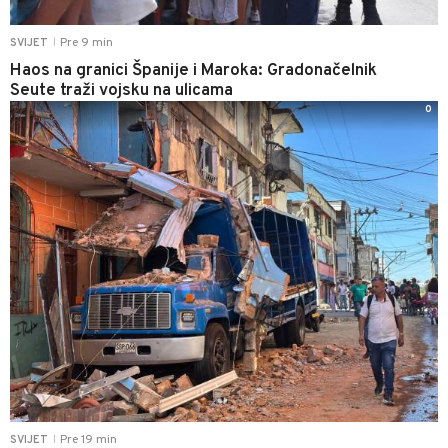
Pre 9 min
SVIJET
|
Haos na granici Španije i Maroka: Gradonačelnik
Seute traži vojsku na ulicama
0
Pre 19 min
SVIJET
|