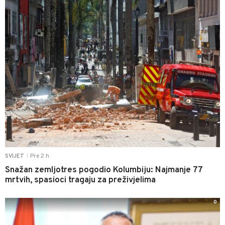
Pre 2 h
SVIJET
|
Snažan zemljotres pogodio Kolumbiju: Najmanje 77
mrtvih, spasioci tragaju za preživjelima
0