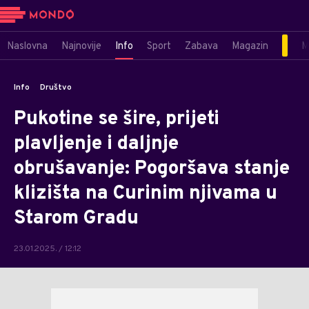
Naslovna
Najnovije
Info
Sport
Zabava
Magazin
M
Info
Društvo
Pukotine se šire, prijeti
plavljenje i daljnje
obrušavanje: Pogoršava stanje
klizišta na Curinim njivama u
Starom Gradu
23.01.2025. / 12:12