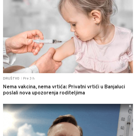
Pre 3 h
DRUŠTVO
|
Nema vakcina, nema vrtića: Privatni vrtići u Banjaluci
poslali nova upozorenja roditeljima
0