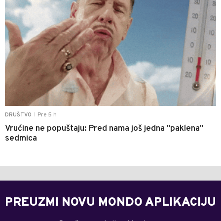
Pre 5 h
DRUŠTVO
|
Vrućine ne popuštaju: Pred nama još jedna "paklena"
sedmica
PREUZMI NOVU MONDO APLIKACIJU