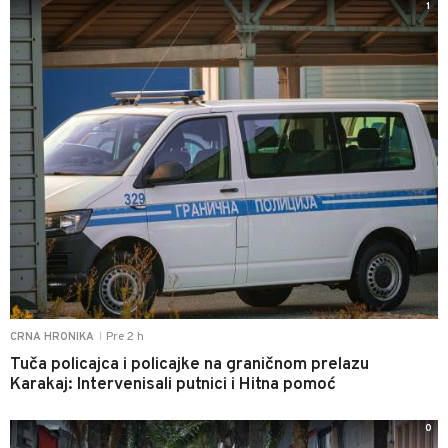
1
Pre 2 h
CRNA HRONIKA
|
Tuča policajca i policajke na graničnom prelazu
Karakaj: Intervenisali putnici i Hitna pomoć
0