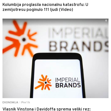
Kolumbija proglasila nacionalnu katastrofu: U
zemljotresu poginulo 111 ljudi (Video)
0
Pre 1 h
EKONOMIJA
|
Vlasnik Vinstona i Davidoffa sprema veliki rez: