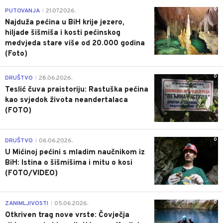
0
PUTOVANJA
21.07.2026.
|
Najduža pećina u BiH krije jezero,
hiljade šišmiša i kosti pećinskog
medvjeda stare više od 20.000 godina
(Foto)
0
DRUŠTVO
28.06.2026.
|
Teslić čuva praistoriju: Rastuška pećina
kao svjedok života neandertalaca
(FOTO)
0
DRUŠTVO
06.06.2026.
|
U Mićinoj pećini s mladim naučnikom iz
BiH: Istina o šišmišima i mitu o kosi
(FOTO/VIDEO)
0
ZANIMLJIVOSTI
05.06.2026.
|
Otkriven trag nove vrste: Čovječja