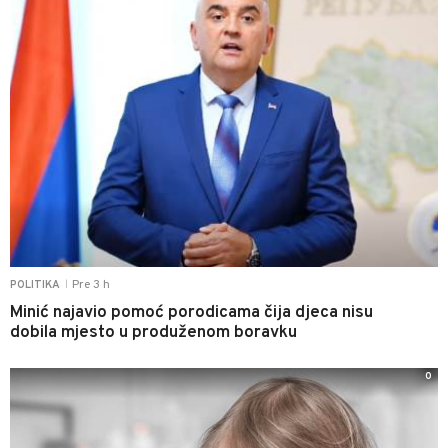
Pre 3 h
POLITIKA
|
Minić najavio pomoć porodicama čija djeca nisu
dobila mjesto u produženom boravku
0