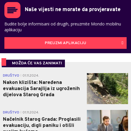
Naše vijesti ne morate da provjeravate
Budite bolje informisani od drugih, preuzmite Mondo mobilnu
aplikaciju
PREUZMI APLIKACIJU
MOŽDA ĆE VAS ZANIMATI
0
DRUŠTVO
01.11.2024.
|
Nakon klizišta: Naređena
evakuacija Sarajlija iz ugroženih
dijelova Starog Grada
1
DRUŠTVO
01.11.2024.
|
Načelnik Starog Grada: Proglasili
evakuaciju, digli paniku i otišli