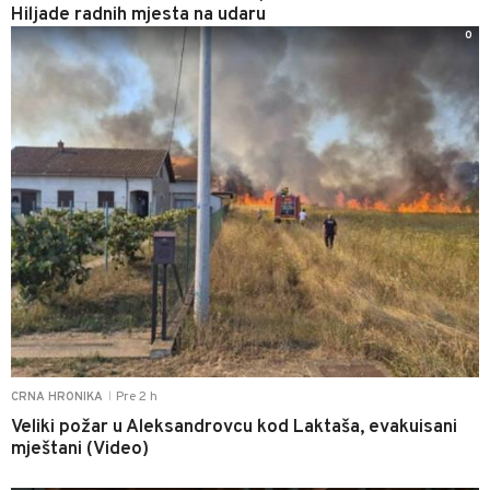
Hiljade radnih mjesta na udaru
0
Pre 2 h
CRNA HRONIKA
|
Veliki požar u Aleksandrovcu kod Laktaša, evakuisani
mještani (Video)