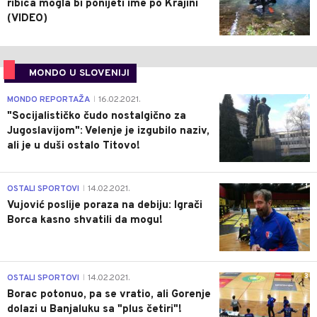
ribica mogla bi ponijeti ime po Krajini
(VIDEO)
MONDO U SLOVENIJI
4
MONDO REPORTAŽA
16.02.2021.
|
"Socijalističko čudo nostalgično za
Jugoslavijom": Velenje je izgubilo naziv,
ali je u duši ostalo Titovo!
1
OSTALI SPORTOVI
14.02.2021.
|
Vujović poslije poraza na debiju: Igrači
Borca kasno shvatili da mogu!
3
OSTALI SPORTOVI
14.02.2021.
|
Borac potonuo, pa se vratio, ali Gorenje
dolazi u Banjaluku sa "plus četiri"!