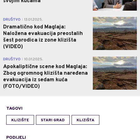
svojim kućama
0
DRUŠTVO
13.01.2025.
|
Dramatično kod Maglaja:
Naložena evakuacija preostalih
šest porodica iz zone klizišta
(VIDEO)
0
DRUŠTVO
10.01.2025.
|
Apokaliptične scene kod Maglaja:
Zbog ogromnog klizišta naređena
evakuacija iz sedam kuća
(FOTO/VIDEO)
TAGOVI
KLIZIŠTE
STARI GRAD
KLIZIŠTA
PODIJELI