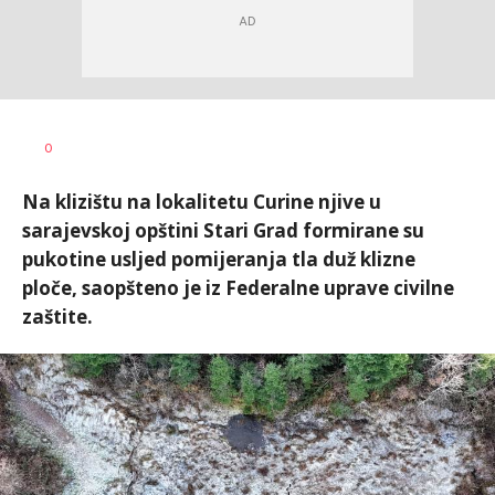
Dušan
AUTOR
0
Volaš
Na klizištu na lokalitetu Curine njive u
sarajevskoj opštini Stari Grad formirane su
pukotine usljed pomijeranja tla duž klizne
ploče, saopšteno je iz Federalne uprave civilne
zaštite.