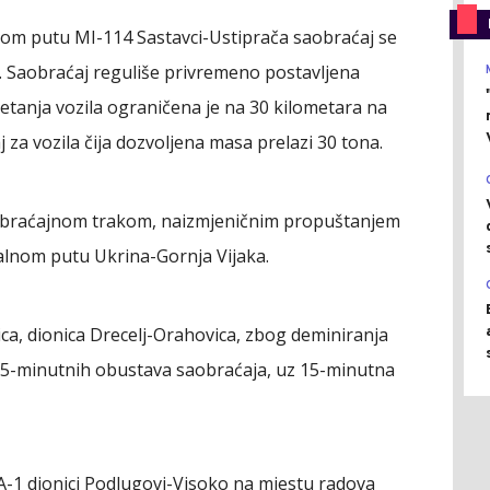
om putu MI-114 Sastavci-Ustiprača saobraćaj se
 Saobraćaj reguliše privremeno postavljena
retanja vozila ograničena je na 30 kilometara na
za vozila čija dozvoljena masa prelazi 30 tona.
saobraćajnom trakom, naizmjeničnim propuštanjem
nalnom putu Ukrina-Gornja Vijaka.
ca, dionica Drecelj-Orahovica, zbog deminiranja
 15-minutnih obustava saobraćaja, uz 15-minutna
A-1 dionici Podlugovi-Visoko na mjestu radova