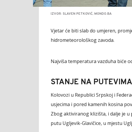
IZVOR: SLAVEN PETKOVIĆ, MONDO.BA
Vjetar će biti slab do umjeren, promj
hidrometeorološkog zavoda.
Najviša temperatura vazduha biće od
STANJE NA PUTEVIM
Kolovozi u Republici Srpskoj i Federa
usjecima i pored kamenih kosina po
Zbog aktiviranog klizišta, i dalje je
putu Ugljevik-Glavičice, u mjestu Uglj