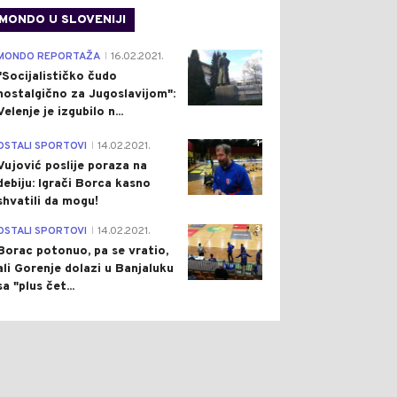
MONDO U SLOVENIJI
4
MONDO REPORTAŽA
16.02.2021.
|
"Socijalističko čudo
nostalgično za Jugoslavijom":
Velenje je izgubilo n...
1
OSTALI SPORTOVI
14.02.2021.
|
Vujović poslije poraza na
debiju: Igrači Borca kasno
shvatili da mogu!
3
OSTALI SPORTOVI
14.02.2021.
|
Borac potonuo, pa se vratio,
ali Gorenje dolazi u Banjaluku
sa "plus čet...