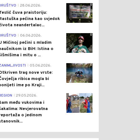
0
DRUŠTVO
28.06.2026.
|
Teslić čuva praistoriju:
Rastuška pećina kao svjedok
života neandertalac...
0
DRUŠTVO
06.06.2026.
|
U Mićinoj pećini s mladim
naučnikom iz BiH: Istina o
šišmišima i mitu o ...
0
ZANIMLJIVOSTI
05.06.2026.
|
Otkriven trag nove vrste:
Čovječja ribica mogla bi
ponijeti ime po Kraji...
0
REGION
29.05.2026.
|
Sam među vukovima i
šakalima: Nevjerovatna
reportaža o jedinom
stanovnik...