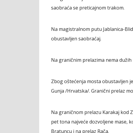
saobraća se preticajnom trakom.
Na magistralnom putu Jablanica-Blidi
obustavljen saobraćaj.
Na graničnim prelazima nema dužih 
Zbog oštećenja mosta obustavljen j
Gunja /Hrvatska/. Granični prelaz mogu 
Na graničnom prelazu Karakaj kod Zv
pet tona najveće dozvoljene mase, k
Bratuncu i na prelaz Rača.