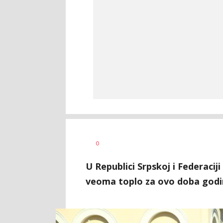
Dušan
AUTOR
0
Volaš
U Republici Srpskoj i Federacij
veoma toplo za ovo doba godin