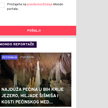
Pristajete na
pravila korišćenja
Mondo
portala.
POŠALJI
MONDO REPORTAŽE
0
21.07.2026.
PUTOVANJA
NAJDUŽA PEĆINA U BIH KRIJE
JEZERO, HILJADE ŠIŠMIŠA I
KOSTI PEĆINSKOG MED...