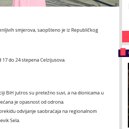
enljivih smjerova, saopšteno je iz Republičkog
 17 do 24 stepena Celzijusova.
A
ciji BiH jutros su pretežno suvi, a na dionicama u
većana je opasnost od odrona.
 u prekidu odvijanje saobraćaja na regionalnom
evik Sela.