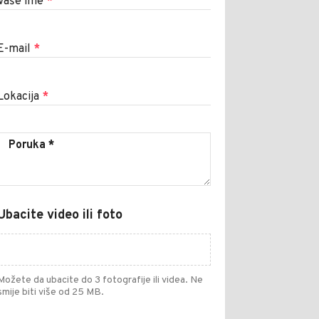
Vaše ime
*
E-mail
*
Lokacija
*
Ubacite video ili foto
Možete da ubacite do 3 fotografije ili videa. Ne
smije biti više od 25 MB.