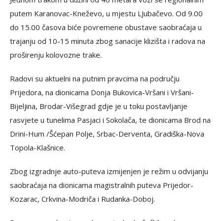
putem Karanovac-Kneževo, u mjestu LJubačevo. Od 9.00
do 15.00 časova biće povremene obustave saobraćaja u
trajanju od 10-15 minuta zbog sanacije klizišta i radova na
proširenju kolovozne trake.
Radovi su aktuelni na putnim pravcima na području
Prijedora, na dionicama Donja Bukovica-Vršani i Vršani-
Bijeljina, Brodar-Višegrad gdje je u toku postavljanje
rasvjete u tunelima Pasjaci i Sokolača, te dionicama Brod na
Drini-Hum /Šćepan Polje, Srbac-Derventa, Gradiška-Nova
Topola-Klašnice.
Zbog izgradnje auto-puteva izmijenjen je režim u odvijanju
saobraćaja na dionicama magistralnih puteva Prijedor-
Kozarac, Crkvina-Modriča i Rudanka-Doboj.