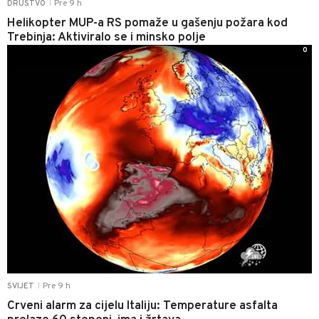
Pre 9 h
DRUŠTVO
|
Helikopter MUP-a RS pomaže u gašenju požara kod
Trebinja: Aktiviralo se i minsko polje
0
Pre 9 h
SVIJET
|
Crveni alarm za cijelu Italiju: Temperature asfalta