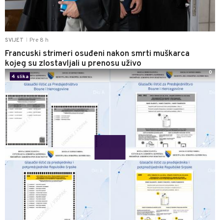
Pre 8 h
SVIJET
|
Francuski strimeri osuđeni nakon smrti muškarca
kojeg su zlostavljali u prenosu uživo
0
4 slika