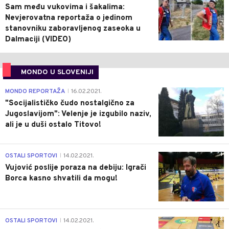
Sam među vukovima i šakalima:
Nevjerovatna reportaža o jedinom
stanovniku zaboravljenog zaseoka u
Dalmaciji (VIDEO)
MONDO U SLOVENIJI
4
MONDO REPORTAŽA
16.02.2021.
|
"Socijalističko čudo nostalgično za
Jugoslavijom": Velenje je izgubilo naziv,
ali je u duši ostalo Titovo!
1
OSTALI SPORTOVI
14.02.2021.
|
Vujović poslije poraza na debiju: Igrači
Borca kasno shvatili da mogu!
3
OSTALI SPORTOVI
14.02.2021.
|