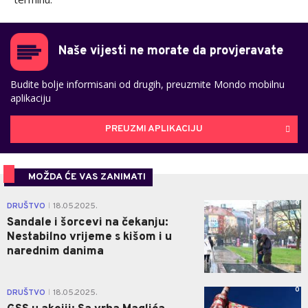
Naše vijesti ne morate da provjeravate
Budite bolje informisani od drugih, preuzmite Mondo mobilnu
aplikaciju
PREUZMI APLIKACIJU
MOŽDA ĆE VAS ZANIMATI
0
DRUŠTVO
18.05.2025.
|
Sandale i šorcevi na čekanju:
Nestabilno vrijeme s kišom i u
narednim danima
0
DRUŠTVO
18.05.2025.
|