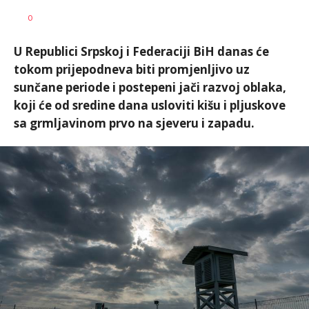
Dušan
AUTOR
0
Volaš
U Republici Srpskoj i Federaciji BiH danas će
tokom prijepodneva biti promjenljivo uz
sunčane periode i postepeni jači razvoj oblaka,
koji će od sredine dana usloviti kišu i pljuskove
sa grmljavinom prvo na sjeveru i zapadu.