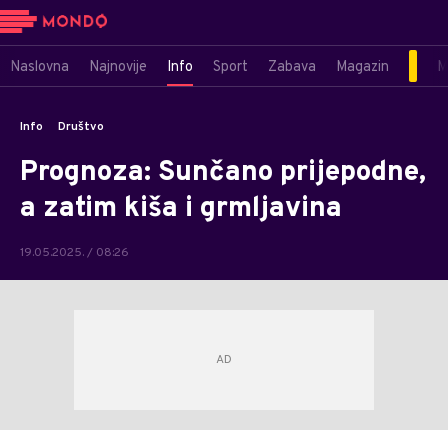
Naslovna
Najnovije
Info
Sport
Zabava
Magazin
M
Info
Društvo
Prognoza: Sunčano prijepodne,
a zatim kiša i grmljavina
19.05.2025. / 08:26