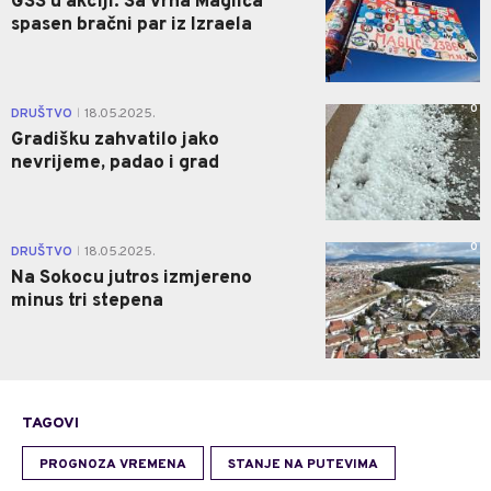
GSS u akciji: Sa vrha Maglića
spasen bračni par iz Izraela
0
DRUŠTVO
18.05.2025.
|
Gradišku zahvatilo jako
nevrijeme, padao i grad
0
DRUŠTVO
18.05.2025.
|
Na Sokocu jutros izmjereno
minus tri stepena
TAGOVI
PROGNOZA VREMENA
STANJE NA PUTEVIMA