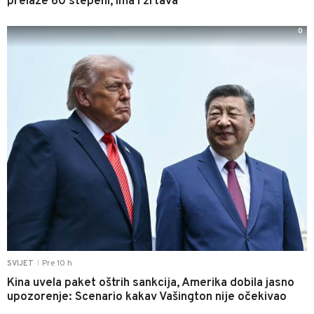
prelaze 60 stepeni, ima i žrtava
0
Pre 10 h
SVIJET
|
Kina uvela paket oštrih sankcija, Amerika dobila jasno
upozorenje: Scenario kakav Vašington nije očekivao