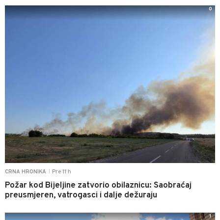
0
Pre 11 h
CRNA HRONIKA
|
Požar kod Bijeljine zatvorio obilaznicu: Saobraćaj
preusmjeren, vatrogasci i dalje dežuraju
1