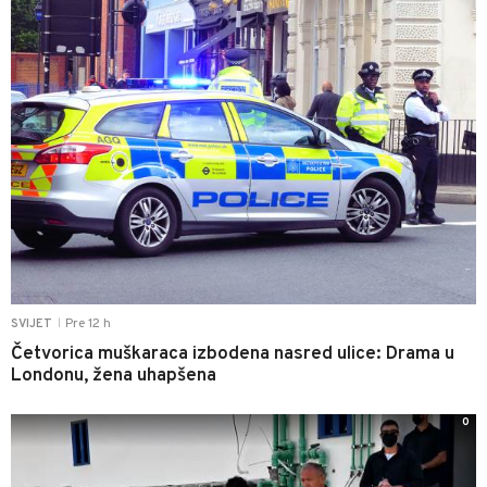
Pre 12 h
SVIJET
|
Četvorica muškaraca izbodena nasred ulice: Drama u
Londonu, žena uhapšena
0