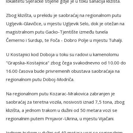
lokalitetu Sijeračke stijene gdje je u toku sanacija klizišta.
Zbog klizišta, u prekidu je saobraćaj na regionalnom putu
Ugljevik-Glavičice, u mjestu Ugljevik Selo, dok je otežan na
magistralnom putu Gacko-Tjentište između tunela
Čemerno i Surdup, te Foča - Dobro Polje u mjestu Tuhalji.
U Kostajnici kod Doboja u toku su radovi u kamenolomu
"Grapska-Kostajnica" zbog čega svakodnevno od 10.00 do
16.00 časova bude privremenih obustava saobraćaja na
regionalnom putu Doboj-Modriča.
Na regionalnom putu Kozarac-Mrakovica zabranjen je
saobraćaj za teretna vozila, nosivosti iznad 7,5 tona, zbog
klizišta, a jednom trakom u dužini od 50 metara vozi se
regionalnim putem Prnjavor-Ukrina, u mjestu Vijačani.
Jednom trakom u dužini od 40 metara vozi se regionalnim