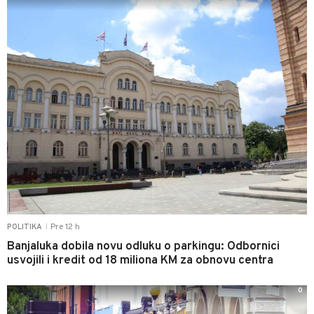
Pre 12 h
POLITIKA
|
Banjaluka dobila novu odluku o parkingu: Odbornici
usvojili i kredit od 18 miliona KM za obnovu centra
0