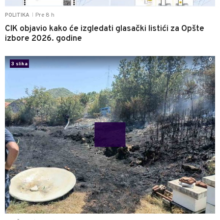
Pre 8 h
POLITIKA
|
CIK objavio kako će izgledati glasački listići za Opšte
izbore 2026. godine
0
3 slika