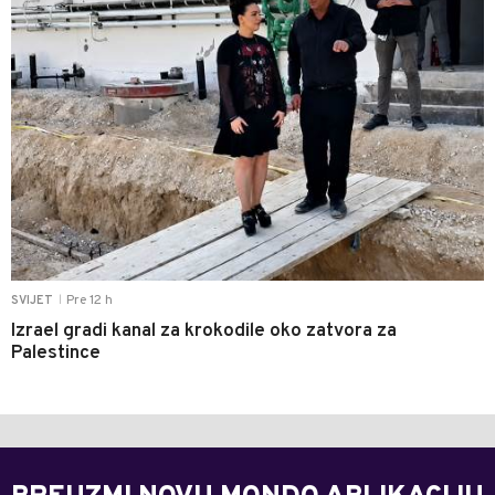
Pre 12 h
SVIJET
|
Izrael gradi kanal za krokodile oko zatvora za
Palestince