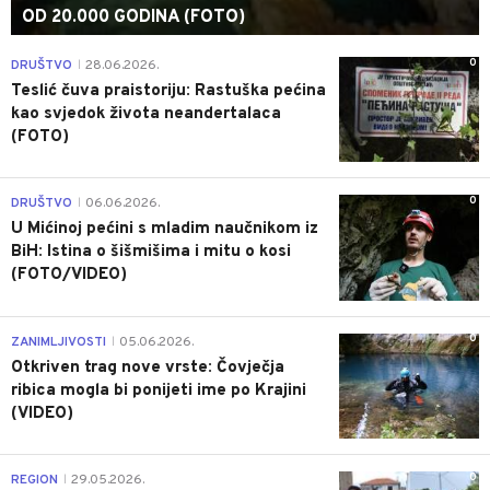
OD 20.000 GODINA (FOTO)
0
DRUŠTVO
28.06.2026.
|
Teslić čuva praistoriju: Rastuška pećina
kao svjedok života neandertalaca
(FOTO)
0
DRUŠTVO
06.06.2026.
|
U Mićinoj pećini s mladim naučnikom iz
BiH: Istina o šišmišima i mitu o kosi
(FOTO/VIDEO)
0
ZANIMLJIVOSTI
05.06.2026.
|
Otkriven trag nove vrste: Čovječja
ribica mogla bi ponijeti ime po Krajini
(VIDEO)
0
REGION
29.05.2026.
|