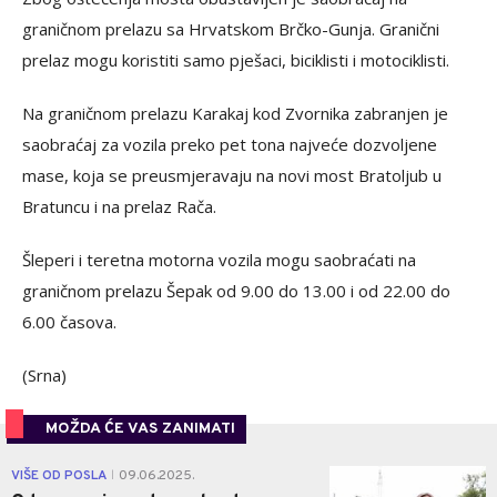
graničnom prelazu sa Hrvatskom Brčko-Gunja. Granični
prelaz mogu koristiti samo pješaci, biciklisti i motociklisti.
Na graničnom prelazu Karakaj kod Zvornika zabranjen je
saobraćaj za vozila preko pet tona najveće dozvoljene
mase, koja se preusmjeravaju na novi most Bratoljub u
Bratuncu i na prelaz Rača.
Šleperi i teretna motorna vozila mogu saobraćati na
graničnom prelazu Šepak od 9.00 do 13.00 i od 22.00 do
6.00 časova.
(Srna)
MOŽDA ĆE VAS ZANIMATI
1
VIŠE OD POSLA
09.06.2025.
|