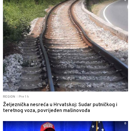
0
Pre 1 h
REGION
|
Željeznička nesreća u Hrvatskoj: Sudar putničkog i
teretnog voza, povrijeđen mašinovođa
0