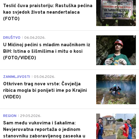
Teslić čuva praistoriju: Rastuška pećina
kao svjedok života neandertalaca
(FOTO)
0
DRUŠTVO
06.06.2026.
|
U Mićinoj pećini s mladim naučnikom iz
BiH: Istina o šišmišima i mitu o kosi
(FOTO/VIDEO)
0
ZANIMLJIVOSTI
05.06.2026.
|
Otkriven trag nove vrste: Čovječja
ribica mogla bi ponijeti ime po Krajini
(VIDEO)
0
REGION
29.05.2026.
|
Sam među vukovima i šakalima:
Nevjerovatna reportaža o jedinom
stanovniku zaboravljenog zaseoka u