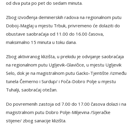
od dva puta po pet do sedam minuta.
Zbog izvođenja deminerskih radova na regionalnom putu
Doboj-Maglaj u mjestu Trbuk, privremeno će dolaziti do
obustave saobraćaja od 11.00 do 16.00 časova,
maksimalno 15 minuta u toku dana.
Zbog aktiviranog klizišta, u prekidu je odvijanje saobraćaja
na regionalnom putu Ugljevik-Glavičice, u mjestu Ugljevik
Selo, dok je na magistralnom putu Gacko-Tjentište /između
tunela Čemerno i Surdup/ i Foča-Dobro Polje u mjestu
Tuhalji, saobraćaj otežan.
Do povremenih zastoja od 7.00 do 17.00 časova dolazi i na
magistralnom putu Dobro Polje-Miljevina /Sijeračke
stijene/ zbog sanacije klizišta.