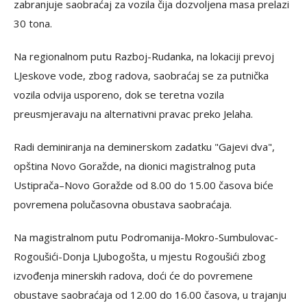
zabranjuje saobraćaj za vozila čija dozvoljena masa prelazi
30 tona.
Na regionalnom putu Razboj-Rudanka, na lokaciji prevoj
LJeskove vode, zbog radova, saobraćaj se za putnička
vozila odvija usporeno, dok se teretna vozila
preusmjeravaju na alternativni pravac preko Jelaha.
Radi deminiranja na deminerskom zadatku "Gajevi dva",
opština Novo Goražde, na dionici magistralnog puta
Ustiprača–Novo Goražde od 8.00 do 15.00 časova biće
povremena polučasovna obustava saobraćaja.
Na magistralnom putu Podromanija-Mokro-Sumbulovac-
Rogoušići-Donja LJubogošta, u mjestu Rogoušići zbog
izvođenja minerskih radova, doći će do povremene
obustave saobraćaja od 12.00 do 16.00 časova, u trajanju