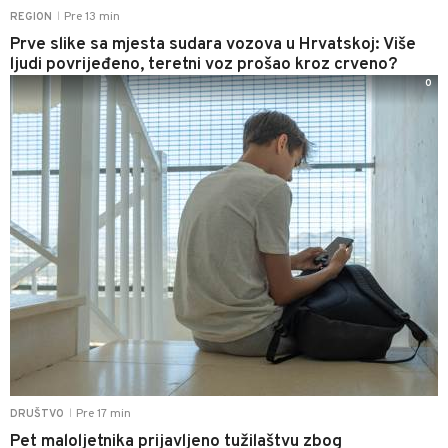
Pre 13 min
REGION
|
Prve slike sa mjesta sudara vozova u Hrvatskoj: Više
ljudi povrijeđeno, teretni voz prošao kroz crveno?
0
Pre 17 min
DRUŠTVO
|
Pet maloljetnika prijavljeno tužilaštvu zbog