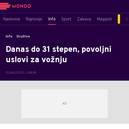
Naslovna
Najnovije
Info
Sport
Zabava
Magazin
M
Info
Društvo
Danas do 31 stepen, povoljni
uslovi za vožnju
10.06.2025. / 08:18