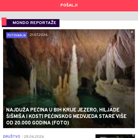
POŠALJI
MONDO REPORTAŽE
0
21.07.2026.
PUTOVANJA
NAJDUŽA PEĆINA U BIH KRIJE JEZERO, HILJADE
ŠIŠMIŠA I KOSTI PEĆINSKOG MEDVJEDA STARE VIŠE
OD 20.000 GODINA (FOTO)
0
DRUŠTVO
28.06.2026.
|