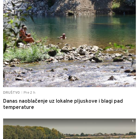
Pre 2 h
DRUŠTVO
|
Danas naoblačenje uz lokalne pljuskove i blagi pad
temperature
1