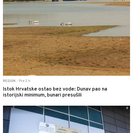
Pre 2 h
REGION
|
Istok Hrvatske ostao bez vode: Dunav pao na
istorijski minimum, bunari presušili
0