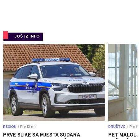
JOŠ IZ INFO
0
REGION
Pre 13 min
DRUŠTVO
Pre 1
|
|
PRVE SLIKE SA MJESTA SUDARA
PET MALOLJ