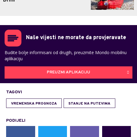
Drini
Naše vijesti ne morate da provjeravate
Budite bolje informisani od drugih, preuzmite Mondo mobilnu
aplikaciju
PREUZMI APLIKACIJU
TAGOVI
VREMENSKA PROGNOZA
STANJE NA PUTEVIMA
PODIJELI