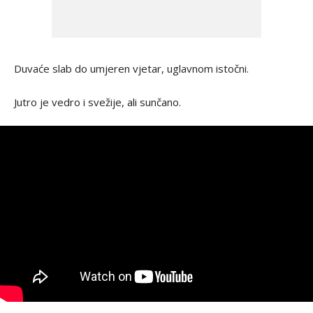
Duvaće slab do umjeren vjetar, uglavnom istočni.
Jutro je vedro i svežije, ali sunčano.