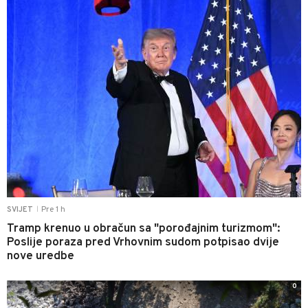
Pre 1 h
SVIJET
|
Tramp krenuo u obračun sa "porođajnim turizmom":
Poslije poraza pred Vrhovnim sudom potpisao dvije
nove uredbe
0