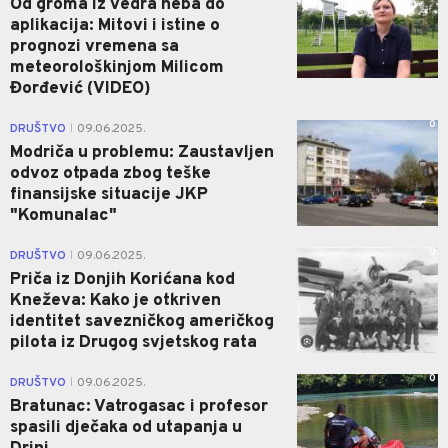
Od groma iz vedra neba do
aplikacija: Mitovi i istine o
prognozi vremena sa
meteorološkinjom Milicom
Đorđević (VIDEO)
0
DRUŠTVO
09.06.2025.
|
Modriča u problemu: Zaustavljen
odvoz otpada zbog teške
finansijske situacije JKP
"Komunalac"
0
DRUŠTVO
09.06.2025.
|
Priča iz Donjih Korićana kod
Kneževa: Kako je otkriven
identitet savezničkog američkog
pilota iz Drugog svjetskog rata
0
DRUŠTVO
09.06.2025.
|
Bratunac: Vatrogasac i profesor
spasili dječaka od utapanja u