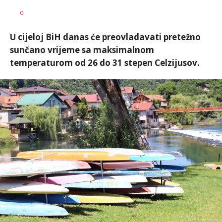
Vesna
AUTOR
0
Kerkez
U cijeloj BiH danas će preovladavati pretežno
sunčano vrijeme sa maksimalnom
temperaturom od 26 do 31 stepen Celzijusov.