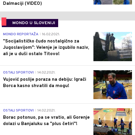
Dalmaciji (VIDEO)
MONDO U SLOVENIJI
4
MONDO REPORTAŽA
16.02.2021.
|
"Socijalističko čudo nostalgično za
Jugoslavijom": Velenje je izgubilo naziv,
ali je u duši ostalo Titovo!
1
OSTALI SPORTOVI
14.02.2021.
|
Vujović poslije poraza na debiju: Igrači
Borca kasno shvatili da mogu!
3
OSTALI SPORTOVI
14.02.2021.
|
Borac potonuo, pa se vratio, ali Gorenje
dolazi u Banjaluku sa "plus četiri"!