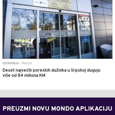
Pre 2 h
EKONOMIJA
|
Deset najvećih poreskih dužnika u Srpskoj duguju
više od 84 miliona KM
PREUZMI NOVU MONDO APLIKACIJU