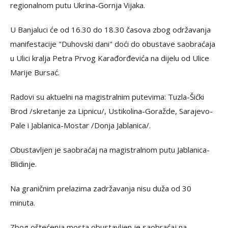
regionalnom putu Ukrina-Gornja Vijaka.
U Banjaluci će od 16.30 do 18.30 časova zbog održavanja
manifestacije "Duhovski dani" doći do obustave saobraćaja
u Ulici kralja Petra Prvog Karađorđevića na dijelu od Ulice
Marije Bursać.
Radovi su aktuelni na magistralnim putevima: Tuzla-Šićki
Brod /skretanje za Lipnicu/, Ustikolina-Goražde, Sarajevo-
Pale i Jablanica-Mostar /Donja Jablanica/.
Obustavljen je saobraćaj na magistralnom putu Jablanica-
Blidinje.
Na graničnim prelazima zadržavanja nisu duža od 30
minuta.
Zbog oštećenja mosta obustavljen je saobraćaj na