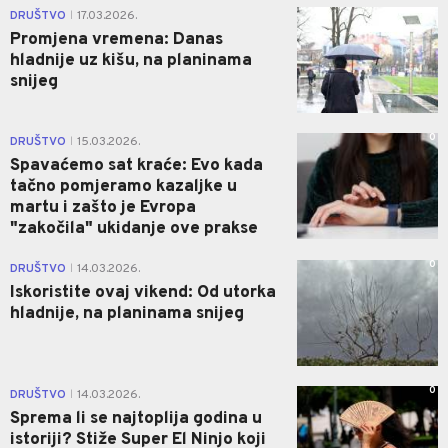
0
DRUŠTVO
17.03.2026.
|
Promjena vremena: Danas
hladnije uz kišu, na planinama
snijeg
0
DRUŠTVO
15.03.2026.
|
Spavaćemo sat kraće: Evo kada
tačno pomjeramo kazaljke u
martu i zašto je Evropa
"zakočila" ukidanje ove prakse
0
DRUŠTVO
14.03.2026.
|
Iskoristite ovaj vikend: Od utorka
hladnije, na planinama snijeg
0
DRUŠTVO
14.03.2026.
|
Sprema li se najtoplija godina u
istoriji? Stiže Super El Ninjo koji