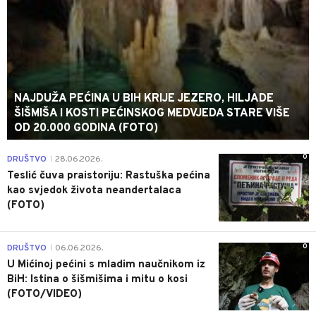
NAJDUŽA PEĆINA U BIH KRIJE JEZERO, HILJADE
ŠIŠMIŠA I KOSTI PEĆINSKOG MEDVJEDA STARE VIŠE
OD 20.000 GODINA (FOTO)
0
DRUŠTVO
28.06.2026.
|
Teslić čuva praistoriju: Rastuška pećina
kao svjedok života neandertalaca
(FOTO)
0
DRUŠTVO
06.06.2026.
|
U Mićinoj pećini s mladim naučnikom iz
BiH: Istina o šišmišima i mitu o kosi
(FOTO/VIDEO)