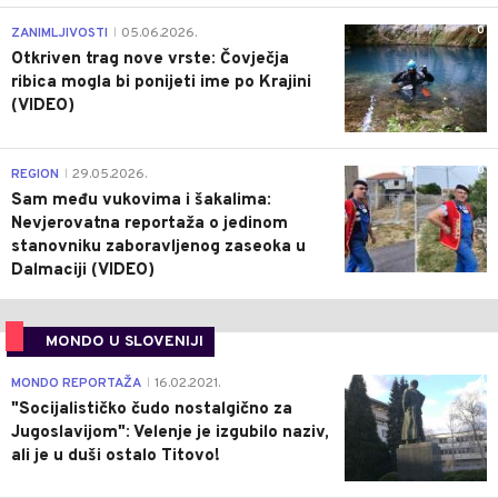
0
ZANIMLJIVOSTI
05.06.2026.
|
Otkriven trag nove vrste: Čovječja
ribica mogla bi ponijeti ime po Krajini
(VIDEO)
0
REGION
29.05.2026.
|
Sam među vukovima i šakalima:
Nevjerovatna reportaža o jedinom
stanovniku zaboravljenog zaseoka u
Dalmaciji (VIDEO)
MONDO U SLOVENIJI
4
MONDO REPORTAŽA
16.02.2021.
|
"Socijalističko čudo nostalgično za
Jugoslavijom": Velenje je izgubilo naziv,
ali je u duši ostalo Titovo!