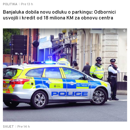
Pre 13 h
POLITIKA
|
Banjaluka dobila novu odluku o parkingu: Odbornici
usvojili i kredit od 18 miliona KM za obnovu centra
0
Pre 14 h
SVIJET
|