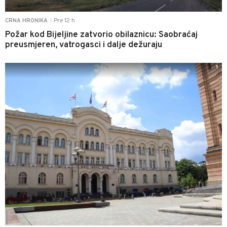
Pre 12 h
CRNA HRONIKA
|
Požar kod Bijeljine zatvorio obilaznicu: Saobraćaj
preusmjeren, vatrogasci i dalje dežuraju
1