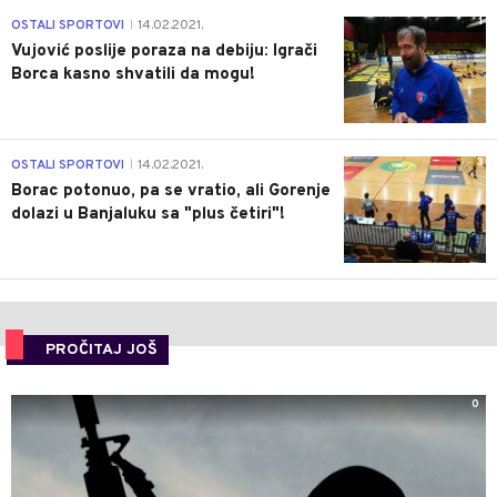
1
OSTALI SPORTOVI
14.02.2021.
|
Vujović poslije poraza na debiju: Igrači
Borca kasno shvatili da mogu!
3
OSTALI SPORTOVI
14.02.2021.
|
Borac potonuo, pa se vratio, ali Gorenje
dolazi u Banjaluku sa "plus četiri"!
PROČITAJ JOŠ
0