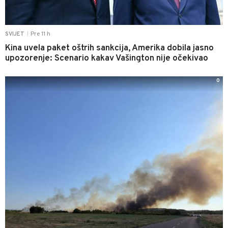
Pre 11 h
SVIJET
|
Kina uvela paket oštrih sankcija, Amerika dobila jasno
upozorenje: Scenario kakav Vašington nije očekivao
0