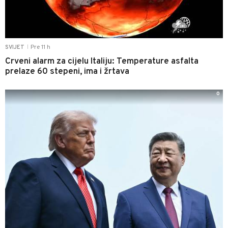
Pre 11 h
SVIJET
|
Crveni alarm za cijelu Italiju: Temperature asfalta
prelaze 60 stepeni, ima i žrtava
0