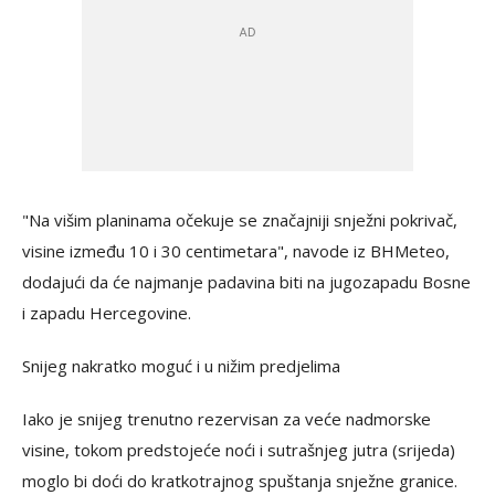
"Na višim planinama očekuje se značajniji snježni pokrivač,
visine između 10 i 30 centimetara", navode iz BHMeteo,
dodajući da će najmanje padavina biti na jugozapadu Bosne
i zapadu Hercegovine.
Snijeg nakratko moguć i u nižim predjelima
Iako je snijeg trenutno rezervisan za veće nadmorske
visine, tokom predstojeće noći i sutrašnjeg jutra (srijeda)
moglo bi doći do kratkotrajnog spuštanja snježne granice.