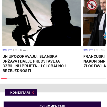
SVIJET
Pre 12 min
SVIJET
Pre 9 h
|
|
UN UPOZORAVAJU: ISLAMSKA
FRANCUSKI 
DRŽAVA I DALJE PREDSTAVLJA
NAKON SMRT
OZBILJNU PRIJETNJU GLOBALNOJ
ZLOSTAVLJA
BEZBJEDNOSTI
KOMENTARI
0
SVI KOMENTARI