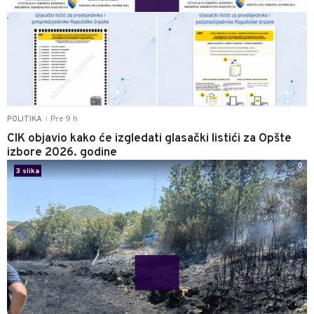
Pre 9 h
POLITIKA
|
CIK objavio kako će izgledati glasački listići za Opšte
izbore 2026. godine
0
3 slika