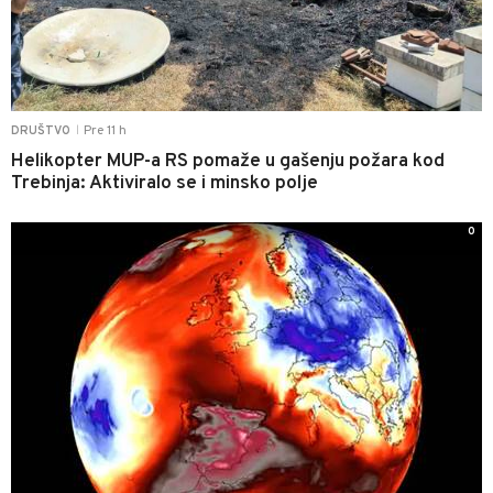
Pre 11 h
DRUŠTVO
|
Helikopter MUP-a RS pomaže u gašenju požara kod
Trebinja: Aktiviralo se i minsko polje
0