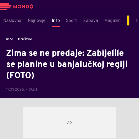
Naslovna
Najnovije
Info
Sport
Zabava
Magazin
M
Info
Društvo
Zima se ne predaje: Zabijelile
se planine u banjalučkoj regiji
(FOTO)
17.03.2026. / 13:24