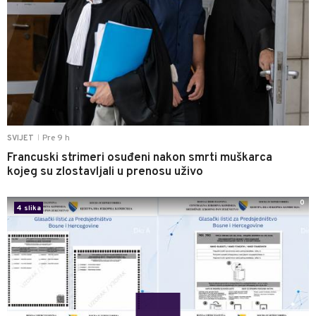
Pre 9 h
SVIJET
|
Francuski strimeri osuđeni nakon smrti muškarca
kojeg su zlostavljali u prenosu uživo
0
4 slika