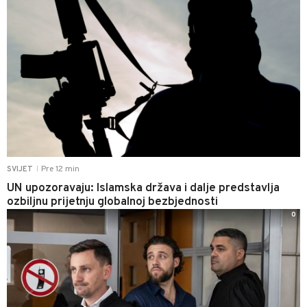
Pre 12 min
SVIJET
|
UN upozoravaju: Islamska država i dalje predstavlja
ozbiljnu prijetnju globalnoj bezbjednosti
0